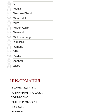
VTL
339
Wadia
340
Western Electric
341
Wharfedale
342
WiiM
343
Wilson Audio
344
Wireworld
345
Wolf von Langa
346
X-quisite
347
Yamaha
348
YBA
349
Zavfino
350
ZenSati
351
Zidoo
352
ИНФОРМАЦИЯ
ОБ АУДИОСТАТУСЕ
РОЗНИЧНАЯ ПРОДАЖА
ПОРТФОЛИО
СТАТЬИ И ОБЗОРЫ
НОВОСТИ
ОТЗЫВЫ