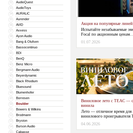
AudioQuest
32
AudioToys
33
AURALiC
34
Aurender
35
Акция на популярные линейки
AVID
36
Испытайте незабываемые эм
Axxess
37
Focal по акционным ценам...
Ayon Audio
38
Bang & Olufsen
01.07.2026
39
Bassocontinuo
40
BDI
41
BenQ
42
Benz Micro
43
Bergmann Audio
44
Beyerdynamic
45
Black Rhodium
46
Bluesound
47
Blumenhofer
48
Borresen
49
Виниловое лето с TEAC — с
Boulder
50
винила
Bowers & Wilkins
51
Лето — отличное время для
Brodmann
52
винилового проигрывателя 
Bryston
53
04.06.2026
...
Burson Audio
54
Cabasse
55