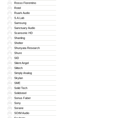
Rosso Fiorentino
268
Rotel
269
Ruark Audio
270
S.A.Lab
271
Samsung
272
Sanctuary Audio
273
Scansonic HD
274
Shanling
275
Shelter
276
Shunyata Research
277
Shure
278
SID
279
Silent Angel
280
Siltech
281
Simply Analog
282
Skylan
283
SME
284
Solid Tech
285
Solidsteel
286
Sonus Faber
287
Sony
288
Sorane
289
SOtM Audio
290