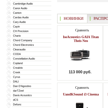
Cambridge Audio
56
Canor Audio
57
Canton
58
Cardas Audio
59
НОВИНКИ
РАСПР
Cary Audio
60
Cayin
61
Сравнить
CH Precision
62
Chario
63
IsoAcoustics GAIA Titan
Chord Company
64
Theis Neo
Chord Electronics
65
Clearaudio
66
CODA
67
Constellation Audio
68
Copland
69
Creaktiv
70
113 000 руб.
Creek
71
Cyrus
72
DALI
73
Dan D’Agostino
74
Сравнить
darTZeel
75
UandKSound i3 Cinema
Davis Acoustics
76
dCS
77
Defunc
78