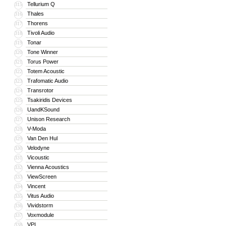
Tellurium Q
315
Thales
316
Thorens
317
Tivoli Audio
318
Tonar
319
Tone Winner
320
Torus Power
321
Totem Acoustic
322
Trafomatic Audio
323
Transrotor
324
Tsakiridis Devices
325
UandKSound
326
Unison Research
327
V-Moda
328
Van Den Hul
329
Velodyne
330
Vicoustic
331
Vienna Acoustics
332
ViewScreen
333
Vincent
334
Vitus Audio
335
Vividstorm
336
Voxmodule
337
VPI
338