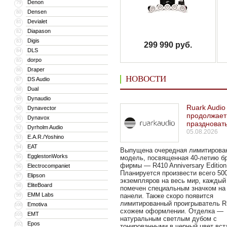
Denon
79
Densen
80
Devialet
81
Diapason
82
Digis
83
299 990 руб.
DLS
84
dorpo
85
Draper
86
НОВОСТИ
DS Audio
87
Dual
88
Dynaudio
89
Ruark Audio
Dynavector
90
продолжает
Dynavox
91
праздноват
Dyrholm Audio
92
05.08.2026
E.A.R./Yoshino
93
EAT
94
Выпущена очередная лимитирова
EgglestonWorks
95
модель, посвященная 40-летию б
фирмы — R410 Anniversary Edition
Electrocompaniet
96
Планируется произвести всего 50
Elipson
97
экземпляров на весь мир, каждый
EliteBoard
98
помечен специальным значком на
EMM Labs
99
панели. Также скоро появится
лимитированный проигрыватель R
Emotiva
100
схожем оформлении. Отделка —
EMT
101
натуральным светлым дубом с
Epos
102
тонированными в черный цвет вст