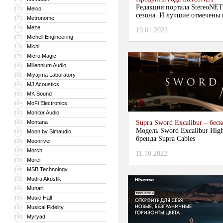
Редакция портала StereoNET
Melco
174
сезона. И лучшие отмечены 
Metronome
175
Meze
176
19.01.2023
Michell Engineering
177
Michi
178
Micro Magic
179
Millennium Audio
180
Miyajima Laboratory
181
MJ Acoustics
182
MK Sound
183
MoFi Electronics
184
Monitor Audio
185
Montana
Supra Sword Excalibur – бе
186
Модель Sword Excalibur High
Moon by Simaudio
187
бренда Supra Cables
Moonriver
188
Morch
189
11.10.2022
Morel
190
MSB Technology
191
Mudra Akustik
192
Munari
193
Music Hall
194
Musical Fidelity
195
Myryad
196