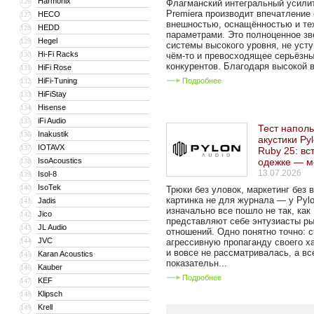
Harmonix
126
Флагманский интегральный усили
Premiera производит впечатление
HECO
127
внешностью, оснащённостью и те
HEDD
128
параметрами. Это полноценное зв
Hegel
129
системы высокого уровня, не уст
Hi-Fi Racks
130
чём-то и превосходящее серьёзн
конкурентов. Благодаря высокой в
HiFi Rose
131
HiFi-Tuning
Подробнее
132
HiFiStay
133
Hisense
134
iFi Audio
135
Тест напол
Inakustik
136
акустики Py
IOTAVX
137
Ruby 25: вс
IsoAcoustics
одежке — м
138
13.07.2026
Isol-8
139
IsoTek
140
Трюки без уловок, маркетинг без 
картинка не для журнала — у Pylo
Jadis
141
изначально все пошло не так, как
Jico
142
представляют себе энтузиасты р
JL Audio
143
отношений. Одно понятно точно: с
JVC
144
агрессивную пропаганду своего х
и вовсе не рассматривалась, а вс
Karan Acoustics
145
показательн...
Kauber
146
Подробнее
KEF
147
Klipsch
148
Krell
149