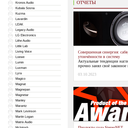
ОТЧЕТЫ
Kronos Audio
150
Kubala Sosna
151
Kuzma
152
Lavardin
153
LEAK
154
Legacy Audio
155
LG Electronics
156
Lithe Audio
157
Little Lab
158
Living Voice
159
Совершенная синергия: сабв
утончённости в систему
Loewe
160
Актуальные тенденции нагля
Lumin
161
прочно занял своё законное 
Luxman
162
Lyra
163
03.10.2023
Magico
164
Magnat
165
Magnepan
166
Magnetar
167
Manley
168
Marantz
169
Mark Levinson
170
Martin Logan
171
Matrix Audio
172
Продукты года StereoNET
McIntosh
173