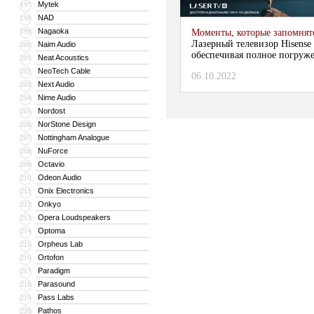
Mytek
197
NAD
198
Nagaoka
199
Моменты, которые запомнят
Лазерный телевизор Hisense
Naim Audio
200
обеспечивая полное погруж
Neat Acoustics
201
NeoTech Cable
202
06.10.2022
Next Audio
203
Nime Audio
204
Nordost
205
NorStone Design
206
Nottingham Analogue
207
NuForce
208
Octavio
209
Odeon Audio
210
Onix Electronics
211
Onkyo
212
Opera Loudspeakers
213
Optoma
214
Orpheus Lab
215
Ortofon
216
Paradigm
217
Parasound
218
Pass Labs
219
Pathos
220