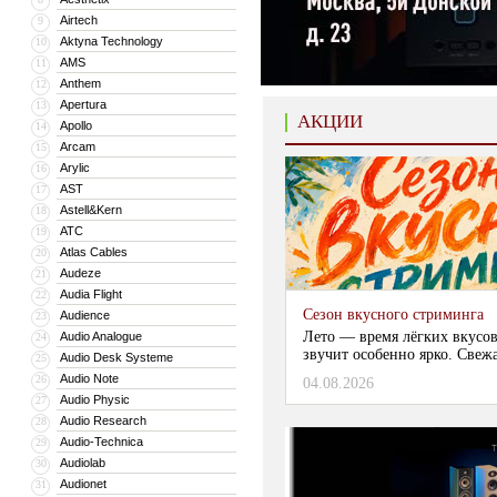
Airtech
9
Aktyna Technology
10
AMS
11
Anthem
12
Apertura
13
АКЦИИ
Apollo
14
Arcam
15
Arylic
16
AST
17
Astell&Kern
18
ATC
19
Atlas Cables
20
Audeze
21
Audia Flight
22
Сезон вкусного стриминга
Audience
23
Лето — время лёгких вкусов
Audio Analogue
24
звучит особенно ярко. Свежа
Audio Desk Systeme
25
Audio Note
26
04.08.2026
Audio Physic
27
Audio Research
28
Audio-Technica
29
Audiolab
30
Audionet
31