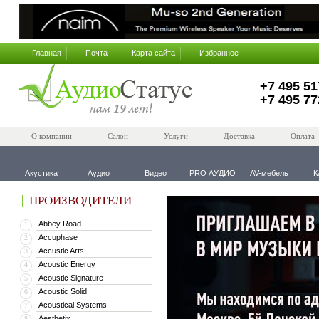
Главная
Почта
Карта сайта
Избранное
+7 495 51
+7 495 77
О компании
Салон
Услуги
Доставка
Оплата
Акустика
Аудио
Видео
PRO АУДИО
AV-мебель
К
ПРОИЗВОДИТЕЛИ
Abbey Road
1
Accuphase
2
Accustic Arts
3
Acoustic Energy
4
Acoustic Signature
5
Acoustic Solid
6
Acoustical Systems
7
Aesthetix
8