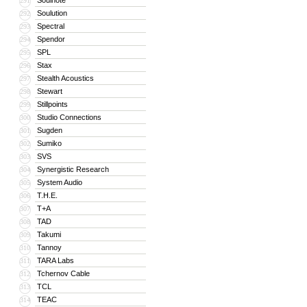
Soulnote
291
Soulution
292
Spectral
293
Spendor
294
SPL
295
Stax
296
Stealth Acoustics
297
Stewart
298
Stillpoints
299
Studio Connections
300
Sugden
301
Sumiko
302
SVS
303
Synergistic Research
304
System Audio
305
T.H.E.
306
T+A
307
TAD
308
Takumi
309
Tannoy
310
TARA Labs
311
Tchernov Cable
312
TCL
313
TEAC
314