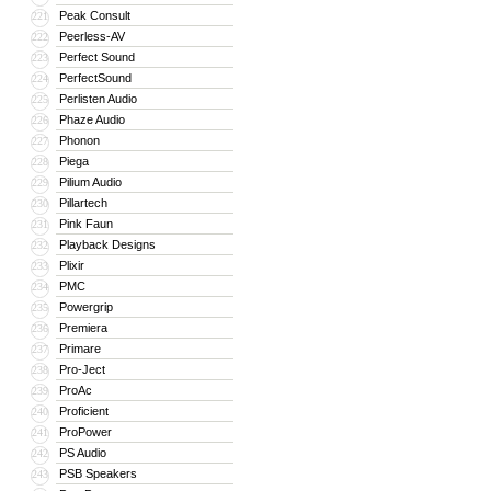
Peak Consult
221
Peerless-AV
222
Perfect Sound
223
PerfectSound
224
Perlisten Audio
225
Phaze Audio
226
Phonon
227
Piega
228
Pilium Audio
229
Pillartech
230
Pink Faun
231
Playback Designs
232
Plixir
233
PMC
234
Powergrip
235
Premiera
236
Primare
237
Pro-Ject
238
ProAc
239
Proficient
240
ProPower
241
PS Audio
242
PSB Speakers
243