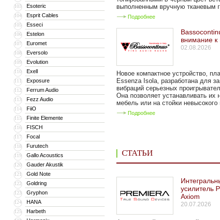
Esoteric
выполненным вручную тканевым гр
103
Esprit Cables
104
Подробнее
Esseci
105
Bassocontin
Estelon
106
внимание к
Euromet
107
02.08.2026
Eversolo
108
Evolution
109
Exell
110
Новое компактное устройство, п
Essenza Isola, разработана для з
Exposure
111
вибраций серьезных проигрывател
Ferrum Audio
112
Она позволяет устанавливать их 
Fezz Audio
113
мебель или на стойки невысокого к
FiiO
114
Подробнее
Finite Elemente
115
FISCH
116
Focal
117
Furutech
118
СТАТЬИ
Gallo Acoustics
119
Gauder Akustik
120
Gold Note
121
Интегральн
Goldring
122
усилитель P
Gryphon
123
Axiom
HANA
124
20.07.2026
Harbeth
125