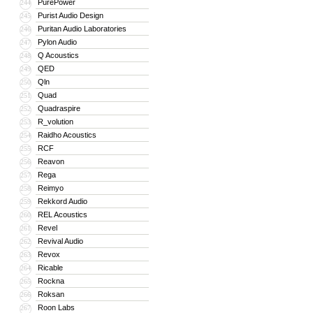
PurePower
244
Purist Audio Design
245
Puritan Audio Laboratories
246
Pylon Audio
247
Q Acoustics
248
QED
249
Qln
250
Quad
251
Quadraspire
252
R_volution
253
Raidho Acoustics
254
RCF
255
Reavon
256
Rega
257
Reimyo
258
Rekkord Audio
259
REL Acoustics
260
Revel
261
Revival Audio
262
Revox
263
Ricable
264
Rockna
265
Roksan
266
Roon Labs
267