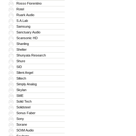
Rosso Fiorentino
268
Rotel
269
Ruark Audio
270
S.A.Lab
271
Samsung
272
Sanctuary Audio
273
Scansonic HD
274
Shanling
275
Shelter
276
Shunyata Research
277
Shure
278
SID
279
Silent Angel
280
Siltech
281
Simply Analog
282
Skylan
283
SME
284
Solid Tech
285
Solidsteel
286
Sonus Faber
287
Sony
288
Sorane
289
SOtM Audio
290