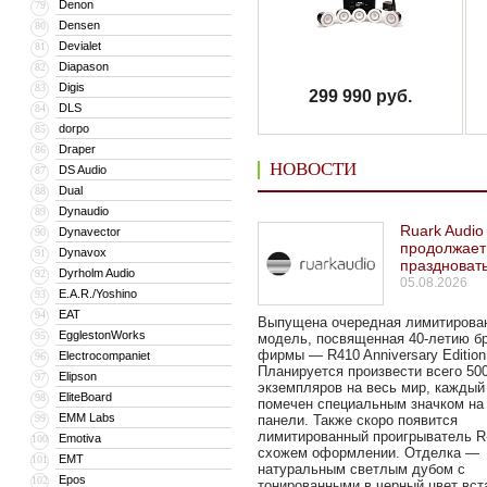
Denon
79
Densen
80
Devialet
81
Diapason
82
Digis
83
299 990 руб.
DLS
84
dorpo
85
Draper
86
НОВОСТИ
DS Audio
87
Dual
88
Dynaudio
89
Ruark Audio
Dynavector
90
продолжает
Dynavox
91
праздноват
Dyrholm Audio
92
05.08.2026
E.A.R./Yoshino
93
EAT
94
Выпущена очередная лимитирова
EgglestonWorks
95
модель, посвященная 40-летию б
фирмы — R410 Anniversary Edition
Electrocompaniet
96
Планируется произвести всего 50
Elipson
97
экземпляров на весь мир, каждый
EliteBoard
98
помечен специальным значком на
EMM Labs
99
панели. Также скоро появится
лимитированный проигрыватель R
Emotiva
100
схожем оформлении. Отделка —
EMT
101
натуральным светлым дубом с
Epos
102
тонированными в черный цвет вст