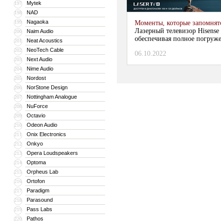
Mytek
197
NAD
198
Nagaoka
199
Моменты, которые запомнят
Лазерный телевизор Hisense
Naim Audio
200
обеспечивая полное погруж
Neat Acoustics
201
NeoTech Cable
202
06.10.2022
Next Audio
203
Nime Audio
204
Nordost
205
NorStone Design
206
Nottingham Analogue
207
NuForce
208
Octavio
209
Odeon Audio
210
Onix Electronics
211
Onkyo
212
Opera Loudspeakers
213
Optoma
214
Orpheus Lab
215
Ortofon
216
Paradigm
217
Parasound
218
Pass Labs
219
Pathos
220