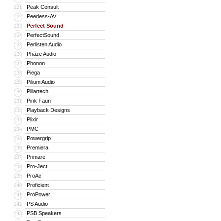
Peak Consult
221
Peerless-AV
222
Perfect Sound
223
PerfectSound
224
Perlisten Audio
225
Phaze Audio
226
Phonon
227
Piega
228
Pilium Audio
229
Pillartech
230
Pink Faun
231
Playback Designs
232
Plixir
233
PMC
234
Powergrip
235
Premiera
236
Primare
237
Pro-Ject
238
ProAc
239
Proficient
240
ProPower
241
PS Audio
242
PSB Speakers
243