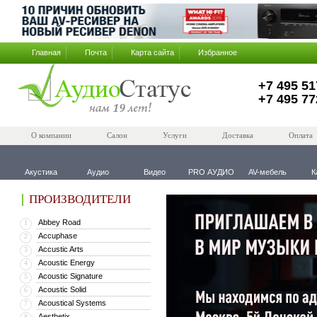
Главная
Почта
Карта сайта
Избранное
+7 495 51
+7 495 77
О компании
Салон
Услуги
Доставка
Оплата
Акустика
Аудио
Видео
PRO АУДИО
AV-мебель
К
ПРОИЗВОДИТЕЛИ
Abbey Road
1
Accuphase
2
Accustic Arts
3
Acoustic Energy
4
Acoustic Signature
5
Acoustic Solid
6
Acoustical Systems
7
Aesthetix
8