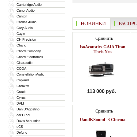
Cambridge Audio
56
Canor Audio
57
Canton
58
Cardas Audio
59
НОВИНКИ
РАСПР
Cary Audio
60
Cayin
61
Сравнить
CH Precision
62
Chario
63
IsoAcoustics GAIA Titan
Chord Company
64
Theis Neo
Chord Electronics
65
Clearaudio
66
CODA
67
Constellation Audio
68
Copland
69
Creaktiv
70
113 000 руб.
Creek
71
Cyrus
72
DALI
73
Dan D’Agostino
74
Сравнить
darTZeel
75
UandKSound i3 Cinema
Davis Acoustics
76
dCS
77
Defunc
78