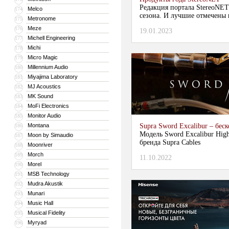
Редакция портала StereoNET
Melco
174
сезона. И лучшие отмечены 
Metronome
175
Meze
176
19.01.2023
Michell Engineering
177
Michi
178
Micro Magic
179
Millennium Audio
180
Miyajima Laboratory
181
MJ Acoustics
182
MK Sound
183
MoFi Electronics
184
Monitor Audio
185
Montana
Supra Sword Excalibur – бе
186
Модель Sword Excalibur High
Moon by Simaudio
187
бренда Supra Cables
Moonriver
188
Morch
189
11.10.2022
Morel
190
MSB Technology
191
Mudra Akustik
192
Munari
193
Music Hall
194
Musical Fidelity
195
Myryad
196