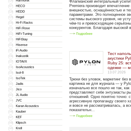
Harmonix
126
Флагманский интегральный усили
Premiera производит впечатление
HECO
127
внешностью, оснащённостью и те
HEDD
128
параметрами. Это полноценное зв
Hegel
129
системы высокого уровня, не уст
Hi-Fi Racks
130
чём-то и превосходящее серьёзн
конкурентов. Благодаря высокой в
HiFi Rose
131
HiFi-Tuning
Подробнее
132
HiFiStay
133
Hisense
134
iFi Audio
135
Тест напол
Inakustik
136
акустики Py
IOTAVX
137
Ruby 25: вс
IsoAcoustics
одежке — м
138
13.07.2026
Isol-8
139
IsoTek
140
Трюки без уловок, маркетинг без 
картинка не для журнала — у Pylo
Jadis
141
изначально все пошло не так, как
Jico
142
представляют себе энтузиасты р
JL Audio
143
отношений. Одно понятно точно: с
JVC
144
агрессивную пропаганду своего х
и вовсе не рассматривалась, а вс
Karan Acoustics
145
показательн...
Kauber
146
Подробнее
KEF
147
Klipsch
148
Krell
149