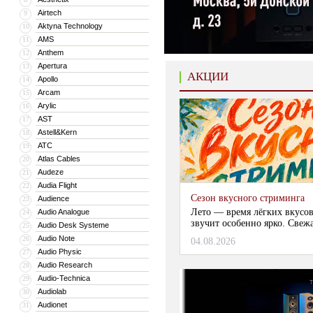
Airtech
9
Aktyna Technology
10
AMS
11
Anthem
12
Apertura
13
АКЦИИ
Apollo
14
Arcam
15
Arylic
16
AST
17
Astell&Kern
18
ATC
19
Atlas Cables
20
Audeze
21
Audia Flight
22
Сезон вкусного стриминга
Audience
23
Лето — время лёгких вкусов
Audio Analogue
24
звучит особенно ярко. Свежа
Audio Desk Systeme
25
Audio Note
26
04.08.2026
Audio Physic
27
Audio Research
28
Audio-Technica
29
Audiolab
30
Audionet
31