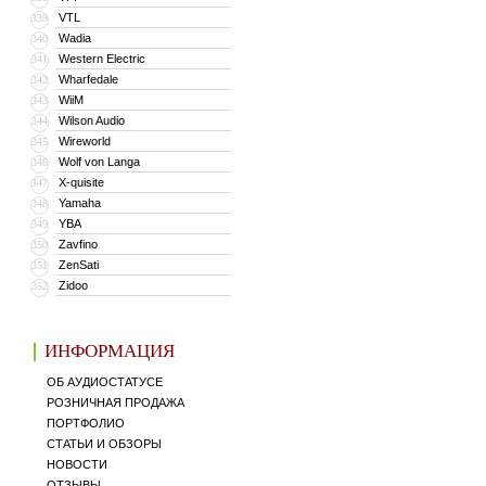
VTL
339
Wadia
340
Western Electric
341
Wharfedale
342
WiiM
343
Wilson Audio
344
Wireworld
345
Wolf von Langa
346
X-quisite
347
Yamaha
348
YBA
349
Zavfino
350
ZenSati
351
Zidoo
352
ИНФОРМАЦИЯ
ОБ АУДИОСТАТУСЕ
РОЗНИЧНАЯ ПРОДАЖА
ПОРТФОЛИО
СТАТЬИ И ОБЗОРЫ
НОВОСТИ
ОТЗЫВЫ