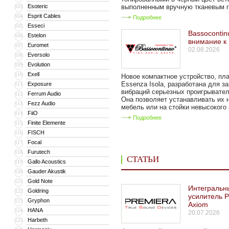
Esoteric
выполненным вручную тканевым гр
103
Esprit Cables
104
Подробнее
Esseci
105
Bassocontin
Estelon
106
внимание к
Euromet
107
02.08.2026
Eversolo
108
Evolution
109
Exell
110
Новое компактное устройство, п
Essenza Isola, разработана для з
Exposure
111
вибраций серьезных проигрывател
Ferrum Audio
112
Она позволяет устанавливать их 
Fezz Audio
113
мебель или на стойки невысокого к
FiiO
114
Подробнее
Finite Elemente
115
FISCH
116
Focal
117
Furutech
118
СТАТЬИ
Gallo Acoustics
119
Gauder Akustik
120
Gold Note
121
Интегральн
Goldring
122
усилитель P
Gryphon
123
Axiom
HANA
124
20.07.2026
Harbeth
125