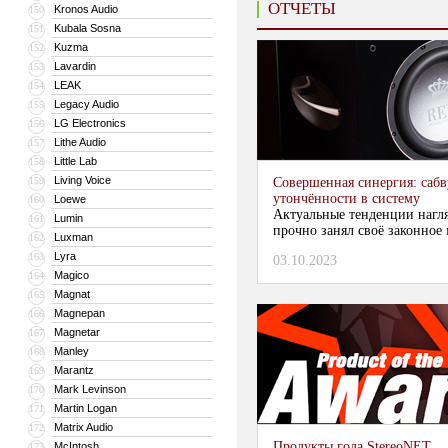
ОТЧЕТЫ
Kronos Audio
150
Kubala Sosna
151
Kuzma
152
Lavardin
153
LEAK
154
Legacy Audio
155
LG Electronics
156
Lithe Audio
157
Little Lab
158
Living Voice
159
Совершенная синергия: сабв
утончённости в систему
Loewe
160
Актуальные тенденции нагля
Lumin
161
прочно занял своё законное 
Luxman
162
Lyra
163
03.10.2023
Magico
164
Magnat
165
Magnepan
166
Magnetar
167
Manley
168
Marantz
169
Mark Levinson
170
Martin Logan
171
Matrix Audio
172
Продукты года StereoNET
McIntosh
173