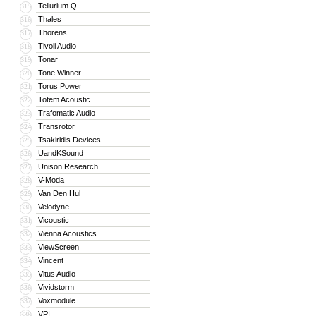
Tellurium Q
315
Thales
316
Thorens
317
Tivoli Audio
318
Tonar
319
Tone Winner
320
Torus Power
321
Totem Acoustic
322
Trafomatic Audio
323
Transrotor
324
Tsakiridis Devices
325
UandKSound
326
Unison Research
327
V-Moda
328
Van Den Hul
329
Velodyne
330
Vicoustic
331
Vienna Acoustics
332
ViewScreen
333
Vincent
334
Vitus Audio
335
Vividstorm
336
Voxmodule
337
VPI
338