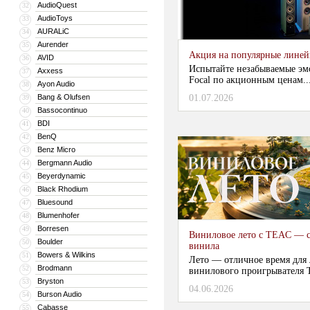
AudioQuest
32
AudioToys
33
AURALiC
34
Aurender
35
Акция на популярные линейки
AVID
36
Испытайте незабываемые эм
Axxess
37
Focal по акционным ценам...
Ayon Audio
38
Bang & Olufsen
01.07.2026
39
Bassocontinuo
40
BDI
41
BenQ
42
Benz Micro
43
Bergmann Audio
44
Beyerdynamic
45
Black Rhodium
46
Bluesound
47
Blumenhofer
48
Borresen
49
Виниловое лето с TEAC — с
Boulder
50
винила
Bowers & Wilkins
51
Лето — отличное время для
Brodmann
52
винилового проигрывателя 
Bryston
53
04.06.2026
...
Burson Audio
54
Cabasse
55