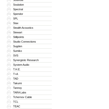
Soulnote
291
Soulution
292
Spectral
293
Spendor
294
SPL
295
Stax
296
Stealth Acoustics
297
Stewart
298
Stillpoints
299
Studio Connections
300
Sugden
301
Sumiko
302
SVS
303
Synergistic Research
304
System Audio
305
T.H.E.
306
T+A
307
TAD
308
Takumi
309
Tannoy
310
TARA Labs
311
Tchernov Cable
312
TCL
313
TEAC
314