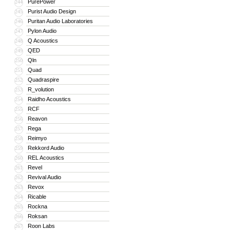
PurePower
244
Purist Audio Design
245
Puritan Audio Laboratories
246
Pylon Audio
247
Q Acoustics
248
QED
249
Qln
250
Quad
251
Quadraspire
252
R_volution
253
Raidho Acoustics
254
RCF
255
Reavon
256
Rega
257
Reimyo
258
Rekkord Audio
259
REL Acoustics
260
Revel
261
Revival Audio
262
Revox
263
Ricable
264
Rockna
265
Roksan
266
Roon Labs
267