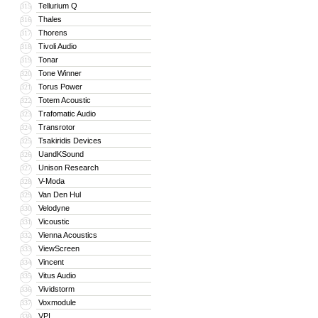
Tellurium Q
315
Thales
316
Thorens
317
Tivoli Audio
318
Tonar
319
Tone Winner
320
Torus Power
321
Totem Acoustic
322
Trafomatic Audio
323
Transrotor
324
Tsakiridis Devices
325
UandKSound
326
Unison Research
327
V-Moda
328
Van Den Hul
329
Velodyne
330
Vicoustic
331
Vienna Acoustics
332
ViewScreen
333
Vincent
334
Vitus Audio
335
Vividstorm
336
Voxmodule
337
VPI
338