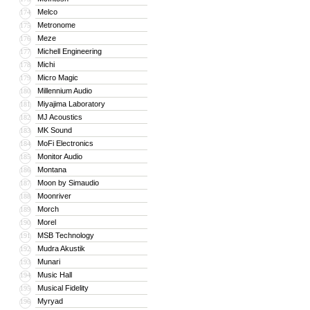
Melco
174
Metronome
175
Meze
176
Michell Engineering
177
Michi
178
Micro Magic
179
Millennium Audio
180
Miyajima Laboratory
181
MJ Acoustics
182
MK Sound
183
MoFi Electronics
184
Monitor Audio
185
Montana
186
Moon by Simaudio
187
Moonriver
188
Morch
189
Morel
190
MSB Technology
191
Mudra Akustik
192
Munari
193
Music Hall
194
Musical Fidelity
195
Myryad
196