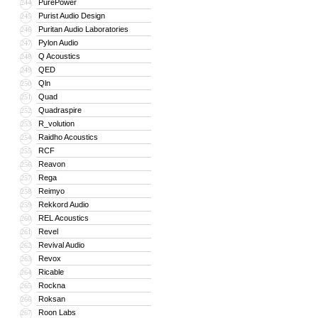
PurePower
244
Purist Audio Design
245
Puritan Audio Laboratories
246
Pylon Audio
247
Q Acoustics
248
QED
249
Qln
250
Quad
251
Quadraspire
252
R_volution
253
Raidho Acoustics
254
RCF
255
Reavon
256
Rega
257
Reimyo
258
Rekkord Audio
259
REL Acoustics
260
Revel
261
Revival Audio
262
Revox
263
Ricable
264
Rockna
265
Roksan
266
Roon Labs
267