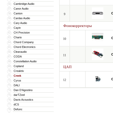
Cambridge Audio
56
Canor Audio
57
C
Canton
58
9
Cardas Audio
59
Cary Audio
60
Фонокорректоры
Cayin
61
CH Precision
62
Chario
63
C
10
Chord Company
64
Chord Electronics
65
Clearaudio
66
C
11
CODA
67
Constellation Audio
68
Copland
69
ЦАП
Creaktiv
70
Creek
71
C
12
Cyrus
72
DALI
73
Dan D’Agostino
74
darTZeel
75
Davis Acoustics
76
dCS
77
Defunc
78