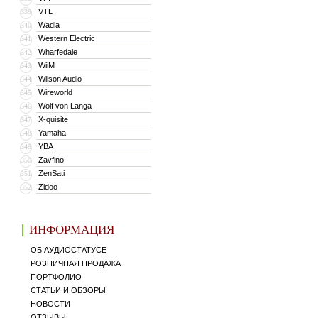
VTL
339
Wadia
340
Western Electric
341
Wharfedale
342
WiiM
343
Wilson Audio
344
Wireworld
345
Wolf von Langa
346
X-quisite
347
Yamaha
348
YBA
349
Zavfino
350
ZenSati
351
Zidoo
352
ИНФОРМАЦИЯ
ОБ АУДИОСТАТУСЕ
РОЗНИЧНАЯ ПРОДАЖА
ПОРТФОЛИО
СТАТЬИ И ОБЗОРЫ
НОВОСТИ
ОТЗЫВЫ