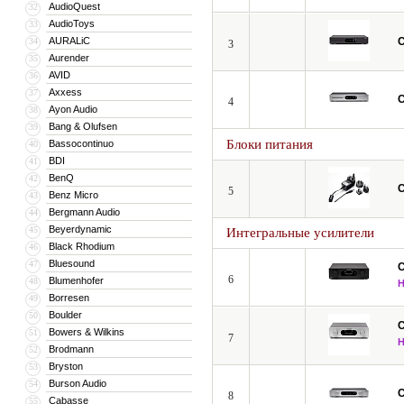
AudioQuest
32
AudioToys
33
AURALiC
C
34
3
Aurender
35
AVID
36
Axxess
37
C
4
Ayon Audio
38
Bang & Olufsen
39
Блоки питания
Bassocontinuo
40
BDI
41
BenQ
42
C
5
Benz Micro
43
Bergmann Audio
44
Beyerdynamic
45
Интегральные усилители
Black Rhodium
46
Bluesound
47
C
6
Blumenhofer
48
Borresen
49
Boulder
50
C
Bowers & Wilkins
51
7
Brodmann
52
Bryston
53
Burson Audio
54
C
8
Cabasse
55