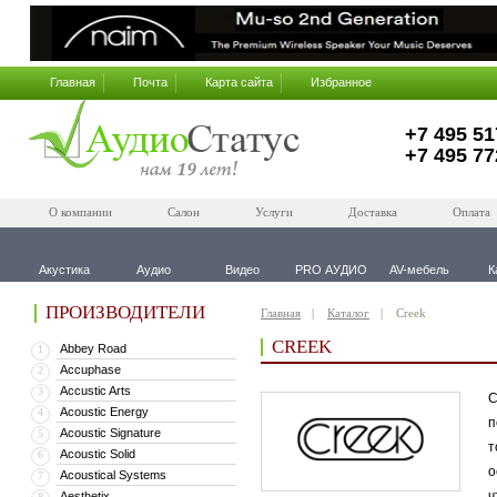
Главная
Почта
Карта сайта
Избранное
+7 495 51
+7 495 77
О компании
Салон
Услуги
Доставка
Оплата
Акустика
Аудио
Видео
PRO АУДИО
AV-мебель
К
ПРОИЗВОДИТЕЛИ
Главная
Каталог
Creek
CREEK
Abbey Road
1
Accuphase
2
Accustic Arts
3
C
Acoustic Energy
4
п
Acoustic Signature
5
т
Acoustic Solid
6
о
Acoustical Systems
7
ч
Aesthetix
8