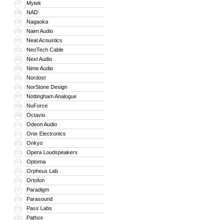
Mytek
197
NAD
198
Nagaoka
199
Naim Audio
200
Neat Acoustics
201
NeoTech Cable
202
Next Audio
203
Nime Audio
204
Nordost
205
NorStone Design
206
Nottingham Analogue
207
NuForce
208
Octavio
209
Odeon Audio
210
Onix Electronics
211
Onkyo
212
Opera Loudspeakers
213
Optoma
214
Orpheus Lab
215
Ortofon
216
Paradigm
217
Parasound
218
Pass Labs
219
Pathos
220