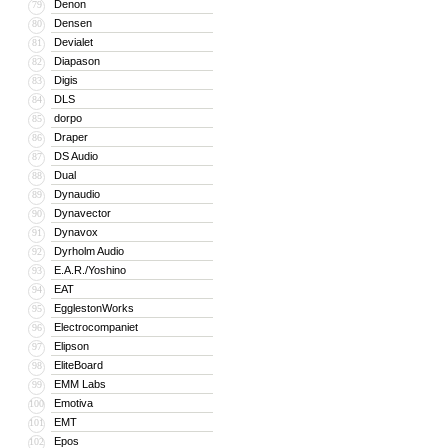
Denon
79
Densen
80
Devialet
81
Diapason
82
Digis
83
DLS
84
dorpo
85
Draper
86
DS Audio
87
Dual
88
Dynaudio
89
Dynavector
90
Dynavox
91
Dyrholm Audio
92
E.A.R./Yoshino
93
EAT
94
EgglestonWorks
95
Electrocompaniet
96
Elipson
97
EliteBoard
98
EMM Labs
99
Emotiva
100
EMT
101
Epos
102