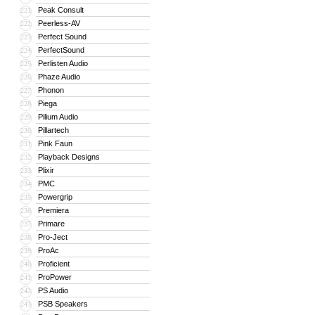
Peak Consult
221
Peerless-AV
222
Perfect Sound
223
PerfectSound
224
Perlisten Audio
225
Phaze Audio
226
Phonon
227
Piega
228
Pilium Audio
229
Pillartech
230
Pink Faun
231
Playback Designs
232
Plixir
233
PMC
234
Powergrip
235
Premiera
236
Primare
237
Pro-Ject
238
ProAc
239
Proficient
240
ProPower
241
PS Audio
242
PSB Speakers
243