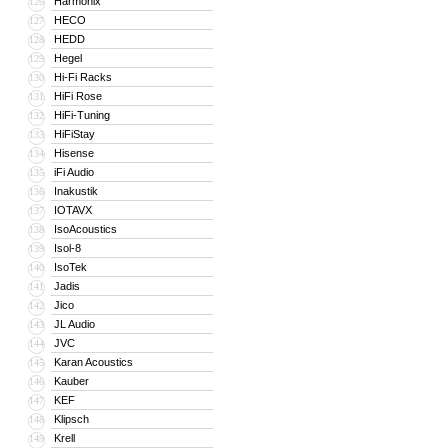
Harmonix
126
HECO
127
HEDD
128
Hegel
129
Hi-Fi Racks
130
HiFi Rose
131
HiFi-Tuning
132
HiFiStay
133
Hisense
134
iFi Audio
135
Inakustik
136
IOTAVX
137
IsoAcoustics
138
Isol-8
139
IsoTek
140
Jadis
141
Jico
142
JL Audio
143
JVC
144
Karan Acoustics
145
Kauber
146
KEF
147
Klipsch
148
Krell
149