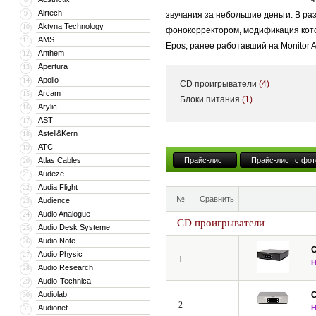
Airtech
9
звучания за небольшие деньги. В ра
Aktyna Technology
10
фонокорректором, модификация котор
AMS
11
Epos, ранее работавший на Monitor 
Anthem
12
получила развитие в актуальном мод
Apertura
13
Apollo
14
CD проигрыватели
(4)
Сегодня в ассортименте Creek Audi
Arcam
15
Блоки питания
(1)
стереоусилители с возможностью уст
Arylic
16
DAC-CD-проигрыватели c функцией п
AST
17
Astell&Kern
18
Всю аппаратуру Creek Audio отличае
ATC
19
гибкость модификации техники вызы
Atlas Cables
Прайс-лист
Прайс-лист с фот
20
Audeze
21
Audia Flight
22
№
Сравнить
Audience
23
Audio Analogue
24
CD проигрыватели
Audio Desk Systeme
25
Audio Note
26
C
Audio Physic
27
1
Audio Research
28
Audio-Technica
29
Audiolab
C
30
2
Audionet
31