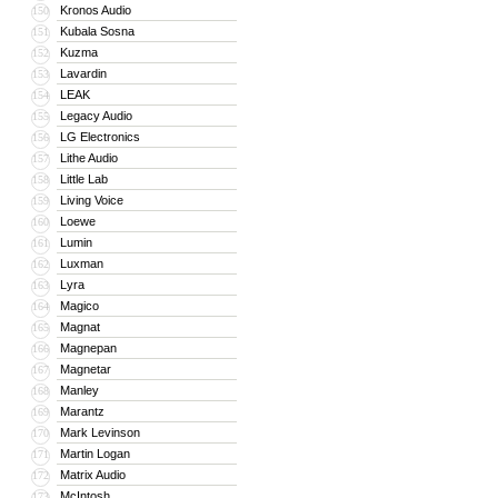
Kronos Audio
150
Kubala Sosna
151
Kuzma
152
Lavardin
153
LEAK
154
Legacy Audio
155
LG Electronics
156
Lithe Audio
157
Little Lab
158
Living Voice
159
Loewe
160
Lumin
161
Luxman
162
Lyra
163
Magico
164
Magnat
165
Magnepan
166
Magnetar
167
Manley
168
Marantz
169
Mark Levinson
170
Martin Logan
171
Matrix Audio
172
McIntosh
173