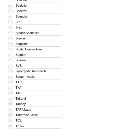
Soulnote
291
Soulution
292
Spectral
293
Spendor
294
SPL
295
Stax
296
Stealth Acoustics
297
Stewart
298
Stillpoints
299
Studio Connections
300
Sugden
301
Sumiko
302
SVS
303
Synergistic Research
304
System Audio
305
T.H.E.
306
T+A
307
TAD
308
Takumi
309
Tannoy
310
TARA Labs
311
Tchernov Cable
312
TCL
313
TEAC
314