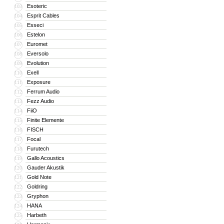
Esoteric
103
Esprit Cables
104
Esseci
105
Estelon
106
Euromet
107
Eversolo
108
Evolution
109
Exell
110
Exposure
111
Ferrum Audio
112
Fezz Audio
113
FiiO
114
Finite Elemente
115
FISCH
116
Focal
117
Furutech
118
Gallo Acoustics
119
Gauder Akustik
120
Gold Note
121
Goldring
122
Gryphon
123
HANA
124
Harbeth
125