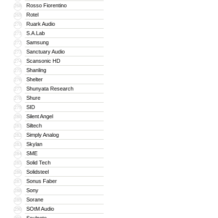
Rosso Fiorentino
268
Rotel
269
Ruark Audio
270
S.A.Lab
271
Samsung
272
Sanctuary Audio
273
Scansonic HD
274
Shanling
275
Shelter
276
Shunyata Research
277
Shure
278
SID
279
Silent Angel
280
Siltech
281
Simply Analog
282
Skylan
283
SME
284
Solid Tech
285
Solidsteel
286
Sonus Faber
287
Sony
288
Sorane
289
SOtM Audio
290