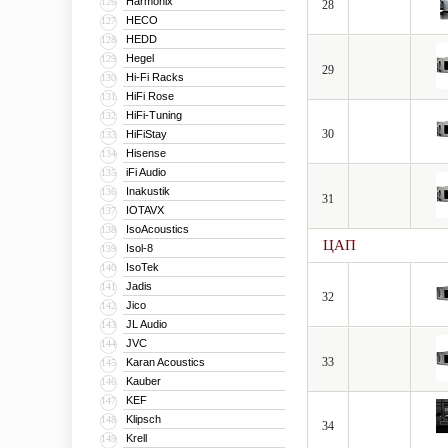
Harmonix
126
28
HECO
127
HEDD
128
Hegel
129
29
Hi-Fi Racks
130
HiFi Rose
131
HiFi-Tuning
132
30
HiFiStay
133
Hisense
134
iFi Audio
135
Inakustik
136
31
IOTAVX
137
IsoAcoustics
138
ЦАП
Isol-8
139
IsoTek
140
Jadis
141
32
Jico
142
JL Audio
143
JVC
144
33
Karan Acoustics
145
Kauber
146
KEF
147
Klipsch
148
34
Krell
149