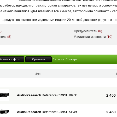
работок, находя, что транзисторная аппаратура тех лет не могла соперничат
 начало понятию High-End Audio в том смысле, в котором его понимают и сег
о наряду с современными изделиями модели 20-летней давности радуют мно
 несмотря на время и технический прогресс.
2)
Предусилители
(6)
лет сегодня - это истинные объекты поисков коллекционеров аппаратуры. 
ители
(5)
Усилители мощности
(10)
ое время их аппаратура морально устареет. Доказательство тому высокая лик
ническая поддержка со стороны компании.
йс-лист с фото
Сравнить
В списке:
0
товара
Имя
2 450
Audio Research
Reference CD9SE Black
2 450
Audio Research
Reference CD9SE Silver