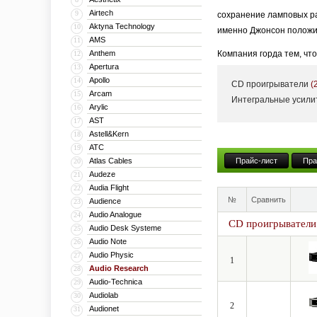
Airtech
9
сохранение ламповых раз
Aktyna Technology
10
именно Джонсон положил
AMS
11
Anthem
Компания горда тем, чт
12
Apertura
13
музейными экспонатами,
Apollo
14
CD проигрыватели
(
Многие модели прошлых 
Arcam
15
Интегральные усил
Arylic
16
того, что через некотор
AST
17
также всесторонняя тех
Astell&Kern
18
ATC
19
Atlas Cables
Прайс-лист
Пра
20
Audeze
21
Audia Flight
22
№
Сравнить
Audience
23
Audio Analogue
24
CD проигрыватели
Audio Desk Systeme
25
Audio Note
26
Audio Physic
27
1
Audio Research
28
Audio-Technica
29
Audiolab
30
2
Audionet
31