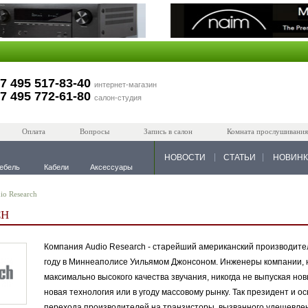
7 495 517-83-40
интернет-магазин
7 495 772-61-80
салон-студия
Оплата
Вопросы
Запись в салон
Комната прослушивания
НОВОСТИ
СТАТЬИ
НОВИН
ебель
Кабели
Аксессуары
io Research
CH
Компания Audio Research - старейший американский производител
году в Миннеаполисе Уильямом Джонсоном. Инженеры компании, н
максимально высокого качества звучания, никогда не выпуская нов
новая технология или в угоду массовому рынку. Так президент и 
перехода производителей на транзисторы, вызванного удешевлени