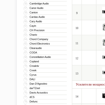
Cambridge Audio
56
Canor Audio
57
Canton
58
9
Cardas Audio
59
Cary Audio
60
Cayin
61
10
CH Precision
62
Chario
63
Chord Company
64
11
Chord Electronics
65
Clearaudio
66
CODA
67
Constellation Audio
68
12
Copland
69
Creaktiv
70
Creek
71
13
Cyrus
72
DALI
73
Dan D’Agostino
74
Усилители мощнос
darTZeel
75
Davis Acoustics
76
14
dCS
77
Defunc
78