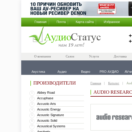
Главная
Почта
Карта сайта
Избранное
+
+
О компании
Салон
Услуги
Доставка
Акустика
Аудио
Видео
PRO АУДИО
AV-м
ПРОИЗВОДИТЕЛИ
Главная
Каталог
Aud
AUDIO RESEAR
Abbey Road
1
Accuphase
2
Accustic Arts
3
Acoustic Energy
4
Acoustic Signature
5
Acoustic Solid
6
Acoustical Systems
7
Aesthetix
8