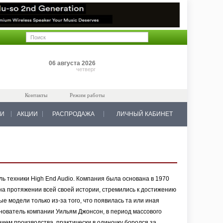
Позиций: 0
06 августа 2026
на 0 руб.
четверг
Контакты
Режим работы
КИ
АКЦИИ
РАСПРОДАЖА
ЛИЧНЫЙ КАБИНЕТ
ь техники High End Audio. Компания была основана в 1970
а протяжении всей своей истории, стремились к достижению
ые модели только из-за того, что появилась та или иная
основатель компании Уильям Джонсон, в период массового
ем производства, практически в одиночку боролся за