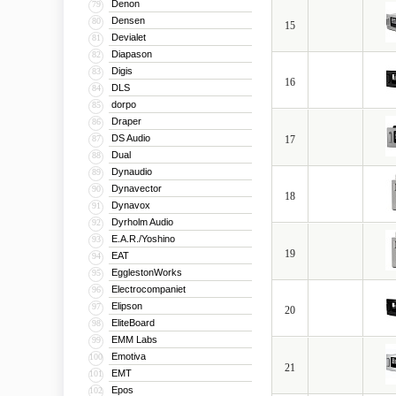
Denon
79
Densen
80
15
Devialet
81
Diapason
82
Digis
83
16
DLS
84
dorpo
85
Draper
86
DS Audio
87
17
Dual
88
Dynaudio
89
Dynavector
90
18
Dynavox
91
Dyrholm Audio
92
E.A.R./Yoshino
93
19
EAT
94
EgglestonWorks
95
Electrocompaniet
96
Elipson
97
20
EliteBoard
98
EMM Labs
99
Emotiva
100
21
EMT
101
Epos
102