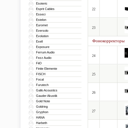
Esoteric
103
Esprit Cables
22
104
Esseci
105
Estelon
106
Euromet
107
23
Eversolo
108
Evolution
109
Фонокорректоры
Exell
110
Exposure
111
Ferrum Audio
112
24
Fezz Audio
113
FiiO
114
Finite Elemente
115
FISCH
25
116
Focal
117
Furutech
118
Gallo Acoustics
119
26
Gauder Akustik
120
Gold Note
121
Goldring
122
27
Gryphon
123
HANA
124
Harbeth
125