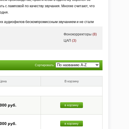
ь с ламповой по качеству звучания. Многие считают, что
одня.
гих аудиофилов бескомпромиссным звучанием и не стали
Фонокорректоры
(8)
Владельцы компонентов Audio Research не должны опасаться
ЦАП
(3)
видность моделей Audio Research на вторичном рынке, а
Сортировать:
Цена
В корзину
 000 руб.
в корзину
 000 руб.
в корзину