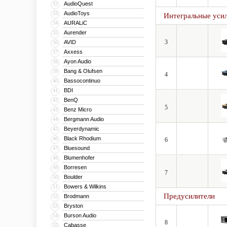
AudioQuest
32
AudioToys
33
Интегральные уси
AURALiC
34
Aurender
35
3
AVID
36
Axxess
37
Ayon Audio
38
Bang & Olufsen
39
4
Bassocontinuo
40
BDI
41
BenQ
42
5
Benz Micro
43
Bergmann Audio
44
Beyerdynamic
45
Black Rhodium
46
6
Bluesound
47
Blumenhofer
48
Borresen
49
7
Boulder
50
Bowers & Wilkins
51
Предусилители
Brodmann
52
Bryston
53
Burson Audio
54
8
Cabasse
55