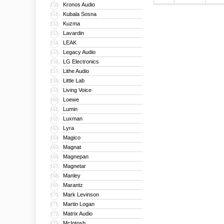
Kronos Audio
150
Kubala Sosna
151
Kuzma
152
Lavardin
153
LEAK
154
Legacy Audio
155
LG Electronics
156
Lithe Audio
157
Little Lab
158
Living Voice
159
Loewe
160
Lumin
161
Luxman
162
Lyra
163
Magico
164
Magnat
165
Magnepan
166
Magnetar
167
Manley
168
Marantz
169
Mark Levinson
170
Martin Logan
171
Matrix Audio
172
McIntosh
173