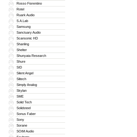
Rosso Fiorentino
268
Rotel
269
Ruark Audio
270
S.A.Lab
271
Samsung
272
Sanctuary Audio
273
Scansonic HD
274
Shanling
275
Shelter
276
Shunyata Research
277
Shure
278
SID
279
Silent Angel
280
Siltech
281
Simply Analog
282
Skylan
283
SME
284
Solid Tech
285
Solidsteel
286
Sonus Faber
287
Sony
288
Sorane
289
SOtM Audio
290