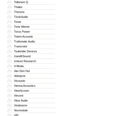
Tellurium Q
315
Thales
316
Thorens
317
Tivoli Audio
318
Tonar
319
Tone Winner
320
Torus Power
321
Totem Acoustic
322
Trafomatic Audio
323
Transrotor
324
Tsakiridis Devices
325
UandKSound
326
Unison Research
327
V-Moda
328
Van Den Hul
329
Velodyne
330
Vicoustic
331
Vienna Acoustics
332
ViewScreen
333
Vincent
334
Vitus Audio
335
Vividstorm
336
Voxmodule
337
VPI
338