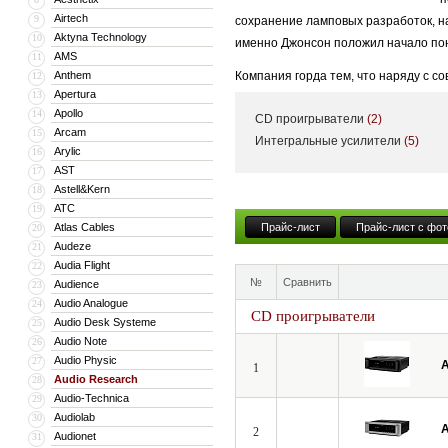
Airtech
9
сохранение ламповых разработок, на
Aktyna Technology
10
именно Джонсон положил начало поня
AMS
11
Anthem
Компания горда тем, что наряду с 
12
Apertura
13
музейными экспонатами, несмотря на
Apollo
14
CD проигрыватели
(2)
Многие модели прошлых лет сегодня
Arcam
15
Интегральные усилители
(5)
Arylic
16
того, что через некоторое время их
AST
17
также всесторонняя техническая по
Astell&Kern
18
ATC
19
Atlas Cables
Прайс-лист
Прайс-лист с фот
20
Audeze
21
Audia Flight
22
№
Сравнить
Audience
23
Audio Analogue
24
CD проигрыватели
Audio Desk Systeme
25
Audio Note
26
Audio Physic
27
A
1
Audio Research
28
Audio-Technica
29
Audiolab
30
A
2
Audionet
31