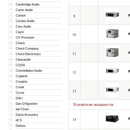
Cambridge Audio
56
Canor Audio
57
A
Canton
58
9
Cardas Audio
59
Cary Audio
60
Cayin
61
A
10
CH Precision
62
Chario
63
Chord Company
64
A
11
Chord Electronics
65
Clearaudio
66
CODA
67
Constellation Audio
68
A
12
Copland
69
Creaktiv
70
Creek
71
A
13
Cyrus
72
DALI
73
Dan D’Agostino
74
Усилители мощности
darTZeel
75
Davis Acoustics
76
A
14
dCS
77
Defunc
78