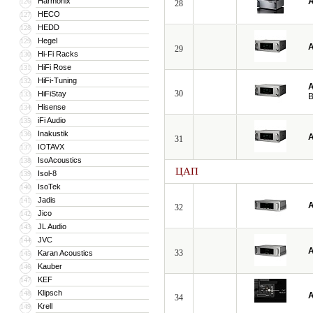
Harmonix
A
126
28
HECO
127
HEDD
128
Hegel
129
A
29
Hi-Fi Racks
130
HiFi Rose
131
HiFi-Tuning
132
A
30
HiFiStay
133
B
Hisense
134
iFi Audio
135
Inakustik
136
A
31
IOTAVX
137
IsoAcoustics
138
ЦАП
Isol-8
139
IsoTek
140
Jadis
141
A
32
Jico
142
JL Audio
143
JVC
144
A
33
Karan Acoustics
145
Kauber
146
KEF
147
Klipsch
148
A
34
Krell
149