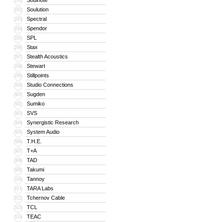
Soulnote
291
Soulution
292
Spectral
293
Spendor
294
SPL
295
Stax
296
Stealth Acoustics
297
Stewart
298
Stillpoints
299
Studio Connections
300
Sugden
301
Sumiko
302
SVS
303
Synergistic Research
304
System Audio
305
T.H.E.
306
T+A
307
TAD
308
Takumi
309
Tannoy
310
TARA Labs
311
Tchernov Cable
312
TCL
313
TEAC
314