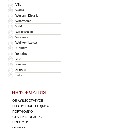
VTL
339
Wadia
340
Western Electric
341
Wharfedale
342
WiiM
343
Wilson Audio
344
Wireworld
345
Wolf von Langa
346
X-quisite
347
Yamaha
348
YBA
349
Zavfino
350
ZenSati
351
Zidoo
352
ИНФОРМАЦИЯ
ОБ АУДИОСТАТУСЕ
РОЗНИЧНАЯ ПРОДАЖА
ПОРТФОЛИО
СТАТЬИ И ОБЗОРЫ
НОВОСТИ
ОТЗЫВЫ