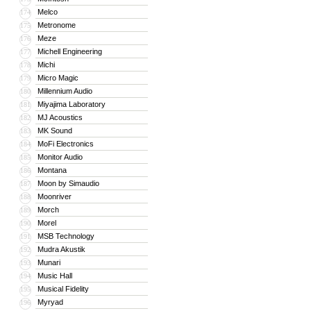
Melco
174
Metronome
175
Meze
176
Michell Engineering
177
Michi
178
Micro Magic
179
Millennium Audio
180
Miyajima Laboratory
181
MJ Acoustics
182
MK Sound
183
MoFi Electronics
184
Monitor Audio
185
Montana
186
Moon by Simaudio
187
Moonriver
188
Morch
189
Morel
190
MSB Technology
191
Mudra Akustik
192
Munari
193
Music Hall
194
Musical Fidelity
195
Myryad
196