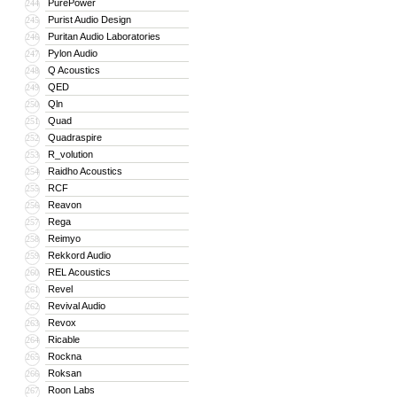
PurePower
244
Purist Audio Design
245
Puritan Audio Laboratories
246
Pylon Audio
247
Q Acoustics
248
QED
249
Qln
250
Quad
251
Quadraspire
252
R_volution
253
Raidho Acoustics
254
RCF
255
Reavon
256
Rega
257
Reimyo
258
Rekkord Audio
259
REL Acoustics
260
Revel
261
Revival Audio
262
Revox
263
Ricable
264
Rockna
265
Roksan
266
Roon Labs
267