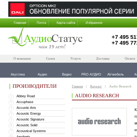
Главная
Почта
Карта сайта
Избранное
+7 495 51
+7 495 77
О компании
Салон
Услуги
Доставка
Оплата
Акустика
Аудио
Видео
PRO АУДИО
AV-мебель
К
ПРОИЗВОДИТЕЛИ
Главная
Каталог
Audio Research
AUDIO RESEARCH
Abbey Road
1
Accuphase
2
Accustic Arts
3
К
Acoustic Energy
4
г
Acoustic Signature
5
м
Acoustic Solid
6
н
Acoustical Systems
7
п
Aesthetix
8