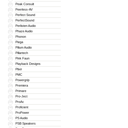
Peak Consult
221
Peerless-AV
222
Perfect Sound
223
PerfectSound
224
Perlisten Audio
225
Phaze Audio
226
Phonon
227
Piega
228
Pilium Audio
229
Pillartech
230
Pink Faun
231
Playback Designs
232
Plixir
233
PMC
234
Powergrip
235
Premiera
236
Primare
237
Pro-Ject
238
ProAc
239
Proficient
240
ProPower
241
PS Audio
242
PSB Speakers
243