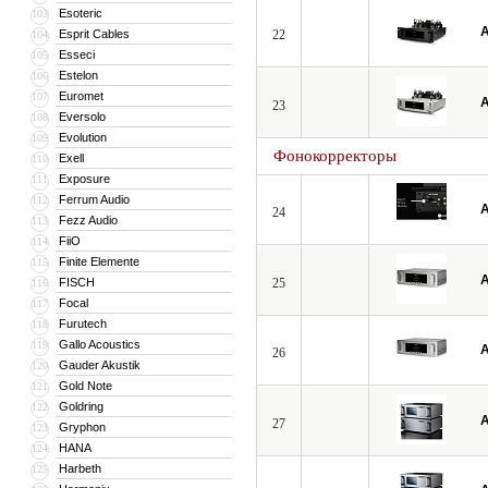
Esoteric
103
A
Esprit Cables
22
104
Esseci
105
Estelon
106
Euromet
107
A
23
Eversolo
108
Evolution
109
Фонокорректоры
Exell
110
Exposure
111
Ferrum Audio
112
A
24
Fezz Audio
113
FiiO
114
Finite Elemente
115
A
FISCH
25
116
Focal
117
Furutech
118
Gallo Acoustics
119
A
26
Gauder Akustik
120
Gold Note
121
Goldring
122
A
27
Gryphon
123
HANA
124
Harbeth
125