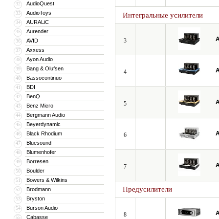
AudioQuest
32
AudioToys
33
Интегральные усилители
AURALiC
34
Aurender
35
A
3
AVID
36
Axxess
37
Ayon Audio
38
Bang & Olufsen
39
A
4
Bassocontinuo
40
BDI
41
BenQ
42
A
5
Benz Micro
43
Bergmann Audio
44
Beyerdynamic
45
A
Black Rhodium
46
6
Bluesound
47
Blumenhofer
48
Borresen
49
A
7
Boulder
50
Bowers & Wilkins
51
Предусилители
Brodmann
52
Bryston
53
Burson Audio
54
A
8
Cabasse
55