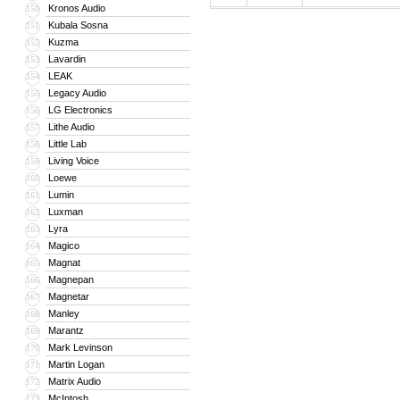
Kronos Audio
150
Kubala Sosna
151
Kuzma
152
Lavardin
153
LEAK
154
Legacy Audio
155
LG Electronics
156
Lithe Audio
157
Little Lab
158
Living Voice
159
Loewe
160
Lumin
161
Luxman
162
Lyra
163
Magico
164
Magnat
165
Magnepan
166
Magnetar
167
Manley
168
Marantz
169
Mark Levinson
170
Martin Logan
171
Matrix Audio
172
McIntosh
173