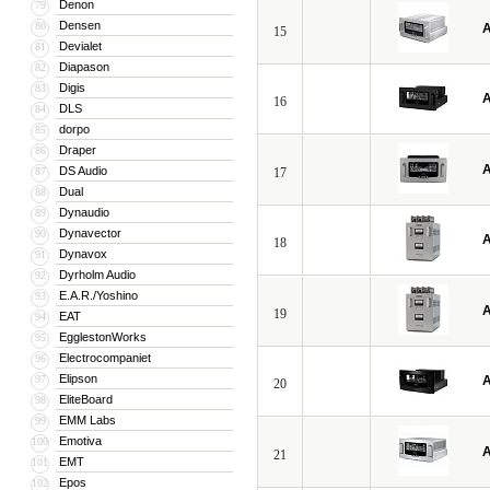
Denon
79
Densen
80
A
15
Devialet
81
Diapason
82
Digis
83
A
16
DLS
84
dorpo
85
Draper
86
A
DS Audio
87
17
Dual
88
Dynaudio
89
Dynavector
90
A
18
Dynavox
91
Dyrholm Audio
92
E.A.R./Yoshino
93
A
19
EAT
94
EgglestonWorks
95
Electrocompaniet
96
Elipson
97
A
20
EliteBoard
98
EMM Labs
99
Emotiva
100
A
21
EMT
101
Epos
102