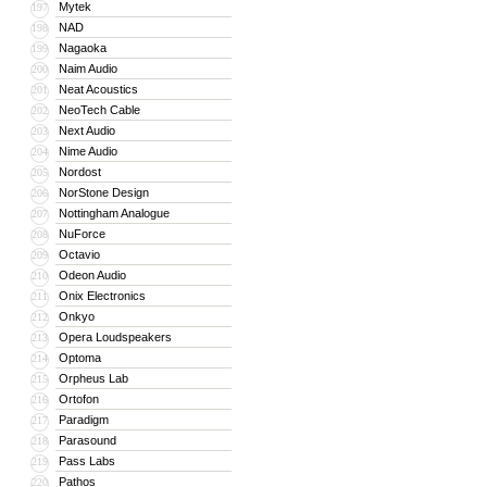
Mytek
197
NAD
198
Nagaoka
199
Naim Audio
200
Neat Acoustics
201
NeoTech Cable
202
Next Audio
203
Nime Audio
204
Nordost
205
NorStone Design
206
Nottingham Analogue
207
NuForce
208
Octavio
209
Odeon Audio
210
Onix Electronics
211
Onkyo
212
Opera Loudspeakers
213
Optoma
214
Orpheus Lab
215
Ortofon
216
Paradigm
217
Parasound
218
Pass Labs
219
Pathos
220