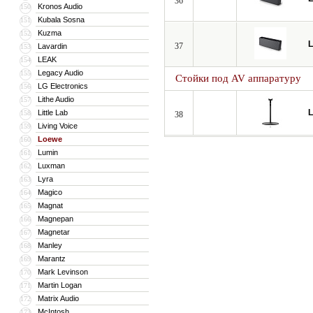
36
Kronos Audio
150
Kubala Sosna
151
Kuzma
152
37
Lavardin
153
LEAK
154
Legacy Audio
155
Стойки под AV аппаратуру
LG Electronics
156
Lithe Audio
157
Little Lab
158
38
Living Voice
159
Loewe
160
Lumin
161
Luxman
162
Lyra
163
Magico
164
Magnat
165
Magnepan
166
Magnetar
167
Manley
168
Marantz
169
Mark Levinson
170
Martin Logan
171
Matrix Audio
172
McIntosh
173