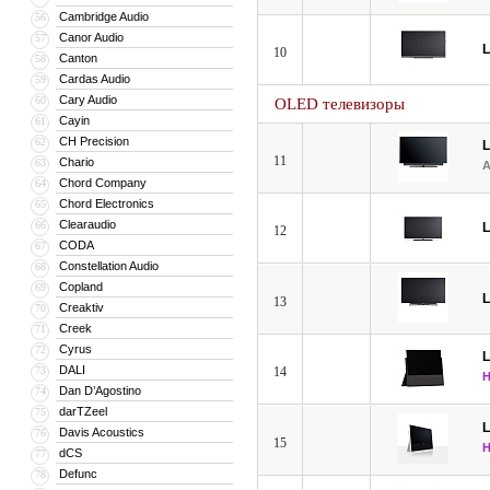
Cambridge Audio
56
Canor Audio
57
10
Canton
58
Cardas Audio
59
Cary Audio
60
OLED телевизоры
Cayin
61
CH Precision
62
11
Chario
63
Chord Company
64
Chord Electronics
65
Clearaudio
66
12
CODA
67
Constellation Audio
68
Copland
69
13
Creaktiv
70
Creek
71
Cyrus
72
DALI
73
14
Dan D’Agostino
74
darTZeel
75
Davis Acoustics
76
15
dCS
77
Defunc
78