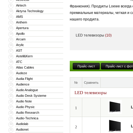
Airtech
9
Франкония). Продукты Loewe всегда
Aktyna Technology
10
премиальные материалы, четкая и с
AMS
11
нашего продукта.
Anthem
12
Apertura
13
Apollo
14
LED телевизоры
(10)
Успех Loewe — это комбинация высок
Arcam
15
Arylic
16
которые сохраняют свое качество от
AST
17
Loewe. Сделано в Германии.
Astell&Kern
18
ATC
19
Прайс-лист
Прайс-лист с фот
Atlas Cables
20
Всю свою более чем 90-летнюю исто
Audeze
21
расположены в городе Кронах Верхн
Audia Flight
22
№
Сравнить
Audience
специализированном предприятии в 
23
Audio Analogue
24
Германии».
LED телевизоры
Audio Desk Systeme
25
Audio Note
26
Audio Physic
27
1
Loewe находит партнеров, обеспечи
Audio Research
28
процесс производства, проверяя кач
Audio-Technica
29
Audiolab
30
2
Audionet
31