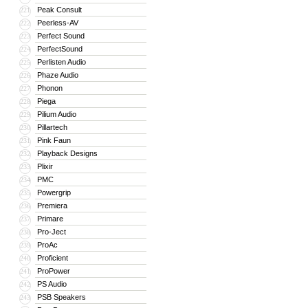
Peak Consult
221
Peerless-AV
222
Perfect Sound
223
PerfectSound
224
Perlisten Audio
225
Phaze Audio
226
Phonon
227
Piega
228
Pilium Audio
229
Pillartech
230
Pink Faun
231
Playback Designs
232
Plixir
233
PMC
234
Powergrip
235
Premiera
236
Primare
237
Pro-Ject
238
ProAc
239
Proficient
240
ProPower
241
PS Audio
242
PSB Speakers
243