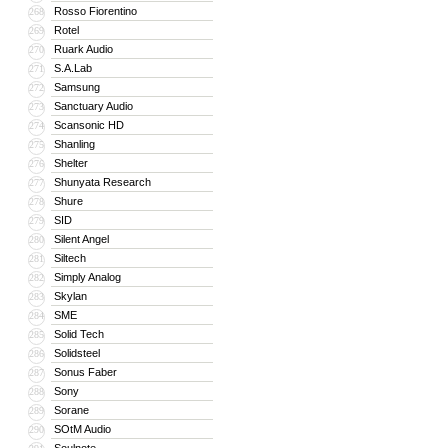
Rosso Fiorentino
268
Rotel
269
Ruark Audio
270
S.A.Lab
271
Samsung
272
Sanctuary Audio
273
Scansonic HD
274
Shanling
275
Shelter
276
Shunyata Research
277
Shure
278
SID
279
Silent Angel
280
Siltech
281
Simply Analog
282
Skylan
283
SME
284
Solid Tech
285
Solidsteel
286
Sonus Faber
287
Sony
288
Sorane
289
SOtM Audio
290