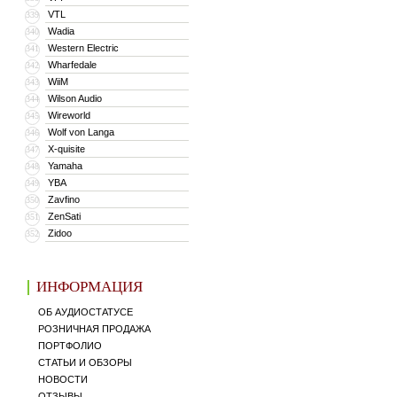
VTL
339
Wadia
340
Western Electric
341
Wharfedale
342
WiiM
343
Wilson Audio
344
Wireworld
345
Wolf von Langa
346
X-quisite
347
Yamaha
348
YBA
349
Zavfino
350
ZenSati
351
Zidoo
352
ИНФОРМАЦИЯ
ОБ АУДИОСТАТУСЕ
РОЗНИЧНАЯ ПРОДАЖА
ПОРТФОЛИО
СТАТЬИ И ОБЗОРЫ
НОВОСТИ
ОТЗЫВЫ