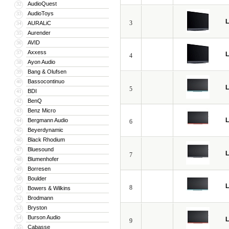
AudioQuest
32
AudioToys
33
3
AURALiC
34
Aurender
35
AVID
36
Axxess
37
4
Ayon Audio
38
Bang & Olufsen
39
Bassocontinuo
40
5
BDI
41
BenQ
42
Benz Micro
43
Bergmann Audio
44
6
Beyerdynamic
45
Black Rhodium
46
Bluesound
47
7
Blumenhofer
48
Borresen
49
Boulder
50
8
Bowers & Wilkins
51
Brodmann
52
Bryston
53
Burson Audio
54
9
Cabasse
55