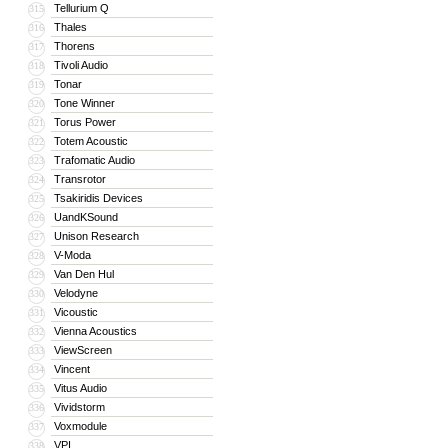
Tellurium Q
315
Thales
316
Thorens
317
Tivoli Audio
318
Tonar
319
Tone Winner
320
Torus Power
321
Totem Acoustic
322
Trafomatic Audio
323
Transrotor
324
Tsakiridis Devices
325
UandKSound
326
Unison Research
327
V-Moda
328
Van Den Hul
329
Velodyne
330
Vicoustic
331
Vienna Acoustics
332
ViewScreen
333
Vincent
334
Vitus Audio
335
Vividstorm
336
Voxmodule
337
VPI
338