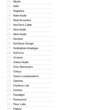
Mytek
197
NAD
198
Nagaoka
199
Naim Audio
200
Neat Acoustics
201
NeoTech Cable
202
Next Audio
203
Nime Audio
204
Nordost
205
NorStone Design
206
Nottingham Analogue
207
NuForce
208
Octavio
209
Odeon Audio
210
Onix Electronics
211
Onkyo
212
Opera Loudspeakers
213
Optoma
214
Orpheus Lab
215
Ortofon
216
Paradigm
217
Parasound
218
Pass Labs
219
Pathos
220