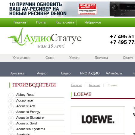
Главная
Почта
Карта сайта
Избранное
+7 495 51
+7 495 77
О компании
Салон
Услуги
Доставка
Оплата
Акустика
Аудио
Видео
PRO АУДИО
AV-мебель
К
ПРОИЗВОДИТЕЛИ
Главная
Каталог
Loewe
LOEWE
Abbey Road
1
Accuphase
2
Accustic Arts
3
Н
Acoustic Energy
4
В
Acoustic Signature
5
Acoustic Solid
6
Acoustical Systems
7
П
Aesthetix
8