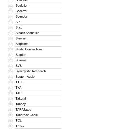
Soulnote
291
Soulution
292
Spectral
293
Spendor
294
SPL
295
Stax
296
Stealth Acoustics
297
Stewart
298
Stillpoints
299
Studio Connections
300
Sugden
301
Sumiko
302
SVS
303
Synergistic Research
304
System Audio
305
T.H.E.
306
T+A
307
TAD
308
Takumi
309
Tannoy
310
TARA Labs
311
Tchernov Cable
312
TCL
313
TEAC
314