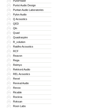
PurePower
244
Purist Audio Design
245
Puritan Audio Laboratories
246
Pylon Audio
247
Q Acoustics
248
QED
249
Qln
250
Quad
251
Quadraspire
252
R_volution
253
Raidho Acoustics
254
RCF
255
Reavon
256
Rega
257
Reimyo
258
Rekkord Audio
259
REL Acoustics
260
Revel
261
Revival Audio
262
Revox
263
Ricable
264
Rockna
265
Roksan
266
Roon Labs
267