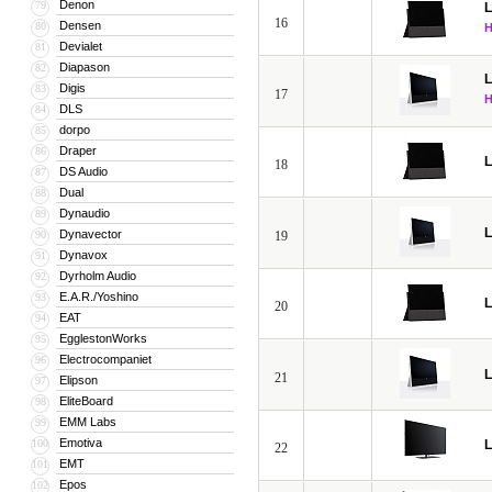
Denon
79
16
Densen
80
Devialet
81
Diapason
82
Digis
83
17
DLS
84
dorpo
85
Draper
86
18
DS Audio
87
Dual
88
Dynaudio
89
Dynavector
90
19
Dynavox
91
Dyrholm Audio
92
E.A.R./Yoshino
93
20
EAT
94
EgglestonWorks
95
Electrocompaniet
96
21
Elipson
97
EliteBoard
98
EMM Labs
99
Emotiva
100
22
EMT
101
Epos
102