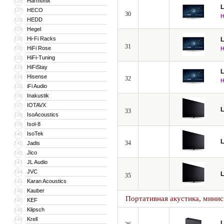
Harmonix
126
HECO
127
30
HEDD
128
Hegel
129
Hi-Fi Racks
130
31
HiFi Rose
131
HiFi-Tuning
132
HiFiStay
133
Hisense
134
32
iFi Audio
135
Inakustik
136
IOTAVX
137
33
IsoAcoustics
138
Isol-8
139
IsoTek
140
34
Jadis
141
Jico
142
JL Audio
143
JVC
144
35
Karan Acoustics
145
Kauber
146
Портативная акустика, мини
KEF
147
Klipsch
148
Krell
149