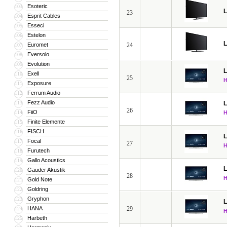
Esoteric
103
23
Esprit Cables
104
Esseci
105
Estelon
106
Euromet
24
107
Eversolo
108
Evolution
109
Exell
110
25
Exposure
111
Ferrum Audio
112
Fezz Audio
113
26
FiiO
114
Finite Elemente
115
FISCH
116
Focal
117
27
Furutech
118
Gallo Acoustics
119
Gauder Akustik
120
28
Gold Note
121
Goldring
122
Gryphon
123
HANA
29
124
Harbeth
125