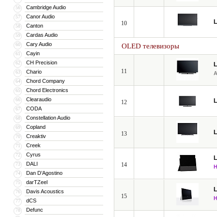
Cambridge Audio
56
Canor Audio
57
10
Canton
58
Cardas Audio
59
Cary Audio
60
OLED телевизоры
Cayin
61
CH Precision
62
11
Chario
63
Chord Company
64
Chord Electronics
65
Clearaudio
66
12
CODA
67
Constellation Audio
68
Copland
69
13
Creaktiv
70
Creek
71
Cyrus
72
DALI
73
14
Dan D’Agostino
74
darTZeel
75
Davis Acoustics
76
15
dCS
77
Defunc
78