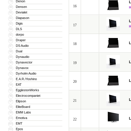
Denon
79
16
Densen
80
Devialet
81
Diapason
82
Digis
83
17
DLS
84
dorpo
85
Draper
86
18
DS Audio
87
Dual
88
Dynaudio
89
Dynavector
90
19
Dynavox
91
Dyrholm Audio
92
E.A.R./Yoshino
93
20
EAT
94
EgglestonWorks
95
Electrocompaniet
96
21
Elipson
97
EliteBoard
98
EMM Labs
99
Emotiva
100
22
EMT
101
Epos
102