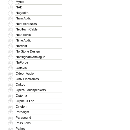
Mytek
197
NAD
198
Nagaoka
199
Naim Audio
200
Neat Acoustics
201
NeoTech Cable
202
Next Audio
203
Nime Audio
204
Nordost
205
NorStone Design
206
Nottingham Analogue
207
NuForce
208
Octavio
209
Odeon Audio
210
Onix Electronics
211
Onkyo
212
Opera Loudspeakers
213
Optoma
214
Orpheus Lab
215
Ortofon
216
Paradigm
217
Parasound
218
Pass Labs
219
Pathos
220