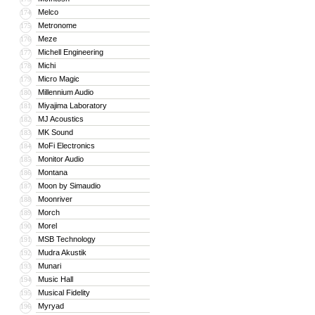
Melco
174
Metronome
175
Meze
176
Michell Engineering
177
Michi
178
Micro Magic
179
Millennium Audio
180
Miyajima Laboratory
181
MJ Acoustics
182
MK Sound
183
MoFi Electronics
184
Monitor Audio
185
Montana
186
Moon by Simaudio
187
Moonriver
188
Morch
189
Morel
190
MSB Technology
191
Mudra Akustik
192
Munari
193
Music Hall
194
Musical Fidelity
195
Myryad
196