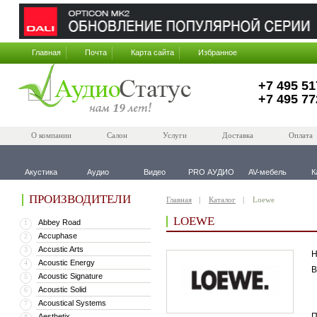
Главная
Почта
Карта сайта
Избранное
+7 495 51
+7 495 77
О компании
Салон
Услуги
Доставка
Оплата
Акустика
Аудио
Видео
PRO АУДИО
AV-мебель
К
ПРОИЗВОДИТЕЛИ
Главная
Каталог
Loewe
LOEWE
Abbey Road
1
Accuphase
2
Accustic Arts
3
Н
Acoustic Energy
4
В
Acoustic Signature
5
Acoustic Solid
6
Acoustical Systems
7
П
Aesthetix
8