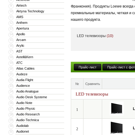
Airtech
9
Франкония). Продукты Loewe всегда
Aktyna Technology
10
премиальные материалы, четкая и с
AMS
11
нашего продукта.
Anthem
12
Apertura
13
Apollo
14
LED телевизоры
(10)
Успех Loewe — это комбинация высок
Arcam
15
Arylic
16
которые сохраняют свое качество от
AST
17
Loewe. Сделано в Германии.
Astell&Kern
18
ATC
19
Прайс-лист
Прайс-лист с фот
Atlas Cables
20
Всю свою более чем 90-летнюю исто
Audeze
21
расположены в городе Кронах Верхн
Audia Flight
22
№
Сравнить
Audience
специализированном предприятии в 
23
Audio Analogue
24
Германии».
LED телевизоры
Audio Desk Systeme
25
Audio Note
26
Audio Physic
27
1
Loewe находит партнеров, обеспечи
Audio Research
28
процесс производства, проверяя кач
Audio-Technica
29
Audiolab
30
2
Audionet
31