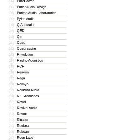
PurePower
244
Purist Audio Design
245
Puritan Audio Laboratories
246
Pylon Audio
247
Q Acoustics
248
QED
249
Qln
250
Quad
251
Quadraspire
252
R_volution
253
Raidho Acoustics
254
RCF
255
Reavon
256
Rega
257
Reimyo
258
Rekkord Audio
259
REL Acoustics
260
Revel
261
Revival Audio
262
Revox
263
Ricable
264
Rockna
265
Roksan
266
Roon Labs
267