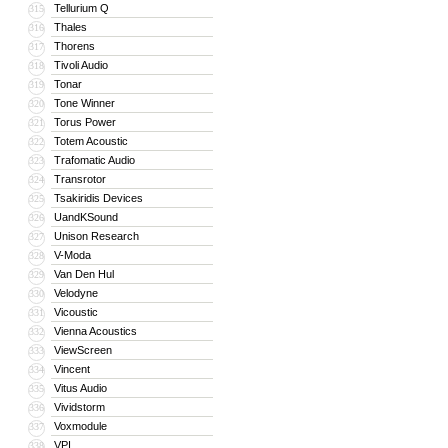
Tellurium Q
315
Thales
316
Thorens
317
Tivoli Audio
318
Tonar
319
Tone Winner
320
Torus Power
321
Totem Acoustic
322
Trafomatic Audio
323
Transrotor
324
Tsakiridis Devices
325
UandKSound
326
Unison Research
327
V-Moda
328
Van Den Hul
329
Velodyne
330
Vicoustic
331
Vienna Acoustics
332
ViewScreen
333
Vincent
334
Vitus Audio
335
Vividstorm
336
Voxmodule
337
VPI
338