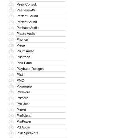
Peak Consult
221
Peerless-AV
222
Perfect Sound
223
PerfectSound
224
Perlisten Audio
225
Phaze Audio
226
Phonon
227
Piega
228
Pilium Audio
229
Pillartech
230
Pink Faun
231
Playback Designs
232
Plixir
233
PMC
234
Powergrip
235
Premiera
236
Primare
237
Pro-Ject
238
ProAc
239
Proficient
240
ProPower
241
PS Audio
242
PSB Speakers
243