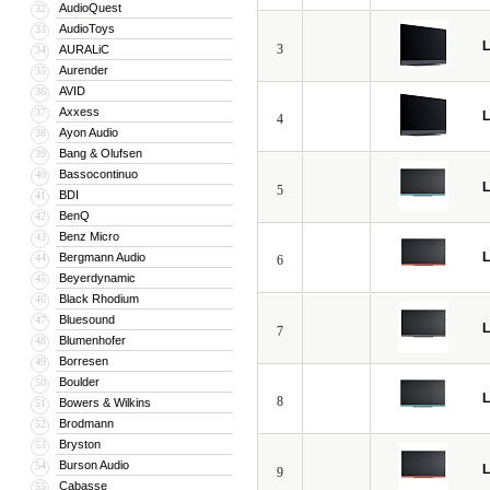
AudioQuest
32
AudioToys
33
3
AURALiC
34
Aurender
35
AVID
36
Axxess
37
4
Ayon Audio
38
Bang & Olufsen
39
Bassocontinuo
40
5
BDI
41
BenQ
42
Benz Micro
43
Bergmann Audio
44
6
Beyerdynamic
45
Black Rhodium
46
Bluesound
47
7
Blumenhofer
48
Borresen
49
Boulder
50
8
Bowers & Wilkins
51
Brodmann
52
Bryston
53
Burson Audio
54
9
Cabasse
55