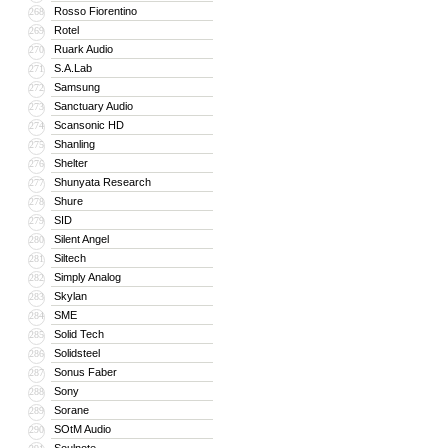
Rosso Fiorentino
268
Rotel
269
Ruark Audio
270
S.A.Lab
271
Samsung
272
Sanctuary Audio
273
Scansonic HD
274
Shanling
275
Shelter
276
Shunyata Research
277
Shure
278
SID
279
Silent Angel
280
Siltech
281
Simply Analog
282
Skylan
283
SME
284
Solid Tech
285
Solidsteel
286
Sonus Faber
287
Sony
288
Sorane
289
SOtM Audio
290