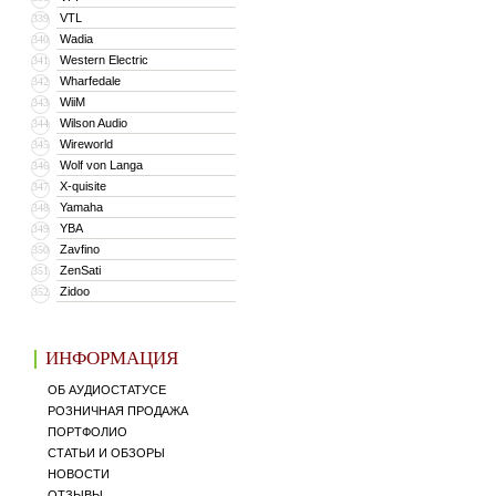
VTL
339
Wadia
340
Western Electric
341
Wharfedale
342
WiiM
343
Wilson Audio
344
Wireworld
345
Wolf von Langa
346
X-quisite
347
Yamaha
348
YBA
349
Zavfino
350
ZenSati
351
Zidoo
352
ИНФОРМАЦИЯ
ОБ АУДИОСТАТУСЕ
РОЗНИЧНАЯ ПРОДАЖА
ПОРТФОЛИО
СТАТЬИ И ОБЗОРЫ
НОВОСТИ
ОТЗЫВЫ