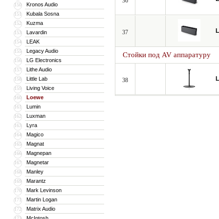
36
Kronos Audio
150
Kubala Sosna
151
Kuzma
152
37
Lavardin
153
LEAK
154
Legacy Audio
155
Стойки под AV аппаратуру
LG Electronics
156
Lithe Audio
157
Little Lab
158
38
Living Voice
159
Loewe
160
Lumin
161
Luxman
162
Lyra
163
Magico
164
Magnat
165
Magnepan
166
Magnetar
167
Manley
168
Marantz
169
Mark Levinson
170
Martin Logan
171
Matrix Audio
172
McIntosh
173