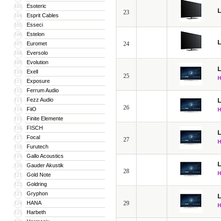
Esoteric
103
23
Esprit Cables
104
Esseci
105
Estelon
106
Euromet
24
107
Eversolo
108
Evolution
109
Exell
110
25
Exposure
111
Ferrum Audio
112
Fezz Audio
113
26
FiiO
114
Finite Elemente
115
FISCH
116
Focal
117
27
Furutech
118
Gallo Acoustics
119
Gauder Akustik
120
28
Gold Note
121
Goldring
122
Gryphon
123
HANA
29
124
Harbeth
125