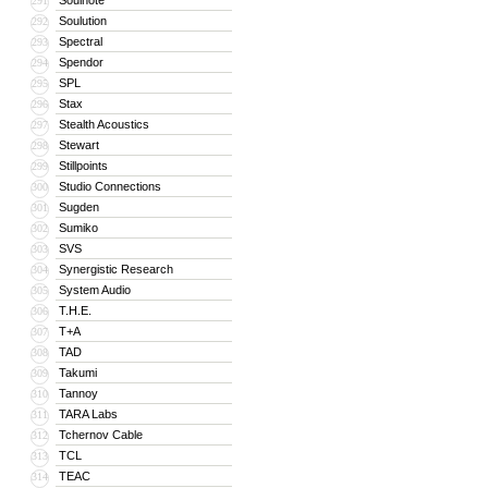
Soulnote
291
Soulution
292
Spectral
293
Spendor
294
SPL
295
Stax
296
Stealth Acoustics
297
Stewart
298
Stillpoints
299
Studio Connections
300
Sugden
301
Sumiko
302
SVS
303
Synergistic Research
304
System Audio
305
T.H.E.
306
T+A
307
TAD
308
Takumi
309
Tannoy
310
TARA Labs
311
Tchernov Cable
312
TCL
313
TEAC
314