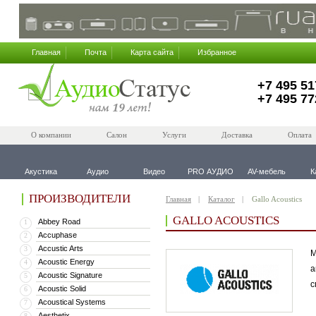
Главная
Почта
Карта сайта
Избранное
+7 495 51
+7 495 77
О компании
Салон
Услуги
Доставка
Оплата
Акустика
Аудио
Видео
PRO АУДИО
AV-мебель
К
ПРОИЗВОДИТЕЛИ
Главная
Каталог
Gallo Acoustics
GALLO ACOUSTICS
Abbey Road
1
Accuphase
2
Accustic Arts
3
М
Acoustic Energy
4
а
Acoustic Signature
5
с
Acoustic Solid
6
Acoustical Systems
7
Aesthetix
8