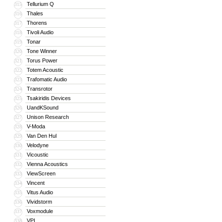
Tellurium Q
315
Thales
316
Thorens
317
Tivoli Audio
318
Tonar
319
Tone Winner
320
Torus Power
321
Totem Acoustic
322
Trafomatic Audio
323
Transrotor
324
Tsakiridis Devices
325
UandKSound
326
Unison Research
327
V-Moda
328
Van Den Hul
329
Velodyne
330
Vicoustic
331
Vienna Acoustics
332
ViewScreen
333
Vincent
334
Vitus Audio
335
Vividstorm
336
Voxmodule
337
VPI
338