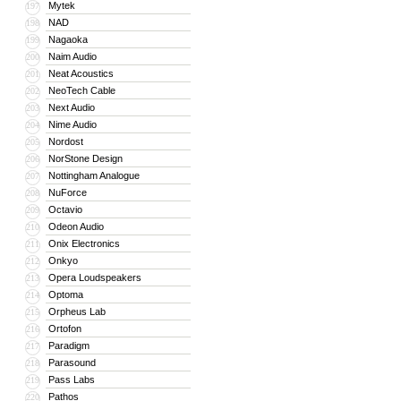
Mytek
197
NAD
198
Nagaoka
199
Naim Audio
200
Neat Acoustics
201
NeoTech Cable
202
Next Audio
203
Nime Audio
204
Nordost
205
NorStone Design
206
Nottingham Analogue
207
NuForce
208
Octavio
209
Odeon Audio
210
Onix Electronics
211
Onkyo
212
Opera Loudspeakers
213
Optoma
214
Orpheus Lab
215
Ortofon
216
Paradigm
217
Parasound
218
Pass Labs
219
Pathos
220