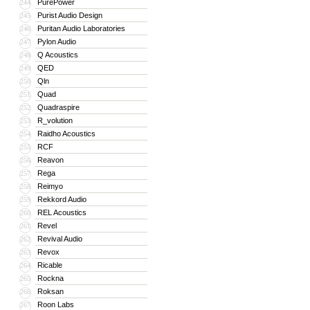
PurePower
244
Purist Audio Design
245
Puritan Audio Laboratories
246
Pylon Audio
247
Q Acoustics
248
QED
249
Qln
250
Quad
251
Quadraspire
252
R_volution
253
Raidho Acoustics
254
RCF
255
Reavon
256
Rega
257
Reimyo
258
Rekkord Audio
259
REL Acoustics
260
Revel
261
Revival Audio
262
Revox
263
Ricable
264
Rockna
265
Roksan
266
Roon Labs
267