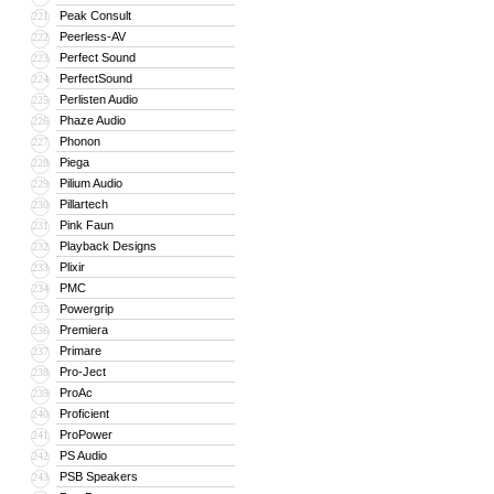
Peak Consult
221
Peerless-AV
222
Perfect Sound
223
PerfectSound
224
Perlisten Audio
225
Phaze Audio
226
Phonon
227
Piega
228
Pilium Audio
229
Pillartech
230
Pink Faun
231
Playback Designs
232
Plixir
233
PMC
234
Powergrip
235
Premiera
236
Primare
237
Pro-Ject
238
ProAc
239
Proficient
240
ProPower
241
PS Audio
242
PSB Speakers
243