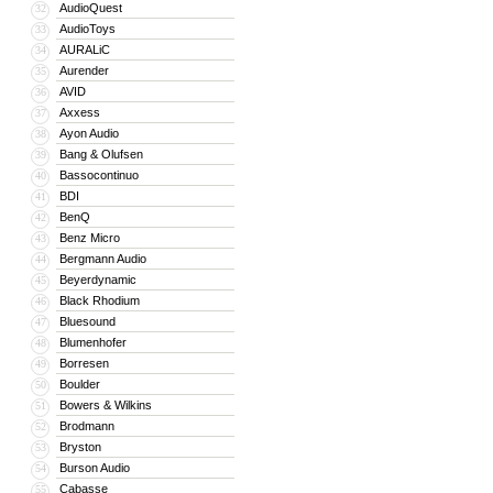
AudioQuest
32
большей части следующего десятилет
AudioToys
33
производстве динамиков на постоянн
AURALiC
34
Aurender
35
AVID
36
Первые плоды нового предприятия п
Axxess
37
Ayon Audio
38
деревянного корпуса и которые веси
Bang & Olufsen
39
непрактичным. Однако это был необ
Bassocontinuo
40
продуктам, которые подняли успех к
BDI
41
искать эти новаторские колонки. В 
BenQ
42
и S2-технологии компании, которые 
Benz Micro
43
успешных 4-дюймовых Micro-динамик
Bergmann Audio
44
Beyerdynamic
наградами серии Reference 3 и этало
45
Black Rhodium
46
компактном форм-факторе.
Bluesound
47
Blumenhofer
48
Borresen
49
Сферический дизайн: с момента осно
Boulder
50
наша первая акустическая система,
Bowers & Wilkins
51
сферы помещали в электролитическу
Brodmann
52
Bryston
53
придает нашим корпусам механически
Burson Audio
54
и конструкции из анодированного ал
Cabasse
55