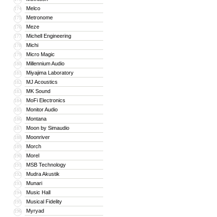
Melco
174
Metronome
175
Meze
176
Michell Engineering
177
Michi
178
Micro Magic
179
Millennium Audio
180
Miyajima Laboratory
181
MJ Acoustics
182
MK Sound
183
MoFi Electronics
184
Monitor Audio
185
Montana
186
Moon by Simaudio
187
Moonriver
188
Morch
189
Morel
190
MSB Technology
191
Mudra Akustik
192
Munari
193
Music Hall
194
Musical Fidelity
195
Myryad
196