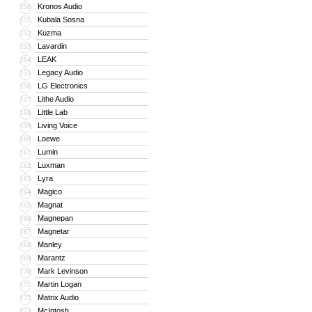
Kronos Audio
150
Kubala Sosna
151
Kuzma
152
Lavardin
153
LEAK
154
Legacy Audio
155
LG Electronics
156
Lithe Audio
157
Little Lab
158
Living Voice
159
Loewe
160
Lumin
161
Luxman
162
Lyra
163
Magico
164
Magnat
165
Magnepan
166
Magnetar
167
Manley
168
Marantz
169
Mark Levinson
170
Martin Logan
171
Matrix Audio
172
McIntosh
173