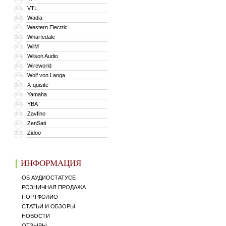
VTL
339
Wadia
340
Western Electric
341
Wharfedale
342
WiiM
343
Wilson Audio
344
Wireworld
345
Wolf von Langa
346
X-quisite
347
Yamaha
348
YBA
349
Zavfino
350
ZenSati
351
Zidoo
352
ИНФОРМАЦИЯ
ОБ АУДИОСТАТУСЕ
РОЗНИЧНАЯ ПРОДАЖА
ПОРТФОЛИО
СТАТЬИ И ОБЗОРЫ
НОВОСТИ
ОТЗЫВЫ