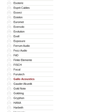
Esoteric
103
Esprit Cables
104
Esseci
105
Estelon
106
Euromet
107
Eversolo
108
Evolution
109
Exell
110
Exposure
111
Ferrum Audio
112
Fezz Audio
113
FiiO
114
Finite Elemente
115
FISCH
116
Focal
117
Furutech
118
Gallo Acoustics
119
Gauder Akustik
120
Gold Note
121
Goldring
122
Gryphon
123
HANA
124
Harbeth
125