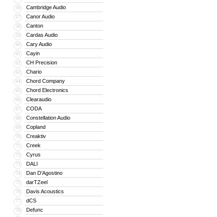
Точно так же свойства термообработ
Cambridge Audio
56
характеристики корпуса.
Canor Audio
57
Canton
58
Cardas Audio
59
Cary Audio
60
Технология S2: применяемая во все
Cayin
61
октавы ниже, чем это было бы возмо
CH Precision
62
драйверы динамика воспринимают раз
Chario
63
означает, что наши динамики работаю
Chord Company
64
Chord Electronics
65
Clearaudio
66
CODA
CDT: Наша запатентованная техноло
67
Constellation Audio
68
пластика в аэрокосмической отрасли
Copland
69
серебром высококачественные бески
Creaktiv
70
полипропиленового сердечника. Это 
Creek
71
звуковые катушки или магниты, вмес
Cyrus
72
драйвера обеспечивает необходимы
DALI
73
Dan D’Agostino
74
darTZeel
75
Davis Acoustics
76
dCS
77
Defunc
78