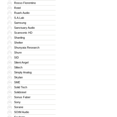
Rosso Fiorentino
268
Rotel
269
Ruark Audio
270
S.A.Lab
271
Samsung
272
Sanctuary Audio
273
Scansonic HD
274
Shanling
275
Shelter
276
Shunyata Research
277
Shure
278
SID
279
Silent Angel
280
Siltech
281
Simply Analog
282
Skylan
283
SME
284
Solid Tech
285
Solidsteel
286
Sonus Faber
287
Sony
288
Sorane
289
SOtM Audio
290