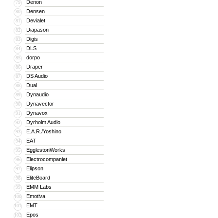
Denon
79
Densen
80
Devialet
81
Diapason
82
Digis
83
DLS
84
dorpo
85
Draper
86
DS Audio
87
Dual
88
Dynaudio
89
Dynavector
90
Dynavox
91
Dyrholm Audio
92
E.A.R./Yoshino
93
EAT
94
EgglestonWorks
95
Electrocompaniet
96
Elipson
97
EliteBoard
98
EMM Labs
99
Emotiva
100
EMT
101
Epos
102