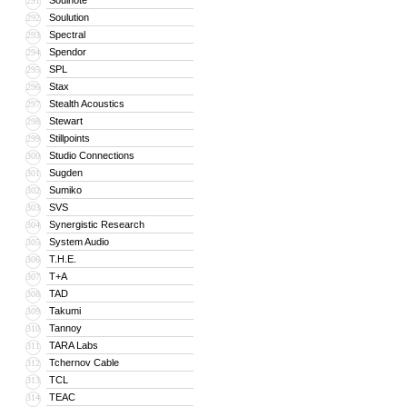
Soulnote
291
Soulution
292
Spectral
293
Spendor
294
SPL
295
Stax
296
Stealth Acoustics
297
Stewart
298
Stillpoints
299
Studio Connections
300
Sugden
301
Sumiko
302
SVS
303
Synergistic Research
304
System Audio
305
T.H.E.
306
T+A
307
TAD
308
Takumi
309
Tannoy
310
TARA Labs
311
Tchernov Cable
312
TCL
313
TEAC
314