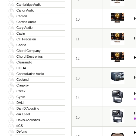
9
Cambridge Audio
56
Canor Audio
57
Canton
58
H
10
Cardas Audio
59
Cary Audio
60
Cayin
61
H
11
CH Precision
62
Chario
63
Chord Company
64
Chord Electronics
65
H
12
Clearaudio
66
CODA
67
Constellation Audio
68
H
13
Copland
69
Creaktiv
70
Creek
71
H
Cyrus
72
14
DALI
73
Dan D’Agostino
74
H
darTZeel
75
15
Davis Acoustics
76
dCS
77
Defunc
78
H