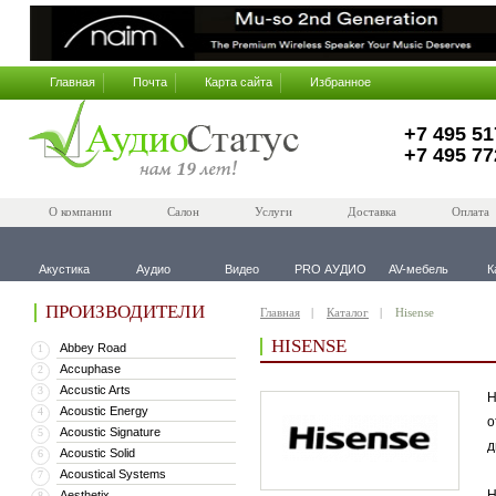
Главная
Почта
Карта сайта
Избранное
+7 495 51
+7 495 77
О компании
Салон
Услуги
Доставка
Оплата
Акустика
Аудио
Видео
PRO АУДИО
AV-мебель
К
ПРОИЗВОДИТЕЛИ
Главная
Каталог
Hisense
HISENSE
Abbey Road
1
Accuphase
2
Accustic Arts
3
H
Acoustic Energy
4
о
Acoustic Signature
5
д
Acoustic Solid
6
Acoustical Systems
7
Н
Aesthetix
8