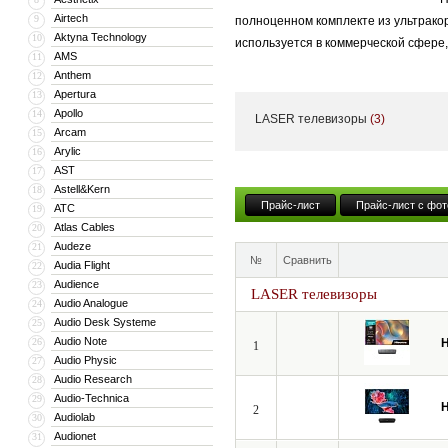
Airtech
9
полноценном комплекте из ультрако
Aktyna Technology
10
используется в коммерческой сфере,
AMS
11
Anthem
12
Минимальное расстояние между прое
Apertura
13
даже в не полностью затемненных п
Apollo
14
LASER телевизоры
(3)
источникам контента: к примеру, те
Arcam
15
Arylic
16
AST
17
Прямо сейчас компания HiSense пред
Astell&Kern
18
оснащены парой встроенных динамико
Прайс-лист
Прайс-лист с фот
ATC
19
обеспечивает более глубокое и атмо
Atlas Cables
20
минимальное время отклика с «игро
Audeze
21
№
Сравнить
Audia Flight
22
Audience
На случай, если базовый функционал
23
LASER телевизоры
Audio Analogue
24
портов разного типа для подключени
Audio Desk Systeme
25
стоят внимания!
Audio Note
26
H
1
Audio Physic
27
Компания HiSense была основана Ки
Audio Research
28
электроприборы, системы кондицион
Audio-Technica
29
H
2
производственных площадок, 12 науч
Audiolab
30
Audionet
31