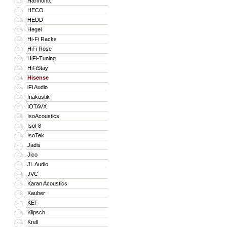
Harmonix
126
HECO
127
HEDD
128
Hegel
129
Hi-Fi Racks
130
HiFi Rose
131
HiFi-Tuning
132
HiFiStay
133
Hisense
134
iFi Audio
135
Inakustik
136
IOTAVX
137
IsoAcoustics
138
Isol-8
139
IsoTek
140
Jadis
141
Jico
142
JL Audio
143
JVC
144
Karan Acoustics
145
Kauber
146
KEF
147
Klipsch
148
Krell
149