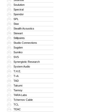
Soulnote
291
Soulution
292
Spectral
293
Spendor
294
SPL
295
Stax
296
Stealth Acoustics
297
Stewart
298
Stillpoints
299
Studio Connections
300
Sugden
301
Sumiko
302
SVS
303
Synergistic Research
304
System Audio
305
T.H.E.
306
T+A
307
TAD
308
Takumi
309
Tannoy
310
TARA Labs
311
Tchernov Cable
312
TCL
313
TEAC
314