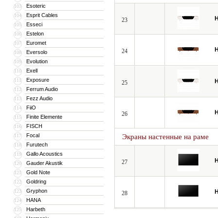
Esoteric
103
Esprit Cables
104
H
23
Esseci
105
Estelon
106
Euromet
107
H
24
Eversolo
108
Evolution
109
Exell
110
Exposure
111
H
25
Ferrum Audio
112
Fezz Audio
113
FiiO
114
H
26
Finite Elemente
115
FISCH
116
Focal
117
Экраны настенные на раме
Furutech
118
Gallo Acoustics
119
H
27
Gauder Akustik
120
Gold Note
121
Goldring
122
Gryphon
123
H
28
HANA
124
Harbeth
125