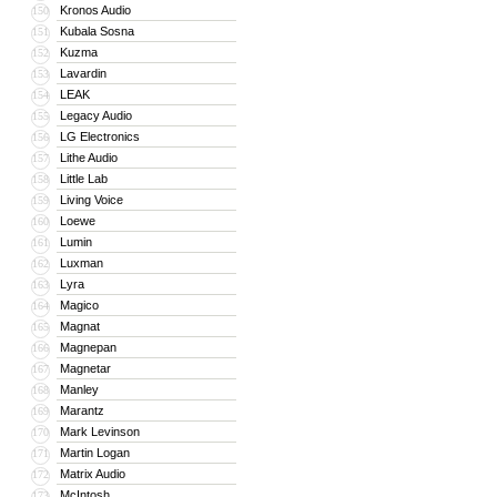
Kronos Audio
150
Kubala Sosna
151
Kuzma
152
Lavardin
153
LEAK
154
Legacy Audio
155
LG Electronics
156
Lithe Audio
157
Little Lab
158
Living Voice
159
Loewe
160
Lumin
161
Luxman
162
Lyra
163
Magico
164
Magnat
165
Magnepan
166
Magnetar
167
Manley
168
Marantz
169
Mark Levinson
170
Martin Logan
171
Matrix Audio
172
McIntosh
173