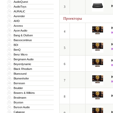
AudioQuest
32
H
AudioToys
3
33
AURALiC
34
Aurender
35
Проекторы
AVID
36
Axxess
37
H
Ayon Audio
38
4
Bang & Olufsen
39
Bassocontinuo
40
H
BDI
41
5
BenQ
42
Benz Micro
43
Bergmann Audio
44
H
6
Beyerdynamic
45
Black Rhodium
46
Bluesound
47
H
Blumenhofer
48
7
Borresen
49
Boulder
50
Bowers & Wilkins
51
H
8
Brodmann
52
Bryston
53
Burson Audio
54
Cabasse
H
55