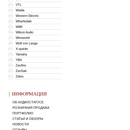
VTL
339
Wadia
340
Western Electric
341
Wharfedale
342
WiiM
343
Wilson Audio
344
Wireworld
345
Wolf von Langa
346
X-quisite
347
Yamaha
348
YBA
349
Zavfino
350
ZenSati
351
Zidoo
352
ИНФОРМАЦИЯ
ОБ АУДИОСТАТУСЕ
РОЗНИЧНАЯ ПРОДАЖА
ПОРТФОЛИО
СТАТЬИ И ОБЗОРЫ
НОВОСТИ
ОТЗЫВЫ