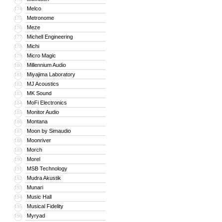
Melco
174
Metronome
175
Meze
176
Michell Engineering
177
Michi
178
Micro Magic
179
Millennium Audio
180
Miyajima Laboratory
181
MJ Acoustics
182
MK Sound
183
MoFi Electronics
184
Monitor Audio
185
Montana
186
Moon by Simaudio
187
Moonriver
188
Morch
189
Morel
190
MSB Technology
191
Mudra Akustik
192
Munari
193
Music Hall
194
Musical Fidelity
195
Myryad
196