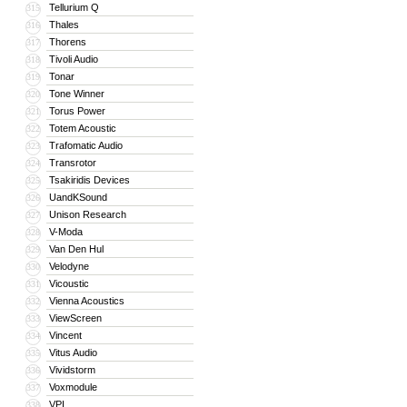
Tellurium Q
315
Thales
316
Thorens
317
Tivoli Audio
318
Tonar
319
Tone Winner
320
Torus Power
321
Totem Acoustic
322
Trafomatic Audio
323
Transrotor
324
Tsakiridis Devices
325
UandKSound
326
Unison Research
327
V-Moda
328
Van Den Hul
329
Velodyne
330
Vicoustic
331
Vienna Acoustics
332
ViewScreen
333
Vincent
334
Vitus Audio
335
Vividstorm
336
Voxmodule
337
VPI
338