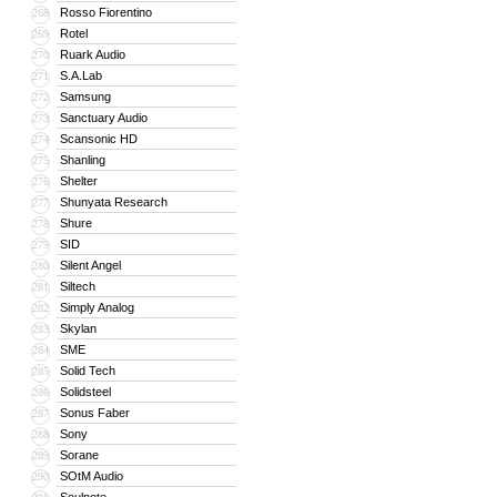
Rosso Fiorentino
268
Rotel
269
Ruark Audio
270
S.A.Lab
271
Samsung
272
Sanctuary Audio
273
Scansonic HD
274
Shanling
275
Shelter
276
Shunyata Research
277
Shure
278
SID
279
Silent Angel
280
Siltech
281
Simply Analog
282
Skylan
283
SME
284
Solid Tech
285
Solidsteel
286
Sonus Faber
287
Sony
288
Sorane
289
SOtM Audio
290