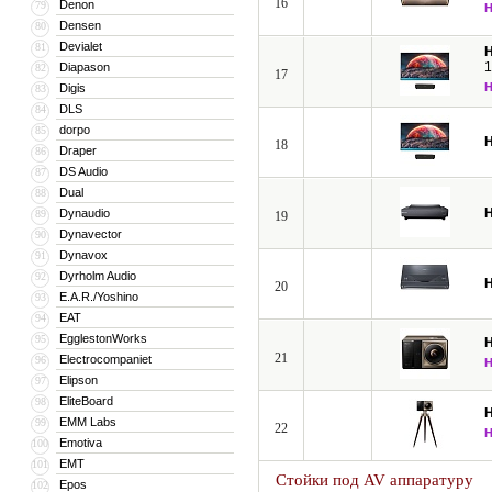
16
Denon
79
Densen
80
Devialet
81
H
1
Diapason
82
17
Digis
83
DLS
84
dorpo
85
H
18
Draper
86
DS Audio
87
Dual
88
H
Dynaudio
89
19
Dynavector
90
Dynavox
91
Dyrholm Audio
92
H
20
E.A.R./Yoshino
93
EAT
94
EgglestonWorks
95
H
21
Electrocompaniet
96
Elipson
97
EliteBoard
98
H
EMM Labs
99
22
Emotiva
100
EMT
101
Стойки под AV аппаратуру
Epos
102