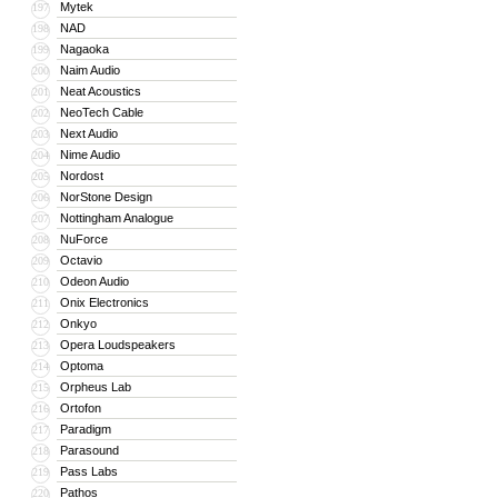
Mytek
197
NAD
198
Nagaoka
199
Naim Audio
200
Neat Acoustics
201
NeoTech Cable
202
Next Audio
203
Nime Audio
204
Nordost
205
NorStone Design
206
Nottingham Analogue
207
NuForce
208
Octavio
209
Odeon Audio
210
Onix Electronics
211
Onkyo
212
Opera Loudspeakers
213
Optoma
214
Orpheus Lab
215
Ortofon
216
Paradigm
217
Parasound
218
Pass Labs
219
Pathos
220