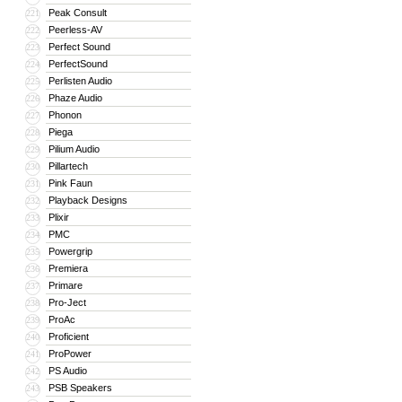
Peak Consult
221
Peerless-AV
222
Perfect Sound
223
PerfectSound
224
Perlisten Audio
225
Phaze Audio
226
Phonon
227
Piega
228
Pilium Audio
229
Pillartech
230
Pink Faun
231
Playback Designs
232
Plixir
233
PMC
234
Powergrip
235
Premiera
236
Primare
237
Pro-Ject
238
ProAc
239
Proficient
240
ProPower
241
PS Audio
242
PSB Speakers
243