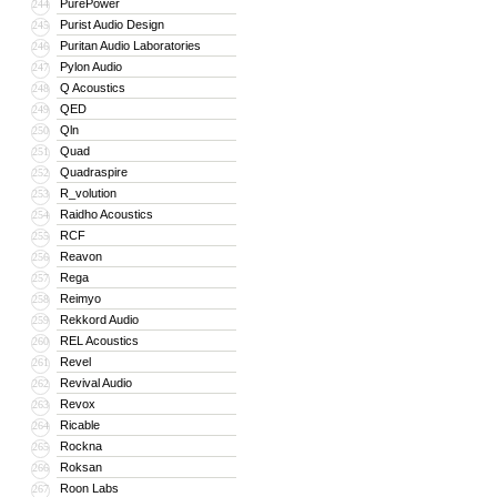
PurePower
244
Purist Audio Design
245
Puritan Audio Laboratories
246
Pylon Audio
247
Q Acoustics
248
QED
249
Qln
250
Quad
251
Quadraspire
252
R_volution
253
Raidho Acoustics
254
RCF
255
Reavon
256
Rega
257
Reimyo
258
Rekkord Audio
259
REL Acoustics
260
Revel
261
Revival Audio
262
Revox
263
Ricable
264
Rockna
265
Roksan
266
Roon Labs
267