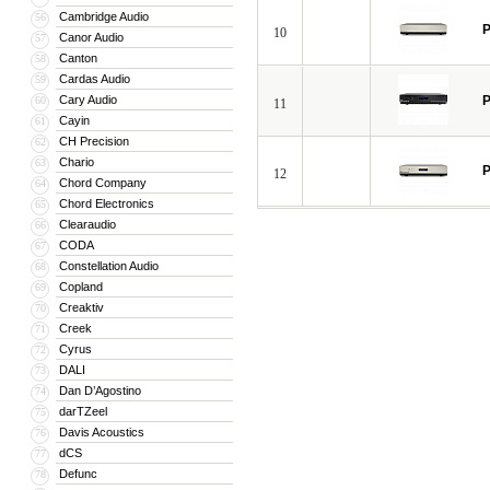
Cambridge Audio
56
P
10
Canor Audio
57
Canton
58
Cardas Audio
59
Cary Audio
P
60
11
Cayin
61
CH Precision
62
Chario
63
P
12
Chord Company
64
Chord Electronics
65
Clearaudio
66
CODA
67
Constellation Audio
68
Copland
69
Creaktiv
70
Creek
71
Cyrus
72
DALI
73
Dan D’Agostino
74
darTZeel
75
Davis Acoustics
76
dCS
77
Defunc
78