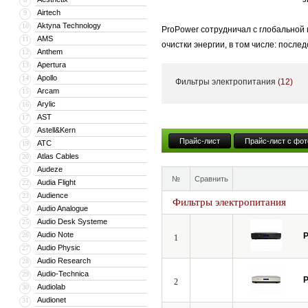
Airtech
9
Aktyna Technology
10
ProPower сотрудничал с глобальной 
AMS
11
очистки энергии, в том числе: пос
Anthem
12
трансформатор; а также ряд запатен
Apertura
13
ведущим брендом среди производит
Apollo
14
Фильтры электропитания
(12)
Arcam
15
Arylic
16
ProPower олицетворяет инновации, 
AST
17
объединяют команду, стоящую за Pr
Astell&Kern
18
клиентов.
Прайс-лист
Прайс-лист с фот
ATC
19
Atlas Cables
20
Профессиональная перспектива. Ст
Audeze
21
№
Сравнить
Audia Flight
22
Audience
23
Фильтры электропитания
Audio Analogue
24
Audio Desk Systeme
25
Audio Note
26
P
1
Audio Physic
27
Audio Research
28
Audio-Technica
29
P
2
Audiolab
30
Audionet
31