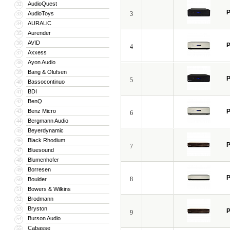
AudioQuest
32
P
AudioToys
3
33
AURALiC
34
Aurender
35
AVID
36
P
4
Axxess
37
Ayon Audio
38
Bang & Olufsen
39
P
5
Bassocontinuo
40
BDI
41
BenQ
42
Benz Micro
P
43
6
Bergmann Audio
44
Beyerdynamic
45
Black Rhodium
46
P
7
Bluesound
47
Blumenhofer
48
Borresen
49
P
8
Boulder
50
Bowers & Wilkins
51
Brodmann
52
Bryston
53
P
9
Burson Audio
54
Cabasse
55