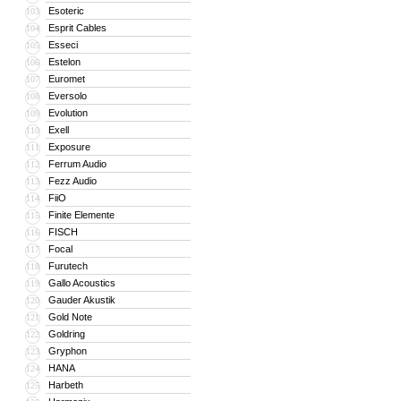
Esoteric
103
Esprit Cables
104
Esseci
105
Estelon
106
Euromet
107
Eversolo
108
Evolution
109
Exell
110
Exposure
111
Ferrum Audio
112
Fezz Audio
113
FiiO
114
Finite Elemente
115
FISCH
116
Focal
117
Furutech
118
Gallo Acoustics
119
Gauder Akustik
120
Gold Note
121
Goldring
122
Gryphon
123
HANA
124
Harbeth
125