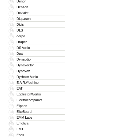
Denon
79
Densen
80
Devialet
81
Diapason
82
Digis
83
DLS
84
dorpo
85
Draper
86
DS Audio
87
Dual
88
Dynaudio
89
Dynavector
90
Dynavox
91
Dyrholm Audio
92
E.A.R./Yoshino
93
EAT
94
EgglestonWorks
95
Electrocompaniet
96
Elipson
97
EliteBoard
98
EMM Labs
99
Emotiva
100
EMT
101
Epos
102