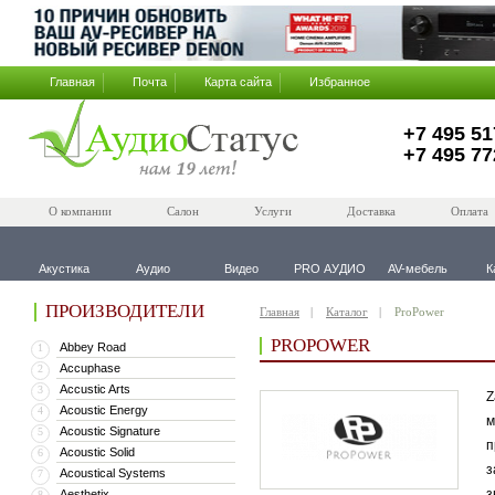
Главная
Почта
Карта сайта
Избранное
+7 495 51
+7 495 77
О компании
Салон
Услуги
Доставка
Оплата
Акустика
Аудио
Видео
PRO АУДИО
AV-мебель
К
ПРОИЗВОДИТЕЛИ
Главная
Каталог
ProPower
PROPOWER
Abbey Road
1
Accuphase
2
Accustic Arts
3
Z
Acoustic Energy
4
м
Acoustic Signature
5
п
Acoustic Solid
6
з
Acoustical Systems
7
з
Aesthetix
8