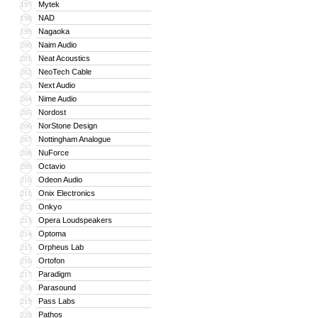
Mytek
197
NAD
198
Nagaoka
199
Naim Audio
200
Neat Acoustics
201
NeoTech Cable
202
Next Audio
203
Nime Audio
204
Nordost
205
NorStone Design
206
Nottingham Analogue
207
NuForce
208
Octavio
209
Odeon Audio
210
Onix Electronics
211
Onkyo
212
Opera Loudspeakers
213
Optoma
214
Orpheus Lab
215
Ortofon
216
Paradigm
217
Parasound
218
Pass Labs
219
Pathos
220