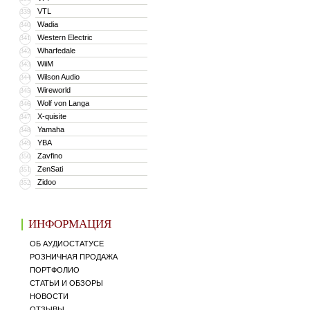
VTL
339
Wadia
340
Western Electric
341
Wharfedale
342
WiiM
343
Wilson Audio
344
Wireworld
345
Wolf von Langa
346
X-quisite
347
Yamaha
348
YBA
349
Zavfino
350
ZenSati
351
Zidoo
352
ИНФОРМАЦИЯ
ОБ АУДИОСТАТУСЕ
РОЗНИЧНАЯ ПРОДАЖА
ПОРТФОЛИО
СТАТЬИ И ОБЗОРЫ
НОВОСТИ
ОТЗЫВЫ