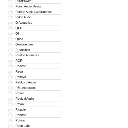
PurePower
244
Purist Audio Design
245
Puritan Audio Laboratories
246
Pylon Audio
247
Q Acoustics
248
QED
249
Qln
250
Quad
251
Quadraspire
252
R_volution
253
Raidho Acoustics
254
RCF
255
Reavon
256
Rega
257
Reimyo
258
Rekkord Audio
259
REL Acoustics
260
Revel
261
Revival Audio
262
Revox
263
Ricable
264
Rockna
265
Roksan
266
Roon Labs
267