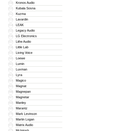
Kronos Audio
150
Kubala Sosna
151
Kuzma
152
Lavardin
153
LEAK
154
Legacy Audio
155
LG Electronics
156
Lithe Audio
157
Little Lab
158
Living Voice
159
Loewe
160
Lumin
161
Luxman
162
Lyra
163
Magico
164
Magnat
165
Magnepan
166
Magnetar
167
Manley
168
Marantz
169
Mark Levinson
170
Martin Logan
171
Matrix Audio
172
McIntosh
173