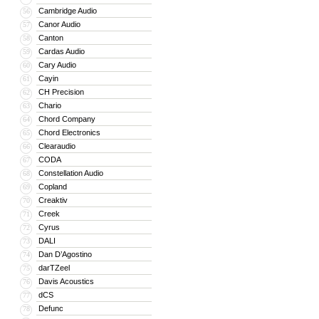
Cambridge Audio
56
Canor Audio
57
Canton
58
Cardas Audio
59
Cary Audio
60
Cayin
61
CH Precision
62
Chario
63
Chord Company
64
Chord Electronics
65
Clearaudio
66
CODA
67
Constellation Audio
68
Copland
69
Creaktiv
70
Creek
71
Cyrus
72
DALI
73
Dan D’Agostino
74
darTZeel
75
Davis Acoustics
76
dCS
77
Defunc
78