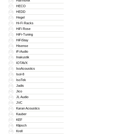
Harmonix
126
HECO
127
HEDD
128
Hegel
129
Hi-Fi Racks
130
HiFi Rose
131
HiFi-Tuning
132
HiFiStay
133
Hisense
134
iFi Audio
135
Inakustik
136
IOTAVX
137
IsoAcoustics
138
Isol-8
139
IsoTek
140
Jadis
141
Jico
142
JL Audio
143
JVC
144
Karan Acoustics
145
Kauber
146
KEF
147
Klipsch
148
Krell
149