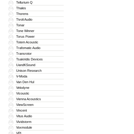
Tellurium Q
315
Thales
316
Thorens
317
Tivoli Audio
318
Tonar
319
Tone Winner
320
Torus Power
321
Totem Acoustic
322
Trafomatic Audio
323
Transrotor
324
Tsakiridis Devices
325
UandKSound
326
Unison Research
327
V-Moda
328
Van Den Hul
329
Velodyne
330
Vicoustic
331
Vienna Acoustics
332
ViewScreen
333
Vincent
334
Vitus Audio
335
Vividstorm
336
Voxmodule
337
VPI
338