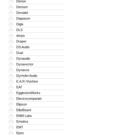
Denon
79
Densen
80
Devialet
81
Diapason
82
Digis
83
DLS
84
dorpo
85
Draper
86
DS Audio
87
Dual
88
Dynaudio
89
Dynavector
90
Dynavox
91
Dyrholm Audio
92
E.A.R./Yoshino
93
EAT
94
EgglestonWorks
95
Electrocompaniet
96
Elipson
97
EliteBoard
98
EMM Labs
99
Emotiva
100
EMT
101
Epos
102