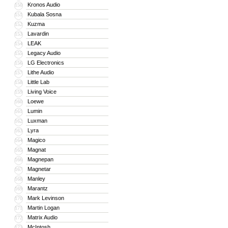
Kronos Audio
150
Kubala Sosna
151
Kuzma
152
Lavardin
153
LEAK
154
Legacy Audio
155
LG Electronics
156
Lithe Audio
157
Little Lab
158
Living Voice
159
Loewe
160
Lumin
161
Luxman
162
Lyra
163
Magico
164
Magnat
165
Magnepan
166
Magnetar
167
Manley
168
Marantz
169
Mark Levinson
170
Martin Logan
171
Matrix Audio
172
McIntosh
173