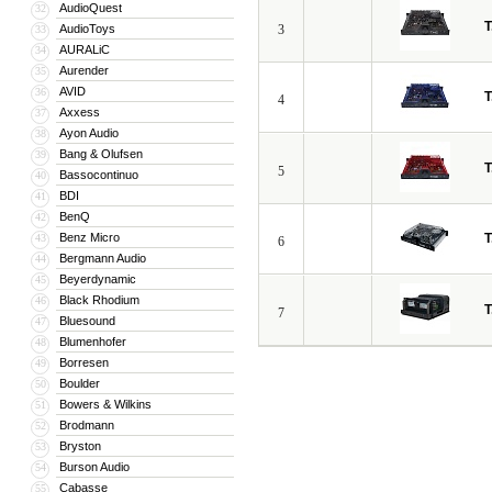
AudioQuest
32
T
AudioToys
3
33
AURALiC
34
Aurender
35
AVID
36
T
4
Axxess
37
Ayon Audio
38
Bang & Olufsen
39
T
5
Bassocontinuo
40
BDI
41
BenQ
42
Benz Micro
T
43
6
Bergmann Audio
44
Beyerdynamic
45
Black Rhodium
46
T
7
Bluesound
47
Blumenhofer
48
Borresen
49
Boulder
50
Bowers & Wilkins
51
Brodmann
52
Bryston
53
Burson Audio
54
Cabasse
55