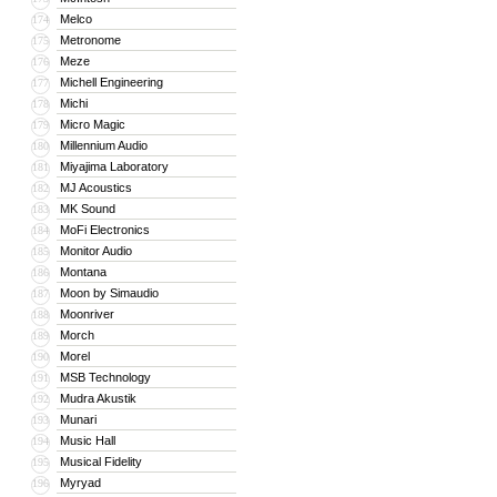
Melco
174
Metronome
175
Meze
176
Michell Engineering
177
Michi
178
Micro Magic
179
Millennium Audio
180
Miyajima Laboratory
181
MJ Acoustics
182
MK Sound
183
MoFi Electronics
184
Monitor Audio
185
Montana
186
Moon by Simaudio
187
Moonriver
188
Morch
189
Morel
190
MSB Technology
191
Mudra Akustik
192
Munari
193
Music Hall
194
Musical Fidelity
195
Myryad
196