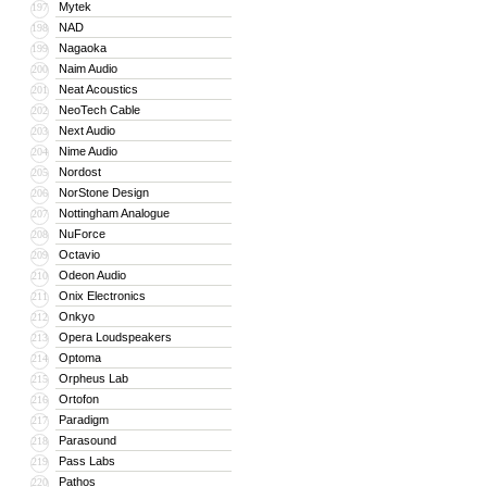
Mytek
197
NAD
198
Nagaoka
199
Naim Audio
200
Neat Acoustics
201
NeoTech Cable
202
Next Audio
203
Nime Audio
204
Nordost
205
NorStone Design
206
Nottingham Analogue
207
NuForce
208
Octavio
209
Odeon Audio
210
Onix Electronics
211
Onkyo
212
Opera Loudspeakers
213
Optoma
214
Orpheus Lab
215
Ortofon
216
Paradigm
217
Parasound
218
Pass Labs
219
Pathos
220