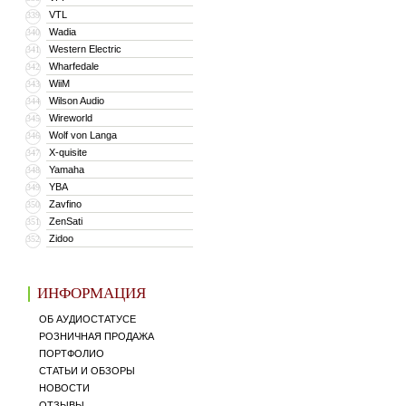
VTL
339
Wadia
340
Western Electric
341
Wharfedale
342
WiiM
343
Wilson Audio
344
Wireworld
345
Wolf von Langa
346
X-quisite
347
Yamaha
348
YBA
349
Zavfino
350
ZenSati
351
Zidoo
352
ИНФОРМАЦИЯ
ОБ АУДИОСТАТУСЕ
РОЗНИЧНАЯ ПРОДАЖА
ПОРТФОЛИО
СТАТЬИ И ОБЗОРЫ
НОВОСТИ
ОТЗЫВЫ