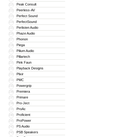
Peak Consult
221
Peerless-AV
222
Perfect Sound
223
PerfectSound
224
Perlisten Audio
225
Phaze Audio
226
Phonon
227
Piega
228
Pilium Audio
229
Pillartech
230
Pink Faun
231
Playback Designs
232
Plixir
233
PMC
234
Powergrip
235
Premiera
236
Primare
237
Pro-Ject
238
ProAc
239
Proficient
240
ProPower
241
PS Audio
242
PSB Speakers
243