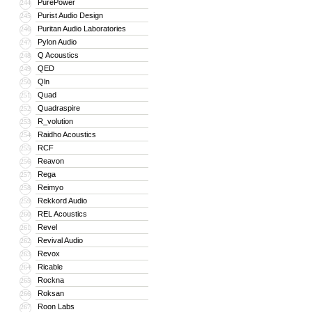
PurePower
244
Purist Audio Design
245
Puritan Audio Laboratories
246
Pylon Audio
247
Q Acoustics
248
QED
249
Qln
250
Quad
251
Quadraspire
252
R_volution
253
Raidho Acoustics
254
RCF
255
Reavon
256
Rega
257
Reimyo
258
Rekkord Audio
259
REL Acoustics
260
Revel
261
Revival Audio
262
Revox
263
Ricable
264
Rockna
265
Roksan
266
Roon Labs
267