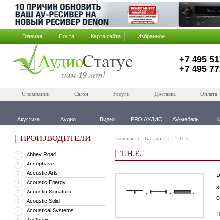
Главная
Почта
Карта сайта
Избранное
+7 495 51
+7 495 77
О компании
Салон
Услуги
Доставка
Оплата
Акустика
Аудио
Видео
PRO АУДИО
AV-мебель
К
ПРОИЗВОДИТЕЛИ
Главная
Каталог
T.H.E.
T.H.E.
Abbey Road
1
Accuphase
2
Accustic Arts
3
Р
Acoustic Energy
4
з
Acoustic Signature
5
с
Acoustic Solid
6
Acoustical Systems
7
Н
Aesthetix
8