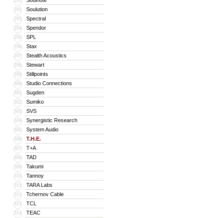
Soulnote
291
Soulution
292
Spectral
293
Spendor
294
SPL
295
Stax
296
Stealth Acoustics
297
Stewart
298
Stillpoints
299
Studio Connections
300
Sugden
301
Sumiko
302
SVS
303
Synergistic Research
304
System Audio
305
T.H.E.
306
T+A
307
TAD
308
Takumi
309
Tannoy
310
TARA Labs
311
Tchernov Cable
312
TCL
313
TEAC
314