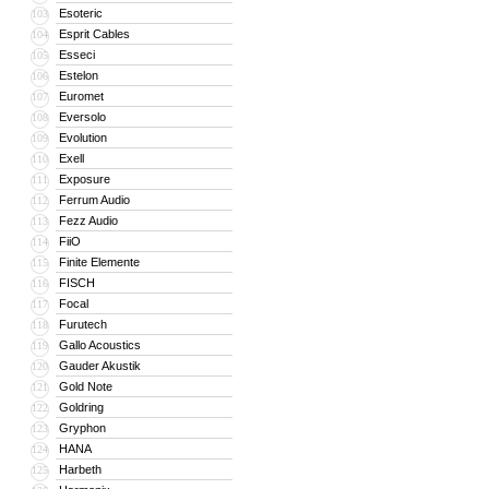
Esoteric
103
Esprit Cables
104
Esseci
105
Estelon
106
Euromet
107
Eversolo
108
Evolution
109
Exell
110
Exposure
111
Ferrum Audio
112
Fezz Audio
113
FiiO
114
Finite Elemente
115
FISCH
116
Focal
117
Furutech
118
Gallo Acoustics
119
Gauder Akustik
120
Gold Note
121
Goldring
122
Gryphon
123
HANA
124
Harbeth
125