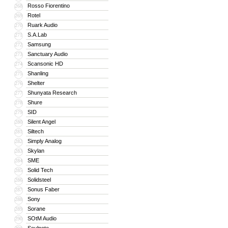
Rosso Fiorentino
268
Rotel
269
Ruark Audio
270
S.A.Lab
271
Samsung
272
Sanctuary Audio
273
Scansonic HD
274
Shanling
275
Shelter
276
Shunyata Research
277
Shure
278
SID
279
Silent Angel
280
Siltech
281
Simply Analog
282
Skylan
283
SME
284
Solid Tech
285
Solidsteel
286
Sonus Faber
287
Sony
288
Sorane
289
SOtM Audio
290