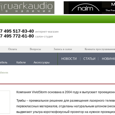
7 495 517-83-40
интернет-магазин
7 495 772-61-80
салон-студия
Оплата
Вопросы
Запись в салон
Комната прослушивания
НОВОСТИ
СТАТЬИ
НОВИН
ебель
Кабели
Аксессуары
idstorm
Компания VividStorm основана в 2004 году и выпускает проекцио
Тумбы – премиальное решение для размещения лазерного телеви
первоклассных материалов, отделаны натуральным шпоном (неско
выдвигают ультра-короткофокусный проектор на нужное проекци