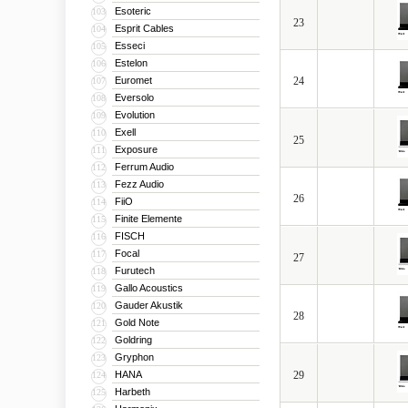
Esoteric
103
23
Esprit Cables
104
Esseci
105
Estelon
106
Euromet
24
107
Eversolo
108
Evolution
109
Exell
110
25
Exposure
111
Ferrum Audio
112
Fezz Audio
113
26
FiiO
114
Finite Elemente
115
FISCH
116
Focal
117
27
Furutech
118
Gallo Acoustics
119
Gauder Akustik
120
28
Gold Note
121
Goldring
122
Gryphon
123
HANA
29
124
Harbeth
125