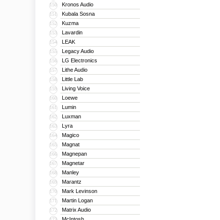
Kronos Audio
150
Kubala Sosna
151
Kuzma
152
Lavardin
153
LEAK
154
Legacy Audio
155
LG Electronics
156
Lithe Audio
157
Little Lab
158
Living Voice
159
Loewe
160
Lumin
161
Luxman
162
Lyra
163
Magico
164
Magnat
165
Magnepan
166
Magnetar
167
Manley
168
Marantz
169
Mark Levinson
170
Martin Logan
171
Matrix Audio
172
McIntosh
173