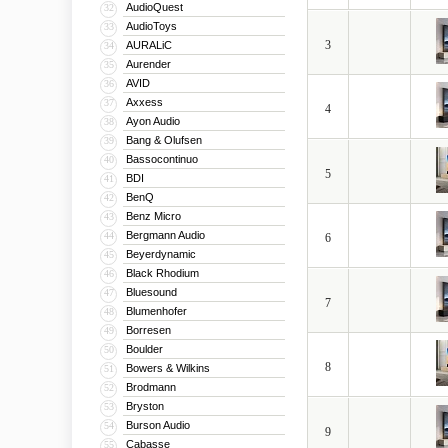
AudioQuest
32
AudioToys
33
3
AURALiC
34
Aurender
35
AVID
36
Axxess
37
4
Ayon Audio
38
Bang & Olufsen
39
Bassocontinuo
40
5
BDI
41
BenQ
42
Benz Micro
43
Bergmann Audio
44
6
Beyerdynamic
45
Black Rhodium
46
Bluesound
47
7
Blumenhofer
48
Borresen
49
Boulder
50
8
Bowers & Wilkins
51
Brodmann
52
Bryston
53
Burson Audio
54
9
Cabasse
55