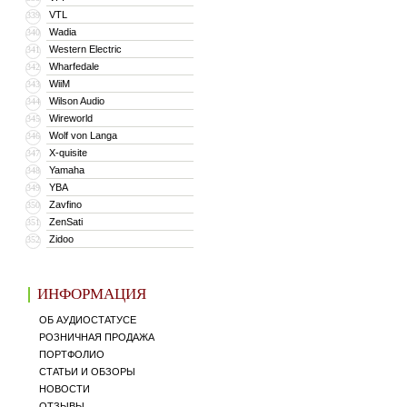
VTL
339
Wadia
340
Western Electric
341
Wharfedale
342
WiiM
343
Wilson Audio
344
Wireworld
345
Wolf von Langa
346
X-quisite
347
Yamaha
348
YBA
349
Zavfino
350
ZenSati
351
Zidoo
352
ИНФОРМАЦИЯ
ОБ АУДИОСТАТУСЕ
РОЗНИЧНАЯ ПРОДАЖА
ПОРТФОЛИО
СТАТЬИ И ОБЗОРЫ
НОВОСТИ
ОТЗЫВЫ