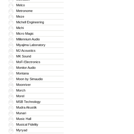
Melco
174
Metronome
175
Meze
176
Michell Engineering
177
Michi
178
Micro Magic
179
Millennium Audio
180
Miyajima Laboratory
181
MJ Acoustics
182
MK Sound
183
MoFi Electronics
184
Monitor Audio
185
Montana
186
Moon by Simaudio
187
Moonriver
188
Morch
189
Morel
190
MSB Technology
191
Mudra Akustik
192
Munari
193
Music Hall
194
Musical Fidelity
195
Myryad
196