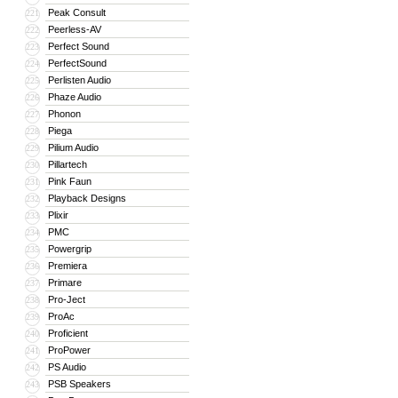
Peak Consult
221
Peerless-AV
222
Perfect Sound
223
PerfectSound
224
Perlisten Audio
225
Phaze Audio
226
Phonon
227
Piega
228
Pilium Audio
229
Pillartech
230
Pink Faun
231
Playback Designs
232
Plixir
233
PMC
234
Powergrip
235
Premiera
236
Primare
237
Pro-Ject
238
ProAc
239
Proficient
240
ProPower
241
PS Audio
242
PSB Speakers
243