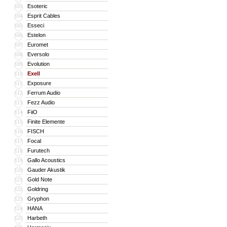
Esoteric
103
Esprit Cables
104
Esseci
105
Estelon
106
Euromet
107
Eversolo
108
Evolution
109
Exell
110
Exposure
111
Ferrum Audio
112
Fezz Audio
113
FiiO
114
Finite Elemente
115
FISCH
116
Focal
117
Furutech
118
Gallo Acoustics
119
Gauder Akustik
120
Gold Note
121
Goldring
122
Gryphon
123
HANA
124
Harbeth
125