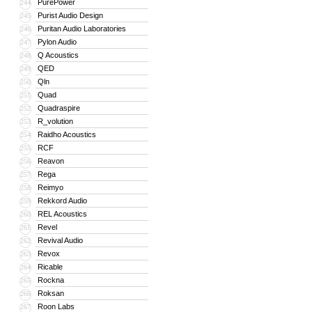
PurePower
244
Purist Audio Design
245
Puritan Audio Laboratories
246
Pylon Audio
247
Q Acoustics
248
QED
249
Qln
250
Quad
251
Quadraspire
252
R_volution
253
Raidho Acoustics
254
RCF
255
Reavon
256
Rega
257
Reimyo
258
Rekkord Audio
259
REL Acoustics
260
Revel
261
Revival Audio
262
Revox
263
Ricable
264
Rockna
265
Roksan
266
Roon Labs
267