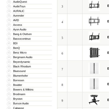
дома и оснащения крупных объектов
AudioQuest
32
E
AudioToys
3
33
AURALiC
34
Aurender
35
AVID
36
E
4
Axxess
37
Ayon Audio
38
Bang & Olufsen
39
E
5
Bassocontinuo
40
BDI
41
BenQ
42
Benz Micro
E
43
6
Bergmann Audio
44
Beyerdynamic
45
Black Rhodium
46
E
7
Bluesound
47
Blumenhofer
48
Borresen
49
E
8
Boulder
50
Bowers & Wilkins
51
Brodmann
52
Bryston
53
E
9
Burson Audio
54
Cabasse
55