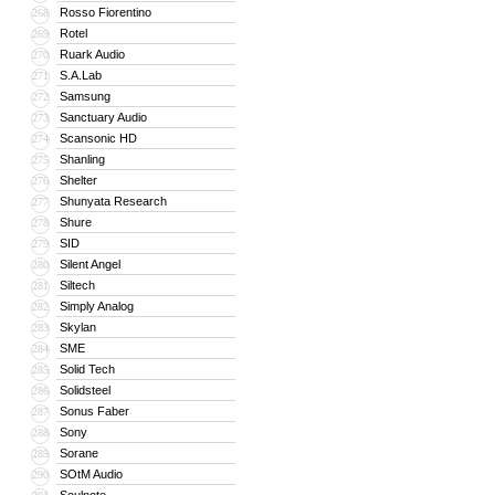
Rosso Fiorentino
268
Rotel
269
Ruark Audio
270
S.A.Lab
271
Samsung
272
Sanctuary Audio
273
Scansonic HD
274
Shanling
275
Shelter
276
Shunyata Research
277
Shure
278
SID
279
Silent Angel
280
Siltech
281
Simply Analog
282
Skylan
283
SME
284
Solid Tech
285
Solidsteel
286
Sonus Faber
287
Sony
288
Sorane
289
SOtM Audio
290