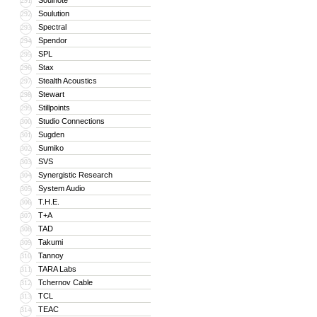
Soulnote
291
Soulution
292
Spectral
293
Spendor
294
SPL
295
Stax
296
Stealth Acoustics
297
Stewart
298
Stillpoints
299
Studio Connections
300
Sugden
301
Sumiko
302
SVS
303
Synergistic Research
304
System Audio
305
T.H.E.
306
T+A
307
TAD
308
Takumi
309
Tannoy
310
TARA Labs
311
Tchernov Cable
312
TCL
313
TEAC
314