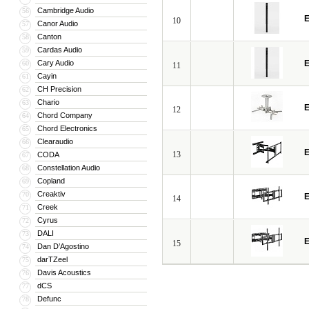
Cambridge Audio
56
E
10
Canor Audio
57
Canton
58
Cardas Audio
59
Cary Audio
E
60
11
Cayin
61
CH Precision
62
Chario
63
E
12
Chord Company
64
Chord Electronics
65
Clearaudio
66
E
13
CODA
67
Constellation Audio
68
Copland
69
Creaktiv
70
E
14
Creek
71
Cyrus
72
DALI
73
E
15
Dan D’Agostino
74
darTZeel
75
Davis Acoustics
76
dCS
77
Defunc
78