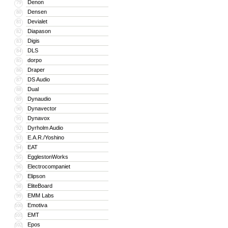
Denon
79
Densen
80
Devialet
81
Diapason
82
Digis
83
DLS
84
dorpo
85
Draper
86
DS Audio
87
Dual
88
Dynaudio
89
Dynavector
90
Dynavox
91
Dyrholm Audio
92
E.A.R./Yoshino
93
EAT
94
EgglestonWorks
95
Electrocompaniet
96
Elipson
97
EliteBoard
98
EMM Labs
99
Emotiva
100
EMT
101
Epos
102