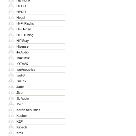
Harmonix
126
HECO
127
HEDD
128
Hegel
129
Hi-Fi Racks
130
HiFi Rose
131
HiFi-Tuning
132
HiFiStay
133
Hisense
134
iFi Audio
135
Inakustik
136
IOTAVX
137
IsoAcoustics
138
Isol-8
139
IsoTek
140
Jadis
141
Jico
142
JL Audio
143
JVC
144
Karan Acoustics
145
Kauber
146
KEF
147
Klipsch
148
Krell
149