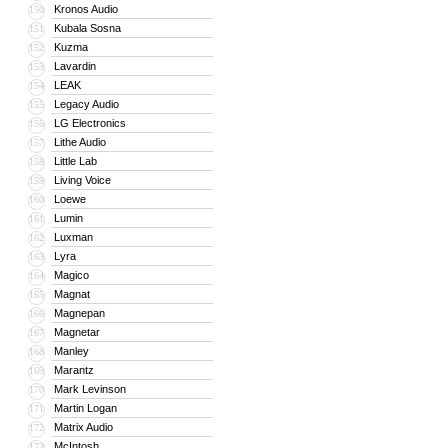
Kronos Audio
150
Kubala Sosna
151
Kuzma
152
Lavardin
153
LEAK
154
Legacy Audio
155
LG Electronics
156
Lithe Audio
157
Little Lab
158
Living Voice
159
Loewe
160
Lumin
161
Luxman
162
Lyra
163
Magico
164
Magnat
165
Magnepan
166
Magnetar
167
Manley
168
Marantz
169
Mark Levinson
170
Martin Logan
171
Matrix Audio
172
McIntosh
173