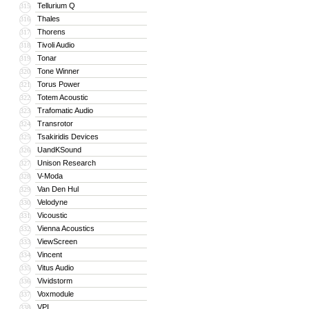
Tellurium Q
315
Thales
316
Thorens
317
Tivoli Audio
318
Tonar
319
Tone Winner
320
Torus Power
321
Totem Acoustic
322
Trafomatic Audio
323
Transrotor
324
Tsakiridis Devices
325
UandKSound
326
Unison Research
327
V-Moda
328
Van Den Hul
329
Velodyne
330
Vicoustic
331
Vienna Acoustics
332
ViewScreen
333
Vincent
334
Vitus Audio
335
Vividstorm
336
Voxmodule
337
VPI
338