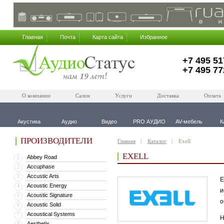
Главная
Почта
Карта сайта
Избранное
+7 495 51
+7 495 77
О компании
Салон
Услуги
Доставка
Оплата
Акустика
Аудио
Видео
PRO АУДИО
AV-мебель
К
ПРОИЗВОДИТЕЛИ
Главная
Каталог
Exell
EXELL
Abbey Road
1
Accuphase
2
Accustic Arts
3
E
Acoustic Energy
4
и
Acoustic Signature
5
о
Acoustic Solid
6
Acoustical Systems
7
Н
Aesthetix
8