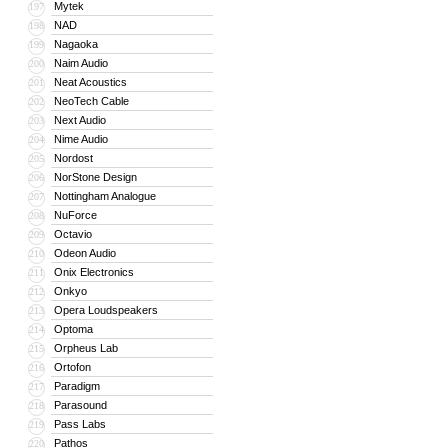
Mytek
197
NAD
198
Nagaoka
199
Naim Audio
200
Neat Acoustics
201
NeoTech Cable
202
Next Audio
203
Nime Audio
204
Nordost
205
NorStone Design
206
Nottingham Analogue
207
NuForce
208
Octavio
209
Odeon Audio
210
Onix Electronics
211
Onkyo
212
Opera Loudspeakers
213
Optoma
214
Orpheus Lab
215
Ortofon
216
Paradigm
217
Parasound
218
Pass Labs
219
Pathos
220