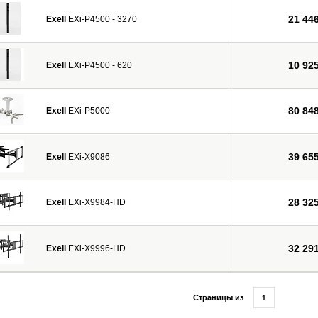
21 44
Exell
EXi-P4500 - 3270
10 92
Exell
EXi-P4500 - 620
80 84
Exell
EXi-P5000
39 65
Exell
EXi-X9086
28 32
Exell
EXi-X9984-HD
32 29
Exell
EXi-X9996-HD
Страницы из
1