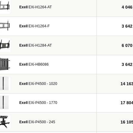
ых объектов.
4 046
Exell
EXi-H1264-AT
3 642
Exell
EXi-H1264-F
6 070
Exell
EXi-H1284-AT
3 642
Exell
EXi-HB6086
14 16
Exell
EXi-P4500 - 1020
17 80
Exell
EXi-P4500 - 1770
16 10
Exell
EXi-P4500 - 245