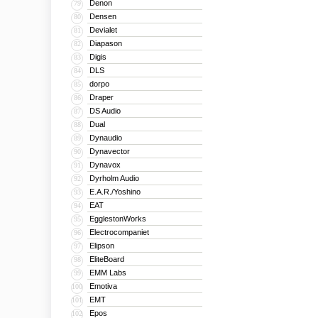
Denon
79
Densen
80
Devialet
81
Diapason
82
Digis
83
DLS
84
dorpo
85
Draper
86
DS Audio
87
Dual
88
Dynaudio
89
Dynavector
90
Dynavox
91
Dyrholm Audio
92
E.A.R./Yoshino
93
EAT
94
EgglestonWorks
95
Electrocompaniet
96
Elipson
97
EliteBoard
98
EMM Labs
99
Emotiva
100
EMT
101
Epos
102