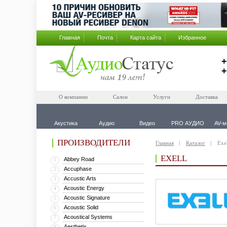
Главная
Почта
Карта сайта
Избранное
+
+
О компании
Салон
Услуги
Доставка
Акустика
Аудио
Видео
PRO АУДИО
AV-м
ПРОИЗВОДИТЕЛИ
Главная
Каталог
Exe
EXELL
Abbey Road
1
Accuphase
2
Accustic Arts
3
Acoustic Energy
4
Acoustic Signature
5
Acoustic Solid
6
Acoustical Systems
7
Aesthetix
8