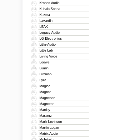
Kronos Audio
150
Kubala Sosna
151
Kuzma
152
Lavardin
153
LEAK
154
Legacy Audio
155
LG Electronics
156
Lithe Audio
157
Little Lab
158
Living Voice
159
Loewe
160
Lumin
161
Luxman
162
Lyra
163
Magico
164
Magnat
165
Magnepan
166
Magnetar
167
Manley
168
Marantz
169
Mark Levinson
170
Martin Logan
171
Matrix Audio
172
McIntosh
173