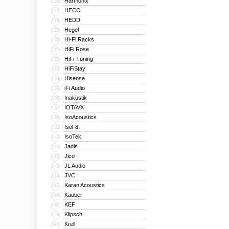
Harmonix
126
HECO
127
HEDD
128
Hegel
129
Hi-Fi Racks
130
HiFi Rose
131
HiFi-Tuning
132
HiFiStay
133
Hisense
134
iFi Audio
135
Inakustik
136
IOTAVX
137
IsoAcoustics
138
Isol-8
139
IsoTek
140
Jadis
141
Jico
142
JL Audio
143
JVC
144
Karan Acoustics
145
Kauber
146
KEF
147
Klipsch
148
Krell
149