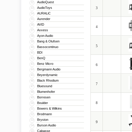
дома и оснащения крупн
AudioQuest
32
AudioToys
3
33
AURALiC
34
Aurender
35
AVID
36
4
Axxess
37
Ayon Audio
38
Bang & Olufsen
39
5
Bassocontinuo
40
BDI
41
BenQ
42
Benz Micro
43
6
Bergmann Audio
44
Beyerdynamic
45
Black Rhodium
46
7
Bluesound
47
Blumenhofer
48
Borresen
49
8
Boulder
50
Bowers & Wilkins
51
Brodmann
52
Bryston
53
9
Burson Audio
54
Cabasse
55