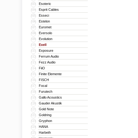
Esoteric
103
Esprit Cables
104
Esseci
105
Estelon
106
Euromet
107
Eversolo
108
Evolution
109
Exell
110
Exposure
111
Ferrum Audio
112
Fezz Audio
113
FiiO
114
Finite Elemente
115
FISCH
116
Focal
117
Furutech
118
Gallo Acoustics
119
Gauder Akustik
120
Gold Note
121
Goldring
122
Gryphon
123
HANA
124
Harbeth
125