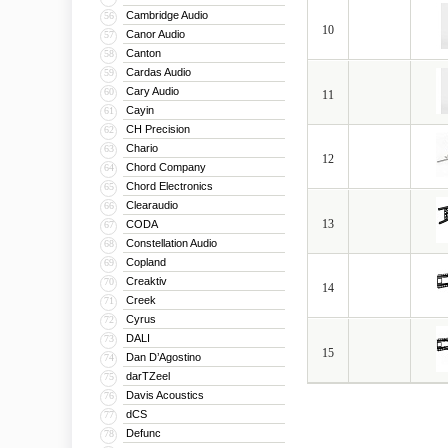
Cambridge Audio
56
10
Canor Audio
57
Canton
58
Cardas Audio
59
Cary Audio
60
11
Cayin
61
CH Precision
62
Chario
63
12
Chord Company
64
Chord Electronics
65
Clearaudio
66
13
CODA
67
Constellation Audio
68
Copland
69
Creaktiv
70
14
Creek
71
Cyrus
72
DALI
73
15
Dan D’Agostino
74
darTZeel
75
Davis Acoustics
76
dCS
77
Defunc
78