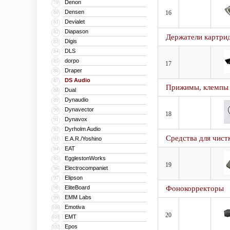
Denon
79
Densen
80
16
Devialet
81
Diapason
82
Держатели картрид
Digis
83
DLS
84
dorpo
85
17
Draper
86
DS Audio
87
Прижимы, клемпы
Dual
88
Dynaudio
89
Dynavector
90
18
Dynavox
91
Dyrholm Audio
92
Средства для чист
E.A.R./Yoshino
93
EAT
94
EgglestonWorks
95
19
Electrocompaniet
96
Elipson
97
EliteBoard
Фонокорректоры
98
EMM Labs
99
Emotiva
100
20
EMT
101
Epos
102