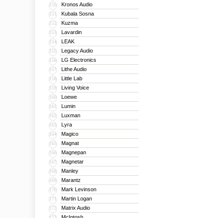
Kronos Audio
150
Kubala Sosna
151
Kuzma
152
Lavardin
153
LEAK
154
Legacy Audio
155
LG Electronics
156
Lithe Audio
157
Little Lab
158
Living Voice
159
Loewe
160
Lumin
161
Luxman
162
Lyra
163
Magico
164
Magnat
165
Magnepan
166
Magnetar
167
Manley
168
Marantz
169
Mark Levinson
170
Martin Logan
171
Matrix Audio
172
McIntosh
173