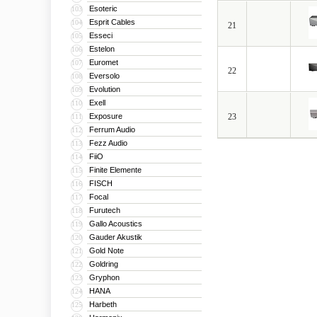
Esoteric
103
Esprit Cables
104
21
Esseci
105
Estelon
106
Euromet
107
22
Eversolo
108
Evolution
109
Exell
110
Exposure
23
111
Ferrum Audio
112
Fezz Audio
113
FiiO
114
Finite Elemente
115
FISCH
116
Focal
117
Furutech
118
Gallo Acoustics
119
Gauder Akustik
120
Gold Note
121
Goldring
122
Gryphon
123
HANA
124
Harbeth
125