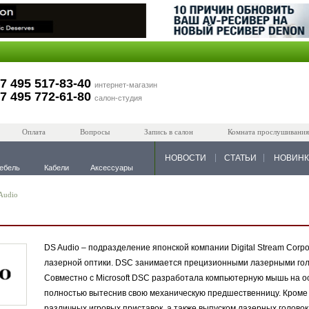
7 495 517-83-40
интернет-магазин
7 495 772-61-80
салон-студия
Оплата
Вопросы
Запись в салон
Комната прослушивания
НОВОСТИ
СТАТЬИ
НОВИН
ебель
Кабели
Аксессуары
Audio
DS Audio – подразделение японской компании Digital Stream Corp
лазерной оптики. DSC занимается прецизионными лазерными голо
Совместно с Microsoft DSC разработала компьютерную мышь на ос
полностью вытеснив свою механическую предшественницу. Кроме э
различных игровых приставок, а также выпуском лазерных голово