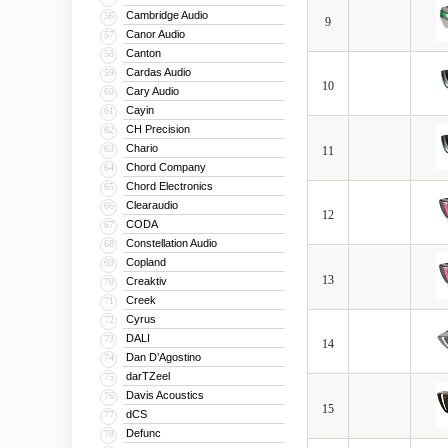
Cambridge Audio
56
9
Canor Audio
57
Canton
58
Cardas Audio
59
10
Cary Audio
60
Cayin
61
CH Precision
62
Chario
63
11
Chord Company
64
Chord Electronics
65
Clearaudio
66
12
CODA
67
Constellation Audio
68
Copland
69
13
Creaktiv
70
Creek
71
Cyrus
72
DALI
73
14
Dan D’Agostino
74
darTZeel
75
Davis Acoustics
76
15
dCS
77
Defunc
78