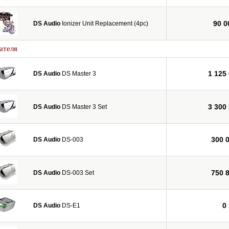
90 0
DS Audio
Ionizer Unit Replacement (4pc)
ателя
1 125
DS Audio
DS Master 3
3 300
DS Audio
DS Master 3 Set
300 
DS Audio
DS-003
750 
DS Audio
DS-003 Set
0
DS Audio
DS-E1