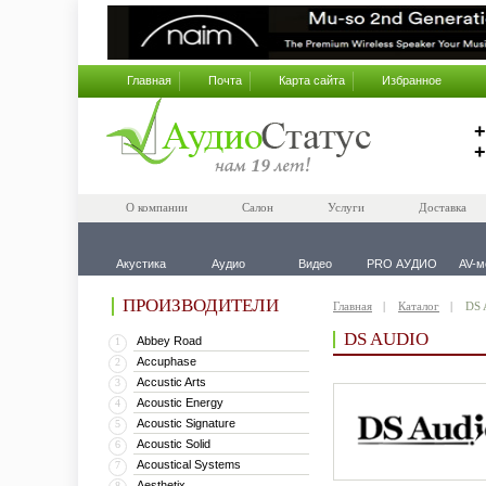
Главная
Почта
Карта сайта
Избранное
+
+
О компании
Салон
Услуги
Доставка
Акустика
Аудио
Видео
PRO АУДИО
AV-м
ПРОИЗВОДИТЕЛИ
Главная
Каталог
DS 
DS AUDIO
Abbey Road
1
Accuphase
2
Accustic Arts
3
Acoustic Energy
4
Acoustic Signature
5
Acoustic Solid
6
Acoustical Systems
7
Aesthetix
8