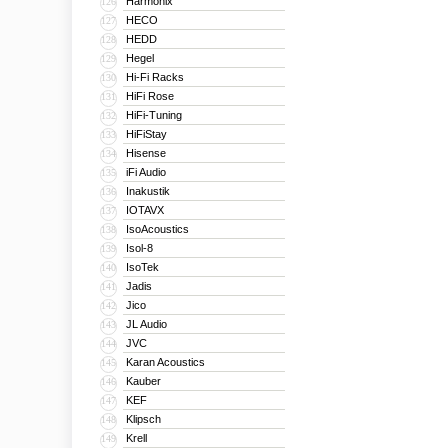
Harmonix
126
HECO
127
HEDD
128
Hegel
129
Hi-Fi Racks
130
HiFi Rose
131
HiFi-Tuning
132
HiFiStay
133
Hisense
134
iFi Audio
135
Inakustik
136
IOTAVX
137
IsoAcoustics
138
Isol-8
139
IsoTek
140
Jadis
141
Jico
142
JL Audio
143
JVC
144
Karan Acoustics
145
Kauber
146
KEF
147
Klipsch
148
Krell
149