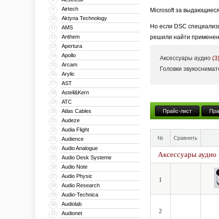
Airtech
9
Microsoft за выдающиес
Aktyna Technology
10
Но если DSC специализи
AMS
11
Anthem
решили найти применени
12
Apertura
13
на высокое качество зв
Apollo
14
Аксессуары аудио
(3
виниловой пластинки, к 
Arcam
15
Головки звукоснима
отодвинуло какие-либо 
Arylic
16
AST
17
Но виниловый ренессанс
Astell&Kern
18
головку звукоснимателя
ATC
19
свойствами. Эта головк
Atlas Cables
Прайс-лист
Пра
20
сложнейшей следящей эл
Audeze
21
Audia Flight
22
№
Сравнить
Audience
23
Audio Analogue
24
Аксессуары аудио
Audio Desk Systeme
25
Audio Note
26
Audio Physic
27
1
Audio Research
28
Audio-Technica
29
Audiolab
30
2
Audionet
31