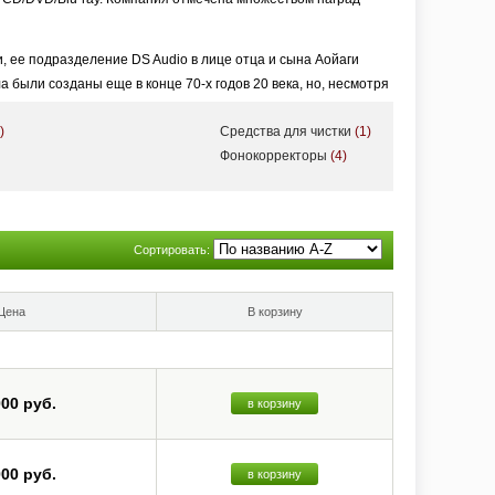
 ее подразделение DS Audio в лице отца и сына Аойаги
были созданы еще в конце 70-х годов 20 века, но, несмотря
ства бесконтактного съема сигнала лазером с канавки
)
Средства для чистки
(1)
поверхности дисков. К тому же, начало эры CD надолго
Фонокорректоры
(4)
-механическую (или оптическую, как ее называют ее авторы)
отличающуюся уникальными механическими и электрическими
им может устанавливаться на любой тонарм. Не требуется
Сортировать:
ется компанией DS Audio.
Цена
В корзину
000 руб.
в корзину
000 руб.
в корзину