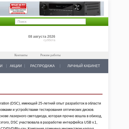
Позиций: 0
08 августа 2026
на 0 руб.
суббота
Контакты
Режим работы
КИ
АКЦИИ
РАСПРОДАЖА
ЛИЧНЫЙ КАБИНЕТ
oration (DSC), имеющей 25-летний опыт разработок в области
вками и устройствами тестирования оптических дисков.
нове лазерного светодиода, которая прочно вошла в обиход,
того, DSC участвовала в разработке интерфейса USB v.1,
к CD/DVD/Blu-ray. Компания отмечена множеством наград