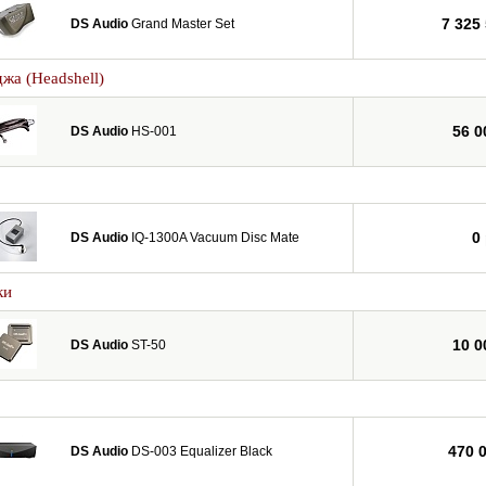
7 325
DS Audio
Grand Master Set
жа (Headshell)
56 0
DS Audio
HS-001
0
DS Audio
IQ-1300A Vacuum Disc Mate
ки
10 0
DS Audio
ST-50
470 
DS Audio
DS-003 Equalizer Black