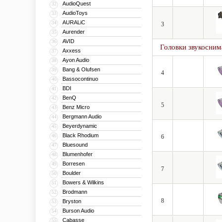
AudioQuest
32
AudioToys
33
AURALiC
34
3
Aurender
35
AVID
36
Головки звукосним
Axxess
37
Ayon Audio
38
Bang & Olufsen
39
4
Bassocontinuo
40
BDI
41
BenQ
42
5
Benz Micro
43
Bergmann Audio
44
Beyerdynamic
45
Black Rhodium
46
6
Bluesound
47
Blumenhofer
48
Borresen
49
7
Boulder
50
Bowers & Wilkins
51
Brodmann
52
8
Bryston
53
Burson Audio
54
Cabasse
55