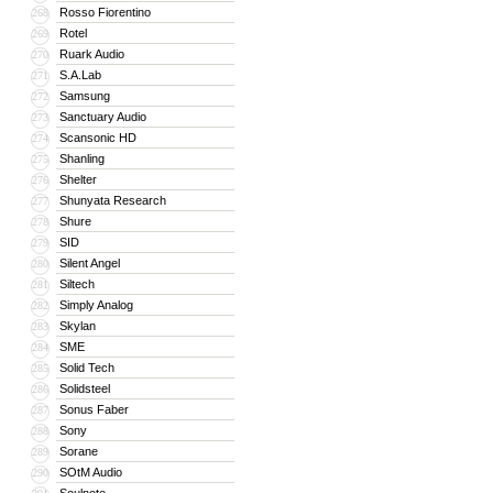
Rosso Fiorentino
268
Rotel
269
Ruark Audio
270
S.A.Lab
271
Samsung
272
Sanctuary Audio
273
Scansonic HD
274
Shanling
275
Shelter
276
Shunyata Research
277
Shure
278
SID
279
Silent Angel
280
Siltech
281
Simply Analog
282
Skylan
283
SME
284
Solid Tech
285
Solidsteel
286
Sonus Faber
287
Sony
288
Sorane
289
SOtM Audio
290