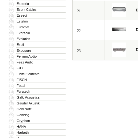
Esoteric
103
Esprit Cables
104
D
21
Esseci
105
Estelon
106
Euromet
107
D
22
Eversolo
108
Evolution
109
Exell
110
D
Exposure
23
111
Ferrum Audio
112
Fezz Audio
113
FiiO
114
Finite Elemente
115
FISCH
116
Focal
117
Furutech
118
Gallo Acoustics
119
Gauder Akustik
120
Gold Note
121
Goldring
122
Gryphon
123
HANA
124
Harbeth
125