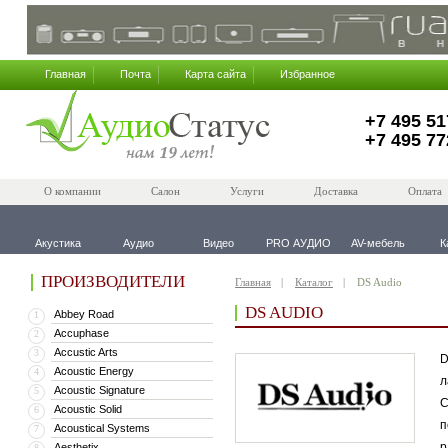
Главная
Почта
Карта сайта
Избранное
+7 495 51
+7 495 77
О компании
Салон
Услуги
Доставка
Оплата
Акустика
Аудио
Видео
PRO АУДИО
AV-мебель
К
ПРОИЗВОДИТЕЛИ
Главная
Каталог
DS Audio
DS AUDIO
Abbey Road
1
Accuphase
2
Accustic Arts
3
D
Acoustic Energy
4
л
Acoustic Signature
5
С
Acoustic Solid
6
п
Acoustical Systems
7
р
Aesthetix
8