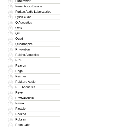
PurePower
244
Purist Audio Design
245
Puritan Audio Laboratories
246
Pylon Audio
247
Q Acoustics
248
QED
249
Qln
250
Quad
251
Quadraspire
252
R_volution
253
Raidho Acoustics
254
RCF
255
Reavon
256
Rega
257
Reimyo
258
Rekkord Audio
259
REL Acoustics
260
Revel
261
Revival Audio
262
Revox
263
Ricable
264
Rockna
265
Roksan
266
Roon Labs
267