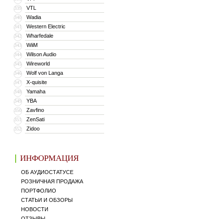
VTL
339
Wadia
340
Western Electric
341
Wharfedale
342
WiiM
343
Wilson Audio
344
Wireworld
345
Wolf von Langa
346
X-quisite
347
Yamaha
348
YBA
349
Zavfino
350
ZenSati
351
Zidoo
352
ИНФОРМАЦИЯ
ОБ АУДИОСТАТУСЕ
РОЗНИЧНАЯ ПРОДАЖА
ПОРТФОЛИО
СТАТЬИ И ОБЗОРЫ
НОВОСТИ
ОТЗЫВЫ