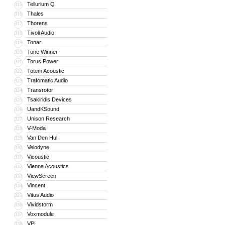
Tellurium Q
315
Thales
316
Thorens
317
Tivoli Audio
318
Tonar
319
Tone Winner
320
Torus Power
321
Totem Acoustic
322
Trafomatic Audio
323
Transrotor
324
Tsakiridis Devices
325
UandKSound
326
Unison Research
327
V-Moda
328
Van Den Hul
329
Velodyne
330
Vicoustic
331
Vienna Acoustics
332
ViewScreen
333
Vincent
334
Vitus Audio
335
Vividstorm
336
Voxmodule
337
VPI
338