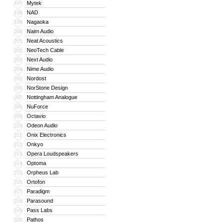
Mytek
197
NAD
198
Nagaoka
199
Naim Audio
200
Neat Acoustics
201
NeoTech Cable
202
Next Audio
203
Nime Audio
204
Nordost
205
NorStone Design
206
Nottingham Analogue
207
NuForce
208
Octavio
209
Odeon Audio
210
Onix Electronics
211
Onkyo
212
Opera Loudspeakers
213
Optoma
214
Orpheus Lab
215
Ortofon
216
Paradigm
217
Parasound
218
Pass Labs
219
Pathos
220