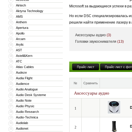
Airtech
9
Microsoft за выдающиеся успехи в р
Aktyna Technology
10
Но если DSC специализировалась иск
AMS
11
Anthem
решили найти применение лазеру в а
12
Apertura
13
на высокое качество звучания, о ни
Apollo
14
Аксессуары аудио
(3)
виниловой пластинки, к тому же, они
Arcam
15
Головки звукоснимателя
(13)
отодвинуло какие-либо попытки внед
Arylic
16
AST
17
Но виниловый ренессанс вернул акту
Astell&Kern
18
головку звукоснимателя для винило
ATC
19
свойствами. Эта головка на вид нич
Atlas Cables
Прайс-лист
Прайс-лист с фот
20
сложнейшей следящей электроники, 
Audeze
21
Audia Flight
22
№
Сравнить
Audience
23
Audio Analogue
24
Аксессуары аудио
Audio Desk Systeme
25
Audio Note
26
Audio Physic
27
D
1
Audio Research
28
Audio-Technica
29
Audiolab
30
D
2
Audionet
31