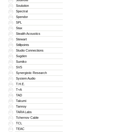
Soulnote
291
Soulution
292
Spectral
293
Spendor
294
SPL
295
Stax
296
Stealth Acoustics
297
Stewart
298
Stillpoints
299
Studio Connections
300
Sugden
301
Sumiko
302
SVS
303
Synergistic Research
304
System Audio
305
T.H.E.
306
T+A
307
TAD
308
Takumi
309
Tannoy
310
TARA Labs
311
Tchernov Cable
312
TCL
313
TEAC
314