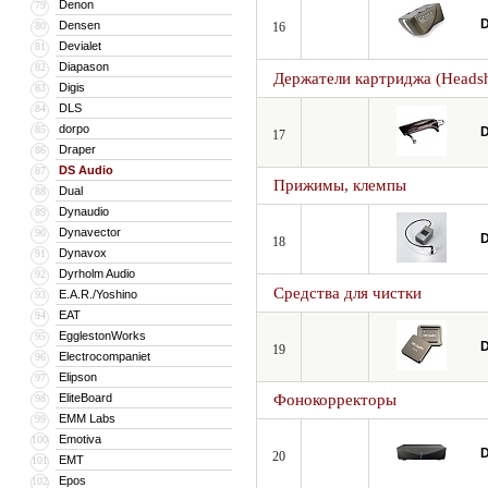
Denon
79
D
Densen
80
16
Devialet
81
Diapason
82
Держатели картриджа (Headsh
Digis
83
DLS
84
dorpo
85
D
17
Draper
86
DS Audio
87
Прижимы, клемпы
Dual
88
Dynaudio
89
Dynavector
90
D
18
Dynavox
91
Dyrholm Audio
92
Средства для чистки
E.A.R./Yoshino
93
EAT
94
EgglestonWorks
95
D
19
Electrocompaniet
96
Elipson
97
EliteBoard
Фонокорректоры
98
EMM Labs
99
Emotiva
100
D
20
EMT
101
Epos
102