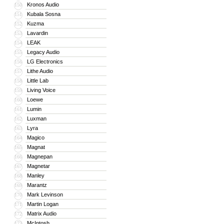
Kronos Audio
150
Kubala Sosna
151
Kuzma
152
Lavardin
153
LEAK
154
Legacy Audio
155
LG Electronics
156
Lithe Audio
157
Little Lab
158
Living Voice
159
Loewe
160
Lumin
161
Luxman
162
Lyra
163
Magico
164
Magnat
165
Magnepan
166
Magnetar
167
Manley
168
Marantz
169
Mark Levinson
170
Martin Logan
171
Matrix Audio
172
McIntosh
173