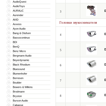
AudioQuest
32
AudioToys
33
AURALiC
D
34
3
Aurender
35
AVID
36
Головки звукоснимателя
Axxess
37
Ayon Audio
38
Bang & Olufsen
39
D
4
Bassocontinuo
40
BDI
41
BenQ
42
D
5
Benz Micro
43
Bergmann Audio
44
Beyerdynamic
45
D
Black Rhodium
46
6
Bluesound
47
Blumenhofer
48
Borresen
49
D
7
Boulder
50
Bowers & Wilkins
51
Brodmann
52
D
8
Bryston
53
Burson Audio
54
Cabasse
55