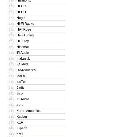
Harmonix
126
HECO
127
HEDD
128
Hegel
129
Hi-Fi Racks
130
HiFi Rose
131
HiFi-Tuning
132
HiFiStay
133
Hisense
134
iFi Audio
135
Inakustik
136
IOTAVX
137
IsoAcoustics
138
Isol-8
139
IsoTek
140
Jadis
141
Jico
142
JL Audio
143
JVC
144
Karan Acoustics
145
Kauber
146
KEF
147
Klipsch
148
Krell
149