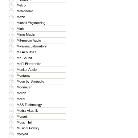
Melco
174
Metronome
175
Meze
176
Michell Engineering
177
Michi
178
Micro Magic
179
Millennium Audio
180
Miyajima Laboratory
181
MJ Acoustics
182
MK Sound
183
MoFi Electronics
184
Monitor Audio
185
Montana
186
Moon by Simaudio
187
Moonriver
188
Morch
189
Morel
190
MSB Technology
191
Mudra Akustik
192
Munari
193
Music Hall
194
Musical Fidelity
195
Myryad
196