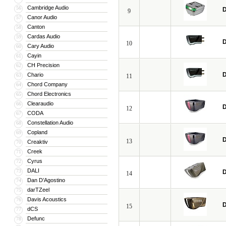
Cambridge Audio
56
D
9
Canor Audio
57
Canton
58
Cardas Audio
59
D
10
Cary Audio
60
Cayin
61
CH Precision
62
D
Chario
63
11
Chord Company
64
Chord Electronics
65
Clearaudio
66
D
12
CODA
67
Constellation Audio
68
Copland
69
D
13
Creaktiv
70
Creek
71
Cyrus
72
DALI
73
D
14
Dan D’Agostino
74
darTZeel
75
Davis Acoustics
76
D
15
dCS
77
Defunc
78