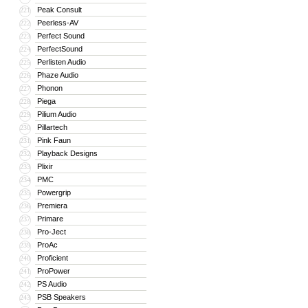
Peak Consult
221
Peerless-AV
222
Perfect Sound
223
PerfectSound
224
Perlisten Audio
225
Phaze Audio
226
Phonon
227
Piega
228
Pilium Audio
229
Pillartech
230
Pink Faun
231
Playback Designs
232
Plixir
233
PMC
234
Powergrip
235
Premiera
236
Primare
237
Pro-Ject
238
ProAc
239
Proficient
240
ProPower
241
PS Audio
242
PSB Speakers
243