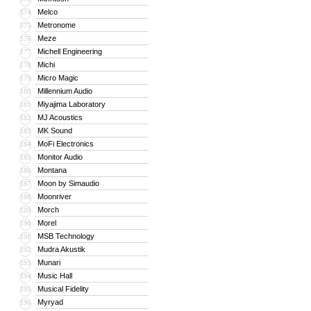
Melco
174
Metronome
175
Meze
176
Michell Engineering
177
Michi
178
Micro Magic
179
Millennium Audio
180
Miyajima Laboratory
181
MJ Acoustics
182
MK Sound
183
MoFi Electronics
184
Monitor Audio
185
Montana
186
Moon by Simaudio
187
Moonriver
188
Morch
189
Morel
190
MSB Technology
191
Mudra Akustik
192
Munari
193
Music Hall
194
Musical Fidelity
195
Myryad
196