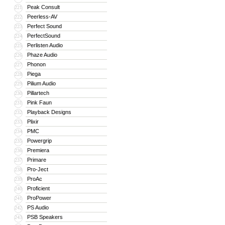
Peak Consult
221
Peerless-AV
222
Perfect Sound
223
PerfectSound
224
Perlisten Audio
225
Phaze Audio
226
Phonon
227
Piega
228
Pilium Audio
229
Pillartech
230
Pink Faun
231
Playback Designs
232
Plixir
233
PMC
234
Powergrip
235
Premiera
236
Primare
237
Pro-Ject
238
ProAc
239
Proficient
240
ProPower
241
PS Audio
242
PSB Speakers
243