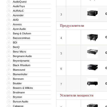
AudioQuest
32
AudioToys
33
AURALiC
34
G
3
Aurender
35
AVID
36
Axxess
37
Предусилители
Ayon Audio
38
Bang & Olufsen
39
G
4
Bassocontinuo
40
BDI
41
BenQ
42
Benz Micro
43
G
5
Bergmann Audio
44
Beyerdynamic
45
Black Rhodium
46
G
6
Bluesound
47
Blumenhofer
48
Borresen
49
Boulder
G
50
7
Bowers & Wilkins
51
Brodmann
52
Усилители мощности
Bryston
53
Burson Audio
54
Cabasse
55