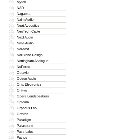
Mytek
197
NAD
198
Nagaoka
199
Naim Audio
200
Neat Acoustics
201
NeoTech Cable
202
Next Audio
203
Nime Audio
204
Nordost
205
NorStone Design
206
Nottingham Analogue
207
NuForce
208
Octavio
209
Odeon Audio
210
Onix Electronics
211
Onkyo
212
Opera Loudspeakers
213
Optoma
214
Orpheus Lab
215
Ortofon
216
Paradigm
217
Parasound
218
Pass Labs
219
Pathos
220