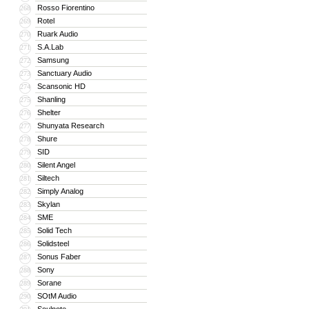
Rosso Fiorentino
268
Rotel
269
Ruark Audio
270
S.A.Lab
271
Samsung
272
Sanctuary Audio
273
Scansonic HD
274
Shanling
275
Shelter
276
Shunyata Research
277
Shure
278
SID
279
Silent Angel
280
Siltech
281
Simply Analog
282
Skylan
283
SME
284
Solid Tech
285
Solidsteel
286
Sonus Faber
287
Sony
288
Sorane
289
SOtM Audio
290