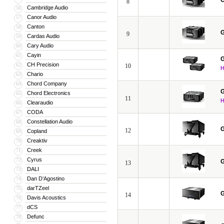
G
8
Cambridge Audio
56
Canor Audio
57
Canton
58
G
9
Cardas Audio
59
Cary Audio
60
Cayin
61
G
CH Precision
62
10
Chario
63
Chord Company
64
G
Chord Electronics
65
11
Clearaudio
66
CODA
67
Constellation Audio
68
G
12
Copland
69
Creaktiv
70
Creek
71
Cyrus
72
G
13
DALI
73
Dan D’Agostino
74
darTZeel
75
G
14
Davis Acoustics
76
dCS
77
Defunc
78