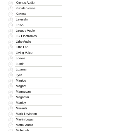
Kronos Audio
150
Kubala Sosna
151
Kuzma
152
Lavardin
153
LEAK
154
Legacy Audio
155
LG Electronics
156
Lithe Audio
157
Little Lab
158
Living Voice
159
Loewe
160
Lumin
161
Luxman
162
Lyra
163
Magico
164
Magnat
165
Magnepan
166
Magnetar
167
Manley
168
Marantz
169
Mark Levinson
170
Martin Logan
171
Matrix Audio
172
McIntosh
173