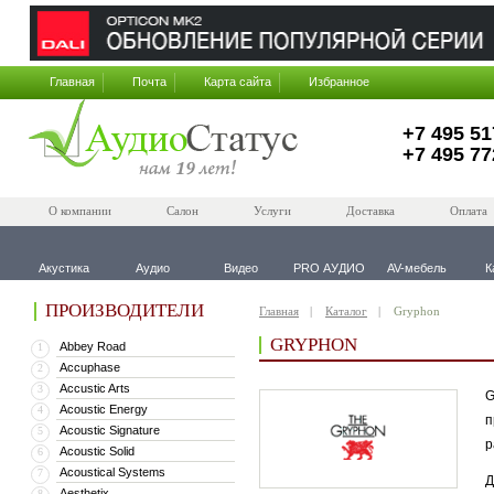
Главная
Почта
Карта сайта
Избранное
+7 495 51
+7 495 77
О компании
Салон
Услуги
Доставка
Оплата
Акустика
Аудио
Видео
PRO АУДИО
AV-мебель
К
ПРОИЗВОДИТЕЛИ
Главная
Каталог
Gryphon
GRYPHON
Abbey Road
1
Accuphase
2
Accustic Arts
3
G
Acoustic Energy
4
п
Acoustic Signature
5
р
Acoustic Solid
6
Acoustical Systems
7
Д
Aesthetix
8