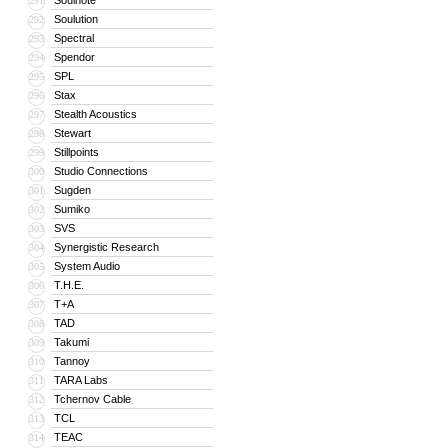
Soulnote
291
Soulution
292
Spectral
293
Spendor
294
SPL
295
Stax
296
Stealth Acoustics
297
Stewart
298
Stillpoints
299
Studio Connections
300
Sugden
301
Sumiko
302
SVS
303
Synergistic Research
304
System Audio
305
T.H.E.
306
T+A
307
TAD
308
Takumi
309
Tannoy
310
TARA Labs
311
Tchernov Cable
312
TCL
313
TEAC
314