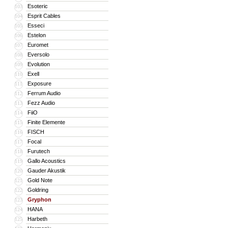
Esoteric
103
Esprit Cables
104
Esseci
105
Estelon
106
Euromet
107
Eversolo
108
Evolution
109
Exell
110
Exposure
111
Ferrum Audio
112
Fezz Audio
113
FiiO
114
Finite Elemente
115
FISCH
116
Focal
117
Furutech
118
Gallo Acoustics
119
Gauder Akustik
120
Gold Note
121
Goldring
122
Gryphon
123
HANA
124
Harbeth
125