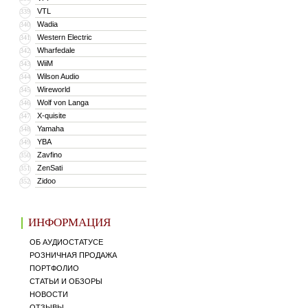
VTL
339
Wadia
340
Western Electric
341
Wharfedale
342
WiiM
343
Wilson Audio
344
Wireworld
345
Wolf von Langa
346
X-quisite
347
Yamaha
348
YBA
349
Zavfino
350
ZenSati
351
Zidoo
352
ИНФОРМАЦИЯ
ОБ АУДИОСТАТУСЕ
РОЗНИЧНАЯ ПРОДАЖА
ПОРТФОЛИО
СТАТЬИ И ОБЗОРЫ
НОВОСТИ
ОТЗЫВЫ