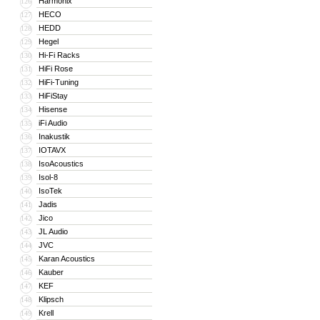
Harmonix
126
HECO
127
HEDD
128
Hegel
129
Hi-Fi Racks
130
HiFi Rose
131
HiFi-Tuning
132
HiFiStay
133
Hisense
134
iFi Audio
135
Inakustik
136
IOTAVX
137
IsoAcoustics
138
Isol-8
139
IsoTek
140
Jadis
141
Jico
142
JL Audio
143
JVC
144
Karan Acoustics
145
Kauber
146
KEF
147
Klipsch
148
Krell
149