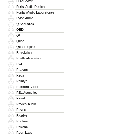
PurePower
244
Purist Audio Design
245
Puritan Audio Laboratories
246
Pylon Audio
247
Q Acoustics
248
QED
249
Qln
250
Quad
251
Quadraspire
252
R_volution
253
Raidho Acoustics
254
RCF
255
Reavon
256
Rega
257
Reimyo
258
Rekkord Audio
259
REL Acoustics
260
Revel
261
Revival Audio
262
Revox
263
Ricable
264
Rockna
265
Roksan
266
Roon Labs
267