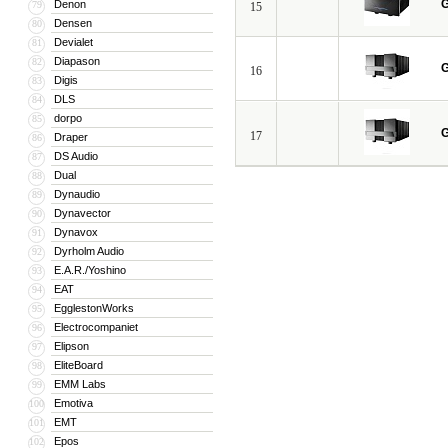
G
Denon
79
15
Densen
80
Devialet
81
Diapason
82
G
16
Digis
83
DLS
84
dorpo
85
G
17
Draper
86
DS Audio
87
Dual
88
Dynaudio
89
Dynavector
90
Dynavox
91
Dyrholm Audio
92
E.A.R./Yoshino
93
EAT
94
EgglestonWorks
95
Electrocompaniet
96
Elipson
97
EliteBoard
98
EMM Labs
99
Emotiva
100
EMT
101
Epos
102