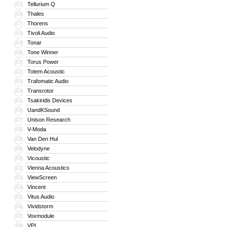
Tellurium Q
315
Thales
316
Thorens
317
Tivoli Audio
318
Tonar
319
Tone Winner
320
Torus Power
321
Totem Acoustic
322
Trafomatic Audio
323
Transrotor
324
Tsakiridis Devices
325
UandKSound
326
Unison Research
327
V-Moda
328
Van Den Hul
329
Velodyne
330
Vicoustic
331
Vienna Acoustics
332
ViewScreen
333
Vincent
334
Vitus Audio
335
Vividstorm
336
Voxmodule
337
VPI
338