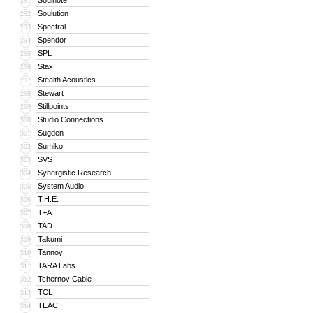
Soulnote
291
Soulution
292
Spectral
293
Spendor
294
SPL
295
Stax
296
Stealth Acoustics
297
Stewart
298
Stillpoints
299
Studio Connections
300
Sugden
301
Sumiko
302
SVS
303
Synergistic Research
304
System Audio
305
T.H.E.
306
T+A
307
TAD
308
Takumi
309
Tannoy
310
TARA Labs
311
Tchernov Cable
312
TCL
313
TEAC
314