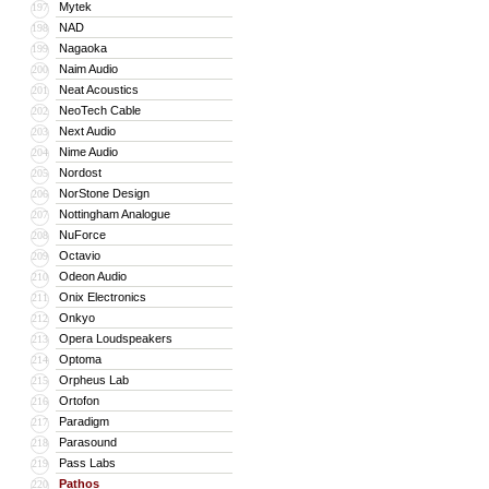
Mytek
197
NAD
198
Nagaoka
199
Naim Audio
200
Neat Acoustics
201
NeoTech Cable
202
Next Audio
203
Nime Audio
204
Nordost
205
NorStone Design
206
Nottingham Analogue
207
NuForce
208
Octavio
209
Odeon Audio
210
Onix Electronics
211
Onkyo
212
Opera Loudspeakers
213
Optoma
214
Orpheus Lab
215
Ortofon
216
Paradigm
217
Parasound
218
Pass Labs
219
Pathos
220