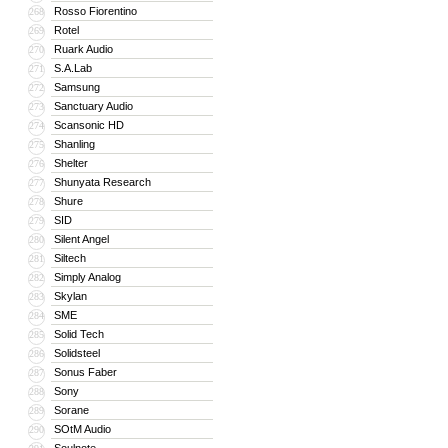
Rosso Fiorentino
268
Rotel
269
Ruark Audio
270
S.A.Lab
271
Samsung
272
Sanctuary Audio
273
Scansonic HD
274
Shanling
275
Shelter
276
Shunyata Research
277
Shure
278
SID
279
Silent Angel
280
Siltech
281
Simply Analog
282
Skylan
283
SME
284
Solid Tech
285
Solidsteel
286
Sonus Faber
287
Sony
288
Sorane
289
SOtM Audio
290