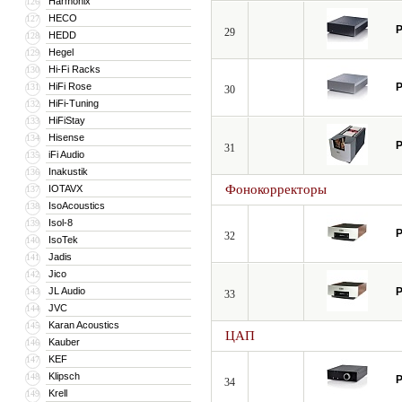
Harmonix
126
HECO
127
P
29
HEDD
128
Hegel
129
Hi-Fi Racks
130
HiFi Rose
P
131
30
HiFi-Tuning
132
HiFiStay
133
Hisense
134
P
31
iFi Audio
135
Inakustik
136
Фонокорректоры
IOTAVX
137
IsoAcoustics
138
Isol-8
139
P
32
IsoTek
140
Jadis
141
Jico
142
JL Audio
P
143
33
JVC
144
Karan Acoustics
145
ЦАП
Kauber
146
KEF
147
Klipsch
148
P
34
Krell
149