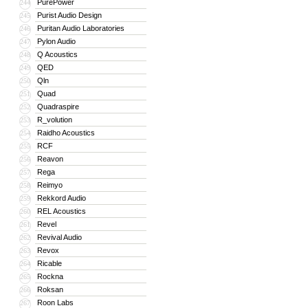
PurePower
244
Purist Audio Design
245
Puritan Audio Laboratories
246
Pylon Audio
247
Q Acoustics
248
QED
249
Qln
250
Quad
251
Quadraspire
252
R_volution
253
Raidho Acoustics
254
RCF
255
Reavon
256
Rega
257
Reimyo
258
Rekkord Audio
259
REL Acoustics
260
Revel
261
Revival Audio
262
Revox
263
Ricable
264
Rockna
265
Roksan
266
Roon Labs
267