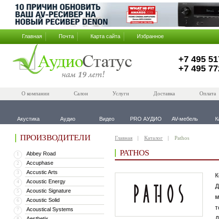
Главная
Почта
Карта сайта
Избранное
+7 495 51
+7 495 77
О компании
Салон
Услуги
Доставка
Оплата
Акустика
Аудио
Видео
PRO АУДИО
AV-мебель
К
ПРОИЗВОДИТЕЛИ
Главная
Каталог
Pathos
PATHOS
Abbey Road
1
Accuphase
2
Accustic Arts
3
К
Acoustic Energy
4
Д
Acoustic Signature
5
м
Acoustic Solid
6
т
Acoustical Systems
7
Д
Aesthetix
8