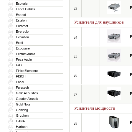
Esoteric
103
P
23
Esprit Cables
104
Esseci
105
Estelon
106
Усилители для наушников
Euromet
107
Eversolo
108
P
Evolution
24
109
Exell
110
Exposure
111
Ferrum Audio
112
P
25
Fezz Audio
113
FiiO
114
Finite Elemente
115
P
26
FISCH
116
Focal
117
Furutech
118
Gallo Acoustics
119
P
27
Gauder Akustik
120
Gold Note
121
Усилители мощности
Goldring
122
Gryphon
123
HANA
124
P
28
Harbeth
125