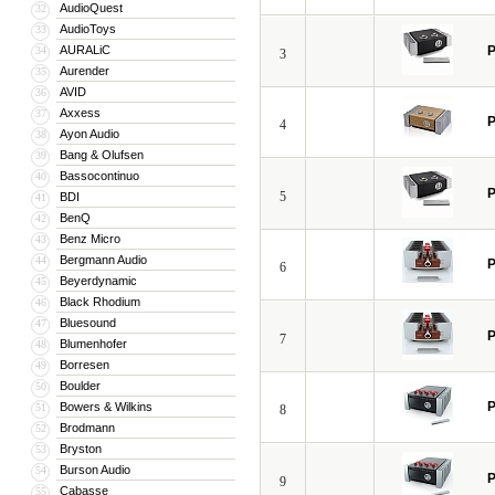
AudioQuest
32
AudioToys
33
AURALiC
P
34
3
Aurender
35
AVID
36
Axxess
37
P
4
Ayon Audio
38
Bang & Olufsen
39
Bassocontinuo
40
P
5
BDI
41
BenQ
42
Benz Micro
43
Bergmann Audio
44
P
6
Beyerdynamic
45
Black Rhodium
46
Bluesound
47
P
7
Blumenhofer
48
Borresen
49
Boulder
50
P
Bowers & Wilkins
51
8
Brodmann
52
Bryston
53
Burson Audio
54
P
9
Cabasse
55