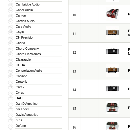
Cambridge Audio
56
Canor Audio
57
P
10
Canton
58
Cardas Audio
59
Cary Audio
60
P
Cayin
61
11
a
CH Precision
62
Chario
63
Chord Company
64
P
12
M
Chord Electronics
65
Clearaudio
66
CODA
67
P
Constellation Audio
68
13
Copland
69
Creaktiv
70
Creek
71
P
14
Cyrus
72
DALI
73
Dan D’Agostino
74
P
15
darTZeel
75
Davis Acoustics
76
dCS
77
Defunc
78
P
16