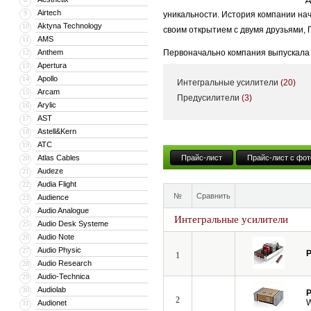
Airtech
9
уникальности. История компании на
Aktyna Technology
10
своим открытием с двумя друзьями,
AMS
11
Anthem
Первоначально компания выпускала 
12
Apertura
13
цифровых источников до акустически
Apollo
14
Интегральные усилители
(20)
Инновационная философия Pathos от
Arcam
15
Предусилители
(3)
Arylic
16
воспроизведения музыки. Создание 
AST
17
маркой Pathos, должна содержать что
Astell&Kern
18
передать музыку. Кроме непосредст
ATC
19
Atlas Cables
Прайс-лист
Прайс-лист с фот
20
На сегодняшний день Pathos являет
Audeze
21
международных наград и позитивных
Audia Flight
22
стадии активной разработки продукц
№
Сравнить
Audience
23
ни один конкурент не смог предложи
Audio Analogue
24
Интегральные усилители
итальянских мастеров, в производст
Audio Desk Systeme
25
качества, вся выпускаемая продукци
Audio Note
26
Audio Physic
27
P
1
Audio Research
28
Audio-Technica
29
Audiolab
30
P
2
Audionet
31