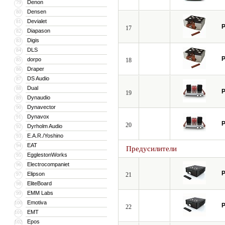
Denon
79
Densen
80
Devialet
81
P
17
Diapason
82
Digis
83
DLS
84
P
dorpo
85
18
Draper
86
DS Audio
87
Dual
88
P
19
Dynaudio
89
Dynavector
90
Dynavox
91
P
20
Dyrholm Audio
92
E.A.R./Yoshino
93
EAT
94
Предусилители
EgglestonWorks
95
Electrocompaniet
96
P
Elipson
97
21
EliteBoard
98
EMM Labs
99
Emotiva
100
P
22
EMT
101
Epos
102