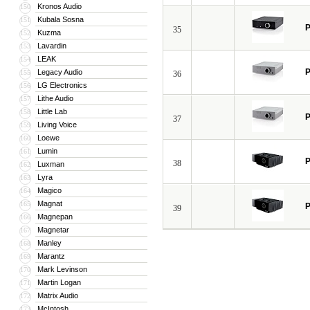
Kronos Audio
150
Kubala Sosna
151
P
35
Kuzma
152
Lavardin
153
LEAK
154
P
Legacy Audio
155
36
LG Electronics
156
Lithe Audio
157
Little Lab
158
P
37
Living Voice
159
Loewe
160
Lumin
161
P
38
Luxman
162
Lyra
163
Magico
164
Magnat
165
P
39
Magnepan
166
Magnetar
167
Manley
168
Marantz
169
Mark Levinson
170
Martin Logan
171
Matrix Audio
172
McIntosh
173