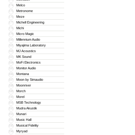
Melco
174
Metronome
175
Meze
176
Michell Engineering
177
Michi
178
Micro Magic
179
Millennium Audio
180
Miyajima Laboratory
181
MJ Acoustics
182
MK Sound
183
MoFi Electronics
184
Monitor Audio
185
Montana
186
Moon by Simaudio
187
Moonriver
188
Morch
189
Morel
190
MSB Technology
191
Mudra Akustik
192
Munari
193
Music Hall
194
Musical Fidelity
195
Myryad
196