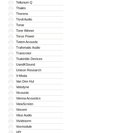
Tellurium Q
315
Thales
316
Thorens
317
Tivoli Audio
318
Tonar
319
Tone Winner
320
Torus Power
321
Totem Acoustic
322
Trafomatic Audio
323
Transrotor
324
Tsakiridis Devices
325
UandKSound
326
Unison Research
327
V-Moda
328
Van Den Hul
329
Velodyne
330
Vicoustic
331
Vienna Acoustics
332
ViewScreen
333
Vincent
334
Vitus Audio
335
Vividstorm
336
Voxmodule
337
VPI
338