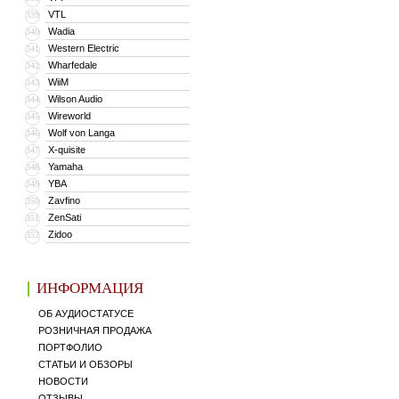
VTL
339
Wadia
340
Western Electric
341
Wharfedale
342
WiiM
343
Wilson Audio
344
Wireworld
345
Wolf von Langa
346
X-quisite
347
Yamaha
348
YBA
349
Zavfino
350
ZenSati
351
Zidoo
352
ИНФОРМАЦИЯ
ОБ АУДИОСТАТУСЕ
РОЗНИЧНАЯ ПРОДАЖА
ПОРТФОЛИО
СТАТЬИ И ОБЗОРЫ
НОВОСТИ
ОТЗЫВЫ