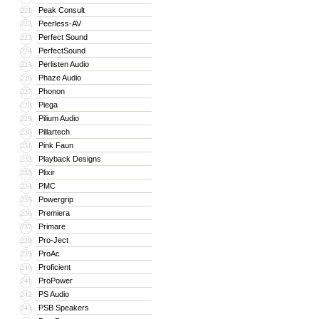
Peak Consult
221
Peerless-AV
222
Perfect Sound
223
PerfectSound
224
Perlisten Audio
225
Phaze Audio
226
Phonon
227
Piega
228
Pilium Audio
229
Pillartech
230
Pink Faun
231
Playback Designs
232
Plixir
233
PMC
234
Powergrip
235
Premiera
236
Primare
237
Pro-Ject
238
ProAc
239
Proficient
240
ProPower
241
PS Audio
242
PSB Speakers
243