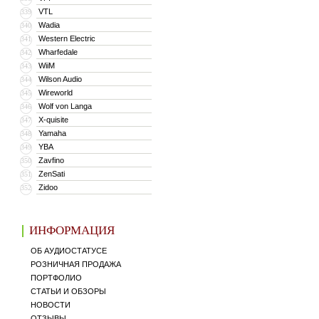
VTL
339
Wadia
340
Western Electric
341
Wharfedale
342
WiiM
343
Wilson Audio
344
Wireworld
345
Wolf von Langa
346
X-quisite
347
Yamaha
348
YBA
349
Zavfino
350
ZenSati
351
Zidoo
352
ИНФОРМАЦИЯ
ОБ АУДИОСТАТУСЕ
РОЗНИЧНАЯ ПРОДАЖА
ПОРТФОЛИО
СТАТЬИ И ОБЗОРЫ
НОВОСТИ
ОТЗЫВЫ