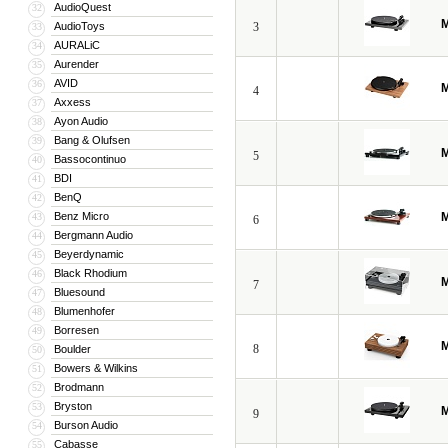
AudioQuest
32
M
AudioToys
3
33
AURALiC
34
Aurender
35
AVID
36
M
4
Axxess
37
Ayon Audio
38
Bang & Olufsen
39
M
5
Bassocontinuo
40
BDI
41
BenQ
42
Benz Micro
M
43
6
Bergmann Audio
44
Beyerdynamic
45
Black Rhodium
46
M
7
Bluesound
47
Blumenhofer
48
Borresen
49
M
8
Boulder
50
Bowers & Wilkins
51
Brodmann
52
Bryston
53
M
9
Burson Audio
54
Cabasse
55