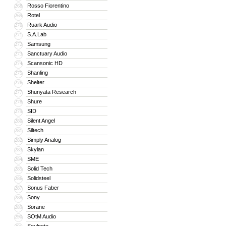
Rosso Fiorentino
268
Rotel
269
Ruark Audio
270
S.A.Lab
271
Samsung
272
Sanctuary Audio
273
Scansonic HD
274
Shanling
275
Shelter
276
Shunyata Research
277
Shure
278
SID
279
Silent Angel
280
Siltech
281
Simply Analog
282
Skylan
283
SME
284
Solid Tech
285
Solidsteel
286
Sonus Faber
287
Sony
288
Sorane
289
SOtM Audio
290