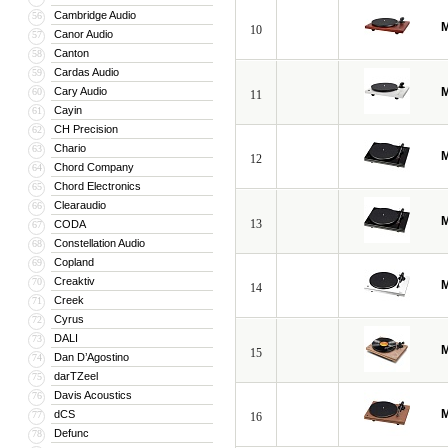
Cambridge Audio
56
M
10
Canor Audio
57
Canton
58
Cardas Audio
59
Cary Audio
M
60
11
Cayin
61
CH Precision
62
Chario
63
M
12
Chord Company
64
Chord Electronics
65
Clearaudio
66
M
13
CODA
67
Constellation Audio
68
Copland
69
Creaktiv
70
M
14
Creek
71
Cyrus
72
DALI
73
M
15
Dan D’Agostino
74
darTZeel
75
Davis Acoustics
76
M
dCS
77
16
Defunc
78