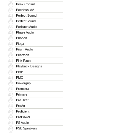
Peak Consult
221
Peerless-AV
222
Perfect Sound
223
PerfectSound
224
Perlisten Audio
225
Phaze Audio
226
Phonon
227
Piega
228
Pilium Audio
229
Pillartech
230
Pink Faun
231
Playback Designs
232
Plixir
233
PMC
234
Powergrip
235
Premiera
236
Primare
237
Pro-Ject
238
ProAc
239
Proficient
240
ProPower
241
PS Audio
242
PSB Speakers
243