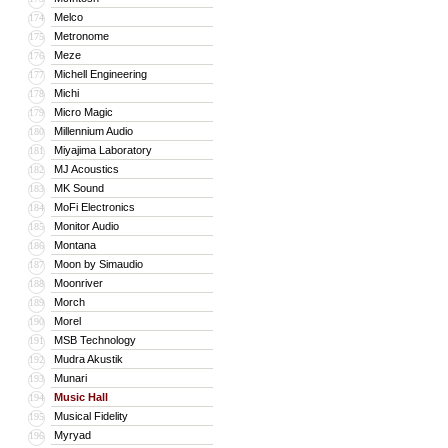
Melco
174
Metronome
175
Meze
176
Michell Engineering
177
Michi
178
Micro Magic
179
Millennium Audio
180
Miyajima Laboratory
181
MJ Acoustics
182
MK Sound
183
MoFi Electronics
184
Monitor Audio
185
Montana
186
Moon by Simaudio
187
Moonriver
188
Morch
189
Morel
190
MSB Technology
191
Mudra Akustik
192
Munari
193
Music Hall
194
Musical Fidelity
195
Myryad
196