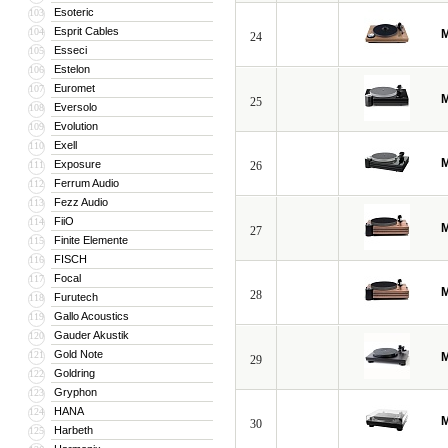
Esoteric
103
Esprit Cables
104
M
24
Esseci
105
Estelon
106
Euromet
107
M
25
Eversolo
108
Evolution
109
Exell
110
M
Exposure
111
26
Ferrum Audio
112
Fezz Audio
113
FiiO
114
M
27
Finite Elemente
115
FISCH
116
Focal
117
M
28
Furutech
118
Gallo Acoustics
119
Gauder Akustik
120
Gold Note
121
M
29
Goldring
122
Gryphon
123
HANA
124
M
30
Harbeth
125