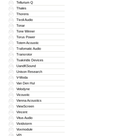
Tellurium Q
315
Thales
316
Thorens
317
Tivoli Audio
318
Tonar
319
Tone Winner
320
Torus Power
321
Totem Acoustic
322
Trafomatic Audio
323
Transrotor
324
Tsakiridis Devices
325
UandKSound
326
Unison Research
327
V-Moda
328
Van Den Hul
329
Velodyne
330
Vicoustic
331
Vienna Acoustics
332
ViewScreen
333
Vincent
334
Vitus Audio
335
Vividstorm
336
Voxmodule
337
VPI
338