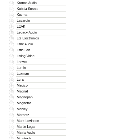
Kronos Audio
150
Kubala Sosna
151
Kuzma
152
Lavardin
153
LEAK
154
Legacy Audio
155
LG Electronics
156
Lithe Audio
157
Little Lab
158
Living Voice
159
Loewe
160
Lumin
161
Luxman
162
Lyra
163
Magico
164
Magnat
165
Magnepan
166
Magnetar
167
Manley
168
Marantz
169
Mark Levinson
170
Martin Logan
171
Matrix Audio
172
McIntosh
173