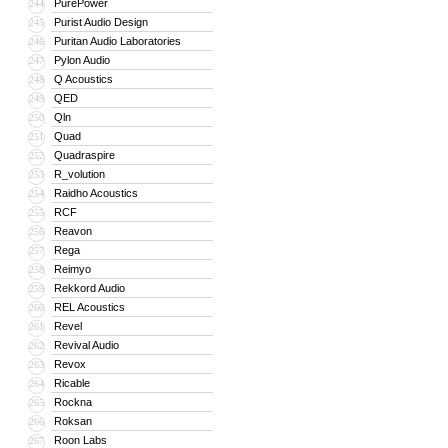
PurePower
244
Purist Audio Design
245
Puritan Audio Laboratories
246
Pylon Audio
247
Q Acoustics
248
QED
249
Qln
250
Quad
251
Quadraspire
252
R_volution
253
Raidho Acoustics
254
RCF
255
Reavon
256
Rega
257
Reimyo
258
Rekkord Audio
259
REL Acoustics
260
Revel
261
Revival Audio
262
Revox
263
Ricable
264
Rockna
265
Roksan
266
Roon Labs
267