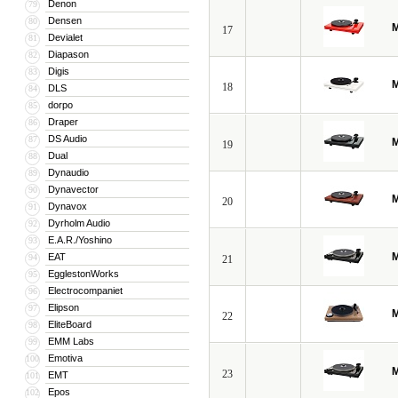
Denon
79
Densen
80
M
17
Devialet
81
Diapason
82
Digis
83
M
18
DLS
84
dorpo
85
Draper
86
DS Audio
87
M
19
Dual
88
Dynaudio
89
Dynavector
90
M
20
Dynavox
91
Dyrholm Audio
92
E.A.R./Yoshino
93
M
EAT
94
21
EgglestonWorks
95
Electrocompaniet
96
Elipson
97
M
22
EliteBoard
98
EMM Labs
99
Emotiva
100
M
23
EMT
101
Epos
102