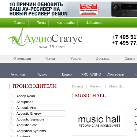
Главная
Почта
Карта сайта
Избранное
+7 495 51
+7 495 77
О компании
Салон
Услуги
Доставка
Оплата
Акустика
Аудио
Видео
PRO АУДИО
AV-мебель
К
ПРОИЗВОДИТЕЛИ
Главная
Каталог
Music Hall
MUSIC HALL
Abbey Road
1
Accuphase
2
Accustic Arts
3
К
Acoustic Energy
4
F
Acoustic Signature
5
д
Acoustic Solid
6
«
Acoustical Systems
7
Aesthetix
8