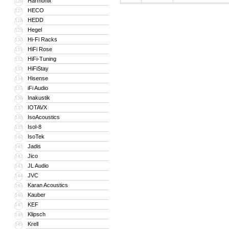
Harmonix
126
HECO
127
HEDD
128
Hegel
129
Hi-Fi Racks
130
HiFi Rose
131
HiFi-Tuning
132
HiFiStay
133
Hisense
134
iFi Audio
135
Inakustik
136
IOTAVX
137
IsoAcoustics
138
Isol-8
139
IsoTek
140
Jadis
141
Jico
142
JL Audio
143
JVC
144
Karan Acoustics
145
Kauber
146
KEF
147
Klipsch
148
Krell
149