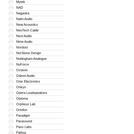
Mytek
197
NAD
198
Nagaoka
199
Naim Audio
200
Neat Acoustics
201
NeoTech Cable
202
Next Audio
203
Nime Audio
204
Nordost
205
NorStone Design
206
Nottingham Analogue
207
NuForce
208
Octavio
209
Odeon Audio
210
Onix Electronics
211
Onkyo
212
Opera Loudspeakers
213
Optoma
214
Orpheus Lab
215
Ortofon
216
Paradigm
217
Parasound
218
Pass Labs
219
Pathos
220