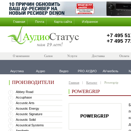
Главная
Почта
Карта сайта
Избранное
+7 495 51
+7 495 77
О компании
Салон
Услуги
Доставка
Оплата
Акустика
Аудио
Видео
PRO АУДИО
AV-мебель
К
ПРОИЗВОДИТЕЛИ
Главная
Каталог
Powergrip
POWERGRIP
Abbey Road
1
Accuphase
2
Accustic Arts
3
Б
Acoustic Energy
4
п
Acoustic Signature
5
н
Acoustic Solid
6
д
Acoustical Systems
7
с
Aesthetix
8