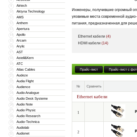
Airtech
9
Инженеры, получившие огромный опы
Aktyna Technology
10
уязвимые места современной аудио-в
AMS
11
Anthem
питания, предназначенная для реше
12
Apertura
13
Знакомство с отечественными реалия
Apollo
14
Ethernet кабели
(4)
и функционально, создать модель Y
Arcam
15
HDMI кабели
(14)
Arylic
16
различных помех. И, что немаловаж
AST
17
получившийся продукт был абсолютно
Astell&Kern
18
подобных устройств, внушительный 
ATC
19
Atlas Cables
Прайс-лист
Прайс-лист с фот
20
Кроме того, новая модель способна
Audeze
21
два USB-устройства или, будучи вкл
Audia Flight
22
№
Сравнить
Audience
Таким образом, с продуктами Powerg
23
Audio Analogue
24
звучанию, и по удобству использован
Ethernet кабели
Audio Desk Systeme
25
Audio Note
26
Audio Physic
27
P
1
Audio Research
28
Audio-Technica
29
Audiolab
30
P
2
Audionet
31