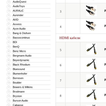
AudioQuest
32
AudioToys
33
AURALiC
P
34
3
Aurender
35
AVID
36
Axxess
37
P
4
Ayon Audio
38
Bang & Olufsen
39
HDMI кабели
Bassocontinuo
40
BDI
41
BenQ
42
P
5
Benz Micro
43
Bergmann Audio
44
Beyerdynamic
45
P
Black Rhodium
46
6
Bluesound
47
Blumenhofer
48
Borresen
49
P
7
Boulder
50
Bowers & Wilkins
51
Brodmann
52
P
8
Bryston
53
Burson Audio
54
Cabasse
55