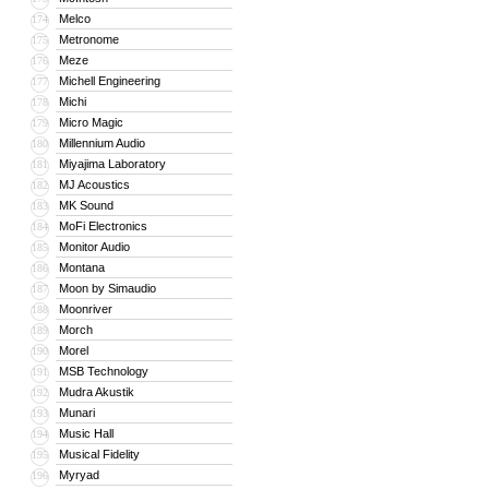
Melco
174
Metronome
175
Meze
176
Michell Engineering
177
Michi
178
Micro Magic
179
Millennium Audio
180
Miyajima Laboratory
181
MJ Acoustics
182
MK Sound
183
MoFi Electronics
184
Monitor Audio
185
Montana
186
Moon by Simaudio
187
Moonriver
188
Morch
189
Morel
190
MSB Technology
191
Mudra Akustik
192
Munari
193
Music Hall
194
Musical Fidelity
195
Myryad
196