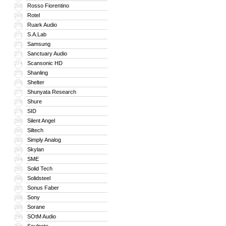
Rosso Fiorentino
268
Rotel
269
Ruark Audio
270
S.A.Lab
271
Samsung
272
Sanctuary Audio
273
Scansonic HD
274
Shanling
275
Shelter
276
Shunyata Research
277
Shure
278
SID
279
Silent Angel
280
Siltech
281
Simply Analog
282
Skylan
283
SME
284
Solid Tech
285
Solidsteel
286
Sonus Faber
287
Sony
288
Sorane
289
SOtM Audio
290