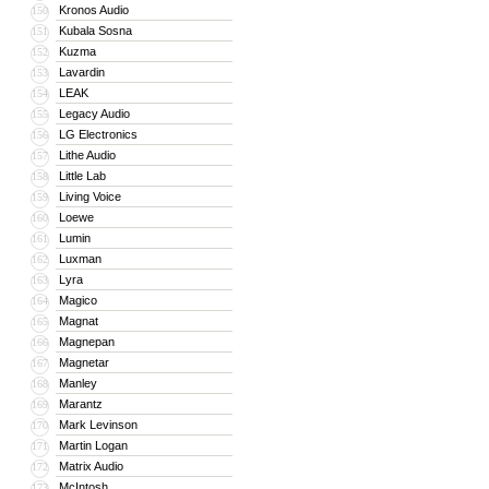
Kronos Audio
150
Kubala Sosna
151
Kuzma
152
Lavardin
153
LEAK
154
Legacy Audio
155
LG Electronics
156
Lithe Audio
157
Little Lab
158
Living Voice
159
Loewe
160
Lumin
161
Luxman
162
Lyra
163
Magico
164
Magnat
165
Magnepan
166
Magnetar
167
Manley
168
Marantz
169
Mark Levinson
170
Martin Logan
171
Matrix Audio
172
McIntosh
173