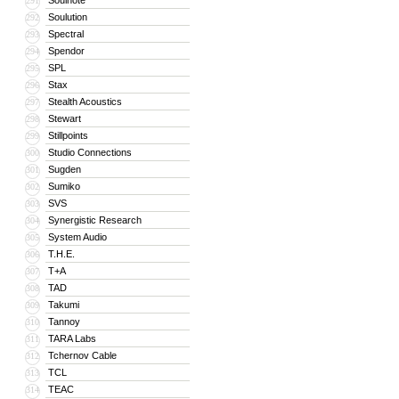
Soulnote
291
Soulution
292
Spectral
293
Spendor
294
SPL
295
Stax
296
Stealth Acoustics
297
Stewart
298
Stillpoints
299
Studio Connections
300
Sugden
301
Sumiko
302
SVS
303
Synergistic Research
304
System Audio
305
T.H.E.
306
T+A
307
TAD
308
Takumi
309
Tannoy
310
TARA Labs
311
Tchernov Cable
312
TCL
313
TEAC
314