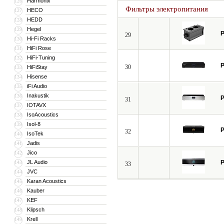
Harmonix
126
Фильтры электропитания
HECO
127
HEDD
128
Hegel
129
P
29
Hi-Fi Racks
130
HiFi Rose
131
HiFi-Tuning
132
P
30
HiFiStay
133
Hisense
134
iFi Audio
135
Inakustik
136
P
31
IOTAVX
137
IsoAcoustics
138
Isol-8
139
P
32
IsoTek
140
Jadis
141
Jico
142
JL Audio
P
143
33
JVC
144
Karan Acoustics
145
Kauber
146
KEF
147
Klipsch
148
Krell
149