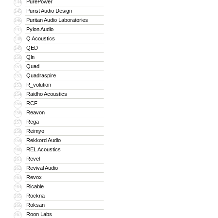
PurePower
244
Purist Audio Design
245
Puritan Audio Laboratories
246
Pylon Audio
247
Q Acoustics
248
QED
249
Qln
250
Quad
251
Quadraspire
252
R_volution
253
Raidho Acoustics
254
RCF
255
Reavon
256
Rega
257
Reimyo
258
Rekkord Audio
259
REL Acoustics
260
Revel
261
Revival Audio
262
Revox
263
Ricable
264
Rockna
265
Roksan
266
Roon Labs
267