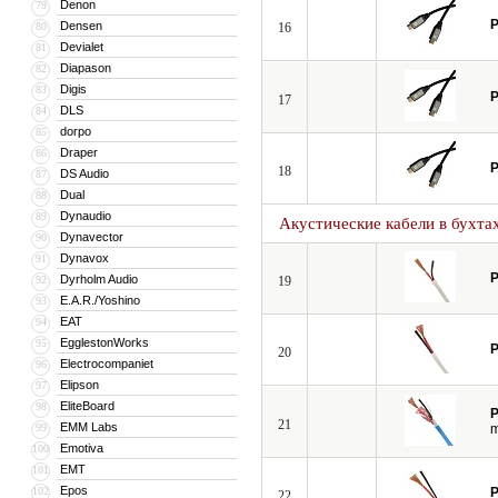
Denon
79
P
Densen
80
16
Devialet
81
Diapason
82
Digis
83
P
17
DLS
84
dorpo
85
Draper
86
P
18
DS Audio
87
Dual
88
Dynaudio
89
Акустические кабели в бухта
Dynavector
90
Dynavox
91
P
Dyrholm Audio
92
19
E.A.R./Yoshino
93
EAT
94
EgglestonWorks
95
P
20
Electrocompaniet
96
Elipson
97
EliteBoard
98
P
21
EMM Labs
99
Emotiva
100
EMT
101
Epos
102
P
22