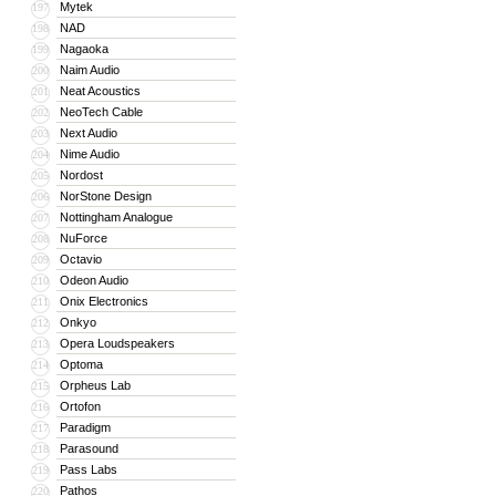
Mytek
197
NAD
198
Nagaoka
199
Naim Audio
200
Neat Acoustics
201
NeoTech Cable
202
Next Audio
203
Nime Audio
204
Nordost
205
NorStone Design
206
Nottingham Analogue
207
NuForce
208
Octavio
209
Odeon Audio
210
Onix Electronics
211
Onkyo
212
Opera Loudspeakers
213
Optoma
214
Orpheus Lab
215
Ortofon
216
Paradigm
217
Parasound
218
Pass Labs
219
Pathos
220