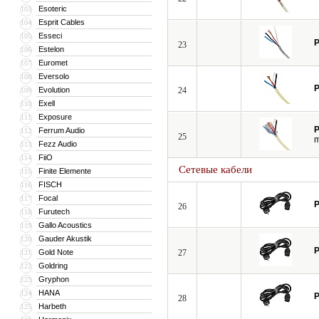
Esoteric
103
Esprit Cables
104
Esseci
105
P
23
Estelon
106
Euromet
107
Eversolo
108
P
Evolution
24
109
Exell
110
Exposure
111
P
Ferrum Audio
112
25
Fezz Audio
113
FiiO
114
Сетевые кабели
Finite Elemente
115
FISCH
116
Focal
117
P
26
Furutech
118
Gallo Acoustics
119
Gauder Akustik
120
P
Gold Note
27
121
Goldring
122
Gryphon
123
HANA
124
P
28
Harbeth
125