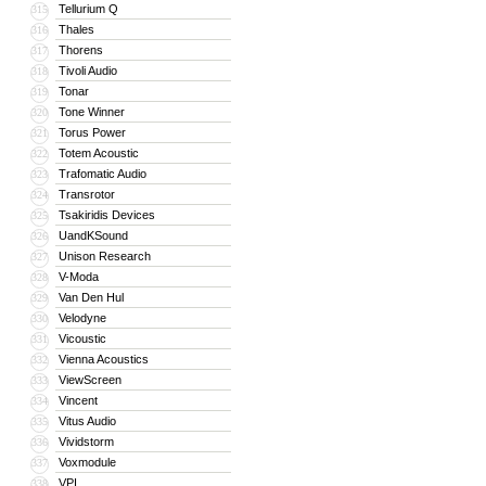
Tellurium Q
315
Thales
316
Thorens
317
Tivoli Audio
318
Tonar
319
Tone Winner
320
Torus Power
321
Totem Acoustic
322
Trafomatic Audio
323
Transrotor
324
Tsakiridis Devices
325
UandKSound
326
Unison Research
327
V-Moda
328
Van Den Hul
329
Velodyne
330
Vicoustic
331
Vienna Acoustics
332
ViewScreen
333
Vincent
334
Vitus Audio
335
Vividstorm
336
Voxmodule
337
VPI
338