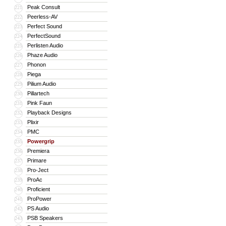
Peak Consult
221
Peerless-AV
222
Perfect Sound
223
PerfectSound
224
Perlisten Audio
225
Phaze Audio
226
Phonon
227
Piega
228
Pilium Audio
229
Pillartech
230
Pink Faun
231
Playback Designs
232
Plixir
233
PMC
234
Powergrip
235
Premiera
236
Primare
237
Pro-Ject
238
ProAc
239
Proficient
240
ProPower
241
PS Audio
242
PSB Speakers
243