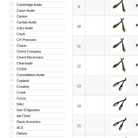
Cambridge Audio
56
P
9
Canor Audio
57
Canton
58
Cardas Audio
59
P
10
Cary Audio
60
Cayin
61
CH Precision
62
P
Chario
63
11
Chord Company
64
Chord Electronics
65
Clearaudio
66
P
12
CODA
67
Constellation Audio
68
Copland
69
P
13
Creaktiv
70
Creek
71
Cyrus
72
DALI
73
P
14
Dan D’Agostino
74
darTZeel
75
Davis Acoustics
76
P
15
dCS
77
Defunc
78