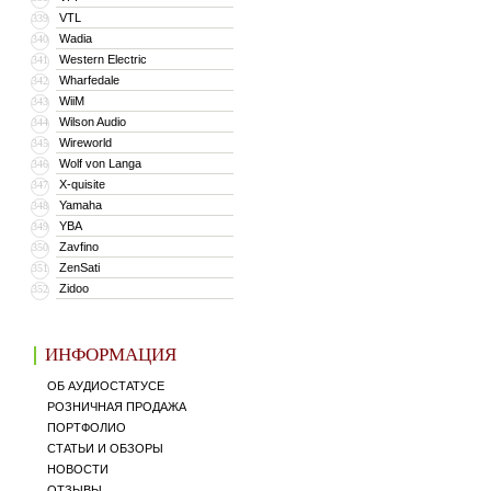
VTL
339
Wadia
340
Western Electric
341
Wharfedale
342
WiiM
343
Wilson Audio
344
Wireworld
345
Wolf von Langa
346
X-quisite
347
Yamaha
348
YBA
349
Zavfino
350
ZenSati
351
Zidoo
352
ИНФОРМАЦИЯ
ОБ АУДИОСТАТУСЕ
РОЗНИЧНАЯ ПРОДАЖА
ПОРТФОЛИО
СТАТЬИ И ОБЗОРЫ
НОВОСТИ
ОТЗЫВЫ