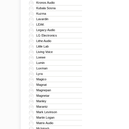
Kronos Audio
150
Kubala Sosna
151
Kuzma
152
Lavardin
153
LEAK
154
Legacy Audio
155
LG Electronics
156
Lithe Audio
157
Little Lab
158
Living Voice
159
Loewe
160
Lumin
161
Luxman
162
Lyra
163
Magico
164
Magnat
165
Magnepan
166
Magnetar
167
Manley
168
Marantz
169
Mark Levinson
170
Martin Logan
171
Matrix Audio
172
McIntosh
173