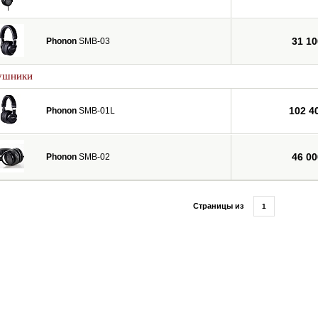
31 10
Phonon
SMB-03
ушники
102 4
Phonon
SMB-01L
46 00
Phonon
SMB-02
Страницы из
1