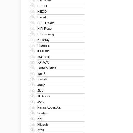
Harmonix
126
HECO
127
HEDD
128
Hegel
129
Hi-Fi Racks
130
HiFi Rose
131
HiFi-Tuning
132
HiFiStay
133
Hisense
134
iFi Audio
135
Inakustik
136
IOTAVX
137
IsoAcoustics
138
Isol-8
139
IsoTek
140
Jadis
141
Jico
142
JL Audio
143
JVC
144
Karan Acoustics
145
Kauber
146
KEF
147
Klipsch
148
Krell
149