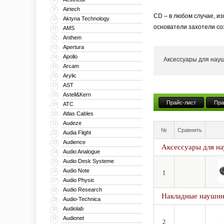
Airtech
9
CD – в любом случае, и
Aktyna Technology
10
основатели захотели соз
AMS
11
Anthem
12
История PHONON начала
Apertura
13
партнером из группы Tok
Apollo
14
Аксессуары для нау
Arcam
15
Открытие бренда предва
Arylic
16
итоге воплотились в п
AST
17
Astell&Kern
18
Вся техника PHONON при
Прайс-лист
Пра
ATC
19
Atlas Cables
20
Audeze
21
№
Сравнить
Audia Flight
22
Audience
23
Аксессуары для н
Audio Analogue
24
Audio Desk Systeme
25
Audio Note
26
1
Audio Physic
27
Audio Research
28
Накладные наушн
Audio-Technica
29
Audiolab
30
Audionet
31
2