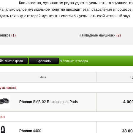
Как известно, музыкантам редко удается услышать то звучание, ко
значально целое музыкальное полотно проходит этап разделения в процессе
дать технику, с которой музыканты смогли бы услышать свой истинный звук.
сь в 2010 году, когда признанные профессионалы и опытные аудиофилы реш
yo Black Star Алексом Пратом (он же DJ Alex) и Юзуки Учияма (aka no milk), 
шников
(1)
Накладные наушники
(2)
ряли десятилетия самоотверженных исследований в области аудиопромышленн
родукцию PHONON.
думывается и создается в Японии - стране, которая всегда отличалась беск
йс-лист с фото
Сравнить
В списке:
0
товара
Имя
Ц
аушников
4 00
Phonon
SMB-02 Replacement Pads
ики
38 00
Phonon
4400