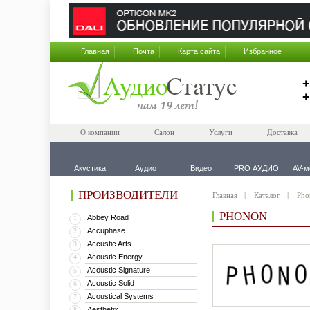
Главная
Почта
Карта сайта
Избранное
+
+
О компании
Салон
Услуги
Доставка
Акустика
Аудио
Видео
PRO АУДИО
AV-м
ПРОИЗВОДИТЕЛИ
Главная
Каталог
Pho
PHONON
Abbey Road
1
Accuphase
2
Accustic Arts
3
Acoustic Energy
4
Acoustic Signature
5
Acoustic Solid
6
Acoustical Systems
7
Aesthetix
8