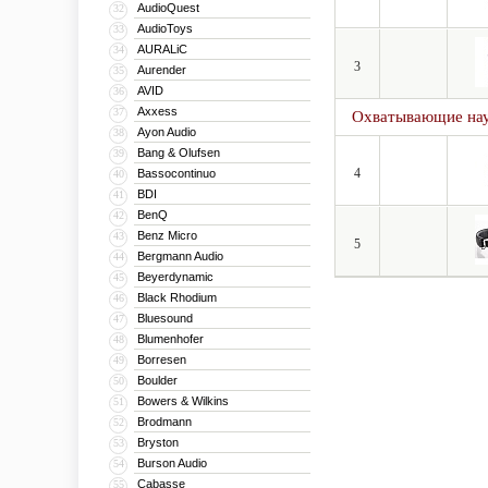
AudioQuest
32
AudioToys
33
AURALiC
34
3
Aurender
35
AVID
36
Axxess
37
Охватывающие на
Ayon Audio
38
Bang & Olufsen
39
4
Bassocontinuo
40
BDI
41
BenQ
42
Benz Micro
43
5
Bergmann Audio
44
Beyerdynamic
45
Black Rhodium
46
Bluesound
47
Blumenhofer
48
Borresen
49
Boulder
50
Bowers & Wilkins
51
Brodmann
52
Bryston
53
Burson Audio
54
Cabasse
55