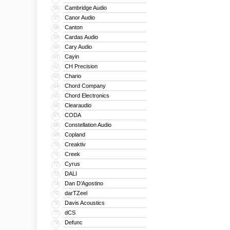
Cambridge Audio
56
Canor Audio
57
Canton
58
Cardas Audio
59
Cary Audio
60
Cayin
61
CH Precision
62
Chario
63
Chord Company
64
Chord Electronics
65
Clearaudio
66
CODA
67
Constellation Audio
68
Copland
69
Creaktiv
70
Creek
71
Cyrus
72
DALI
73
Dan D’Agostino
74
darTZeel
75
Davis Acoustics
76
dCS
77
Defunc
78