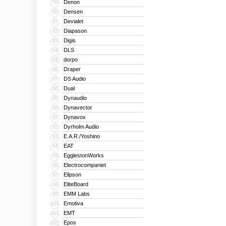
Denon
79
Densen
80
Devialet
81
Diapason
82
Digis
83
DLS
84
dorpo
85
Draper
86
DS Audio
87
Dual
88
Dynaudio
89
Dynavector
90
Dynavox
91
Dyrholm Audio
92
E.A.R./Yoshino
93
EAT
94
EgglestonWorks
95
Electrocompaniet
96
Elipson
97
EliteBoard
98
EMM Labs
99
Emotiva
100
EMT
101
Epos
102