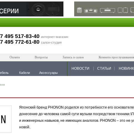
7 495 517-83-40
интернет-магазин
7 495 772-61-80
салон-студия
Оплата
Вопросы
Запись в салон
Комната прослушивания
НОВОСТИ
СТАТЬИ
НОВИН
ебель
Кабели
Аксессуары
non
Японский бренд PHONON родился из потребности его основателей
донесение до человека самой сути музыки посредством техники.
и инженерных навыков, не имеющих аналогов. PHONON – это не 
новой.