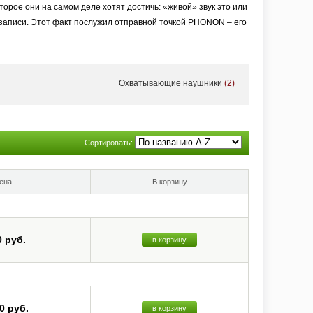
торое они на самом деле хотят достичь: «живой» звук это или
 записи. Этот факт послужил отправной точкой PHONON – его
или объединиться с мастеринг-инженером Исао Кумано, его
продюсером и аудиотехником.
Охватывающие наушники
(2)
ости и бесконечного поиска того самого Звука, которые в
омпромиссным подходом к качеству производства.
Сортировать:
ена
В корзину
0 руб.
в корзину
0 руб.
в корзину