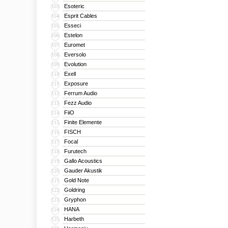
Esoteric
103
Esprit Cables
104
Esseci
105
Estelon
106
Euromet
107
Eversolo
108
Evolution
109
Exell
110
Exposure
111
Ferrum Audio
112
Fezz Audio
113
FiiO
114
Finite Elemente
115
FISCH
116
Focal
117
Furutech
118
Gallo Acoustics
119
Gauder Akustik
120
Gold Note
121
Goldring
122
Gryphon
123
HANA
124
Harbeth
125