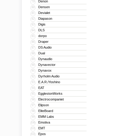
Denon
79
Densen
80
Devialet
81
Diapason
82
Digis
83
DLS
84
dorpo
85
Draper
86
DS Audio
87
Dual
88
Dynaudio
89
Dynavector
90
Dynavox
91
Dyrholm Audio
92
E.A.R./Yoshino
93
EAT
94
EgglestonWorks
95
Electrocompaniet
96
Elipson
97
EliteBoard
98
EMM Labs
99
Emotiva
100
EMT
101
Epos
102