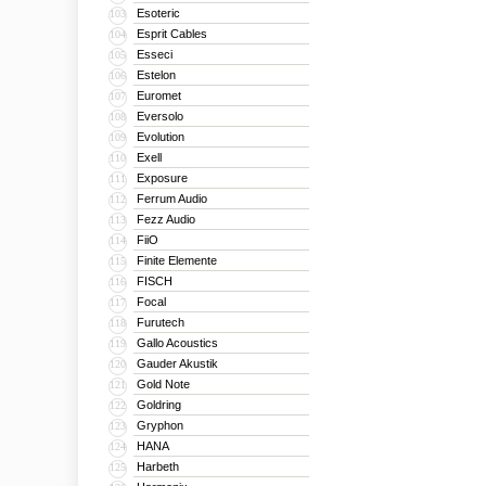
Esoteric
103
Esprit Cables
104
Esseci
105
Estelon
106
Euromet
107
Eversolo
108
Evolution
109
Exell
110
Exposure
111
Ferrum Audio
112
Fezz Audio
113
FiiO
114
Finite Elemente
115
FISCH
116
Focal
117
Furutech
118
Gallo Acoustics
119
Gauder Akustik
120
Gold Note
121
Goldring
122
Gryphon
123
HANA
124
Harbeth
125