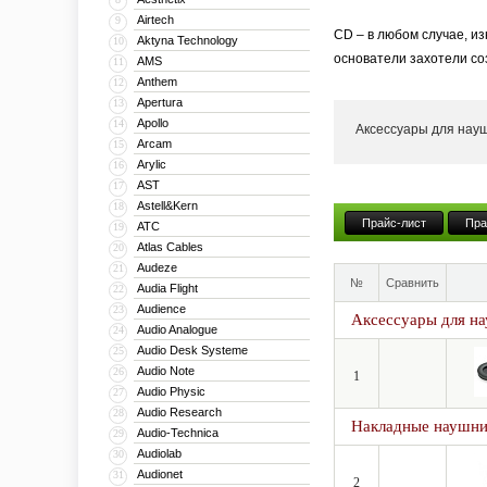
Airtech
9
CD – в любом случае, и
Aktyna Technology
10
основатели захотели соз
AMS
11
Anthem
12
История PHONON начала
Apertura
13
партнером из группы Tok
Apollo
14
Аксессуары для нау
Arcam
15
Открытие бренда предва
Arylic
16
итоге воплотились в п
AST
17
Astell&Kern
18
Вся техника PHONON при
Прайс-лист
Пра
ATC
19
Atlas Cables
20
Audeze
21
№
Сравнить
Audia Flight
22
Audience
23
Аксессуары для н
Audio Analogue
24
Audio Desk Systeme
25
Audio Note
26
1
Audio Physic
27
Audio Research
28
Накладные наушн
Audio-Technica
29
Audiolab
30
Audionet
31
2