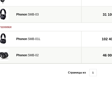
31 10
Phonon
SMB-03
ушники
102 4
Phonon
SMB-01L
46 00
Phonon
SMB-02
Страницы из
1