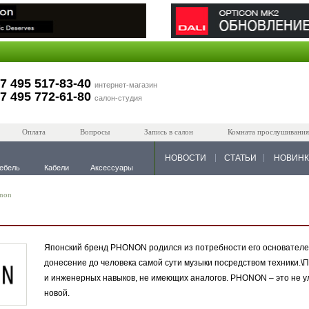
7 495 517-83-40
интернет-магазин
7 495 772-61-80
салон-студия
Оплата
Вопросы
Запись в салон
Комната прослушивания
НОВОСТИ
СТАТЬИ
НОВИН
ебель
Кабели
Аксессуары
non
Японский бренд PHONON родился из потребности его основателей
донесение до человека самой сути музыки посредством техники.
и инженерных навыков, не имеющих аналогов. PHONON – это не 
новой.