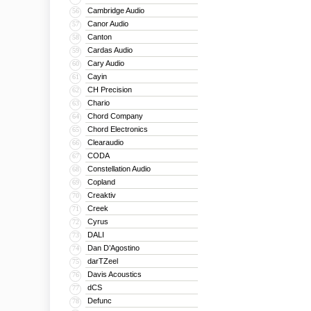
Cambridge Audio
56
Canor Audio
57
Canton
58
Cardas Audio
59
Cary Audio
60
Cayin
61
CH Precision
62
Chario
63
Chord Company
64
Chord Electronics
65
Clearaudio
66
CODA
67
Constellation Audio
68
Copland
69
Creaktiv
70
Creek
71
Cyrus
72
DALI
73
Dan D’Agostino
74
darTZeel
75
Davis Acoustics
76
dCS
77
Defunc
78