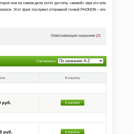
торое они на самом деле хотят достичь: «живой» звук это или
 записи. Этот факт послужил отправной точкой PHONON – его
или объединиться с мастеринг-инженером Исао Кумано, его
продюсером и аудиотехником.
Охватывающие наушники
(2)
ости и бесконечного поиска того самого Звука, которые в
омпромиссным подходом к качеству производства.
Сортировать:
ена
В корзину
0 руб.
в корзину
0 руб.
в корзину