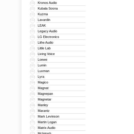
Kronos Audio
150
Kubala Sosna
151
Kuzma
152
Lavardin
153
LEAK
154
Legacy Audio
155
LG Electronics
156
Lithe Audio
157
Little Lab
158
Living Voice
159
Loewe
160
Lumin
161
Luxman
162
Lyra
163
Magico
164
Magnat
165
Magnepan
166
Magnetar
167
Manley
168
Marantz
169
Mark Levinson
170
Martin Logan
171
Matrix Audio
172
McIntosh
173