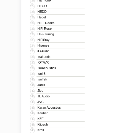
Harmonix
126
HECO
127
HEDD
128
Hegel
129
Hi-Fi Racks
130
HiFi Rose
131
HiFi-Tuning
132
HiFiStay
133
Hisense
134
iFi Audio
135
Inakustik
136
IOTAVX
137
IsoAcoustics
138
Isol-8
139
IsoTek
140
Jadis
141
Jico
142
JL Audio
143
JVC
144
Karan Acoustics
145
Kauber
146
KEF
147
Klipsch
148
Krell
149