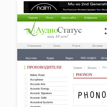
Главная
Почта
Карта сайта
Избранное
+
+
О компании
Салон
Услуги
Доставка
Акустика
Аудио
Видео
PRO АУДИО
AV-м
ПРОИЗВОДИТЕЛИ
Главная
Каталог
Pho
PHONON
Abbey Road
1
Accuphase
2
Accustic Arts
3
Acoustic Energy
4
Acoustic Signature
5
Acoustic Solid
6
Acoustical Systems
7
Aesthetix
8