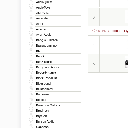
AudioQuest
32
AudioToys
33
AURALiC
34
3
Aurender
35
AVID
36
Axxess
37
Охватывающие на
Ayon Audio
38
Bang & Olufsen
39
4
Bassocontinuo
40
BDI
41
BenQ
42
Benz Micro
43
5
Bergmann Audio
44
Beyerdynamic
45
Black Rhodium
46
Bluesound
47
Blumenhofer
48
Borresen
49
Boulder
50
Bowers & Wilkins
51
Brodmann
52
Bryston
53
Burson Audio
54
Cabasse
55