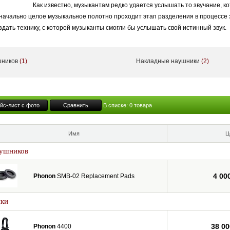
Как известно, музыкантам редко удается услышать то звучание, ко
значально целое музыкальное полотно проходит этап разделения в процессе
дать технику, с которой музыканты смогли бы услышать свой истинный звук.
сь в 2010 году, когда признанные профессионалы и опытные аудиофилы реш
yo Black Star Алексом Пратом (он же DJ Alex) и Юзуки Учияма (aka no milk), 
шников
(1)
Накладные наушники
(2)
ряли десятилетия самоотверженных исследований в области аудиопромышленн
родукцию PHONON.
думывается и создается в Японии - стране, которая всегда отличалась беск
йс-лист с фото
Сравнить
В списке:
0
товара
Имя
Ц
аушников
4 00
Phonon
SMB-02 Replacement Pads
ики
38 00
Phonon
4400