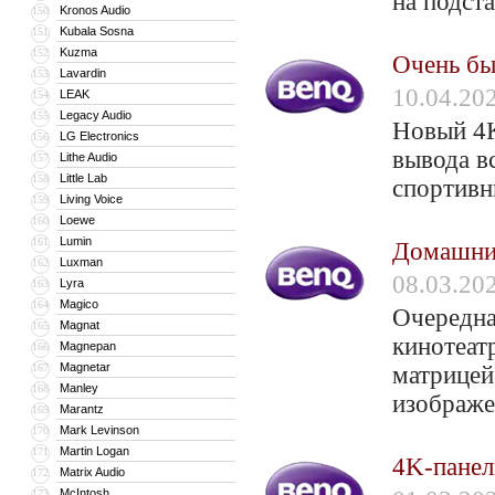
на подст
Kronos Audio
150
Kubala Sosna
151
Kuzma
152
Очень бы
Lavardin
153
10.04.20
LEAK
154
Legacy Audio
155
Новый 4K
LG Electronics
156
вывода вс
Lithe Audio
157
Little Lab
158
спортив
Living Voice
159
Loewe
160
Lumin
161
Домашни
Luxman
162
08.03.20
Lyra
163
Magico
164
Очередна
Magnat
165
кинотеат
Magnepan
166
Magnetar
167
матрицей
Manley
168
изображе
Marantz
169
Mark Levinson
170
Martin Logan
171
4K-пане
Matrix Audio
172
McIntosh
173