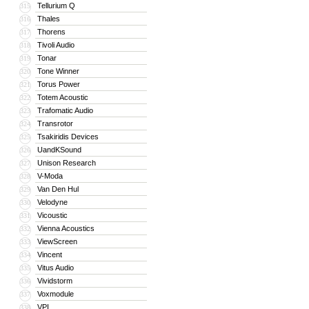
Tellurium Q
315
Thales
316
Thorens
317
Tivoli Audio
318
Tonar
319
Tone Winner
320
Torus Power
321
Totem Acoustic
322
Trafomatic Audio
323
Transrotor
324
Tsakiridis Devices
325
UandKSound
326
Unison Research
327
V-Moda
328
Van Den Hul
329
Velodyne
330
Vicoustic
331
Vienna Acoustics
332
ViewScreen
333
Vincent
334
Vitus Audio
335
Vividstorm
336
Voxmodule
337
VPI
338