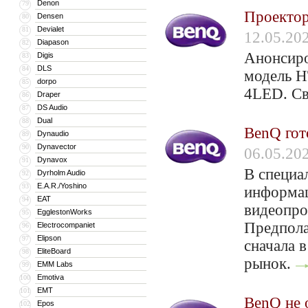
Denon
79
Проектор
Densen
80
Devialet
81
12.05.20
Diapason
82
Анонсиро
Digis
83
DLS
84
модель H
dorpo
85
4LED. Св
Draper
86
DS Audio
87
Dual
88
BenQ гот
Dynaudio
89
Dynavector
90
06.05.20
Dynavox
91
В специа
Dyrholm Audio
92
E.A.R./Yoshino
93
информац
EAT
94
видеопро
EgglestonWorks
95
Предпола
Electrocompaniet
96
Elipson
97
сначала 
EliteBoard
98
рынок.
EMM Labs
99
Emotiva
100
EMT
101
BenQ не 
Epos
102