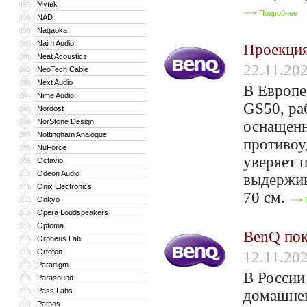
Mytek
197
Подробнее
NAD
198
Nagaoka
199
Naim Audio
200
Проекция
Neat Acoustics
201
22.11.20
NeoTech Cable
202
Next Audio
203
В Европе
Nime Audio
204
GS50, ра
Nordost
205
NorStone Design
206
оснащенн
Nottingham Analogue
207
противоу
NuForce
208
уверяет 
Octavio
209
Odeon Audio
210
выдержив
Onix Electronics
211
70 см.
Onkyo
212
Opera Loudspeakers
213
Optoma
214
BenQ пок
Orpheus Lab
215
Ortofon
216
12.11.20
Paradigm
217
В России
Parasound
218
Pass Labs
219
домашне
Pathos
220