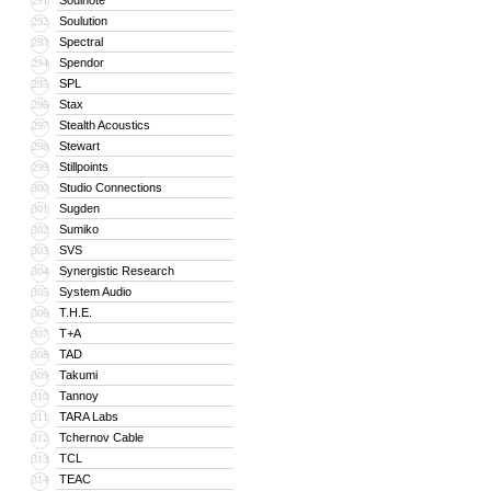
Soulnote
291
Soulution
292
Spectral
293
Spendor
294
SPL
295
Stax
296
Stealth Acoustics
297
Stewart
298
Stillpoints
299
Studio Connections
300
Sugden
301
Sumiko
302
SVS
303
Synergistic Research
304
System Audio
305
T.H.E.
306
T+A
307
TAD
308
Takumi
309
Tannoy
310
TARA Labs
311
Tchernov Cable
312
TCL
313
TEAC
314