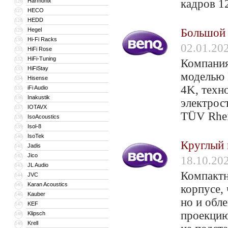
Harmonix
кадров 1
126
HECO
127
HEDD
128
Hegel
Большой 
129
Hi-Fi Racks
130
02.01.20
HiFi Rose
131
HiFi-Tuning
132
Компания
HiFiStay
133
моделью 
Hisense
134
4K, техн
iFi Audio
135
Inakustik
136
электрос
IOTAVX
137
TÜV Rhei
IsoAcoustics
138
Isol-8
139
IsoTek
140
Круглый 
Jadis
141
Jico
142
18.10.20
JL Audio
143
Компактн
JVC
144
Karan Acoustics
145
корпусе, 
Kauber
146
но и обл
KEF
147
проекцию
Klipsch
148
Krell
149