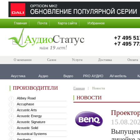
Главная
Почта
Карта сайта
Избранное
+7 495 51
+7 495 77
О компании
Салон
Услуги
Доставка
Оплата
Акустика
Аудио
Видео
PRO АУДИО
AV-мебель
К
ПРОИЗВОДИТЕЛИ
Главная
Новости
НОВОСТИ
Abbey Road
1
Accuphase
2
Accustic Arts
3
Проектор
Acoustic Energy
4
15.08.20
Acoustic Signature
5
Acoustic Solid
6
Выпущен 
Acoustical Systems
7
линейке 
Aesthetix
8