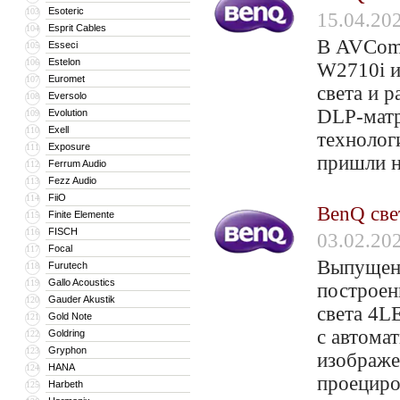
Esoteric
103
15.04.20
Esprit Cables
104
В AVComf
Esseci
105
Estelon
106
W2710i и
Euromet
107
света и 
Eversolo
108
DLP-матр
Evolution
109
Exell
110
технолог
Exposure
111
пришли н
Ferrum Audio
112
Fezz Audio
113
FiiO
114
BenQ све
Finite Elemente
115
FISCH
116
03.02.20
Focal
117
Выпущен
Furutech
118
Gallo Acoustics
119
построен
Gauder Akustik
120
света 4L
Gold Note
121
с автома
Goldring
122
Gryphon
123
изображе
HANA
124
проециро
Harbeth
125