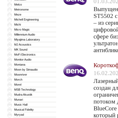
01.03.20
Melco
174
Выпущены
Metronome
175
ST5502 с
Meze
176
Michell Engineering
177
– из сери
Michi
178
цифровой
Micro Magic
179
Millennium Audio
180
сфере би
Miyajima Laboratory
181
ультрато
MJ Acoustics
182
антиблик
MK Sound
183
MoFi Electronics
184
Monitor Audio
185
Коротко
Montana
186
Moon by Simaudio
187
16.02.20
Moonriver
188
Лазерны
Morch
189
Morel
190
создан д
MSB Technology
191
ограниче
Mudra Akustik
192
Munari
193
потоком 
Music Hall
194
BlueCore
Musical Fidelity
195
который 
Myryad
196