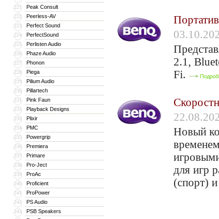
Peak Consult
221
Peerless-AV
222
Портатив
Perfect Sound
223
03.10.20
PerfectSound
224
Perlisten Audio
225
Представ
Phaze Audio
226
2.1, Blu
Phonon
227
Fi.
Piega
228
Подроб
Pilium Audio
229
Pillartech
230
Скорост
Pink Faun
231
Playback Designs
232
22.08.20
Plixir
233
PMC
234
Новый ко
Powergrip
235
временем
Premiera
236
игровыми
Primare
237
Pro-Ject
238
для игр р
ProAc
239
(спорт) 
Proficient
240
ProPower
241
PS Audio
242
PSB Speakers
243