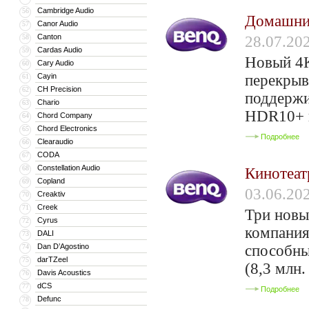
Cambridge Audio
56
Домашний
Canor Audio
57
Canton
58
28.07.20
Cardas Audio
59
Новый 4K
Cary Audio
60
Cayin
перекрыв
61
CH Precision
62
поддерж
Chario
63
HDR10+ и
Chord Company
64
Chord Electronics
65
Подробнее
Clearaudio
66
CODA
67
Constellation Audio
68
Кинотеат
Copland
69
03.06.20
Creaktiv
70
Creek
71
Три новы
Cyrus
72
компания
DALI
73
Dan D’Agostino
способны
74
darTZeel
75
(8,3 млн
Davis Acoustics
76
dCS
77
Подробнее
Defunc
78