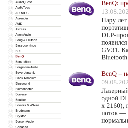
BenQ: пр
AudioQuest
32
AudioToys
33
13.08.20
AURALiC
34
Aurender
Пару лет
35
AVID
36
портатив
Axxess
37
DLP-прое
Ayon Audio
38
Bang & Olufsen
39
появился
Bassocontinuo
40
GV31. Ка
BDI
41
Bluetoot
BenQ
42
Benz Micro
43
Bergmann Audio
44
BenQ – н
Beyerdynamic
45
Black Rhodium
46
09.08.20
Bluesound
47
Blumenhofer
Лазерный
48
Borresen
49
одной DL
Boulder
50
x 2160),
Bowers & Wilkins
51
Brodmann
52
поток — 
Bryston
53
нормаль
Burson Audio
54
Cabasse
55