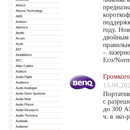
Airtech
предназн
9
Aktyna Technology
10
короткоф
AMS
11
поддержк
Anthem
12
Apertura
13
году. Но
Apollo
14
двойным 
Arcam
15
правильн
Arylic
16
AST
17
– лазерн
Astell&Kern
18
Eco/Norm
ATC
19
Atlas Cables
20
Audeze
21
Громког
Audia Flight
22
Audience
23
15.08.20
Audio Analogue
24
Портатив
Audio Desk Systeme
25
Audio Note
26
с разреш
Audio Physic
27
до 300 A
Audio Research
28
ч. в эко
Audio-Technica
29
Audiolab
30
Audionet
31