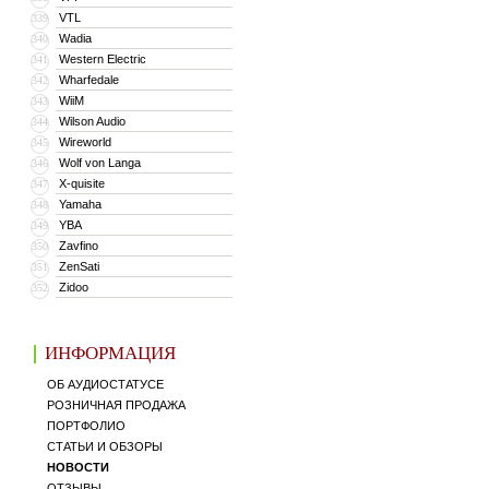
VTL
339
Wadia
340
Western Electric
341
Wharfedale
342
WiiM
343
Wilson Audio
344
Wireworld
345
Wolf von Langa
346
X-quisite
347
Yamaha
348
YBA
349
Zavfino
350
ZenSati
351
Zidoo
352
ИНФОРМАЦИЯ
ОБ АУДИОСТАТУСЕ
РОЗНИЧНАЯ ПРОДАЖА
ПОРТФОЛИО
СТАТЬИ И ОБЗОРЫ
НОВОСТИ
ОТЗЫВЫ