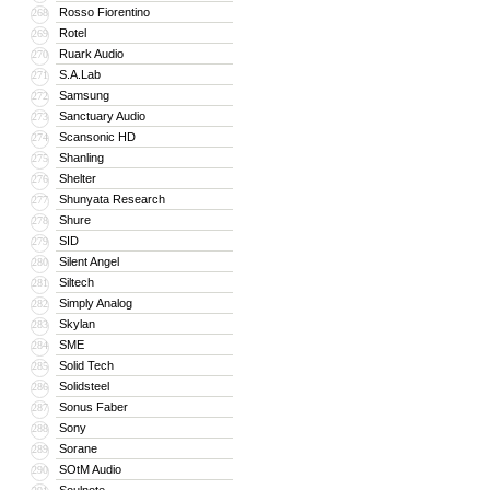
Rosso Fiorentino
268
Rotel
269
Ruark Audio
270
S.A.Lab
271
Samsung
272
Sanctuary Audio
273
Scansonic HD
274
Shanling
275
Shelter
276
Shunyata Research
277
Shure
278
SID
279
Silent Angel
280
Siltech
281
Simply Analog
282
Skylan
283
SME
284
Solid Tech
285
Solidsteel
286
Sonus Faber
287
Sony
288
Sorane
289
SOtM Audio
290