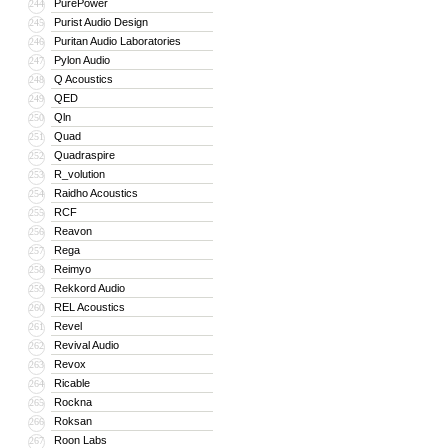
PurePower
244
Purist Audio Design
245
Puritan Audio Laboratories
246
Pylon Audio
247
Q Acoustics
248
QED
249
Qln
250
Quad
251
Quadraspire
252
R_volution
253
Raidho Acoustics
254
RCF
255
Reavon
256
Rega
257
Reimyo
258
Rekkord Audio
259
REL Acoustics
260
Revel
261
Revival Audio
262
Revox
263
Ricable
264
Rockna
265
Roksan
266
Roon Labs
267