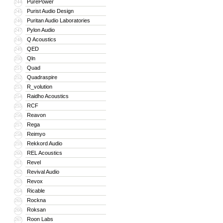
PurePower
244
Purist Audio Design
245
Puritan Audio Laboratories
246
Pylon Audio
247
Q Acoustics
248
QED
249
Qln
250
Quad
251
Quadraspire
252
R_volution
253
Raidho Acoustics
254
RCF
255
Reavon
256
Rega
257
Reimyo
258
Rekkord Audio
259
REL Acoustics
260
Revel
261
Revival Audio
262
Revox
263
Ricable
264
Rockna
265
Roksan
266
Roon Labs
267