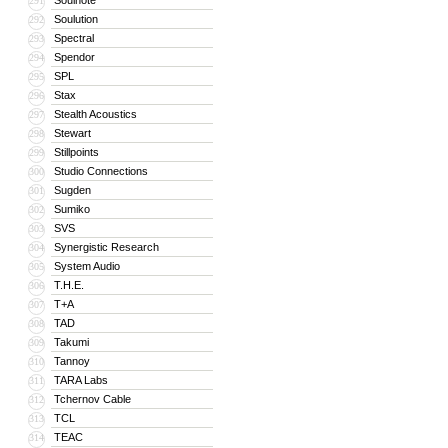
Soulnote
291
Soulution
292
Spectral
293
Spendor
294
SPL
295
Stax
296
Stealth Acoustics
297
Stewart
298
Stillpoints
299
Studio Connections
300
Sugden
301
Sumiko
302
SVS
303
Synergistic Research
304
System Audio
305
T.H.E.
306
T+A
307
TAD
308
Takumi
309
Tannoy
310
TARA Labs
311
Tchernov Cable
312
TCL
313
TEAC
314