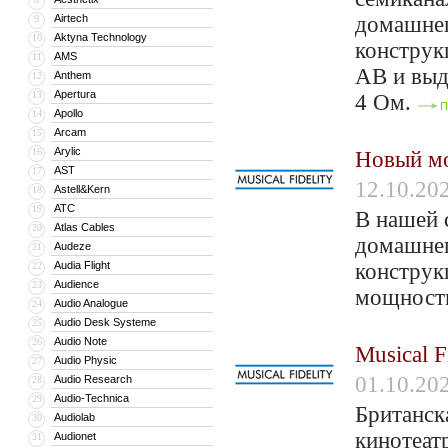
Airtech
домашнег
9
Aktyna Technology
10
конструк
AMS
11
АВ и выд
Anthem
12
Apertura
13
4 Ом.
П
Apollo
14
Arcam
15
Arylic
16
Новый мо
AST
17
12.10.20
Astell&Kern
18
ATC
19
В нашей 
Atlas Cables
20
домашнег
Audeze
21
Audia Flight
конструк
22
Audience
23
мощность
Audio Analogue
24
Audio Desk Systeme
25
Audio Note
26
Musical F
Audio Physic
27
01.10.20
Audio Research
28
Audio-Technica
29
Британск
Audiolab
30
кинотеат
Audionet
31