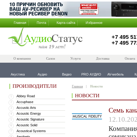
Главная
Почта
Карта сайта
Избранное
+7 495 51
+7 495 77
О компании
Салон
Услуги
Доставка
Оплата
Акустика
Аудио
Видео
PRO АУДИО
AV-мебель
К
ПРОИЗВОДИТЕЛИ
Главная
Новости
НОВОСТИ
Abbey Road
1
Accuphase
2
Accustic Arts
3
Семь кана
Acoustic Energy
4
12.10.20
Acoustic Signature
5
Acoustic Solid
6
Компания
Acoustical Systems
7
семикана
Aesthetix
8