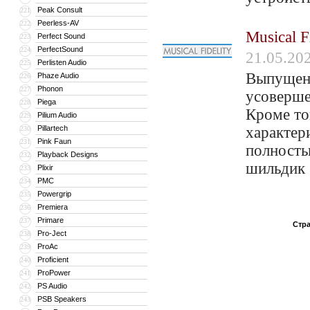
Peak Consult
221
Peerless-AV
222
Musical 
Perfect Sound
223
PerfectSound
224
21.05.20
Perlisten Audio
225
Выпущен 
Phaze Audio
226
Phonon
227
усоверше
Piega
228
Кроме то
Pilium Audio
229
Pillartech
характер
230
Pink Faun
231
полность
Playback Designs
232
шильдик 
Plixir
233
PMC
234
Powergrip
235
Premiera
236
Primare
237
Стра
Pro-Ject
238
ProAc
239
Proficient
240
ProPower
241
PS Audio
242
PSB Speakers
243