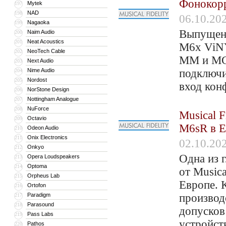
Фонокорр
Mytek
197
NAD
198
06.10.20
Nagaoka
199
Выпущено
Naim Audio
200
Neat Acoustics
201
M6x ViNY
NeoTech Cable
202
MM и MC 
Next Audio
203
Nime Audio
подключи
204
Nordost
205
вход кон
NorStone Design
206
Nottingham Analogue
207
NuForce
208
Musical 
Octavio
209
M6sR в Е
Odeon Audio
210
Onix Electronics
211
02.10.20
Onkyo
212
Одна из 
Opera Loudspeakers
213
Optoma
214
от Musica
Orpheus Lab
215
Европе. 
Ortofon
216
Paradigm
производ
217
Parasound
218
допусков
Pass Labs
219
устройст
Pathos
220