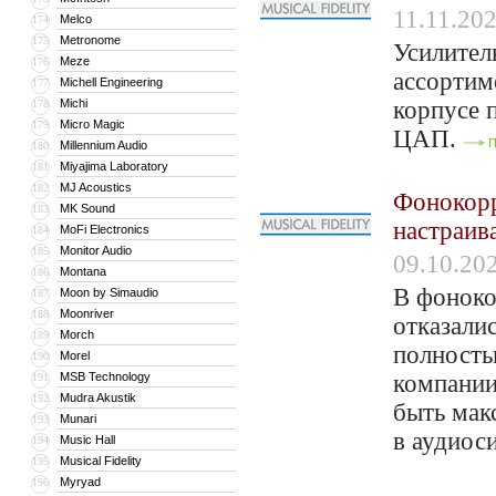
11.11.20
Melco
174
Metronome
175
Усилитель
Meze
176
ассортим
Michell Engineering
177
Michi
корпусе 
178
Micro Magic
179
ЦАП.
П
Millennium Audio
180
Miyajima Laboratory
181
MJ Acoustics
182
Фонокорр
MK Sound
183
настраив
MoFi Electronics
184
Monitor Audio
185
09.10.20
Montana
186
В фоноко
Moon by Simaudio
187
Moonriver
188
отказали
Morch
189
полность
Morel
190
MSB Technology
компании
191
Mudra Akustik
192
быть мак
Munari
193
в аудиос
Music Hall
194
Musical Fidelity
195
Myryad
196