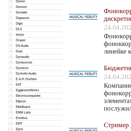
Denon
79
Densen
80
​Фонокорр
Devialet
81
дискретн
Diapason
82
Digis
83
24.04.20
DLS
84
Фонокорр
dorpo
85
Draper
86
фоноккор
DS Audio
87
линейке 
Dual
88
Dynaudio
89
Dynavector
90
Бюджетны
Dynavox
91
Dyrholm Audio
92
24.04.20
E.A.R./Yoshino
93
Компания
EAT
94
EgglestonWorks
95
фонокорр
Electrocompaniet
96
элементах
Elipson
97
послужил
EliteBoard
98
EMM Labs
99
Emotiva
100
Стример 
EMT
101
Epos
102