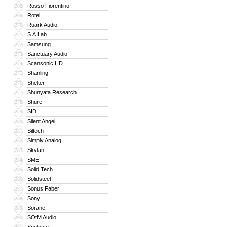
Rosso Fiorentino
268
Rotel
269
Ruark Audio
270
S.A.Lab
271
Samsung
272
Sanctuary Audio
273
Scansonic HD
274
Shanling
275
Shelter
276
Shunyata Research
277
Shure
278
SID
279
Silent Angel
280
Siltech
281
Simply Analog
282
Skylan
283
SME
284
Solid Tech
285
Solidsteel
286
Sonus Faber
287
Sony
288
Sorane
289
SOtM Audio
290