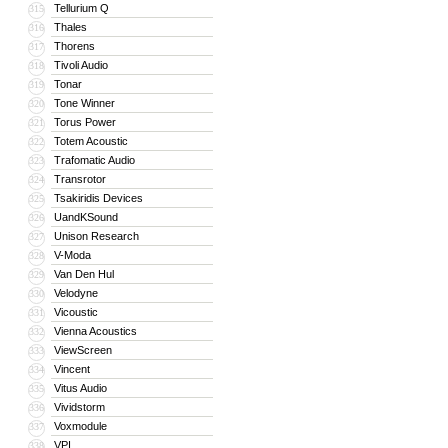
Tellurium Q
315
Thales
316
Thorens
317
Tivoli Audio
318
Tonar
319
Tone Winner
320
Torus Power
321
Totem Acoustic
322
Trafomatic Audio
323
Transrotor
324
Tsakiridis Devices
325
UandKSound
326
Unison Research
327
V-Moda
328
Van Den Hul
329
Velodyne
330
Vicoustic
331
Vienna Acoustics
332
ViewScreen
333
Vincent
334
Vitus Audio
335
Vividstorm
336
Voxmodule
337
VPI
338