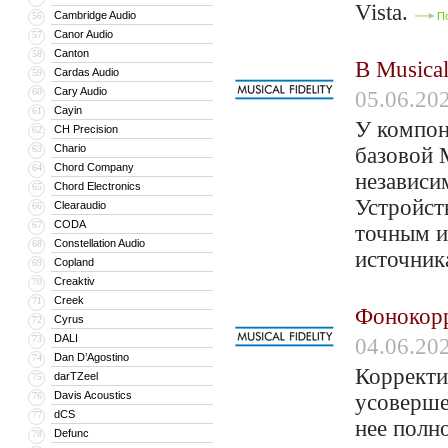
Vista.
Cambridge Audio
56
П
Canor Audio
57
Canton
58
В Musica
Cardas Audio
59
Cary Audio
60
05.06.20
Cayin
61
У компон
CH Precision
62
Chario
63
базовой 
Chord Company
64
независи
Chord Electronics
65
Устройст
Clearaudio
66
CODA
67
точным и
Constellation Audio
68
источник
Copland
69
Creaktiv
70
Creek
71
Фонокорр
Cyrus
72
DALI
73
04.06.20
Dan D’Agostino
74
Корректи
darTZeel
75
Davis Acoustics
76
усоверше
dCS
77
нее полн
Defunc
78