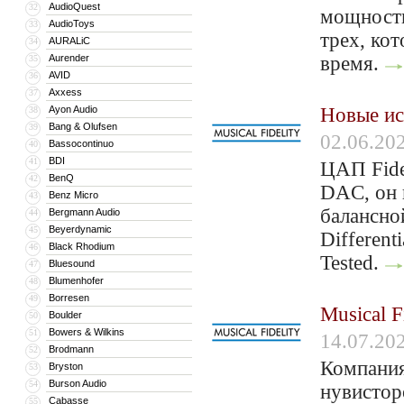
AudioQuest
32
мощности
AudioToys
33
трех, ко
AURALiC
34
Aurender
время.
35
AVID
36
Axxess
37
Ayon Audio
Новые ист
38
Bang & Olufsen
39
02.06.20
Bassocontinuo
40
BDI
41
ЦАП Fide
BenQ
42
DAC, он 
Benz Micro
43
балансно
Bergmann Audio
44
Beyerdynamic
45
Different
Black Rhodium
46
Tested.
Bluesound
47
Blumenhofer
48
Borresen
49
Musical F
Boulder
50
Bowers & Wilkins
51
14.07.20
Brodmann
52
Компания
Bryston
53
Burson Audio
54
нувистор
Cabasse
55