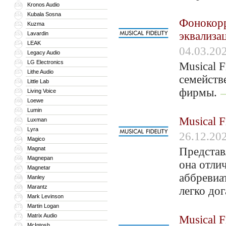
Kronos Audio
150
Kubala Sosna
151
Фонокорр
Kuzma
152
эквализа
Lavardin
153
LEAK
154
04.03.20
Legacy Audio
155
LG Electronics
156
Musical 
Lithe Audio
157
семейств
Little Lab
158
фирмы.
Living Voice
159
Loewe
160
Lumin
161
Musical F
Luxman
162
Lyra
163
26.12.20
Magico
164
Magnat
Представ
165
Magnepan
166
она отли
Magnetar
167
аббревиа
Manley
168
Marantz
169
легко дог
Mark Levinson
170
Martin Logan
171
Matrix Audio
172
Musical F
McIntosh
173