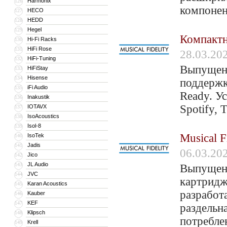
Harmonix
126
компонен
HECO
127
HEDD
128
Hegel
129
Компактн
Hi-Fi Racks
130
HiFi Rose
131
28.03.20
HiFi-Tuning
132
Выпущен 
HiFiStay
133
Hisense
134
поддержк
iFi Audio
135
Ready. У
Inakustik
136
Spotify, 
IOTAVX
137
IsoAcoustics
138
Isol-8
139
Musical 
IsoTek
140
Jadis
141
06.03.20
Jico
142
JL Audio
143
Выпущен
JVC
144
картридж
Karan Acoustics
145
разработ
Kauber
146
KEF
147
раздельн
Klipsch
148
потребле
Krell
149