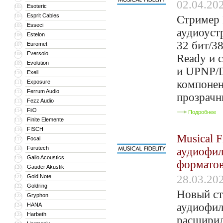
02.04.20
Esoteric
103
Esprit Cables
104
Стример 
Esseci
105
аудиоуст
Estelon
106
32 бит/3
Euromet
107
Eversolo
108
Ready и 
Evolution
109
и UPNP/
Exell
110
компонен
Exposure
111
Ferrum Audio
112
прозрачн
Fezz Audio
113
FiiO
114
Подробнее
Finite Elemente
115
FISCH
116
Musical 
Focal
117
Furutech
118
аудиофил
Gallo Acoustics
119
форматов
Gauder Akustik
120
Gold Note
28.03.20
121
Goldring
122
Новый ст
Gryphon
123
аудиофил
HANA
124
Harbeth
125
расшири