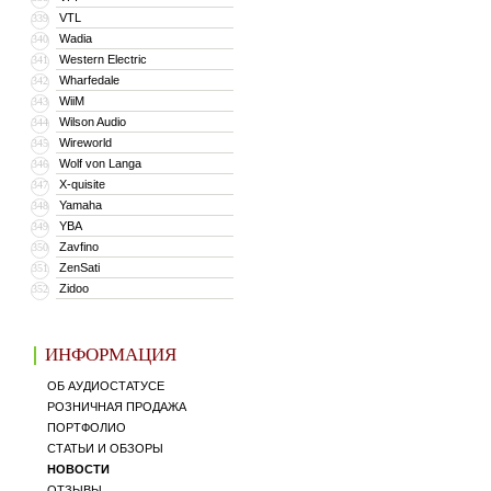
VTL
339
Wadia
340
Western Electric
341
Wharfedale
342
WiiM
343
Wilson Audio
344
Wireworld
345
Wolf von Langa
346
X-quisite
347
Yamaha
348
YBA
349
Zavfino
350
ZenSati
351
Zidoo
352
ИНФОРМАЦИЯ
ОБ АУДИОСТАТУСЕ
РОЗНИЧНАЯ ПРОДАЖА
ПОРТФОЛИО
СТАТЬИ И ОБЗОРЫ
НОВОСТИ
ОТЗЫВЫ