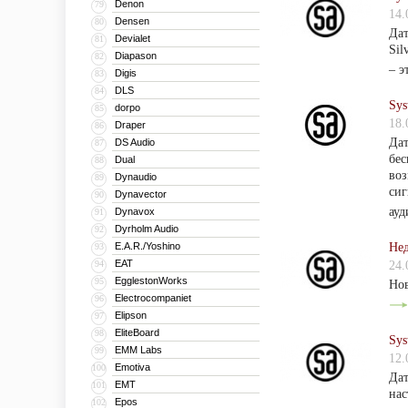
Denon
79
14.
Densen
80
Дат
Devialet
81
Sil
Diapason
82
– э
Digis
83
DLS
84
Sys
dorpo
85
18.
Draper
86
Дат
DS Audio
87
бес
Dual
88
воз
Dynaudio
89
сиг
Dynavector
90
ауд
Dynavox
91
Dyrholm Audio
92
E.A.R./Yoshino
Нед
93
EAT
94
24.
EgglestonWorks
95
Нов
Electrocompaniet
96
Elipson
97
EliteBoard
98
Sys
EMM Labs
99
12.
Emotiva
100
Дат
EMT
101
нас
Epos
102