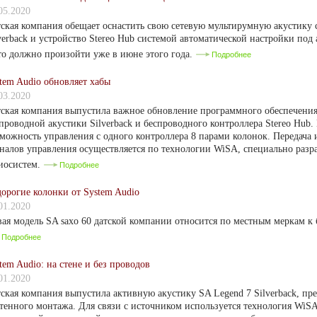
05.2020
ская компания обещает оснастить свою сетевую мультирумную акустику 
verback и устройство Stereo Hub системой автоматической настройки по
то должно произойти уже в июне этого года.
Подробнее
tem Audio обновляет хабы
03.2020
ская компания выпустила важное обновление программного обеспечения
проводной акустики Silverback и беспроводного контроллера Stereo Hub.
можность управления с одного контроллера 8 парами колонок. Передача
налов управления осуществляется по технологии WiSA, специально разр
иосистем.
Подробнее
орогие колонки от System Audio
01.2020
ая модель SA saxo 60 датской компании относится по местным меркам к
Подробнее
tem Audio: на стене и без проводов
01.2020
ская компания выпустила активную акустику SA Legend 7 Silverback, пр
тенного монтажа. Для связи с источником используется технология WiSA