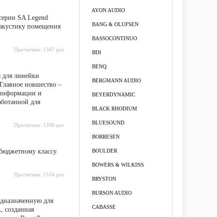
AYON AUDIO
серии SA Legend
BANG & OLUFSEN
д акустику помещения
BASSOCONTINUO
Прочитано:
1347 раз
BDI
BENQ
 для линейки
BERGMANN AUDIO
 Главное новшество –
 информации и
BEYERDYNAMIC
аботанной для
BLACK RHODIUM
BLUESOUND
Прочитано:
1398 раз
BORRESEN
 бюджетному классу.
BOULDER
BOWERS & WILKINS
Прочитано:
1534 раз
BRYSTON
BURSON AUDIO
едназначенную для
CABASSE
, созданная