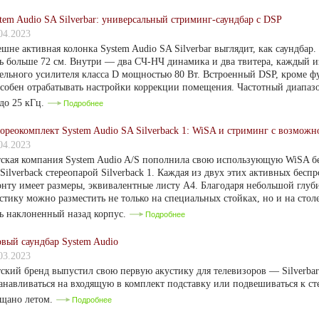
tem Audio SA Silverbar: универсальный стриминг-саундбар с DSP
04.2023
шне активная колонка System Audio SA Silverbar выглядит, как саундбар
ь больше 72 см. Внутри — два СЧ-НЧ динамика и два твитера, каждый из
ельного усилителя класса D мощностью 80 Вт. Встроенный DSP, кроме ф
собен отрабатывать настройки коррекции помещения. Частотный диапаз
до 25 кГц.
Подробнее
ореокомплект System Audio SA Silverback 1: WiSA и стриминг с возмож
04.2023
ская компания System Audio A/S пополнила свою использующую WiSA 
Silverback стереопарой Silverback 1. Каждая из двух этих активных бесп
нту имеет размеры, эквивалентные листу A4. Благодаря небольшой глуби
стику можно разместить не только на специальных стойках, но и на стол
ь наклоненный назад корпус.
Подробнее
вый саундбар System Audio
03.2023
ский бренд выпустил свою первую акустику для телевизоров — Silverbar
анавливаться на входящую в комплект подставку или подвешиваться к ст
ещано летом.
Подробнее