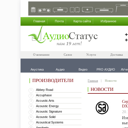
Главная
Почта
Карта сайта
Избранное
+
+
О компании
Салон
Услуги
Доставка
Акустика
Аудио
Видео
PRO АУДИО
AV-м
ПРОИЗВОДИТЕЛИ
Главная
Новости
НОВОСТИ
Abbey Road
1
Accuphase
2
Accustic Arts
3
Сер
DX
Acoustic Energy
4
Acoustic Signature
20.
5
Acoustic Solid
6
Изв
Acoustical Systems
7
вып
Aesthetix
8