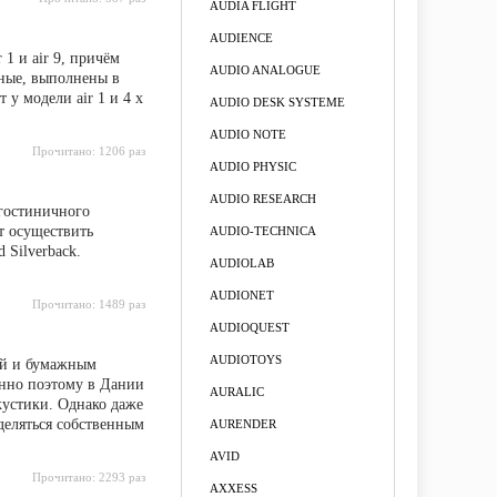
AUDIA FLIGHT
AUDIENCE
1 и air 9, причём
AUDIO ANALOGUE
сные, выполнены в
у модели air 1 и 4 х
AUDIO DESK SYSTEME
AUDIO NOTE
Прочитано:
1206 раз
AUDIO PHYSIC
AUDIO RESEARCH
гостиничного
т осуществить
AUDIO-TECHNICA
 Silverback.
AUDIOLAB
AUDIONET
Прочитано:
1489 раз
AUDIOQUEST
AUDIOTOYS
ой и бумажным
енно поэтому в Дании
AURALIC
кустики. Однако даже
деляться собственным
AURENDER
AVID
Прочитано:
2293 раз
AXXESS