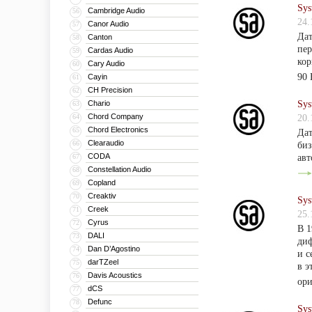
Sys
Cambridge Audio
56
24.
Canor Audio
57
Дат
Canton
58
пер
Cardas Audio
59
кор
Cary Audio
60
90 
Cayin
61
CH Precision
62
Chario
Sys
63
Chord Company
64
20.
Chord Electronics
65
Дат
Clearaudio
66
биз
CODA
67
авт
Constellation Audio
68
Copland
69
Creaktiv
70
Sys
Creek
71
25.
Cyrus
72
В 1
DALI
73
диф
Dan D’Agostino
74
и с
darTZeel
75
в э
Davis Acoustics
76
ори
dCS
77
Defunc
78
Sys