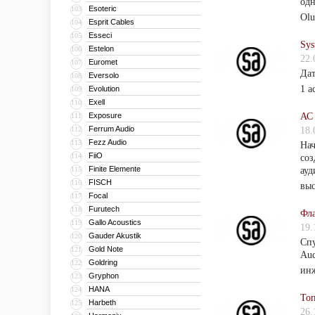
одн
Esoteric
103
Olu
Esprit Cables
104
Esseci
105
Sys
Estelon
106
22.
Euromet
107
Дат
Eversolo
108
1 a
Evolution
109
Exell
110
Exposure
АС 
111
Ferrum Audio
112
18.
Fezz Audio
113
Нач
FiiO
114
соз
Finite Elemente
115
ауд
FISCH
116
выс
Focal
117
Furutech
118
Фла
Gallo Acoustics
119
19.
Gauder Akustik
120
Спу
Gold Note
121
Aud
Goldring
122
ин
Gryphon
123
HANA
124
Топ
Harbeth
125
26.