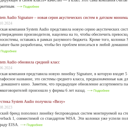
дирующее в своем классе» качество — а класс этот сама компания считае
джетным.
Подробнее
tem Audio Signature – новая серия акустических систем в датском миним
10.2024
ская компания System Audio представила новую серию акустических систе
утверждению производителя, нацелена на то, чтобы обеспечить превосх
иосистемы, оставаясь в рамках разумного бюджета. Кроме того, колонки 
nature были разработаны, чтобы без проблем вписаться в любой домашни
Подробнее
tem Audio обновила средний класс
06.2024
ская компания представила новую линейку Signature, в которую входят 5
пафосное название, это системы среднего класса, предназначенные как для
 домашнего кино. Заметим, что предыдущее обновление ассортимента п
мкоговорителей произошло у фирмы 6 лет назад.
Подробнее
стика System Audio получила «Визу»
08.2023
ский бренд пополнил линейку беспроводных систем монтируемой на ст
verback 1, совместимой со стандартом WiSA. Эти колонки уже успели п
раду EISA.
Подробнее