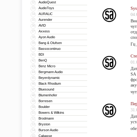
AudioQuest
32
AudioToys
Sys
33
AURALiC
34
04.
Aurender
35
Вне
AVID
36
чут
Axxess
37
отд
Ayon Audio
спо
38
Bang & Olufsen
39
Гц 
Bassocontinuo
40
BDI
41
Сте
BenQ
42
01.
Benz Micro
43
Дат
Bergmann Audio
44
SA 
Beyerdynamic
45
фро
Black Rhodium
46
аку
Bluesound
47
чут
Blumenhofer
48
Borresen
49
Пер
Boulder
50
31.
Bowers & Wilkins
51
Дат
Brodmann
52
уст
Bryston
53
об
Burson Audio
54
Cabasse
55