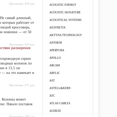
Прочитано:
819 раз
ACOUSTIC ENERGY
ACOUSTIC SIGNATURE
. Не самый длинный,
ACOUSTICAL SYSTEMS
 которых работает от
ункций кроссовера,
AESTHETIX
он новинки — от 50
AKTYNA TECHNOLOGY
ANTHEM
Прочитано:
626 раз
ностями расширения
APERTURA
APOLLO
беспроводную серию
роводных колонок по
ARCAM
не в 13,5 см
е — на это намекает и
ARYLIC
AST
Прочитано:
672 раз
ASTELL&KERN
ATC
. Колонка может
ATLAS CABLES
ене. Начало поставок
AUDEZE
Прочитано:
587 раз