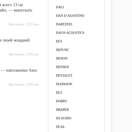
 всего 13 см
DALI
udio, — выпускать
DAN D’AGOSTINO
Прочитано:
2223 раз
DARTZEEL
DAVIS ACOUSTICS
в своей младшей
DCS
DEFUNC
Прочитано:
2165 раз
DENON
DENSEN
а — напольники Saxo
DEVIALET
DIAPASON
Прочитано:
2292 раз
DLS
DORPO
DRAPER
DS AUDIO
DUAL