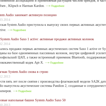
оименной ассоциацией и применяемая растущим числом брендов, в част
fsen , Klipsch и Harman Kardon.
Подробнее
tem Audio занимает активную позицию
03.2014
ская System Audio приступила к выпуску своих первых активных акустич
ctive.
Подробнее
System Audio Saxo 1 active: активные продажи активных колонок
02.2014
ались продажи первых активных акустических систем Saxo 1 active от Sy
даны на базе одноименных пассивных колонок, внутри цифровой усилите
иофильский ЦАП, а также встроенный приемник Bluetooth, поддержив
ококачественный кодек Apt-X.
Подробнее
гман System Audio снова в строю
12.2013
стя пять лет после снятия с производства флагманской модели SA2K дат
io выпустила акустические системы Pandion 2, созданные в сотрудничест
женеров.
Подробнее
овые напольные башни System Audio Saxo 50
10.2013