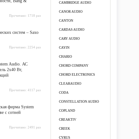
ности, Bang &
CAMBRIDGE AUDIO
CANOR AUDIO
Прочитано:
1718 раз
CANTON
CARDAS AUDIO
еских систем – Saxo
CARY AUDIO
Прочитано:
2254 раз
CAYIN
CHARIO
stem Audio. АС
CHORD COMPANY
ль 2х40 Вт,
CHORD ELECTRONICS
ающий
CLEARAUDIO
Прочитано:
4117 раз
CODA
CONSTELLATION AUDIO
ская фирма System
COPLAND
ве с сотней
CREAKTIV
Прочитано:
2491 раз
CREEK
CYRUS