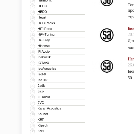
Harmonix
126
Топ
HECO
127
про
HEDD
128
стр
Hegel
129
Hi-Fi Racks
130
Бюд
HiFi Rose
131
20.
HiFi-Tuning
132
HiFiStay
133
Дат
Hisense
134
лин
iFi Audio
135
Inakustik
136
Нап
IOTAVX
137
26.
IsoAcoustics
138
Бюд
Isol-8
139
50.
IsoTek
140
Jadis
141
Jico
142
JL Audio
143
JVC
144
Karan Acoustics
145
Kauber
146
KEF
147
Klipsch
148
Krell
149