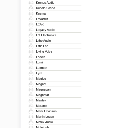
Kronos Audio
150
Kubala Sosna
151
Kuzma
152
Lavardin
153
LEAK
154
Legacy Audio
155
LG Electronics
156
Lithe Audio
157
Little Lab
158
Living Voice
159
Loewe
160
Lumin
161
Luxman
162
Lyra
163
Magico
164
Magnat
165
Magnepan
166
Magnetar
167
Manley
168
Marantz
169
Mark Levinson
170
Martin Logan
171
Matrix Audio
172
McIntosh
173