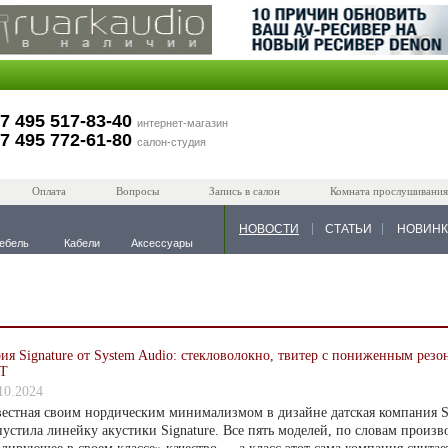
7 495 517-83-40
интернет-магазин
7 495 772-61-80
салон-студия
Оплата
Вопросы
Запись в салон
Комната прослушивания
НОВОСТИ
СТАТЬИ
НОВИН
ебель
Кабели
Аксессуары
ия Signature от System Audio: стекловолокно, твитер с пониженным рез
T
10.2024
естная своим нордическим минимализмом в дизайне датская компания S
устила линейку акустики Signature. Все пять моделей, по словам произв