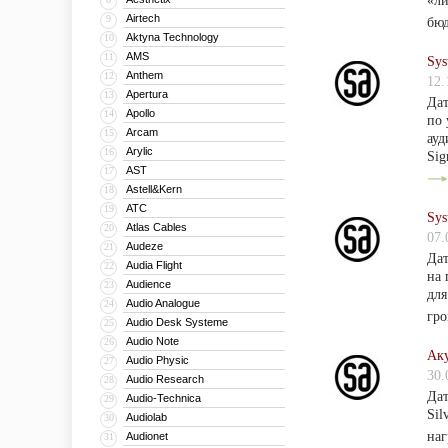
«ли
Airtech
9
бю
Aktyna Technology
10
AMS
11
Sys
Anthem
12
12.
Apertura
13
Дат
Apollo
14
по 
Arcam
15
ауд
Arylic
16
Sig
AST
17
Astell&Kern
18
ATC
19
Sys
Atlas Cables
20
07.
Audeze
21
Дат
Audia Flight
22
на 
Audience
23
для
Audio Analogue
24
гро
Audio Desk Systeme
25
Audio Note
26
Аку
Audio Physic
27
30.
Audio Research
28
Дат
Audio-Technica
29
Sil
Audiolab
30
наг
Audionet
31