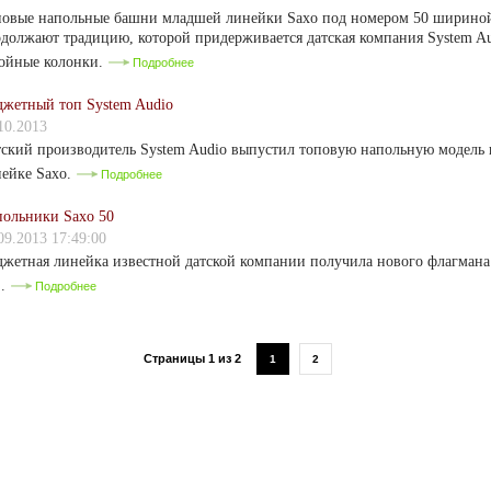
овые напольные башни младшей линейки Saxo под номером 50 шириной
должают традицию, которой придерживается датская компания System A
ойные колонки.
Подробнее
жетный топ System Audio
10.2013
ский производитель System Audio выпустил топовую напольную модель 
ейке Saxo.
Подробнее
ольники Saxo 50
09.2013 17:49:00
жетная линейка известной датской компании получила нового флагман
..
Подробнее
Страницы 1 из 2
1
2