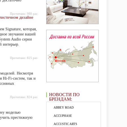
т достаточно
Прочитано:
980 раз
алистичном дизайне
м Signature, которая,
одное звучание вашей
System Audio серии
й интерьер.
Прочитано:
825 раз
 моделей. Несмотря
 Hi-Fi-систем, так и
ассивных
НОВОСТИ ПО
Прочитано:
824 раз
БРЕНДАМ:
ABBEY ROAD
ену моделью
ACCUPHASE
олучить престижную
ACCUSTIC ARTS