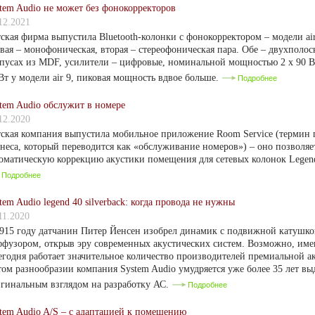
tem Audio не может без фонокорректоров
12.2021
ская фирма выпустила Bluetooth-колонки с фонокорректором – модели air 
вая – монофоническая, вторая – стереофоническая пара. Обе – двухполо
пусах из MDF, усилители – цифровые, номинальной мощностью 2 х 90 Вт 
Вт у модели air 9, пиковая мощность вдвое больше.
Подробнее
tem Audio обслужит в номере
12.2020
ская компания выпустила мобильное приложение Room Service (термин 
неса, который переводится как «обслуживание номеров») – оно позволяе
оматическую коррекцию акустики помещения для сетевых колонок Legend
Подробнее
tem Audio legend 40 silverback: когда провода не нужны
11.2020
915 году датчанин Питер Йенсен изобрел динамик с подвижной катушк
фузором, открыв эру современных акустических систем. Возможно, им
егодня работает значительное количество производителей премиальной а
том разнообразии компания System Audio умудряется уже более 35 лет вы
гинальным взглядом на разработку АС.
Подробнее
tem Audio A/S – с адаптацией к помещению