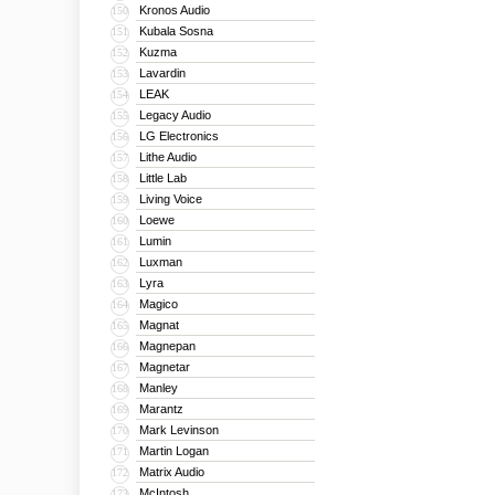
Kronos Audio
150
Kubala Sosna
151
Kuzma
152
Lavardin
153
LEAK
154
Legacy Audio
155
LG Electronics
156
Lithe Audio
157
Little Lab
158
Living Voice
159
Loewe
160
Lumin
161
Luxman
162
Lyra
163
Magico
164
Magnat
165
Magnepan
166
Magnetar
167
Manley
168
Marantz
169
Mark Levinson
170
Martin Logan
171
Matrix Audio
172
McIntosh
173