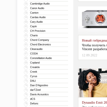
Cambridge Audio
56
Canor Audio
57
Canton
58
Cardas Audio
59
Cary Audio
60
Cayin
61
CH Precision
62
Chario
63
Chord Company
64
Новый гибридный
Chord Electronics
65
Чтобы получить 
Vincent разрабо
Clearaudio
66
CODA
67
12.09.2022
Constellation Audio
68
Copland
69
Creaktiv
70
Creek
71
Cyrus
72
DALI
73
Dan D’Agostino
74
darTZeel
75
Davis Acoustics
76
dCS
77
Dynaudio Emit 2
Defunc
78