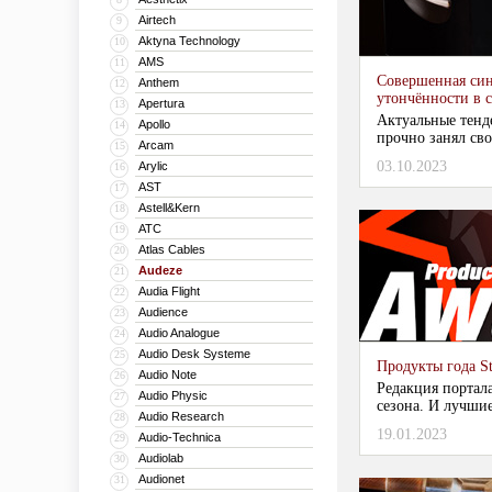
Airtech
9
Aktyna Technology
10
AMS
11
Совершенная син
Anthem
12
утончённости в 
Apertura
13
Актуальные тенд
Apollo
14
прочно занял своё
Arcam
15
03.10.2023
Arylic
16
AST
17
Astell&Kern
18
ATC
19
Atlas Cables
20
Audeze
21
Audia Flight
22
Audience
23
Audio Analogue
24
Audio Desk Systeme
25
Продукты года S
Audio Note
26
Редакция портал
Audio Physic
27
сезона. И лучшие
Audio Research
28
19.01.2023
Audio-Technica
29
Audiolab
30
Audionet
31