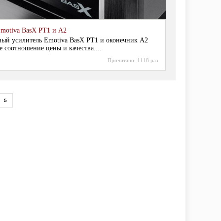
motiva BasX PT1 и A2
ный усилитель Emotiva BasX PT1 и оконечник A2
 соотношение цены и качества....
Прочитано:
1118 раз
5