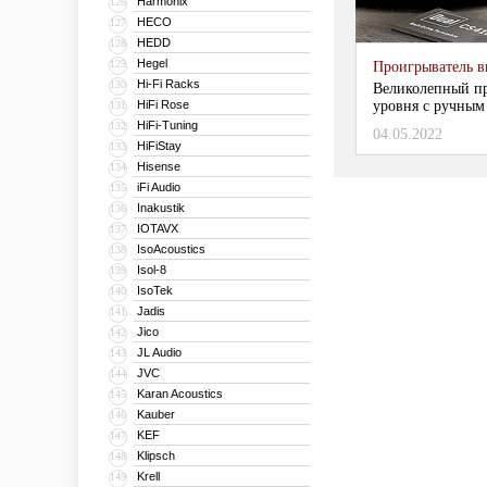
Harmonix
126
HECO
127
HEDD
128
Hegel
129
Проигрыватель 
Hi-Fi Racks
130
Великолепный пр
HiFi Rose
уровня с ручным
131
HiFi-Tuning
132
04.05.2022
HiFiStay
133
Hisense
134
iFi Audio
135
Inakustik
136
IOTAVX
137
IsoAcoustics
138
Isol-8
139
IsoTek
140
Jadis
141
Jico
142
JL Audio
143
JVC
144
Karan Acoustics
145
Kauber
146
KEF
147
Klipsch
148
Krell
149