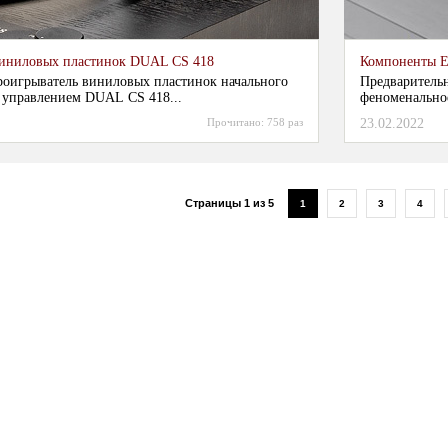
виниловых пластинок DUAL CS 418
Компоненты E
оигрыватель виниловых пластинок начального
Предваритель
 управлением DUAL CS 418...
феноменальное
Прочитано:
758 раз
23.02.2022
Страницы 1 из 5
1
2
3
4