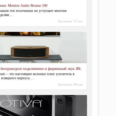
ния: Monitor Audio Bronze 100
чания эти полочники не уступают многим
елям....
Прочитано:
717 раз
: беспроводное подключение и фирменный звук JBL
ssic – это настоящие колонки плюс усилитель в
 изящного корпуса....
Прочитано:
691 раз