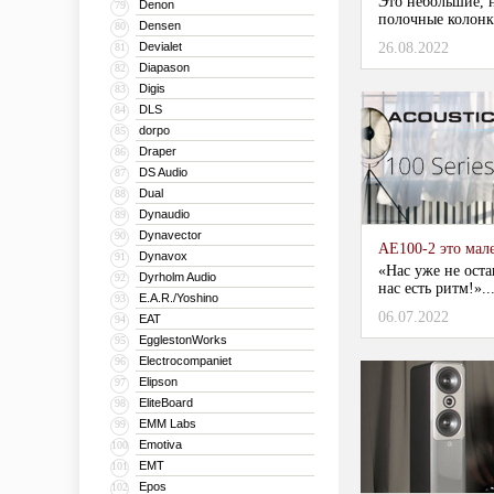
Это небольшие, 
Denon
79
полочные колонки
Densen
80
Devialet
26.08.2022
81
Diapason
82
Digis
83
DLS
84
dorpo
85
Draper
86
DS Audio
87
Dual
88
Dynaudio
89
Dynavector
90
AE100-2 это мал
Dynavox
91
«Нас уже не оста
Dyrholm Audio
92
нас есть ритм!»..
E.A.R./Yoshino
93
06.07.2022
EAT
94
EgglestonWorks
95
Electrocompaniet
96
Elipson
97
EliteBoard
98
EMM Labs
99
Emotiva
100
EMT
101
Epos
102