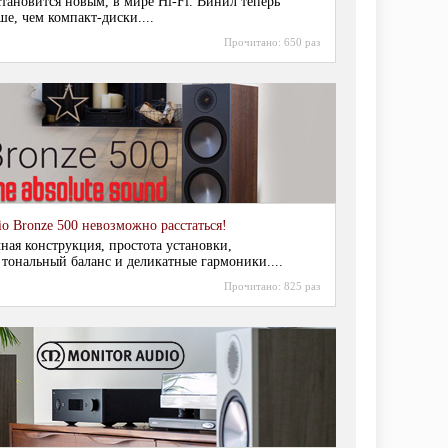
становится новым, в мире Hi-Fi. Винил теперь
ше, чем компакт-диски....
Прочитано:
650 раз
io Bronze 500 невозможно расстаться!
чная конструкция, простота установки,
тональный баланс и деликатные гармоники....
Прочитано:
825 раз