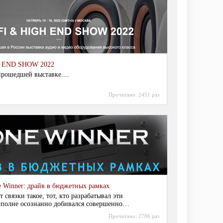
H END SHOW 2022
прошедшей выставке....
Прочитано:
2451 раз
 Winner: драйв в бюджетных рамках
 связки такое, тот, кто разрабатывал эти
вполне осознанно добивался совершенно
 характера звучания....
Прочитано:
2786 раз