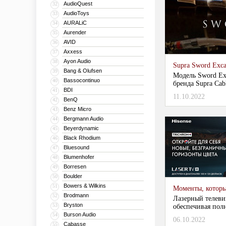
AudioQuest
32
AudioToys
33
AURALiC
34
Aurender
35
AVID
36
Axxess
37
Ayon Audio
38
Supra Sword Exc
Bang & Olufsen
39
Модель Sword Exc
Bassocontinuo
40
бренда Supra Cabl
BDI
41
11.10.2022
BenQ
42
Benz Micro
43
Bergmann Audio
44
Beyerdynamic
45
Black Rhodium
46
Bluesound
47
Blumenhofer
48
Borresen
49
Boulder
50
Bowers & Wilkins
51
Моменты, которы
Brodmann
52
Лазерный телевиз
Bryston
53
обеспечивая пол
Burson Audio
54
06.10.2022
Cabasse
55