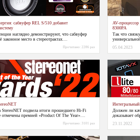
ергия: сабвуфер REL S/510 добавит
AV-процессор 
систему
8300PA
енции наглядно демонстрируют, что сабвуфер
Так что связк
 законное место в стереотрактах....
универсальной
Прочитано:
2286 раз
05.04.2023
tereoNET
Интегральный
а StereoNET подвела итоги прошедшего Hi-Fi
Должен ли ка
 отмечены премией «Product Of The Year»....
доказывает обр
Прочитано:
3101 раз
23.11.2022