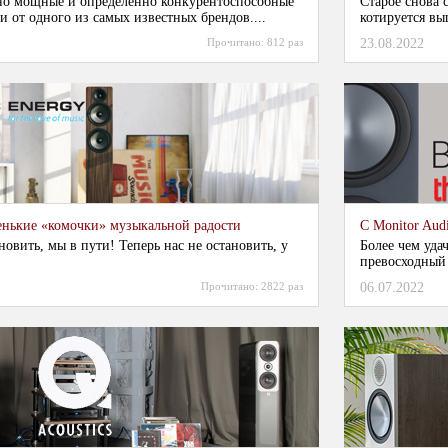
но мощные и определенно конкурентоспособные
Старое снова 
 от одного из самых известных брендов....
котируется вы
Прочитано:
812 раз
23.08.2022
енькие «комочки» музыкальной радости
С Monitor Aud
новить, мы в пути! Теперь нас не остановить, у
Более чем уда
.
превосходный 
Прочитано:
2822 раз
06.07.2022