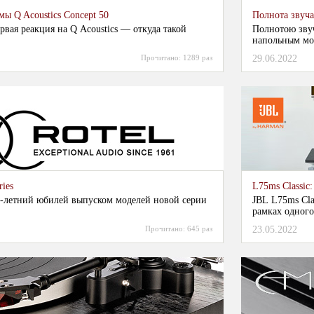
ы Q Acoustics Concept 50
Полнота звуча
ервая реакция на Q Acoustics — откуда такой
Полнотою зву
напольным мод
Прочитано:
1289 раз
29.06.2022
ries
L75ms Classic
60-летний юбилей выпуском моделей новой серии
JBL L75ms Cla
рамках одного
Прочитано:
645 раз
23.05.2022