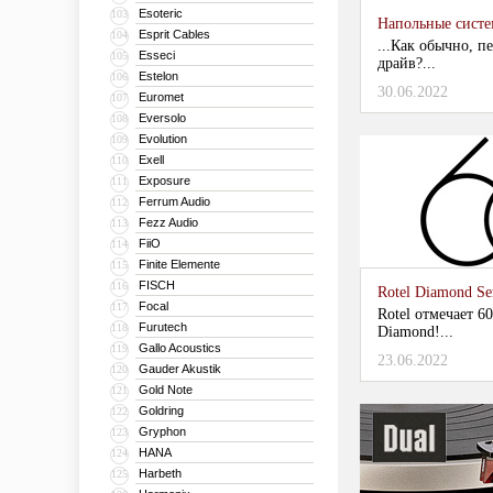
Esoteric
103
Напольные систем
Esprit Cables
104
...Как обычно, п
Esseci
105
драйв?...
Estelon
106
30.06.2022
Euromet
107
Eversolo
108
Evolution
109
Exell
110
Exposure
111
Ferrum Audio
112
Fezz Audio
113
FiiO
114
Finite Elemente
115
FISCH
116
Rotel Diamond Se
Focal
117
Rotel отмечает 
Furutech
118
Diamond!...
Gallo Acoustics
119
23.06.2022
Gauder Akustik
120
Gold Note
121
Goldring
122
Gryphon
123
HANA
124
Harbeth
125