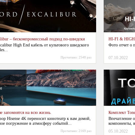
alibur – бескомпромиссный подход по-шведски
HI-FI & HIG
alibur High End кабель от культового шведского
Фото отчет о 
es...
Прочитано:
2548 раз
07.10.2022
е запомнятся на всю жизнь.
Комплект Tone
ор Hisense 4K переносит кинотеатр к вам домой,
Впечатление от
ное погружение в атмосферу событий...
компоненты, 
определённого
Прочитано:
2169 раз
05.10.2022