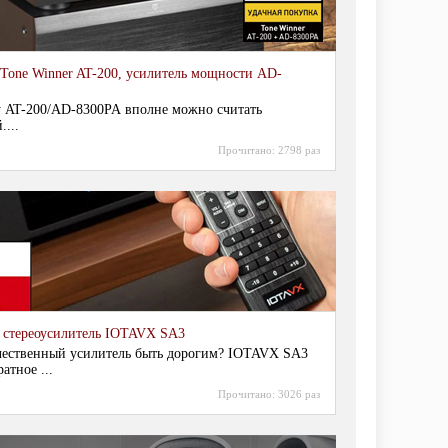
Tone Winner AT-200, усилитель мощности AD-
у AT-200/AD-8300PA вполне можно считать
....
Прочитано:
2798 раз
 стереоусилитель IOTAVX SA3
чественный усилитель быть дорогим? IOTAVX SA3
атное ...
Прочитано:
3026 раз