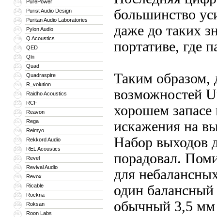
PurePower
244
большинство уси
Purist Audio Design
245
Puritan Audio Laboratories
246
даже до таких з
Pylon Audio
247
Q Acoustics
248
портативе, где 
QED
249
Qln
250
Quad
251
Таким образом, 
Quadraspire
252
R_volution
253
возможностей Un
Raidho Acoustics
254
RCF
255
хорошем запасе
Reavon
256
Rega
257
искажения на вы
Reimyo
258
Набор выходов 
Rekkord Audio
259
REL Acoustics
260
порадовал. Пом
Revel
261
Revival Audio
262
для небалансных
Revox
263
Ricable
один балансный 
264
Rockna
265
обычный 3,5 мм
Roksan
266
Roon Labs
267