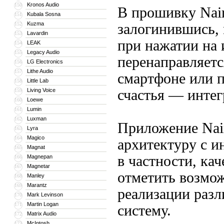
Kronos Audio
150
В прошивку Naim
Kubala Sosna
151
Kuzma
152
залогинившись, 
Lavardin
153
при нажатии на 
LEAK
154
Legacy Audio
155
перенаправляетс
LG Electronics
156
Lithe Audio
157
смартфоне или п
Little Lab
158
Living Voice
счастья — интег
159
Loewe
160
Lumin
161
Luxman
162
Приложение Nai
Lyra
163
Magico
164
архитектуру с 
Magnat
165
в частности, ка
Magnepan
166
Magnetar
167
отметить возмож
Manley
168
Marantz
169
реализации раз
Mark Levinson
170
Martin Logan
171
систему.
Matrix Audio
172
McIntosh
173