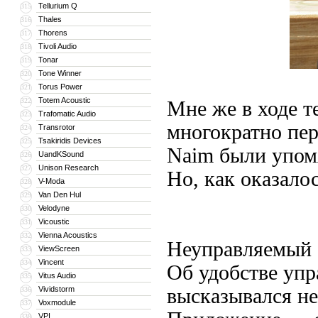
Tellurium Q
315
Thales
316
Thorens
317
Tivoli Audio
318
Tonar
319
Tone Winner
320
Torus Power
321
Totem Acoustic
322
Мне же в ходе т
Trafomatic Audio
323
многократно пе
Transrotor
324
Tsakiridis Devices
325
Naim были упом
UandKSound
326
Unison Research
327
Но, как оказало
V-Moda
328
Van Den Hul
329
Velodyne
330
Vicoustic
331
Vienna Acoustics
332
Неуправляемый
ViewScreen
333
Vincent
334
Об удобстве упр
Vitus Audio
335
Vividstorm
высказывался н
336
Voxmodule
337
VPI
338