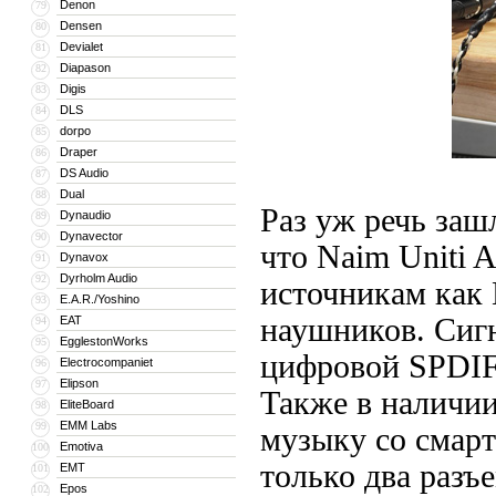
Denon
79
Densen
80
Devialet
81
Diapason
82
Digis
83
DLS
84
dorpo
85
Draper
86
DS Audio
87
Dual
88
Раз уж речь заш
Dynaudio
89
Dynavector
90
что Naim Uniti 
Dynavox
91
Dyrholm Audio
92
источникам как
E.A.R./Yoshino
93
наушников. Сигн
EAT
94
EgglestonWorks
95
цифровой SPDIF 
Electrocompaniet
96
Elipson
97
Также в наличии
EliteBoard
98
EMM Labs
99
музыку со смар
Emotiva
100
только два разъ
EMT
101
Epos
102