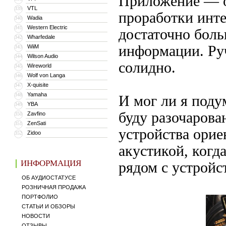
Приложение — об
VTL
339
проработки инте
Wadia
340
Western Electric
341
достаточно боль
Wharfedale
342
информации. Руч
WiiM
343
Wilson Audio
344
солидно.
Wireworld
345
Wolf von Langa
346
X-quisite
347
Yamaha
348
И мог ли я поду
YBA
349
буду разочарова
Zavfino
350
ZenSati
351
устройства орие
Zidoo
352
акустикой, когд
ИНФОРМАЦИЯ
рядом с устройст
ОБ АУДИОСТАТУСЕ
РОЗНИЧНАЯ ПРОДАЖА
ПОРТФОЛИО
СТАТЬИ И ОБЗОРЫ
НОВОСТИ
ОТЗЫВЫ