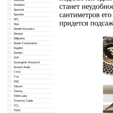
Soulnote
291
станет неудобно
Soulution
292
Spectral
293
сантиметров его
Spendor
294
SPL
295
придется подсаж
Stax
296
Stealth Acoustics
297
Stewart
298
Stillpoints
299
Studio Connections
300
Sugden
301
Sumiko
302
SVS
303
Synergistic Research
304
System Audio
305
T.H.E.
306
T+A
307
TAD
308
Takumi
309
Tannoy
310
TARA Labs
311
Tchernov Cable
312
TCL
313
TEAC
314