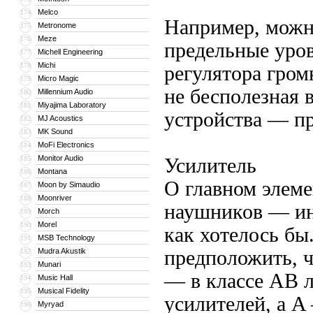
Melco
174
Например, можно
Metronome
175
Meze
176
предельные уров
Michell Engineering
177
Michi
178
регулятора гром
Micro Magic
179
не бесполезная 
Millennium Audio
180
Miyajima Laboratory
181
устройства — п
MJ Acoustics
182
MK Sound
183
MoFi Electronics
184
Monitor Audio
185
Усилитель
Montana
186
О главном элеме
Moon by Simaudio
187
Moonriver
188
наушников — ин
Morch
189
Morel
190
как хотелось бы
MSB Technology
191
Mudra Akustik
предположить, 
192
Munari
193
— в классе АВ 
Music Hall
194
Musical Fidelity
195
усилителей, а A
Myryad
196