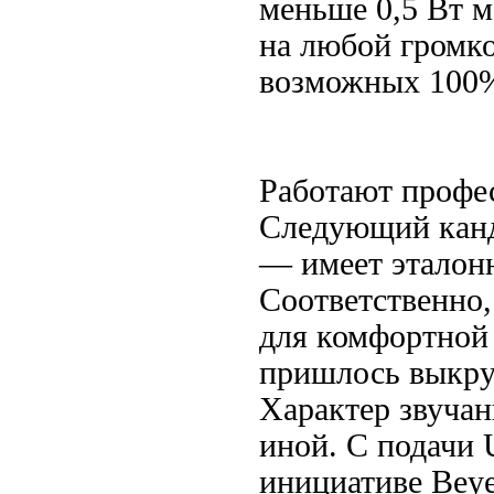
меньше 0,5 Вт м
на любой громко
возможных 100
Работают профе
Следующий канд
— имеет эталонн
Соответственно,
для комфортной
пришлось выкру
Характер звучан
иной. С подачи U
инициативе Beye