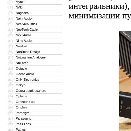
Mytek
197
интегральники),
NAD
198
минимизации пу
Nagaoka
199
Naim Audio
200
Neat Acoustics
201
NeoTech Cable
202
Next Audio
203
Nime Audio
204
Nordost
205
NorStone Design
206
Nottingham Analogue
207
NuForce
208
Octavio
209
Odeon Audio
210
Onix Electronics
211
Onkyo
212
Opera Loudspeakers
213
Optoma
214
Orpheus Lab
215
Ortofon
216
Paradigm
217
Parasound
218
Pass Labs
219
Pathos
220