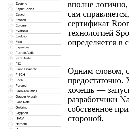
вполне логично,
Esoteric
103
Esprit Cables
104
сам справляется
Esseci
105
Estelon
106
сертификат Roon
Euromet
107
технологией Spo
Eversolo
108
Evolution
109
определяется в 
Exell
110
Exposure
111
Ferrum Audio
112
Fezz Audio
113
FiiO
114
Одним словом, с
Finite Elemente
115
FISCH
116
предостаточно.
Focal
117
Furutech
118
хочешь — запус
Gallo Acoustics
119
Gauder Akustik
разработчики Na
120
Gold Note
121
собственное при
Goldring
122
Gryphon
123
стороной.
HANA
124
Harbeth
125