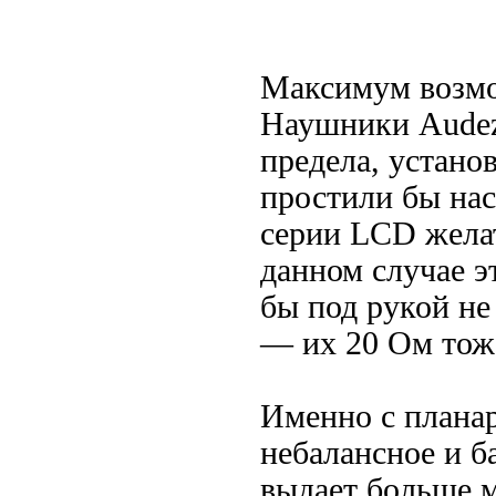
Максимум возм
Наушники Audez
предела, устано
простили бы нас
серии LCD желат
данном случае 
бы под рукой н
— их 20 Ом тож
Именно с планар
небалансное и б
выдает больше 