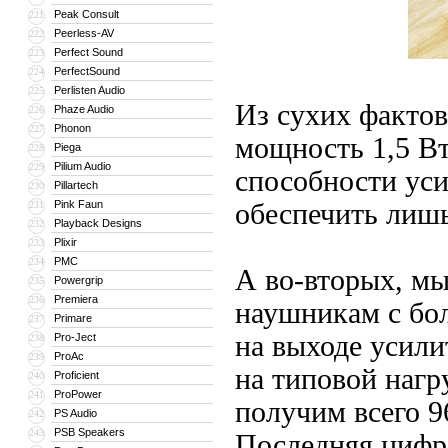
Peak Consult
221
Peerless-AV
222
Perfect Sound
223
PerfectSound
224
Perlisten Audio
225
Из сухих факто
Phaze Audio
226
Phonon
227
мощность 1,5 Вт
Piega
228
Pilium Audio
229
способности уси
Pillartech
230
Pink Faun
обеспечить лиш
231
Playback Designs
232
Plixir
233
PMC
234
А во-вторых, мы
Powergrip
235
Premiera
236
наушникам с бо
Primare
237
на выходе усили
Pro-Ject
238
ProAc
239
на типовой нагр
Proficient
240
ProPower
241
получим всего 9
PS Audio
242
PSB Speakers
243
Последняя цифра