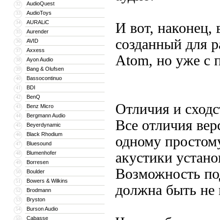
AudioQuest
32
AudioToys
33
AURALiC
34
И вот, наконец,
Aurender
35
созданный для р
AVID
36
Axxess
37
Atom, но уже с 
Ayon Audio
38
Bang & Olufsen
39
Bassocontinuo
40
BDI
41
BenQ
42
Отличия и сходс
Benz Micro
43
Bergmann Audio
44
Все отличия вер
Beyerdynamic
45
Black Rhodium
46
одному простому
Bluesound
47
Blumenhofer
акустики устано
48
Borresen
49
Возможность под
Boulder
50
Bowers & Wilkins
51
должна быть не 
Brodmann
52
Bryston
53
Burson Audio
54
Cabasse
55