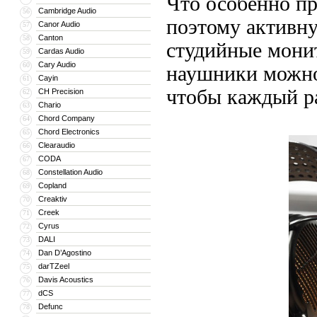
Что особенно пр
Cambridge Audio
56
поэтому активн
Canor Audio
57
Canton
58
студийные монит
Cardas Audio
59
Cary Audio
60
наушники можно
Cayin
61
чтобы каждый ра
CH Precision
62
Chario
63
Chord Company
64
Chord Electronics
65
Clearaudio
66
CODA
67
Constellation Audio
68
Copland
69
Creaktiv
70
Creek
71
Cyrus
72
DALI
73
Dan D’Agostino
74
darTZeel
75
Davis Acoustics
76
dCS
77
Defunc
78