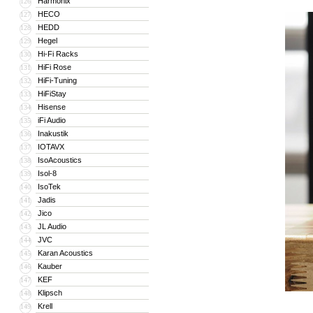
Harmonix
126
HECO
127
HEDD
128
Hegel
129
Hi-Fi Racks
130
HiFi Rose
131
HiFi-Tuning
132
HiFiStay
133
Hisense
134
iFi Audio
135
Inakustik
136
IOTAVX
137
IsoAcoustics
138
Isol-8
139
IsoTek
140
Jadis
141
Jico
142
JL Audio
143
JVC
144
Karan Acoustics
145
Kauber
146
KEF
147
Klipsch
148
Krell
149