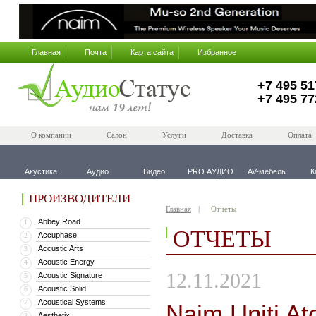
Главная
Почта
Карта сайта
Избранное
+7 495 51
+7 495 77
О компании
Салон
Услуги
Доставка
Оплата
Акустика
Аудио
Видео
PRO АУДИО
AV-мебель
К
ПРОИЗВОДИТЕЛИ
Главная
Отчеты
Abbey Road
1
ОТЧЕТЫ
Accuphase
2
Accustic Arts
3
Acoustic Energy
4
12.11.2021
Acoustic Signature
5
Acoustic Solid
6
Acoustical Systems
7
Naim Uniti A
Aesthetix
8