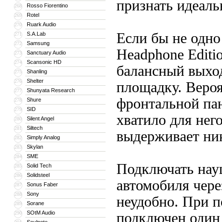
признать идеаль
Rosso Fiorentino
268
Rotel
269
Ruark Audio
270
Если бы не одно
S.A.Lab
271
Samsung
272
Headphone Editi
Sanctuary Audio
273
Scansonic HD
274
балансный выхо
Shanling
275
Shelter
276
площадку. Веро
Shunyata Research
277
фронтальной пан
Shure
278
SID
279
хватило для нег
Silent Angel
280
Siltech
281
выдерживает ни
Simply Analog
282
Skylan
283
SME
284
Подключать науш
Solid Tech
285
Solidsteel
286
автомобиля чере
Sonus Faber
287
Sony
288
неудобно. При п
Sorane
289
SOtM Audio
290
подключен один 