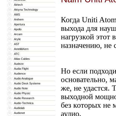
Airtech
9
Aktyna Technology
10
AMS
11
Когда Uniti Ato
Anthem
12
Apertura
13
выхода для науш
Apollo
14
Arcam
нагрузкой этот 
15
Arylic
16
назначению, не 
AST
17
Astell&Kern
18
ATC
19
Atlas Cables
20
Audeze
21
Но если подход
Audia Flight
22
Audience
23
основательно, 
Audio Analogue
24
Audio Desk Systeme
25
же, не удастся.
Audio Note
26
Audio Physic
27
выходной мощно
Audio Research
28
без которых не 
Audio-Technica
29
Audiolab
30
аудио.
Audionet
31