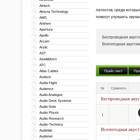
Airtech
9
патентов, среди которы
Aktyna Technology
10
помогут улучшить звуча
AMS
11
Anthem
12
Первыми стали доступны
Apertura
13
воспроизводить MP3/WM
Apollo
14
Беспроводная акуст
качества с компьютера и
Arcam
15
Всепогодная акусти
Arylic
16
Смелые дизайнерские ре
AST
17
Astell&Kern
18
ATC
19
Atlas Cables
Прайс-лист
Пра
20
Audeze
21
Audia Flight
22
№
Сравнить
Audience
23
Audio Analogue
24
Беспроводная акус
Audio Desk Systeme
25
Audio Note
26
Audio Physic
27
1
Audio Research
28
Audio-Technica
29
Всепогодная акуст
Audiolab
30
Audionet
31