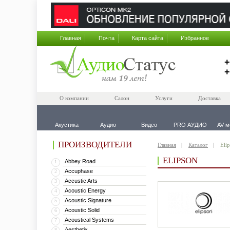
Главная
Почта
Карта сайта
Избранное
+
+
О компании
Салон
Услуги
Доставка
Акустика
Аудио
Видео
PRO АУДИО
AV-м
ПРОИЗВОДИТЕЛИ
Главная
Каталог
Eli
ELIPSON
Abbey Road
1
Accuphase
2
Accustic Arts
3
Acoustic Energy
4
Acoustic Signature
5
Acoustic Solid
6
Acoustical Systems
7
Aesthetix
8