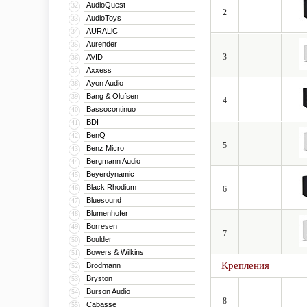
AudioQuest
32
2
AudioToys
33
AURALiC
34
Aurender
35
3
AVID
36
Axxess
37
Ayon Audio
38
Bang & Olufsen
39
4
Bassocontinuo
40
BDI
41
BenQ
42
5
Benz Micro
43
Bergmann Audio
44
Beyerdynamic
45
Black Rhodium
46
6
Bluesound
47
Blumenhofer
48
Borresen
49
7
Boulder
50
Bowers & Wilkins
51
Крепления
Brodmann
52
Bryston
53
Burson Audio
54
8
Cabasse
55