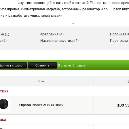
акустики, являющийся визитной карточкой Elipson, мгновенно при
х фазировка, симметричная нагрузка, встроенный резонатор и пр. Elipson ни
ние и разработать уникальный дизайн.
 отечественному покупателю круглые дизайнерские колонки Planet L и стер
A-файлы, оснащенный CD-проигрывателем и беспроводной технологией KLE
ика
(1)
Крепления
(4)
Полочная а
 портативных устройств Apple.
ка
(6)
Настенная акустика
(4)
Проигрыва
шения и высокое качество звучания обеспечат продуктам Elipson достойное
йс-лист с фото
Сравнить
В списке:
0
товара
Имя
Ц
тика
109 9
Elipson
Planet W35 Xi Black
ика