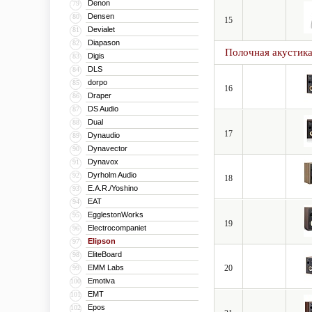
Denon
79
Densen
80
15
Devialet
81
Diapason
82
Полочная акустик
Digis
83
DLS
84
dorpo
85
16
Draper
86
DS Audio
87
Dual
88
17
Dynaudio
89
Dynavector
90
Dynavox
91
Dyrholm Audio
92
18
E.A.R./Yoshino
93
EAT
94
EgglestonWorks
95
19
Electrocompaniet
96
Elipson
97
EliteBoard
98
EMM Labs
20
99
Emotiva
100
EMT
101
Epos
102