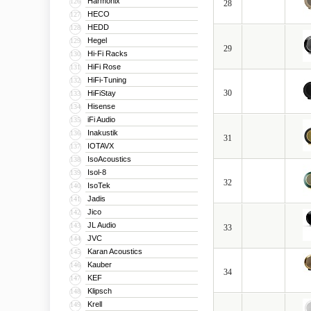
Harmonix
126
28
HECO
127
HEDD
128
Hegel
129
29
Hi-Fi Racks
130
HiFi Rose
131
HiFi-Tuning
132
30
HiFiStay
133
Hisense
134
iFi Audio
135
Inakustik
136
31
IOTAVX
137
IsoAcoustics
138
Isol-8
139
32
IsoTek
140
Jadis
141
Jico
142
JL Audio
143
33
JVC
144
Karan Acoustics
145
Kauber
146
34
KEF
147
Klipsch
148
Krell
149