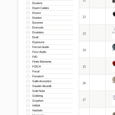
21
Esoteric
103
Esprit Cables
104
Esseci
105
22
Estelon
106
Euromet
107
Eversolo
108
Evolution
109
23
Exell
110
Exposure
111
Ferrum Audio
112
24
Fezz Audio
113
FiiO
114
Finite Elemente
115
FISCH
25
116
Focal
117
Furutech
118
Gallo Acoustics
119
26
Gauder Akustik
120
Gold Note
121
Goldring
122
27
Gryphon
123
HANA
124
Harbeth
125