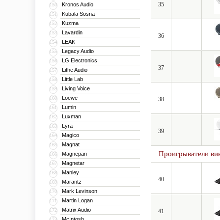
35
Kronos Audio
150
Kubala Sosna
151
Kuzma
152
Lavardin
153
36
LEAK
154
Legacy Audio
155
LG Electronics
156
37
Lithe Audio
157
Little Lab
158
Living Voice
159
Loewe
160
38
Lumin
161
Luxman
162
Lyra
163
39
Magico
164
Magnat
165
Проигрыватели ви
Magnepan
166
Magnetar
167
Manley
168
40
Marantz
169
Mark Levinson
170
Martin Logan
171
Matrix Audio
172
41
McIntosh
173