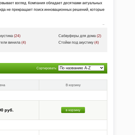
ковывает взгляд. Компания обладает десятками актуальных
когда не прекращает поиск инновационных решений, которые
еоресивер в алюминиевом корпусе в форме диска, способный
ER, позволяющей передавать аудиосигнал высокого
кустика
(24)
Сабвуферы для дома
(2)
тели винила
(4)
Стойки под акустику
(4)
 место в Вашем доме.
Сортировать:
ена
В корзину
90 руб.
в корзину