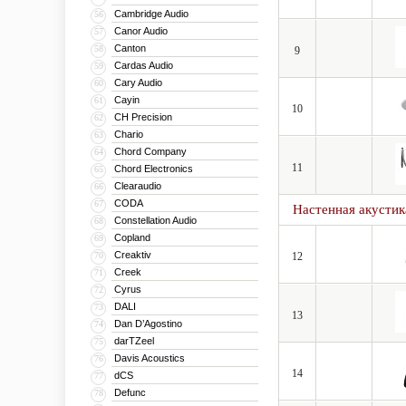
Cambridge Audio
56
Canor Audio
57
Canton
58
9
Cardas Audio
59
Cary Audio
60
Cayin
61
10
CH Precision
62
Chario
63
Chord Company
64
11
Chord Electronics
65
Clearaudio
66
CODA
67
Настенная акустик
Constellation Audio
68
Copland
69
Creaktiv
70
12
Creek
71
Cyrus
72
DALI
73
13
Dan D’Agostino
74
darTZeel
75
Davis Acoustics
76
14
dCS
77
Defunc
78