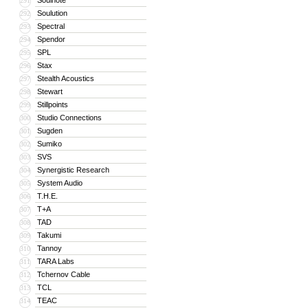
Soulnote
291
Soulution
292
Spectral
293
Spendor
294
SPL
295
Stax
296
Stealth Acoustics
297
Stewart
298
Stillpoints
299
Studio Connections
300
Sugden
301
Sumiko
302
SVS
303
Synergistic Research
304
System Audio
305
T.H.E.
306
T+A
307
TAD
308
Takumi
309
Tannoy
310
TARA Labs
311
Tchernov Cable
312
TCL
313
TEAC
314