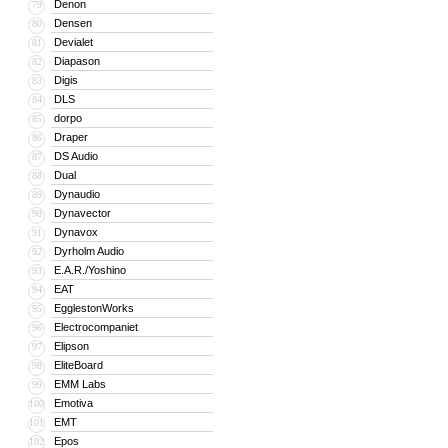
Denon
79
Densen
80
Devialet
81
Diapason
82
Digis
83
DLS
84
dorpo
85
Draper
86
DS Audio
87
Dual
88
Dynaudio
89
Dynavector
90
Dynavox
91
Dyrholm Audio
92
E.A.R./Yoshino
93
EAT
94
EgglestonWorks
95
Electrocompaniet
96
Elipson
97
EliteBoard
98
EMM Labs
99
Emotiva
100
EMT
101
Epos
102