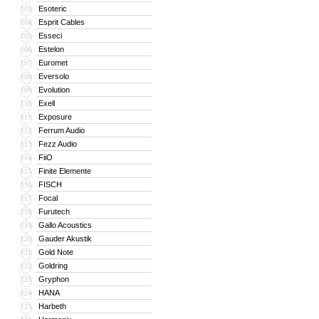
Esoteric
103
Esprit Cables
104
Esseci
105
Estelon
106
Euromet
107
Eversolo
108
Evolution
109
Exell
110
Exposure
111
Ferrum Audio
112
Fezz Audio
113
FiiO
114
Finite Elemente
115
FISCH
116
Focal
117
Furutech
118
Gallo Acoustics
119
Gauder Akustik
120
Gold Note
121
Goldring
122
Gryphon
123
HANA
124
Harbeth
125