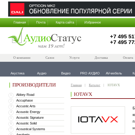
Главная
Почта
Карта сайта
Избранное
+7 495 51
+7 495 77
О компании
Салон
Услуги
Доставка
Оплата
Акустика
Аудио
Видео
PRO АУДИО
AV-мебель
К
ПРОИЗВОДИТЕЛИ
Главная
Каталог
IOTAVX
IOTAVX
Abbey Road
1
Accuphase
2
Accustic Arts
3
Б
Acoustic Energy
4
к
Acoustic Signature
5
п
Acoustic Solid
6
н
Acoustical Systems
7
Aesthetix
8