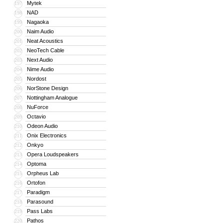
Mytek
197
NAD
198
Nagaoka
199
Naim Audio
200
Neat Acoustics
201
NeoTech Cable
202
Next Audio
203
Nime Audio
204
Nordost
205
NorStone Design
206
Nottingham Analogue
207
NuForce
208
Octavio
209
Odeon Audio
210
Onix Electronics
211
Onkyo
212
Opera Loudspeakers
213
Optoma
214
Orpheus Lab
215
Ortofon
216
Paradigm
217
Parasound
218
Pass Labs
219
Pathos
220