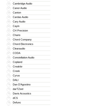
Cambridge Audio
56
Canor Audio
57
Canton
58
Cardas Audio
59
Cary Audio
60
Cayin
61
CH Precision
62
Chario
63
Chord Company
64
Chord Electronics
65
Clearaudio
66
CODA
67
Constellation Audio
68
Copland
69
Creaktiv
70
Creek
71
Cyrus
72
DALI
73
Dan D’Agostino
74
darTZeel
75
Davis Acoustics
76
dCS
77
Defunc
78