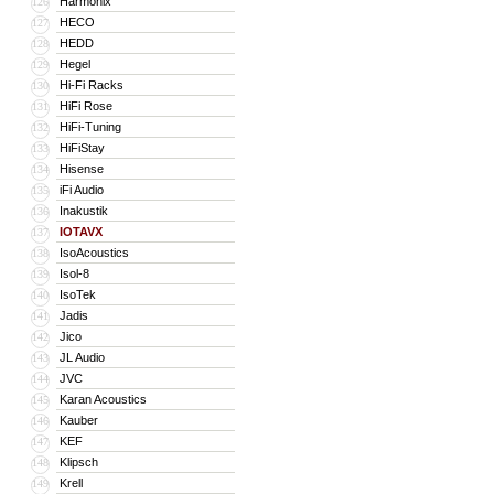
Harmonix
126
HECO
127
HEDD
128
Hegel
129
Hi-Fi Racks
130
HiFi Rose
131
HiFi-Tuning
132
HiFiStay
133
Hisense
134
iFi Audio
135
Inakustik
136
IOTAVX
137
IsoAcoustics
138
Isol-8
139
IsoTek
140
Jadis
141
Jico
142
JL Audio
143
JVC
144
Karan Acoustics
145
Kauber
146
KEF
147
Klipsch
148
Krell
149