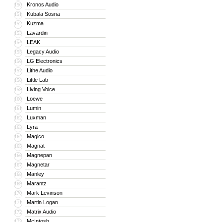
Kronos Audio
150
Kubala Sosna
151
Kuzma
152
Lavardin
153
LEAK
154
Legacy Audio
155
LG Electronics
156
Lithe Audio
157
Little Lab
158
Living Voice
159
Loewe
160
Lumin
161
Luxman
162
Lyra
163
Magico
164
Magnat
165
Magnepan
166
Magnetar
167
Manley
168
Marantz
169
Mark Levinson
170
Martin Logan
171
Matrix Audio
172
McIntosh
173