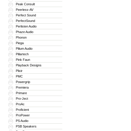
Peak Consult
221
Peerless-AV
222
Perfect Sound
223
PerfectSound
224
Perlisten Audio
225
Phaze Audio
226
Phonon
227
Piega
228
Pilium Audio
229
Pillartech
230
Pink Faun
231
Playback Designs
232
Plixir
233
PMC
234
Powergrip
235
Premiera
236
Primare
237
Pro-Ject
238
ProAc
239
Proficient
240
ProPower
241
PS Audio
242
PSB Speakers
243