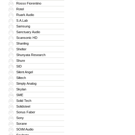
Rosso Fiorentino
268
Rotel
269
Ruark Audio
270
S.A.Lab
271
Samsung
272
Sanctuary Audio
273
Scansonic HD
274
Shanling
275
Shelter
276
Shunyata Research
277
Shure
278
SID
279
Silent Angel
280
Siltech
281
Simply Analog
282
Skylan
283
SME
284
Solid Tech
285
Solidsteel
286
Sonus Faber
287
Sony
288
Sorane
289
SOtM Audio
290