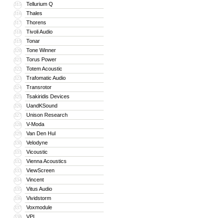
Tellurium Q
315
Thales
316
Thorens
317
Tivoli Audio
318
Tonar
319
Tone Winner
320
Torus Power
321
Totem Acoustic
322
Trafomatic Audio
323
Transrotor
324
Tsakiridis Devices
325
UandKSound
326
Unison Research
327
V-Moda
328
Van Den Hul
329
Velodyne
330
Vicoustic
331
Vienna Acoustics
332
ViewScreen
333
Vincent
334
Vitus Audio
335
Vividstorm
336
Voxmodule
337
VPI
338