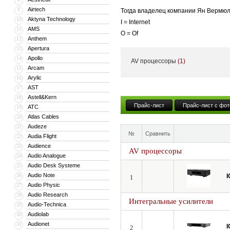
Airtech
9
Тогда владелец компании Ян Вермюл
Aktyna Technology
10
I = Internet
AMS
11
O = Of
Anthem
12
T = Things
Apertura
13
A = Audio
Apollo
14
AV процессоры
(1)
V = Visual
Arcam
15
Arylic
16
X = Experience
AST
17
или опыт аудио-визуального восприя
Astell&Kern
18
Прайс-лист
Прайс-лист с фот
ATC
19
Хотя это выглядело очень рискован
Atlas Cables
20
качестве своего продукта и репутац
Audeze
21
№
Сравнить
дизайнерами всех своих продуктов и
Audia Flight
22
Audience
23
AV процессоры
Audio Analogue
24
Первым разработанным продуктом по
Audio Desk Systeme
25
продано всего 5 штук, пока клиент,
Audio Note
26
I
1
настоящий аудиофильский усилитель 
Audio Physic
27
Audio Research
28
Интегральные усилители
Разработки компании
Audio-Technica
29
Audiolab
30
Audionet
31
Ян Вермюлен говорит о разработках
I
2