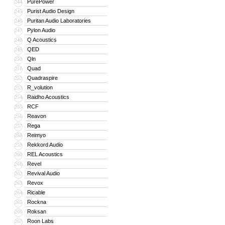
PurePower
244
Purist Audio Design
245
Puritan Audio Laboratories
246
Pylon Audio
247
Q Acoustics
248
QED
249
Qln
250
Quad
251
Quadraspire
252
R_volution
253
Raidho Acoustics
254
RCF
255
Reavon
256
Rega
257
Reimyo
258
Rekkord Audio
259
REL Acoustics
260
Revel
261
Revival Audio
262
Revox
263
Ricable
264
Rockna
265
Roksan
266
Roon Labs
267