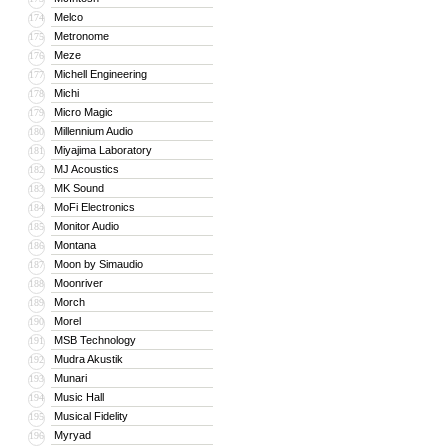
Melco
174
Metronome
175
Meze
176
Michell Engineering
177
Michi
178
Micro Magic
179
Millennium Audio
180
Miyajima Laboratory
181
MJ Acoustics
182
MK Sound
183
MoFi Electronics
184
Monitor Audio
185
Montana
186
Moon by Simaudio
187
Moonriver
188
Morch
189
Morel
190
MSB Technology
191
Mudra Akustik
192
Munari
193
Music Hall
194
Musical Fidelity
195
Myryad
196