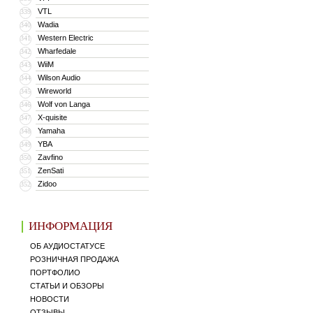
VTL
339
Wadia
340
Western Electric
341
Wharfedale
342
WiiM
343
Wilson Audio
344
Wireworld
345
Wolf von Langa
346
X-quisite
347
Yamaha
348
YBA
349
Zavfino
350
ZenSati
351
Zidoo
352
ИНФОРМАЦИЯ
ОБ АУДИОСТАТУСЕ
РОЗНИЧНАЯ ПРОДАЖА
ПОРТФОЛИО
СТАТЬИ И ОБЗОРЫ
НОВОСТИ
ОТЗЫВЫ