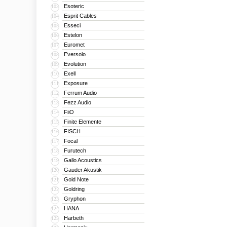
Esoteric
103
Esprit Cables
104
Esseci
105
Estelon
106
Euromet
107
Eversolo
108
Evolution
109
Exell
110
Exposure
111
Ferrum Audio
112
Fezz Audio
113
FiiO
114
Finite Elemente
115
FISCH
116
Focal
117
Furutech
118
Gallo Acoustics
119
Gauder Akustik
120
Gold Note
121
Goldring
122
Gryphon
123
HANA
124
Harbeth
125