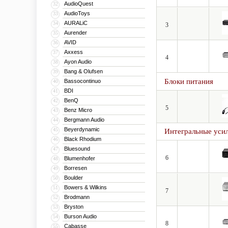
AudioQuest
32
AudioToys
33
AURALiC
34
3
Aurender
35
AVID
36
Axxess
37
4
Ayon Audio
38
Bang & Olufsen
39
Блоки питания
Bassocontinuo
40
BDI
41
BenQ
42
5
Benz Micro
43
Bergmann Audio
44
Beyerdynamic
45
Интегральные уси
Black Rhodium
46
Bluesound
47
6
Blumenhofer
48
Borresen
49
Boulder
50
Bowers & Wilkins
51
7
Brodmann
52
Bryston
53
Burson Audio
54
8
Cabasse
55