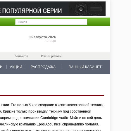
Позиций: 0
06 августа 2026
на 0 руб.
четверг
Контакты
Режим работы
КИ
АКЦИИ
РАСПРОДАЖА
ЛИЧНЫЙ КАБИНЕТ
Англии. Его целью было создание высококачественной техники
 Крик не только производил технику под собственной
например, для компании Cambridge Audio. Майк и по сей день
 английскую компанию Epos Acoustics, справедливо полагая,
, чтобы производить технику с экстраординарным качеством