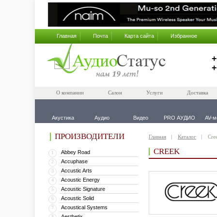
Главная
Почта
Карта сайта
Избранное
+
+
О компании
Салон
Услуги
Доставка
Акустика
Аудио
Видео
PRO АУДИО
AV-м
ПРОИЗВОДИТЕЛИ
Главная
Каталог
Cre
CREEK
Abbey Road
1
Accuphase
2
Accustic Arts
3
Acoustic Energy
4
Acoustic Signature
5
Acoustic Solid
6
Acoustical Systems
7
Aesthetix
8