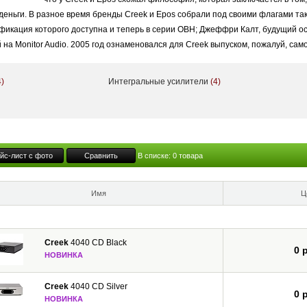
деньги. В разное время бренды Creek и Epos собрали под своими флагами так
икация которого доступна и теперь в серии OBH; Джеффри Калт, будущий осн
 на Monitor Audio. 2005 год ознаменовался для Creek выпуском, пожалуй, сам
туальном модельном ряде под названием Evolution.
4)
Интегральные усилители
(4)
 Creek Audio вы найдете все необходимое для построения высококлассной с
ожностью установки в них опционального модуля RUBY DAC (USB/Coax/Optical
c функцией преда, усилители мощности, фонокорректоры и усилители для н
udio отличает точно сбалансированный, открытый, живой и детальный звук. К
ехники вызывает восхищение.
йс-лист с фото
Сравнить
В списке:
0
товара
Имя
Ц
Creek
4040 CD Black
0 
НОВИНКА
Creek
4040 CD Silver
0 
НОВИНКА