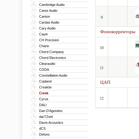
Cambridge Audio
56
Canor Audio
57
Canton
58
9
Cardas Audio
59
Cary Audio
60
Фонокорректоры
Cayin
61
CH Precision
62
Chario
63
10
Chord Company
64
Chord Electronics
65
Clearaudio
66
11
CODA
67
Constellation Audio
68
Copland
69
ЦАП
Creaktiv
70
Creek
71
12
Cyrus
72
DALI
73
Dan D’Agostino
74
darTZeel
75
Davis Acoustics
76
dCS
77
Defunc
78