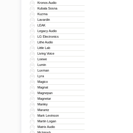
Kronos Audio
150
Kubala Sosna
151
Kuzma
152
Lavardin
153
LEAK
154
Legacy Audio
155
LG Electronics
156
Lithe Audio
157
Little Lab
158
Living Voice
159
Loewe
160
Lumin
161
Luxman
162
Lyra
163
Magico
164
Magnat
165
Magnepan
166
Magnetar
167
Manley
168
Marantz
169
Mark Levinson
170
Martin Logan
171
Matrix Audio
172
McIntosh
173