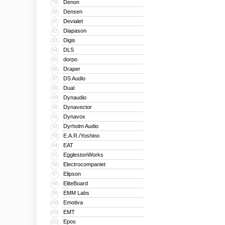
Denon
79
Densen
80
Devialet
81
Diapason
82
Digis
83
DLS
84
dorpo
85
Draper
86
DS Audio
87
Dual
88
Dynaudio
89
Dynavector
90
Dynavox
91
Dyrholm Audio
92
E.A.R./Yoshino
93
EAT
94
EgglestonWorks
95
Electrocompaniet
96
Elipson
97
EliteBoard
98
EMM Labs
99
Emotiva
100
EMT
101
Epos
102