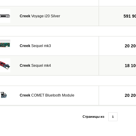
591 9
Creek
Voyage i20 Silver
20 20
Creek
Sequel mk3
18 10
Creek
Sequel mk4
20 20
Creek
COMET Bluetooth Module
Страницы из
1