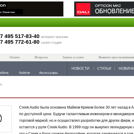
7 495 517-83-40
интернет-магазин
7 495 772-61-80
салон-студия
Оплата
Вопросы
Запись в салон
Комната прослушивания
НОВОСТИ
СТАТЬИ
НОВИН
ебель
Кабели
Аксессуары
ek
Creek Audio была основана Майком Криком более 30 лет назад в 
по доступной цене. Будучи талантливым инженером и менеджером,
торговой маркой, но и осуществлял разработки для других фирм, 
остается у руля Creek Audio. В 1999 году он выкупил легендарную
что у Creek и Epos схожая философия, которая заключается в том