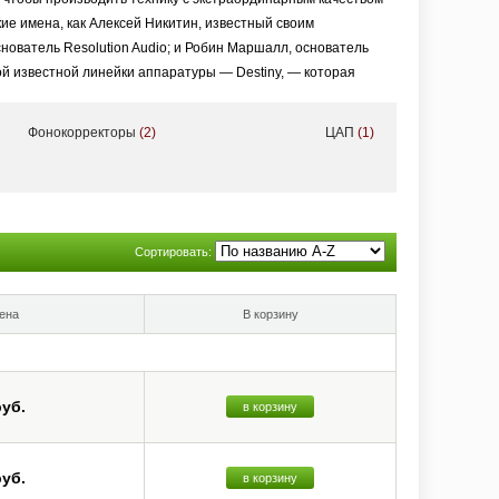
ие имена, как Алексей Никитин, известный своим
ователь Resolution Audio; и Робин Маршалл, основатель
ой известной линейки аппаратуры — Destiny, — которая
Фонокорректоры
(2)
ЦАП
(1)
тереосистемы за разумные деньги: интегрированные
/Bluetooth/FM), а также платы ММ- или MC-фонокорректора,
аушников.
ачество изготовления на высоте. А функциональность и
Сортировать:
ена
В корзину
руб.
в корзину
руб.
в корзину