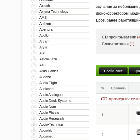
Airtech
9
звучания за небольшие 
Aktyna Technology
10
фонокорректором, модиф
AMS
11
Epos, ранее работавший
Anthem
12
получила развитие в ак
Apertura
13
Apollo
14
CD проигрыватели
(
Сегодня в ассортименте
Arcam
15
Блоки питания
(1)
стереоусилители с возм
Arylic
16
DAC-CD-проигрыватели 
AST
17
Astell&Kern
18
Всю аппаратуру Creek A
ATC
19
гибкость модификации т
Atlas Cables
Прайс-лист
Пра
20
Audeze
21
Audia Flight
22
№
Сравнить
Audience
23
Audio Analogue
24
CD проигрыватели
Audio Desk Systeme
25
Audio Note
26
Audio Physic
27
1
Audio Research
28
Audio-Technica
29
Audiolab
30
2
Audionet
31