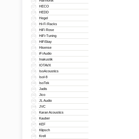
Harmonix
126
HECO
127
HEDD
128
Hegel
129
Hi-Fi Racks
130
HiFi Rose
131
HiFi-Tuning
132
HiFiStay
133
Hisense
134
iFi Audio
135
Inakustik
136
IOTAVX
137
IsoAcoustics
138
Isol-8
139
IsoTek
140
Jadis
141
Jico
142
JL Audio
143
JVC
144
Karan Acoustics
145
Kauber
146
KEF
147
Klipsch
148
Krell
149