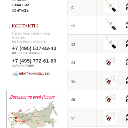
A
ВАКАНСИИ
91
R
КОНТАКТЫ
A
КОНТАКТЫ
92
R
Свяжитесь с нами и мы
ответим
на все ваши вопросы!
A
93
R
+7 (495) 517-83-40
интернет-магазин
+7 (495) 772-61-80
A
94
R
салон-студия
info@audiostatus.ru
A
95
R
A
96
R
A
97
R