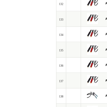
A
132
A
133
A
134
A
135
A
136
A
137
A
138