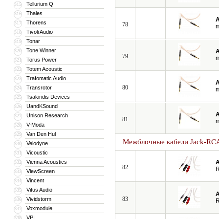
Tellurium Q
315
Thales
316
A
Thorens
317
78
Tivoli Audio
318
Tonar
319
Tone Winner
320
A
79
Torus Power
321
Totem Acoustic
322
Trafomatic Audio
323
A
80
Transrotor
324
Tsakiridis Devices
325
UandKSound
326
A
Unison Research
327
81
V-Moda
328
Van Den Hul
329
Межблочные кабели Jack-RC
Velodyne
330
Vicoustic
331
Vienna Acoustics
A
332
82
R
ViewScreen
333
Vincent
334
Vitus Audio
335
A
83
Vividstorm
336
R
Voxmodule
337
VPI
338