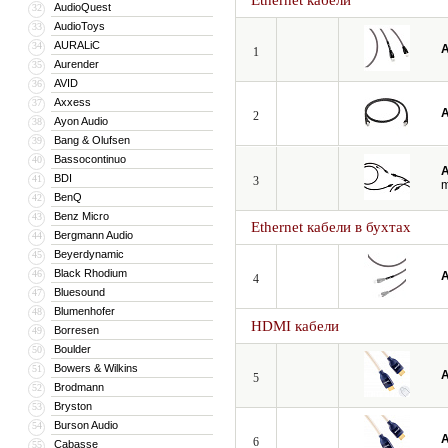
Ethernet кабели
AudioQuest
32
AudioToys
33
AURALiC
34
A
1
Aurender
35
AVID
36
Axxess
37
A
2
Ayon Audio
38
Bang & Olufsen
39
Bassocontinuo
40
A
BDI
41
3
BenQ
42
Benz Micro
43
Ethernet кабели в бухтах
Bergmann Audio
44
Beyerdynamic
45
Black Rhodium
46
A
4
Bluesound
47
Blumenhofer
48
HDMI кабели
Borresen
49
Boulder
50
Bowers & Wilkins
51
A
5
Brodmann
52
Bryston
53
Burson Audio
54
A
6
Cabasse
55