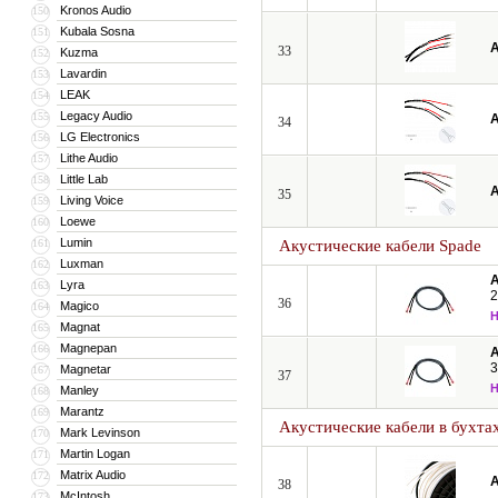
Kronos Audio
150
Kubala Sosna
151
A
33
Kuzma
152
Lavardin
153
LEAK
154
Legacy Audio
155
A
34
LG Electronics
156
Lithe Audio
157
Little Lab
158
A
35
Living Voice
159
Loewe
160
Lumin
161
Акустические кабели Spade
Luxman
162
A
Lyra
163
2
36
Magico
164
Magnat
165
Magnepan
166
A
3
Magnetar
167
37
Manley
168
Marantz
169
Акустические кабели в бухта
Mark Levinson
170
Martin Logan
171
Matrix Audio
172
A
38
McIntosh
173