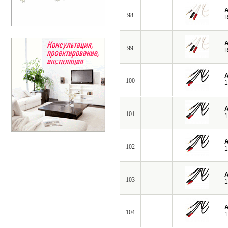
A
98
R
A
99
R
A
100
1
A
101
1
A
102
1
A
103
1
A
104
1