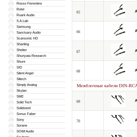
Rosso Fiorentino
268
Rotel
269
A
65
Ruark Audio
270
S.A.Lab
271
Samsung
272
A
66
Sanctuary Audio
273
Scansonic HD
274
Shanling
275
Shelter
276
A
67
Shunyata Research
277
Shure
278
SID
279
A
68
Silent Angel
280
Siltech
281
Simply Analog
282
Межблочные кабели DIN-RC
Skylan
283
SME
284
A
69
Solid Tech
285
Solidsteel
286
Sonus Faber
287
Sony
288
A
70
Sorane
289
SOtM Audio
290