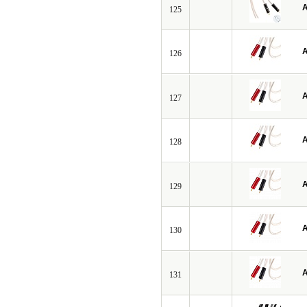
A
125
A
126
A
127
A
128
A
129
A
130
A
131