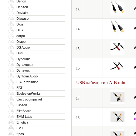
Denon
79
Densen
80
A
13
Devialet
81
Diapason
82
Digis
83
A
14
DLS
84
dorpo
85
Draper
86
DS Audio
87
A
15
Dual
88
Dynaudio
89
Dynavector
90
A
16
Dynavox
91
Dyrholm Audio
92
E.A.R./Yoshino
USB кабели тип A-B mini
93
EAT
94
EgglestonWorks
95
A
17
Electrocompaniet
96
Elipson
97
EliteBoard
98
A
EMM Labs
99
18
Emotiva
100
EMT
101
A
Epos
102