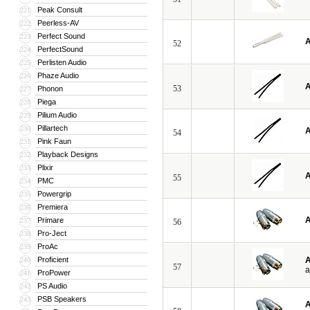
Peak Consult
221
Peerless-AV
222
Perfect Sound
223
A
52
PerfectSound
224
Perlisten Audio
225
Phaze Audio
226
A
53
Phonon
227
Piega
228
Pilium Audio
229
Pillartech
230
A
54
Pink Faun
231
Playback Designs
232
Plixir
233
A
55
PMC
234
Powergrip
235
Premiera
236
A
Primare
237
56
Pro-Ject
238
ProAc
239
Proficient
A
240
57
a
ProPower
241
PS Audio
242
PSB Speakers
243
A