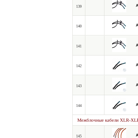
A
139
A
140
A
141
A
142
A
143
A
144
Межблочные кабели XLR-XL
A
145