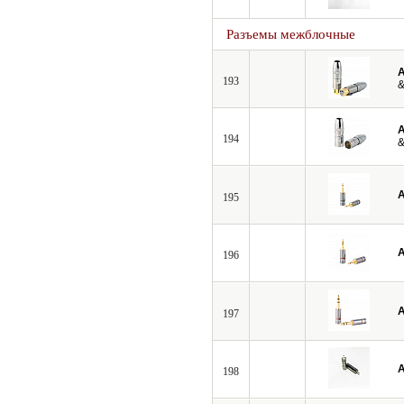
Разъемы межблочные
A
193
&
A
194
&
A
195
A
196
A
197
A
198