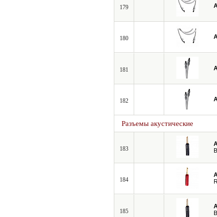
A
179
A
180
A
181
A
182
Разъемы акустические
A
183
B
A
184
A
185
B