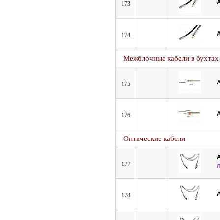
A
173
A
174
Межблочные кабели в бухтах
A
175
A
176
Оптические кабели
A
177
A
178