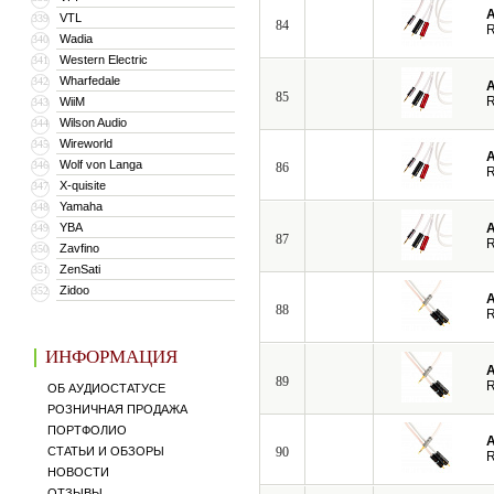
A
VTL
339
84
R
Wadia
340
Western Electric
341
Wharfedale
342
A
85
R
WiiM
343
Wilson Audio
344
Wireworld
345
A
Wolf von Langa
346
86
R
X-quisite
347
Yamaha
348
YBA
A
349
87
R
Zavfino
350
ZenSati
351
Zidoo
352
A
88
R
ИНФОРМАЦИЯ
A
89
R
ОБ АУДИОСТАТУСЕ
РОЗНИЧНАЯ ПРОДАЖА
ПОРТФОЛИО
A
СТАТЬИ И ОБЗОРЫ
90
R
НОВОСТИ
ОТЗЫВЫ