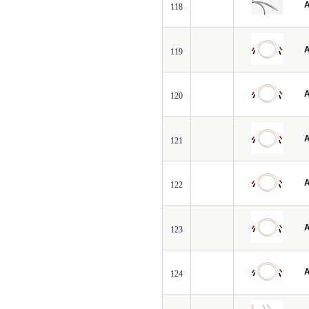
A
118
A
119
A
120
A
121
A
122
A
123
A
124