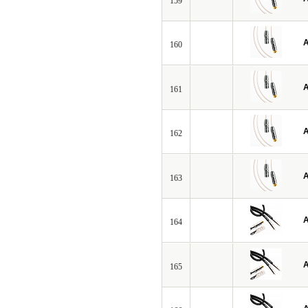
159
A
160
A
161
A
162
A
163
A
164
A
165