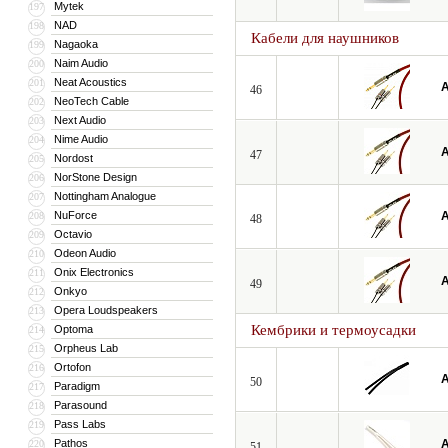
Mytek
197
NAD
198
Кабели для наушников
Nagaoka
199
Naim Audio
200
Neat Acoustics
201
A
46
NeoTech Cable
202
Next Audio
203
Nime Audio
204
A
47
Nordost
205
NorStone Design
206
Nottingham Analogue
207
NuForce
A
208
48
Octavio
209
Odeon Audio
210
Onix Electronics
211
A
49
Onkyo
212
Opera Loudspeakers
213
Кембрики и термоусадки
Optoma
214
Orpheus Lab
215
Ortofon
216
A
50
Paradigm
217
Parasound
218
Pass Labs
219
Pathos
A
220
51