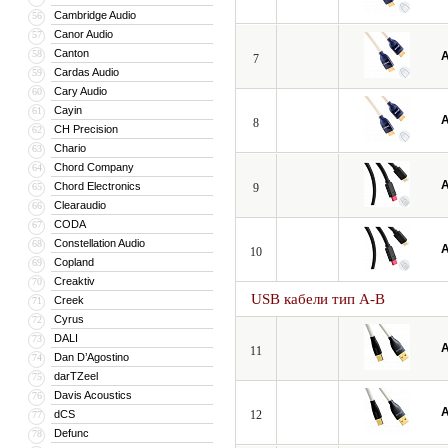
Cambridge Audio
56
Canor Audio
57
Canton
58
A
7
Cardas Audio
59
Cary Audio
60
Cayin
61
A
8
CH Precision
62
Chario
63
Chord Company
64
A
Chord Electronics
65
9
Clearaudio
66
CODA
67
Constellation Audio
68
A
10
Copland
69
Creaktiv
70
USB кабели тип A-B
Creek
71
Cyrus
72
DALI
73
A
11
Dan D’Agostino
74
darTZeel
75
Davis Acoustics
76
A
dCS
12
77
Defunc
78