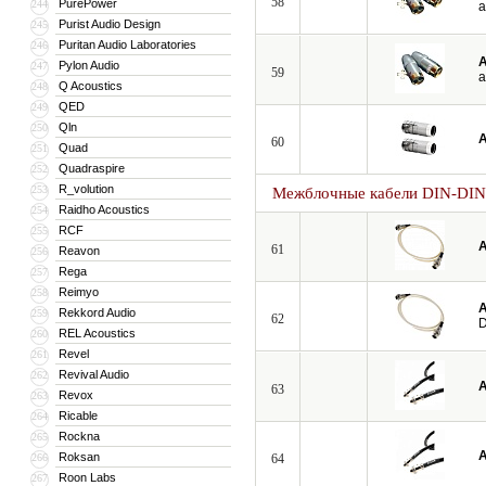
58
PurePower
244
a
Purist Audio Design
245
Puritan Audio Laboratories
246
A
Pylon Audio
247
59
a
Q Acoustics
248
QED
249
Qln
250
A
60
Quad
251
Quadraspire
252
R_volution
253
Межблочные кабели DIN-DIN
Raidho Acoustics
254
RCF
255
A
61
Reavon
256
Rega
257
Reimyo
258
A
Rekkord Audio
259
62
D
REL Acoustics
260
Revel
261
Revival Audio
262
A
63
Revox
263
Ricable
264
Rockna
265
A
Roksan
266
64
Roon Labs
267