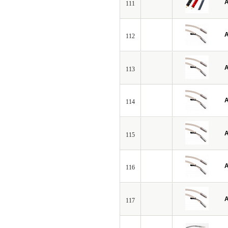
A
111
A
112
A
113
A
114
A
115
A
116
A
117