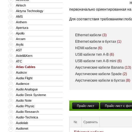
Н
Airtech
9
первоначально ориентированная на
Aktyna Technology
10
AMS
11
Для соответствия требованиям глоба
Anthem
12
дистрибьюторов компания Atlas рук
Apertura
13
кабелей Atlas. Экспорт постоянно р
Apollo
14
Ethernet кабели
(3)
Cables.
Arcam
15
Ethernet кабели в бухтах
(1)
Arylic
16
HDMI кабели
(6)
Для производства кабелей и поддер
AST
17
USB кабели тип A-B
(6)
Astell&Kern
18
USB кабели тип A-B mini
(6)
ATC
19
Atlas Cables
20
Акустические кабели Banana
(13)
Audeze
21
Акустические кабели Spade
(2)
Audia Flight
22
Акустические кабели в бухтах
(8)
Audience
23
Audio Analogue
24
Audio Desk Systeme
25
Audio Note
26
Прайс-лист
Прайс-лист с фот
Audio Physic
27
Audio Research
28
Audio-Technica
29
№
Сравнить
Audiolab
30
Audionet
31