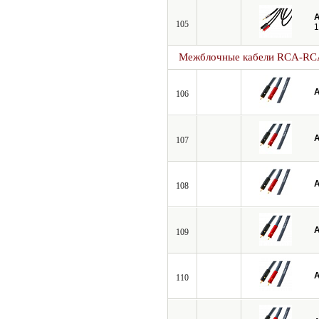
A
105
1
Межблочные кабели RCA-RC
A
106
A
107
A
108
A
109
A
110