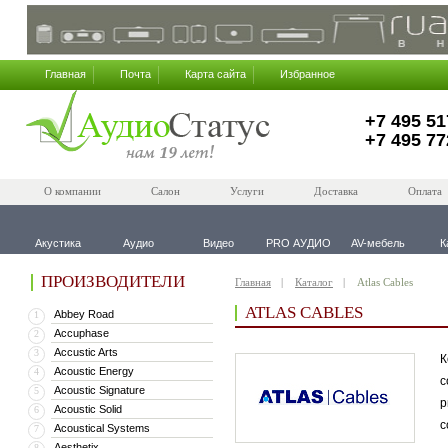
Главная
Почта
Карта сайта
Избранное
+7 495 51
+7 495 77
О компании
Салон
Услуги
Доставка
Оплата
Акустика
Аудио
Видео
PRO АУДИО
AV-мебель
К
ПРОИЗВОДИТЕЛИ
Главная
Каталог
Atlas Cables
ATLAS CABLES
Abbey Road
1
Accuphase
2
Accustic Arts
3
К
Acoustic Energy
4
с
Acoustic Signature
5
р
Acoustic Solid
6
с
Acoustical Systems
7
Aesthetix
8