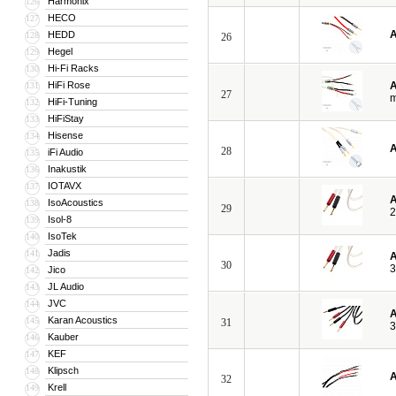
Harmonix
126
HECO
127
A
HEDD
128
26
Hegel
129
Hi-Fi Racks
130
HiFi Rose
A
131
27
HiFi-Tuning
132
HiFiStay
133
Hisense
134
A
28
iFi Audio
135
Inakustik
136
IOTAVX
137
A
IsoAcoustics
138
29
2
Isol-8
139
IsoTek
140
Jadis
141
A
30
3
Jico
142
JL Audio
143
JVC
144
A
Karan Acoustics
145
31
3
Kauber
146
KEF
147
Klipsch
148
A
32
Krell
149