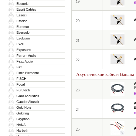
19
Esoteric
103
Esprit Cables
104
Esseci
105
A
20
Estelon
106
Euromet
107
Eversolo
108
Evolution
109
A
21
Exell
110
Exposure
111
Ferrum Audio
112
A
22
Fezz Audio
113
FiiO
114
Finite Elemente
115
Акустические кабели Banana
FISCH
116
A
Focal
117
B
23
Furutech
118
Gallo Acoustics
119
Gauder Akustik
120
A
B
Gold Note
121
24
Goldring
122
Gryphon
123
HANA
124
A
25
Harbeth
125