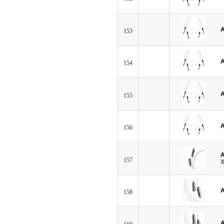
A
153
A
154
A
155
A
156
A
157
X
A
158
A