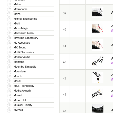
Melco
174
Metronome
175
A
39
Meze
176
Michell Engineering
177
Michi
178
A
Micro Magic
179
40
Millennium Audio
180
Miyajima Laboratory
181
MJ Acoustics
182
A
41
MK Sound
183
MoFi Electronics
184
Monitor Audio
185
A
Montana
42
186
Moon by Simaudio
187
Moonriver
188
A
Morch
189
43
Morel
190
MSB Technology
191
Mudra Akustik
192
A
44
Munari
193
Music Hall
194
Musical Fidelity
195
Myryad
196
A
45