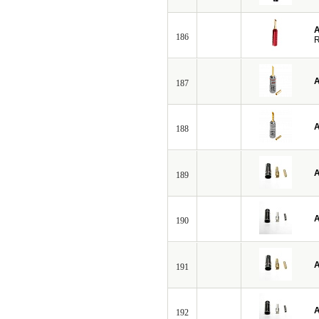
A
186
A
187
A
188
A
189
A
190
A
191
A
192