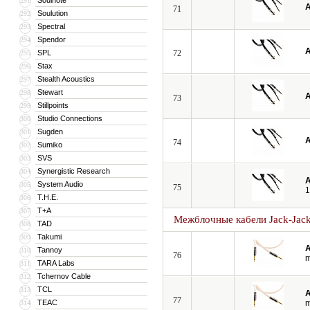
Soulnote
291
A
71
Soulution
292
Spectral
293
Spendor
294
A
SPL
72
295
Stax
296
Stealth Acoustics
297
Stewart
298
A
73
Stillpoints
299
Studio Connections
300
Sugden
301
A
74
Sumiko
302
SVS
303
Synergistic Research
304
A
System Audio
305
75
1
T.H.E.
306
T+A
307
Межблочные кабели Jack-Jac
TAD
308
Takumi
309
A
Tannoy
310
76
TARA Labs
311
Tchernov Cable
312
TCL
313
A
77
TEAC
314