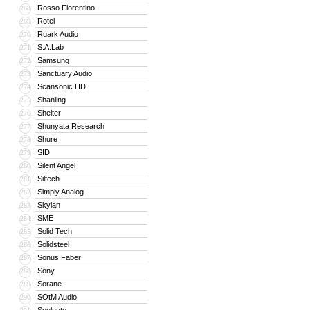
Rosso Fiorentino
268
Rotel
269
Ruark Audio
270
S.A.Lab
271
Samsung
272
Sanctuary Audio
273
Scansonic HD
274
Shanling
275
Shelter
276
Shunyata Research
277
Shure
278
SID
279
Silent Angel
280
Siltech
281
Simply Analog
282
Skylan
283
SME
284
Solid Tech
285
Solidsteel
286
Sonus Faber
287
Sony
288
Sorane
289
SOtM Audio
290