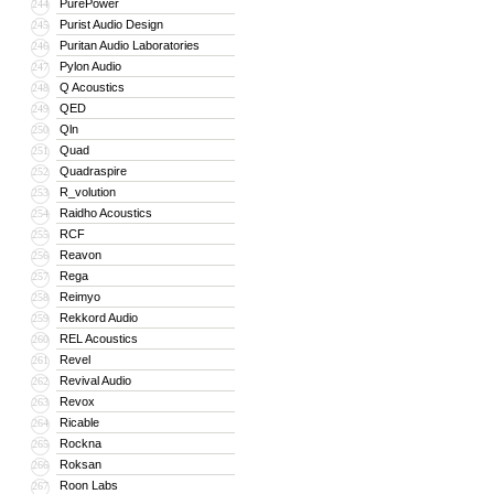
PurePower
244
Purist Audio Design
245
Puritan Audio Laboratories
246
Pylon Audio
247
Q Acoustics
248
QED
249
Qln
250
Quad
251
Quadraspire
252
R_volution
253
Raidho Acoustics
254
RCF
255
Reavon
256
Rega
257
Reimyo
258
Rekkord Audio
259
REL Acoustics
260
Revel
261
Revival Audio
262
Revox
263
Ricable
264
Rockna
265
Roksan
266
Roon Labs
267