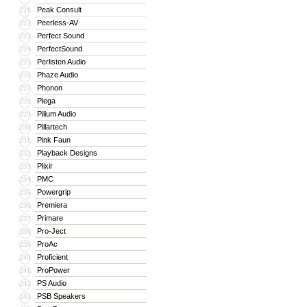
Peak Consult
221
Peerless-AV
222
Perfect Sound
223
PerfectSound
224
Perlisten Audio
225
Phaze Audio
226
Phonon
227
Piega
228
Pilium Audio
229
Pillartech
230
Pink Faun
231
Playback Designs
232
Plixir
233
PMC
234
Powergrip
235
Premiera
236
Primare
237
Pro-Ject
238
ProAc
239
Proficient
240
ProPower
241
PS Audio
242
PSB Speakers
243