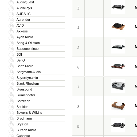
AudioQuest
32
M
AudioToys
3
33
AURALiC
34
Aurender
35
AVID
36
M
4
Axxess
37
Ayon Audio
38
Bang & Olufsen
39
M
5
Bassocontinuo
40
BDI
41
BenQ
42
Benz Micro
M
43
6
Bergmann Audio
44
Beyerdynamic
45
Black Rhodium
46
M
7
Bluesound
47
Blumenhofer
48
Borresen
49
M
8
Boulder
50
Bowers & Wilkins
51
Brodmann
52
Bryston
53
M
9
Burson Audio
54
Cabasse
55