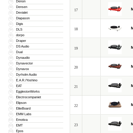
Denon
79
Densen
80
M
17
Devialet
81
Diapason
82
Digis
83
M
18
DLS
84
dorpo
85
Draper
86
DS Audio
87
M
19
Dual
88
Dynaudio
89
Dynavector
90
M
20
Dynavox
91
Dyrholm Audio
92
E.A.R./Yoshino
93
M
EAT
94
21
EgglestonWorks
95
Electrocompaniet
96
Elipson
97
M
22
EliteBoard
98
EMM Labs
99
Emotiva
100
M
23
EMT
101
Epos
102