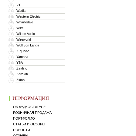
VTL
339
Wadia
340
Western Electric
341
Wharfedale
342
WiiM
343
Wilson Audio
344
Wireworld
345
Wolf von Langa
346
X-quisite
347
Yamaha
348
YBA
349
Zavfino
350
ZenSati
351
Zidoo
352
ИНФОРМАЦИЯ
ОБ АУДИОСТАТУСЕ
РОЗНИЧНАЯ ПРОДАЖА
ПОРТФОЛИО
СТАТЬИ И ОБЗОРЫ
НОВОСТИ
ОТЗЫВЫ