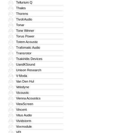
Tellurium Q
315
Thales
316
Thorens
317
Tivoli Audio
318
Tonar
319
Tone Winner
320
Torus Power
321
Totem Acoustic
322
Trafomatic Audio
323
Transrotor
324
Tsakiridis Devices
325
UandKSound
326
Unison Research
327
V-Moda
328
Van Den Hul
329
Velodyne
330
Vicoustic
331
Vienna Acoustics
332
ViewScreen
333
Vincent
334
Vitus Audio
335
Vividstorm
336
Voxmodule
337
VPI
338