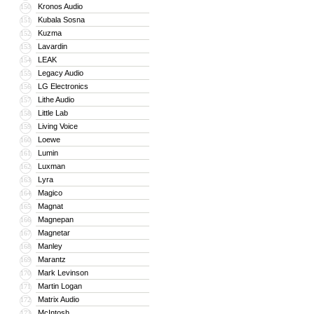
Kronos Audio
150
Kubala Sosna
151
Kuzma
152
Lavardin
153
LEAK
154
Legacy Audio
155
LG Electronics
156
Lithe Audio
157
Little Lab
158
Living Voice
159
Loewe
160
Lumin
161
Luxman
162
Lyra
163
Magico
164
Magnat
165
Magnepan
166
Magnetar
167
Manley
168
Marantz
169
Mark Levinson
170
Martin Logan
171
Matrix Audio
172
McIntosh
173