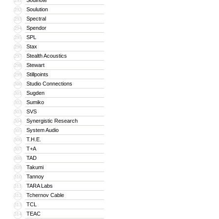
Soulnote
291
Soulution
292
Spectral
293
Spendor
294
SPL
295
Stax
296
Stealth Acoustics
297
Stewart
298
Stillpoints
299
Studio Connections
300
Sugden
301
Sumiko
302
SVS
303
Synergistic Research
304
System Audio
305
T.H.E.
306
T+A
307
TAD
308
Takumi
309
Tannoy
310
TARA Labs
311
Tchernov Cable
312
TCL
313
TEAC
314