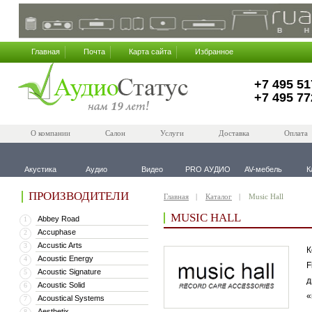
Главная
Почта
Карта сайта
Избранное
+7 495 51
+7 495 77
О компании
Салон
Услуги
Доставка
Оплата
Акустика
Аудио
Видео
PRO АУДИО
AV-мебель
К
ПРОИЗВОДИТЕЛИ
Главная
Каталог
Music Hall
MUSIC HALL
Abbey Road
1
Accuphase
2
Accustic Arts
3
К
Acoustic Energy
4
F
Acoustic Signature
5
д
Acoustic Solid
6
«
Acoustical Systems
7
Aesthetix
8