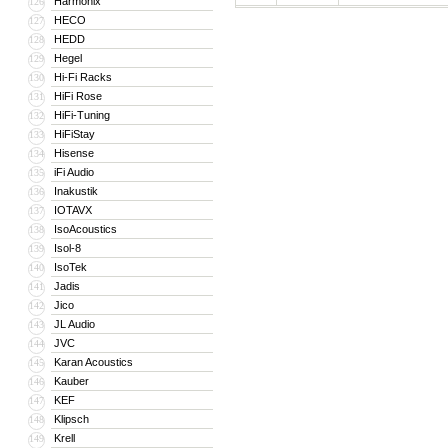
Harmonix
126
HECO
127
HEDD
128
Hegel
129
Hi-Fi Racks
130
HiFi Rose
131
HiFi-Tuning
132
HiFiStay
133
Hisense
134
iFi Audio
135
Inakustik
136
IOTAVX
137
IsoAcoustics
138
Isol-8
139
IsoTek
140
Jadis
141
Jico
142
JL Audio
143
JVC
144
Karan Acoustics
145
Kauber
146
KEF
147
Klipsch
148
Krell
149