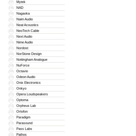
Mytek
197
NAD
198
Nagaoka
199
Naim Audio
200
Neat Acoustics
201
NeoTech Cable
202
Next Audio
203
Nime Audio
204
Nordost
205
NorStone Design
206
Nottingham Analogue
207
NuForce
208
Octavio
209
Odeon Audio
210
Onix Electronics
211
Onkyo
212
Opera Loudspeakers
213
Optoma
214
Orpheus Lab
215
Ortofon
216
Paradigm
217
Parasound
218
Pass Labs
219
Pathos
220