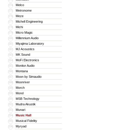
Melco
174
Metronome
175
Meze
176
Michell Engineering
177
Michi
178
Micro Magic
179
Millennium Audio
180
Miyajima Laboratory
181
MJ Acoustics
182
MK Sound
183
MoFi Electronics
184
Monitor Audio
185
Montana
186
Moon by Simaudio
187
Moonriver
188
Morch
189
Morel
190
MSB Technology
191
Mudra Akustik
192
Munari
193
Music Hall
194
Musical Fidelity
195
Myryad
196