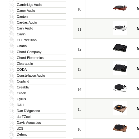
Cambridge Audio
56
M
10
Canor Audio
57
Canton
58
Cardas Audio
59
Cary Audio
M
60
11
Cayin
61
CH Precision
62
Chario
63
M
12
Chord Company
64
Chord Electronics
65
Clearaudio
66
M
13
CODA
67
Constellation Audio
68
Copland
69
Creaktiv
70
M
14
Creek
71
Cyrus
72
DALI
73
M
15
Dan D’Agostino
74
darTZeel
75
Davis Acoustics
76
M
dCS
77
16
Defunc
78