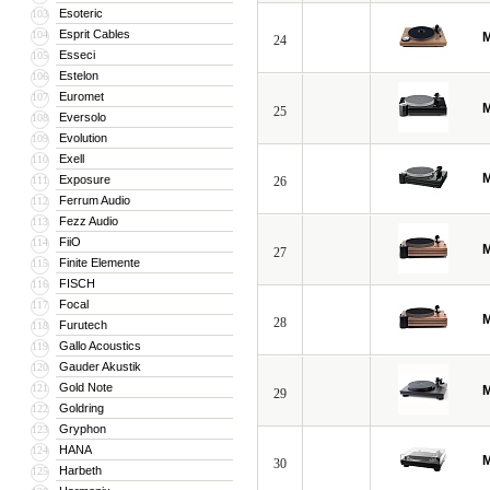
Esoteric
103
Esprit Cables
104
M
24
Esseci
105
Estelon
106
Euromet
107
M
25
Eversolo
108
Evolution
109
Exell
110
M
Exposure
111
26
Ferrum Audio
112
Fezz Audio
113
FiiO
114
M
27
Finite Elemente
115
FISCH
116
Focal
117
M
28
Furutech
118
Gallo Acoustics
119
Gauder Akustik
120
Gold Note
121
M
29
Goldring
122
Gryphon
123
HANA
124
M
30
Harbeth
125