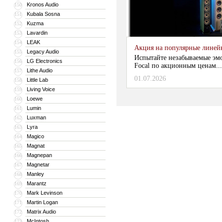
Kronos Audio
150
Kubala Sosna
151
Kuzma
152
Lavardin
153
LEAK
154
Акция на популярные линейки
Legacy Audio
155
Испытайте незабываемые эм
LG Electronics
156
Focal по акционным ценам...
Lithe Audio
157
01.07.2026
Little Lab
158
Living Voice
159
Loewe
160
Lumin
161
Luxman
162
Lyra
163
Magico
164
Magnat
165
Magnepan
166
Magnetar
167
Manley
168
Marantz
169
Mark Levinson
170
Martin Logan
171
Matrix Audio
172
McIntosh
173