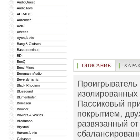
AudioQuest
32
AudioToys
33
AURALiC
34
Aurender
35
AVID
36
Axxess
37
Ayon Audio
38
Bang & Olufsen
39
Bassocontinuo
40
BDI
41
BenQ
42
ОПИСАНИЕ
ХАРА
Benz Micro
43
Bergmann Audio
44
Beyerdynamic
45
Проигрыватель 
Black Rhodium
46
изолированных 
Bluesound
47
Blumenhofer
48
Пассиковый пр
Borresen
49
Boulder
50
покрытием, дву
Bowers & Wilkins
51
развязанный от
Brodmann
52
Bryston
53
сбалансированн
Burson Audio
54
Cabasse
55