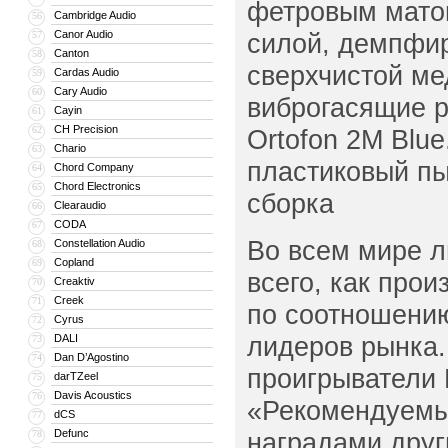
фетровым мато
Cambridge Audio
56
Canor Audio
силой, демпфир
57
Canton
58
сверхчистой м
Cardas Audio
59
Cary Audio
60
виброгасящие р
Cayin
61
CH Precision
62
Ortofon 2M Blue
Chario
63
пластиковый пы
Chord Company
64
Chord Electronics
65
сборка
Clearaudio
66
CODA
67
Во всем мире л
Constellation Audio
68
Copland
69
всего, как про
Creaktiv
70
Creek
71
по соотношению
Cyrus
72
лидеров рынка.
DALI
73
Dan D’Agostino
74
проигрыватели 
darTZeel
75
Davis Acoustics
76
«Рекомендуемые
dCS
77
Defunc
наградами друг
78