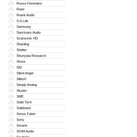
Rosso Fiorentino
268
Rotel
269
Ruark Audio
270
S.A.Lab
271
Samsung
272
Sanctuary Audio
273
Scansonic HD
274
Shanling
275
Shelter
276
Shunyata Research
277
Shure
278
SID
279
Silent Angel
280
Siltech
281
Simply Analog
282
Skylan
283
SME
284
Solid Tech
285
Solidsteel
286
Sonus Faber
287
Sony
288
Sorane
289
SOtM Audio
290