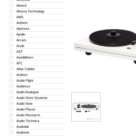
Airtech
9
Aktyna Technology
10
AMS
11
Anthem
12
Apertura
13
Apollo
14
Arcam
15
Arylic
16
AST
17
Astell&Kern
18
ATC
19
Atlas Cables
20
Audeze
21
Audia Flight
22
Audience
23
Audio Analogue
24
Audio Desk Systeme
25
Audio Note
26
Audio Physic
27
Audio Research
28
Audio-Technica
29
Audiolab
30
Audionet
31