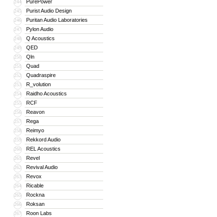
PurePower
244
Purist Audio Design
245
Puritan Audio Laboratories
246
Pylon Audio
247
Q Acoustics
248
QED
249
Qln
250
Quad
251
Quadraspire
252
R_volution
253
Raidho Acoustics
254
RCF
255
Reavon
256
Rega
257
Reimyo
258
Rekkord Audio
259
REL Acoustics
260
Revel
261
Revival Audio
262
Revox
263
Ricable
264
Rockna
265
Roksan
266
Roon Labs
267