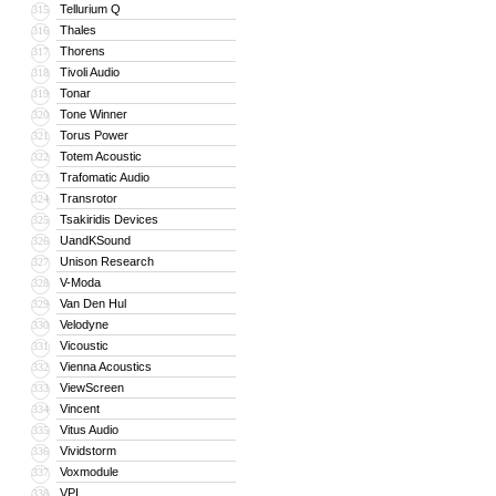
Tellurium Q
315
Thales
316
Thorens
317
Tivoli Audio
318
Tonar
319
Tone Winner
320
Torus Power
321
Totem Acoustic
322
Trafomatic Audio
323
Transrotor
324
Tsakiridis Devices
325
UandKSound
326
Unison Research
327
V-Moda
328
Van Den Hul
329
Velodyne
330
Vicoustic
331
Vienna Acoustics
332
ViewScreen
333
Vincent
334
Vitus Audio
335
Vividstorm
336
Voxmodule
337
VPI
338