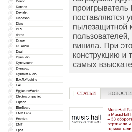
Denon
79
проигрыватель 
Densen
80
Devialet
81
поставляются у
Diapason
82
Digis
83
пылезащитной к
DLS
84
пользователей,
dorpo
85
Draper
86
винила. При эт
DS Audio
87
Dual
88
конструкцию и 
Dynaudio
89
самых взыскате
Dynavector
90
Dynavox
91
Dyrholm Audio
92
E.A.R./Yoshino
93
EAT
94
EgglestonWorks
95
СТАТЬИ
НОВОСТИ
Electrocompaniet
96
Elipson
97
EliteBoard
98
MusicHall Fa
EMM Labs
99
и MusicHall I
– 33 оборот
Emotiva
100
вертикали и
EMT
101
горизонтали
Epos
102