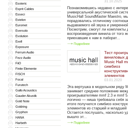
31.10.2025
Esoteric
103
Познакомившись недавно с интер
Esprit Cables
104
универсальной акустической сист
Esseci
105
MusicHall SoundMaster Maestro, м
Estelon
106
порадовались отличному соотнош
выдаваемого ей звука и умеренно
Euromet
107
Посмотрим, смогут ли комплекты 
Eversolo
108
воспроизведения винила от того ж
Evolution
109
приехавшие к нам в лаборат...
Exell
110
Подробнее
Exposure
111
Тест проигр
Ferrum Audio
112
виниловых д
Fezz Audio
113
Music Hall m
FiiO
114
симбиоз
Finite Elemente
115
конструктив
FISCH
116
элементов
Focal
117
03.01.2020
Furutech
118
Эта вертушка в модельном ряду Mu
Gallo Acoustics
119
занимает среднее положение меж
проигрывателями mmf 2.3 и mmf 5.
Gauder Akustik
120
логично — ниша требовала себя з
Gold Note
121
итоге получился симбиоз констру
Goldring
122
элементов из старшей и младшей 
Gryphon
Остается послушать, насколько 
123
вышло эт...
HANA
124
Подробнее
Harbeth
125