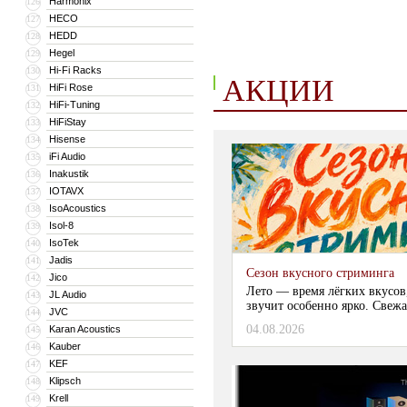
Harmonix
126
HECO
127
HEDD
128
Hegel
129
Hi-Fi Racks
130
АКЦИИ
HiFi Rose
131
HiFi-Tuning
132
HiFiStay
133
Hisense
134
iFi Audio
135
Inakustik
136
IOTAVX
137
IsoAcoustics
138
Isol-8
139
IsoTek
140
Jadis
141
Сезон вкусного стриминга
Jico
142
Лето — время лёгких вкусов
JL Audio
143
звучит особенно ярко. Свежа
JVC
144
04.08.2026
Karan Acoustics
145
Kauber
146
KEF
147
Klipsch
148
Krell
149