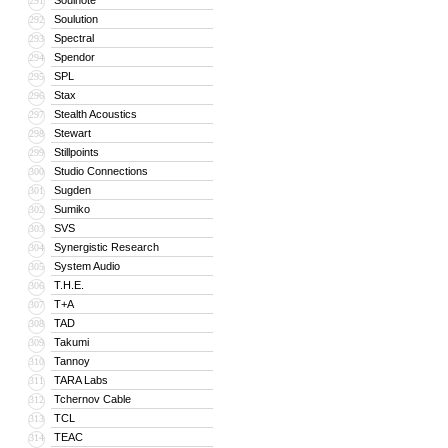
Soulnote
291
Soulution
292
Spectral
293
Spendor
294
SPL
295
Stax
296
Stealth Acoustics
297
Stewart
298
Stillpoints
299
Studio Connections
300
Sugden
301
Sumiko
302
SVS
303
Synergistic Research
304
System Audio
305
T.H.E.
306
T+A
307
TAD
308
Takumi
309
Tannoy
310
TARA Labs
311
Tchernov Cable
312
TCL
313
TEAC
314