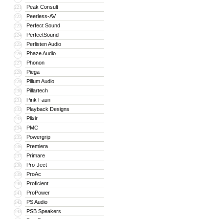
Peak Consult
221
Peerless-AV
222
Perfect Sound
223
PerfectSound
224
Perlisten Audio
225
Phaze Audio
226
Phonon
227
Piega
228
Pilium Audio
229
Pillartech
230
Pink Faun
231
Playback Designs
232
Plixir
233
PMC
234
Powergrip
235
Premiera
236
Primare
237
Pro-Ject
238
ProAc
239
Proficient
240
ProPower
241
PS Audio
242
PSB Speakers
243