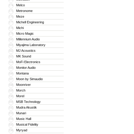
Melco
174
Metronome
175
Meze
176
Michell Engineering
177
Michi
178
Micro Magic
179
Millennium Audio
180
Miyajima Laboratory
181
MJ Acoustics
182
MK Sound
183
MoFi Electronics
184
Monitor Audio
185
Montana
186
Moon by Simaudio
187
Moonriver
188
Morch
189
Morel
190
MSB Technology
191
Mudra Akustik
192
Munari
193
Music Hall
194
Musical Fidelity
195
Myryad
196