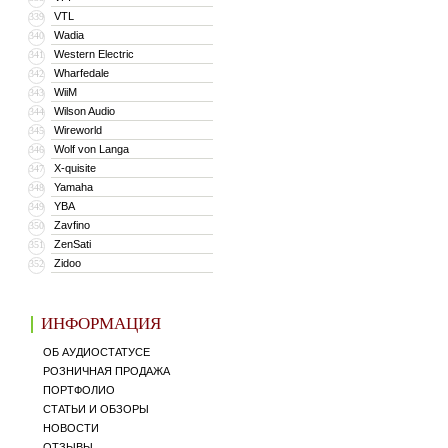
VTL
339
Wadia
340
Western Electric
341
Wharfedale
342
WiiM
343
Wilson Audio
344
Wireworld
345
Wolf von Langa
346
X-quisite
347
Yamaha
348
YBA
349
Zavfino
350
ZenSati
351
Zidoo
352
ИНФОРМАЦИЯ
ОБ АУДИОСТАТУСЕ
РОЗНИЧНАЯ ПРОДАЖА
ПОРТФОЛИО
СТАТЬИ И ОБЗОРЫ
НОВОСТИ
ОТЗЫВЫ