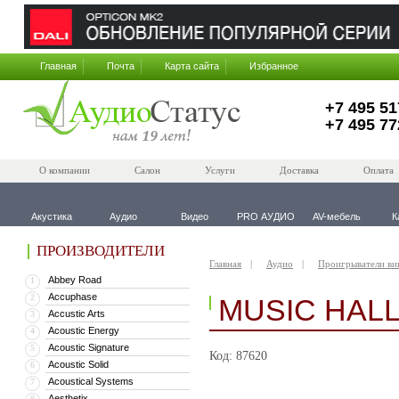
Главная
Почта
Карта сайта
Избранное
+7 495 51
+7 495 77
О компании
Салон
Услуги
Доставка
Оплата
Акустика
Аудио
Видео
PRO АУДИО
AV-мебель
К
ПРОИЗВОДИТЕЛИ
Главная
Аудио
Проигрыватели ви
Abbey Road
1
Accuphase
2
MUSIC HALL
Accustic Arts
3
Acoustic Energy
4
Acoustic Signature
5
Код: 87620
Acoustic Solid
6
Acoustical Systems
7
Aesthetix
8