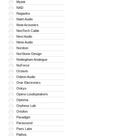
Mytek
197
NAD
198
Nagaoka
199
Naim Audio
200
Neat Acoustics
201
NeoTech Cable
202
Next Audio
203
Nime Audio
204
Nordost
205
NorStone Design
206
Nottingham Analogue
207
NuForce
208
Octavio
209
Odeon Audio
210
Onix Electronics
211
Onkyo
212
Opera Loudspeakers
213
Optoma
214
Orpheus Lab
215
Ortofon
216
Paradigm
217
Parasound
218
Pass Labs
219
Pathos
220