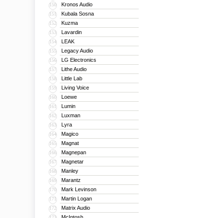
Kronos Audio
150
Kubala Sosna
151
Kuzma
152
Lavardin
153
LEAK
154
Legacy Audio
155
LG Electronics
156
Lithe Audio
157
Little Lab
158
Living Voice
159
Loewe
160
Lumin
161
Luxman
162
Lyra
163
Magico
164
Magnat
165
Magnepan
166
Magnetar
167
Manley
168
Marantz
169
Mark Levinson
170
Martin Logan
171
Matrix Audio
172
McIntosh
173