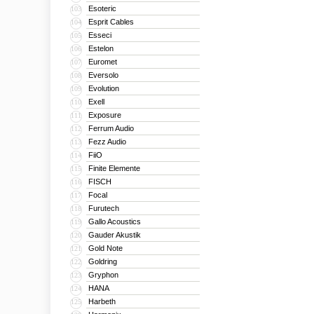
Esoteric
103
Esprit Cables
104
Esseci
105
Estelon
106
Euromet
107
Eversolo
108
Evolution
109
Exell
110
Exposure
111
Ferrum Audio
112
Fezz Audio
113
FiiO
114
Finite Elemente
115
FISCH
116
Focal
117
Furutech
118
Gallo Acoustics
119
Gauder Akustik
120
Gold Note
121
Goldring
122
Gryphon
123
HANA
124
Harbeth
125