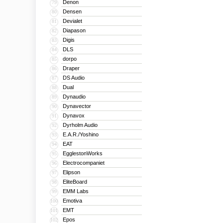
Denon
79
Densen
80
Devialet
81
Diapason
82
Digis
83
DLS
84
dorpo
85
Draper
86
DS Audio
87
Dual
88
Dynaudio
89
Dynavector
90
Dynavox
91
Dyrholm Audio
92
E.A.R./Yoshino
93
EAT
94
EgglestonWorks
95
Electrocompaniet
96
Elipson
97
EliteBoard
98
EMM Labs
99
Emotiva
100
EMT
101
Epos
102