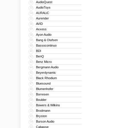
AudioQuest
32
AudioToys
33
AURALiC
34
Aurender
35
AVID
36
Axxess
37
Ayon Audio
38
Bang & Olufsen
39
Bassocontinuo
40
BDI
41
BenQ
42
Benz Micro
43
Bergmann Audio
44
Beyerdynamic
45
Black Rhodium
46
Bluesound
47
Blumenhofer
48
Borresen
49
Boulder
50
Bowers & Wilkins
51
Brodmann
52
Bryston
53
Burson Audio
54
Cabasse
55