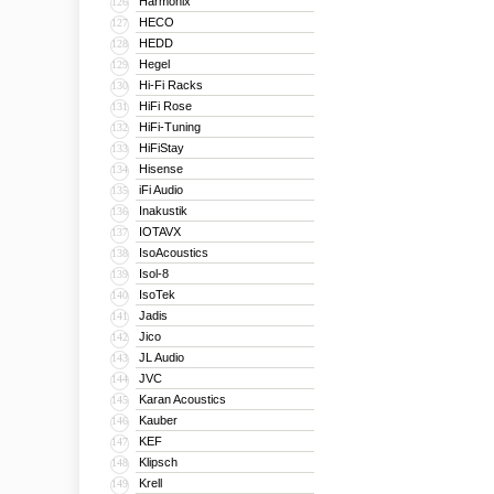
Harmonix
126
HECO
127
HEDD
128
Hegel
129
Hi-Fi Racks
130
HiFi Rose
131
HiFi-Tuning
132
HiFiStay
133
Hisense
134
iFi Audio
135
Inakustik
136
IOTAVX
137
IsoAcoustics
138
Isol-8
139
IsoTek
140
Jadis
141
Jico
142
JL Audio
143
JVC
144
Karan Acoustics
145
Kauber
146
KEF
147
Klipsch
148
Krell
149