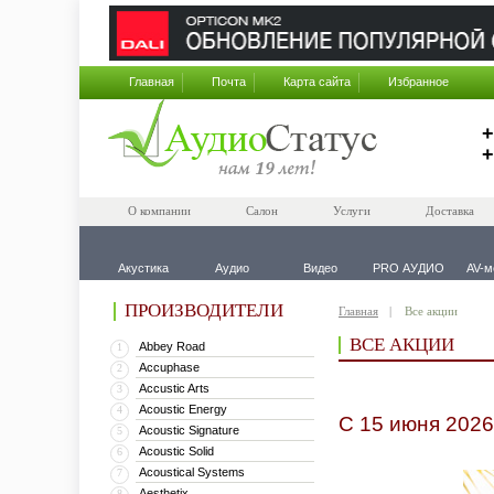
Главная
Почта
Карта сайта
Избранное
+
+
О компании
Салон
Услуги
Доставка
Акустика
Аудио
Видео
PRO АУДИО
AV-м
ПРОИЗВОДИТЕЛИ
Главная
Все акции
ВСЕ АКЦИИ
Abbey Road
1
Accuphase
2
Accustic Arts
3
Acoustic Energy
4
С 15 июня 2026
Acoustic Signature
5
Acoustic Solid
6
Acoustical Systems
7
Aesthetix
8