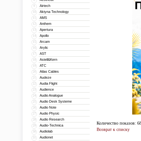
Airtech
9
Aktyna Technology
10
AMS
11
Anthem
12
Apertura
13
Apollo
14
Arcam
15
Arylic
16
AST
17
Astell&Kern
18
ATC
19
Atlas Cables
20
Audeze
21
Audia Flight
22
Audience
23
Audio Analogue
24
Audio Desk Systeme
25
Audio Note
26
Audio Physic
27
Audio Research
28
Количество показов: 6
Audio-Technica
29
Возврат к списку
Audiolab
30
Audionet
31