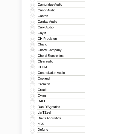
Cambridge Audio
56
Canor Audio
57
Canton
58
Cardas Audio
59
Cary Audio
60
Cayin
61
CH Precision
62
Chario
63
Chord Company
64
Chord Electronics
65
Clearaudio
66
CODA
67
Constellation Audio
68
Copland
69
Creaktiv
70
Creek
71
Cyrus
72
DALI
73
Dan D’Agostino
74
darTZeel
75
Davis Acoustics
76
dCS
77
Defunc
78