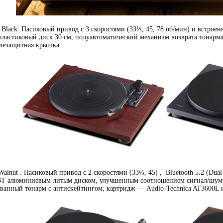
Black. Пасиковый привод с 3 скоростями (33⅓, 45, 78 об/мин) и встроенн
ластиковый диск 30 см, полуавтоматический механизм возврата тонарм
ылезащитная крышка.
alnut . Пасиковый привод c 2 скоростями (33⅓, 45) , Bluetooth 5.2 (Du
BT алюминиевым литым диском, улучшенным соотношением сигнал/шум (67
ованный тонарм с антискейтингом, картридж — Audio-Technica AT3600L