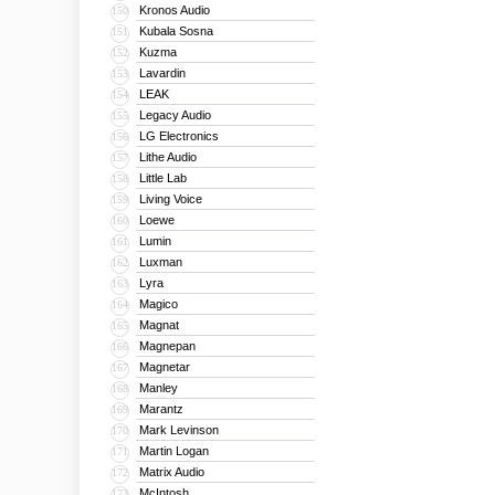
Kronos Audio
150
Kubala Sosna
151
Kuzma
152
Lavardin
153
LEAK
154
Legacy Audio
155
LG Electronics
156
Lithe Audio
157
Little Lab
158
Living Voice
159
Loewe
160
Lumin
161
Luxman
162
Lyra
163
Magico
164
Magnat
165
Magnepan
166
Magnetar
167
Manley
168
Marantz
169
Mark Levinson
170
Martin Logan
171
Matrix Audio
172
McIntosh
173