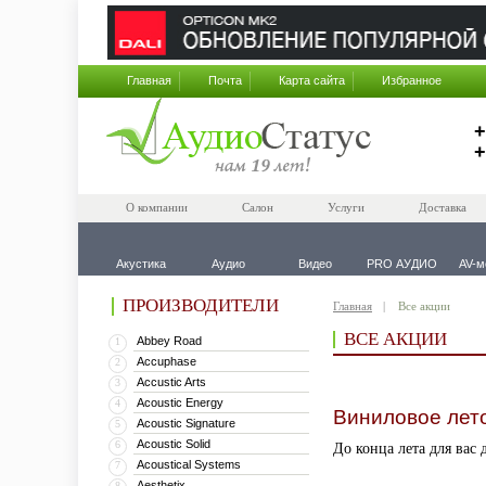
Главная
Почта
Карта сайта
Избранное
+
+
О компании
Салон
Услуги
Доставка
Акустика
Аудио
Видео
PRO АУДИО
AV-м
ПРОИЗВОДИТЕЛИ
Главная
Все акции
ВСЕ АКЦИИ
Abbey Road
1
Accuphase
2
Accustic Arts
3
Acoustic Energy
4
Виниловое лет
Acoustic Signature
5
Acoustic Solid
6
До конца лета для ва
Acoustical Systems
7
Aesthetix
8