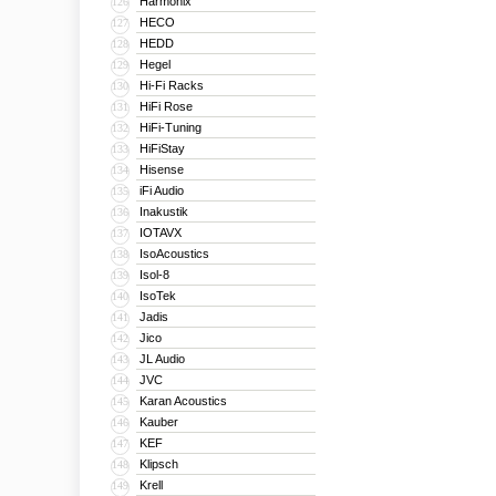
Harmonix
126
HECO
127
HEDD
128
Hegel
129
Hi-Fi Racks
130
HiFi Rose
131
HiFi-Tuning
132
HiFiStay
133
Hisense
134
iFi Audio
135
Inakustik
136
IOTAVX
137
IsoAcoustics
138
Isol-8
139
IsoTek
140
Jadis
141
Jico
142
JL Audio
143
JVC
144
Karan Acoustics
145
Kauber
146
KEF
147
Klipsch
148
Krell
149