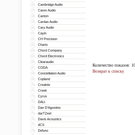
Cambridge Audio
56
Canor Audio
57
Canton
58
Cardas Audio
59
Cary Audio
60
Cayin
61
CH Precision
62
Chario
63
Chord Company
64
Chord Electronics
65
Clearaudio
66
Количество показов: 1
CODA
67
Возврат к списку
Constellation Audio
68
Copland
69
Creaktiv
70
Creek
71
Cyrus
72
DALI
73
Dan D’Agostino
74
darTZeel
75
Davis Acoustics
76
dCS
77
Defunc
78