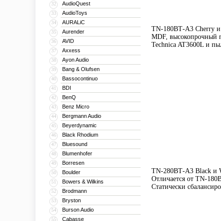
AudioQuest
32
AudioToys
33
AURALiC
34
TN-180ВТ-A3 Cherry и 
Aurender
35
MDF, высокопрочный п
AVID
36
Technica AT3600L и п
Axxess
37
Ayon Audio
38
Bang & Olufsen
39
Bassocontinuo
40
BDI
41
BenQ
42
Benz Micro
43
Bergmann Audio
44
Beyerdynamic
45
Black Rhodium
46
Bluesound
47
Blumenhofer
48
Borresen
49
TN-280ВТ-A3 Black и W
Boulder
50
Отличается от TN-180
Bowers & Wilkins
51
Статически сбалансир
Brodmann
52
Bryston
53
Burson Audio
54
Cabasse
55