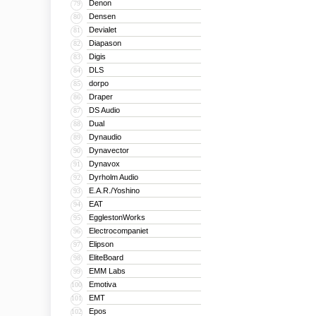
Denon
79
Densen
80
Devialet
81
Diapason
82
Digis
83
DLS
84
dorpo
85
Draper
86
DS Audio
87
Dual
88
Dynaudio
89
Dynavector
90
Dynavox
91
Dyrholm Audio
92
E.A.R./Yoshino
93
EAT
94
EgglestonWorks
95
Electrocompaniet
96
Elipson
97
EliteBoard
98
EMM Labs
99
Emotiva
100
EMT
101
Epos
102