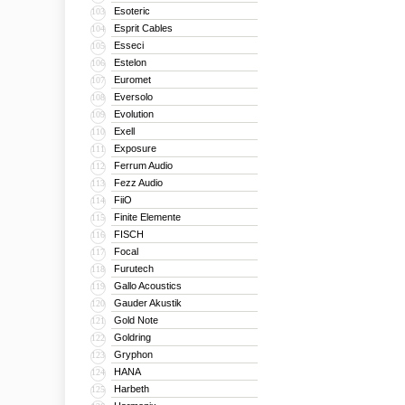
Esoteric
103
Esprit Cables
104
Esseci
105
Estelon
106
Euromet
107
Eversolo
108
Evolution
109
Exell
110
Exposure
111
Ferrum Audio
112
Fezz Audio
113
FiiO
114
Finite Elemente
115
FISCH
116
Focal
117
Furutech
118
Gallo Acoustics
119
Gauder Akustik
120
Gold Note
121
Goldring
122
Gryphon
123
HANA
124
Harbeth
125