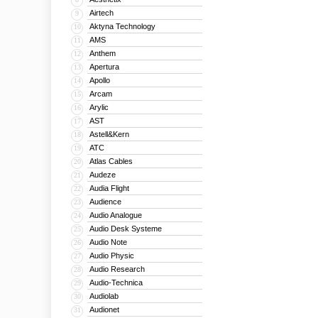
Airtech
9
Aktyna Technology
10
AMS
11
Anthem
12
Apertura
13
Apollo
14
Arcam
15
Arylic
16
AST
17
Astell&Kern
18
ATC
19
Atlas Cables
20
Audeze
21
Audia Flight
22
Audience
23
Audio Analogue
24
Audio Desk Systeme
25
Audio Note
26
Audio Physic
27
Audio Research
28
Audio-Technica
29
Audiolab
30
Audionet
31