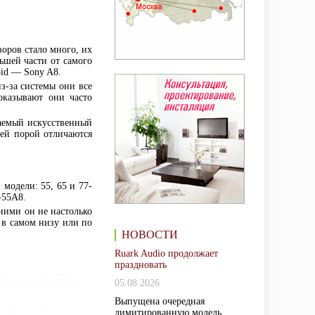
оров стало много, их
ьшей части от самого
oid — Sony A8.
з-за системы они все
оказывают они часто
ваемый искусственный
лей порой отличаются
модели: 55, 65 и 77-
-55A8.
ними он не настолько
е в самом низу или по
НОВОСТИ
Ruark Audio продолжает
праздновать
05.08.2026
Выпущена очередная
лимитированную модель,