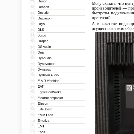
Denon
79
Могу сказать, что це
Densen
80
производителей — при
Devialet
быстроты подключенны
81
претензий.
Diapason
82
А в качестве видеоп
Digis
83
осуществляет всю обр
DLS
84
dorpo
85
Draper
86
DS Audio
87
Dual
88
Dynaudio
89
Dynavector
90
Dynavox
91
Dyrholm Audio
92
E.A.R./Yoshino
93
EAT
94
EgglestonWorks
95
Electrocompaniet
96
Elipson
97
EliteBoard
98
EMM Labs
99
Emotiva
100
EMT
101
Epos
102