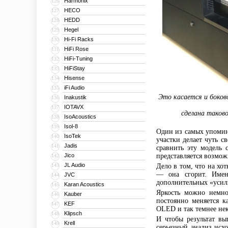
Harmonix
126
HECO
127
HEDD
128
Hegel
129
Hi-Fi Racks
130
HiFi Rose
131
HiFi-Tuning
132
HiFiStay
133
Hisense
134
iFi Audio
135
Это касается и боков
Inakustik
136
IOTAVX
137
сделана таков
IsoAcoustics
138
Isol-8
139
Один из самых упомина
IsoTek
140
участки делает чуть с
Jadis
141
сравнить эту модель 
Jico
представляется возмо
142
JL Audio
143
Дело в том, что на хо
— она сгорит. Имен
JVC
144
дополнительных «усил
Karan Acoustics
145
Яркость можно немно
Kauber
146
постоянно меняется к
KEF
147
OLED и так темнее нек
Klipsch
148
И чтобы результат в
Krell
149
серьезный анализ исх