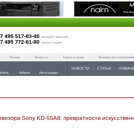
7 495 517-83-40
интернет-магазин
7 495 772-61-80
салон-студия
Оплата
Вопросы
Запись в салон
Комната прослушивания
НОВОСТИ
СТАТЬИ
НОВИН
ебель
Кабели
Аксессуары
визора Sony KD-55A8​: превратности искусствен