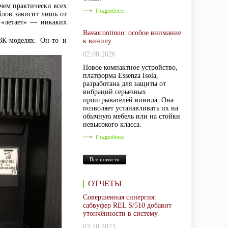
чем практически всех
Подробнее
йлов зависит лишь от
 «летает» — никаких
Bassocontinuo: особое внимание
8К-моделях. Он-то и
к винилу
02.08.2026
Новое компактное устройство,
платформа Essenza Isola,
разработана для защиты от
вибраций серьезных
проигрывателей винила. Она
позволяет устанавливать их на
обычную мебель или на стойки
невысокого класса.
Подробнее
Все новости
ОТЧЕТЫ
Совершенная синергия:
сабвуфер REL S/510 добавит
утончённости в систему
03.10.2023