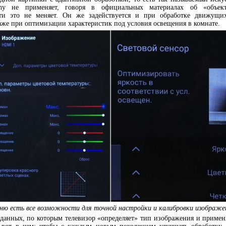
ny не применяет, говоря в официальных материалах об «объект
ути это не меняет. Он же задействуется и при обработке движущи
же при оптимизации характеристик под условия освещения в комнате.
ню есть все возможности для точной настройки и калибровки изображе
 данных, по которым телевизор «определяет» тип изображения и приме