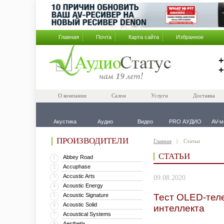
Главная
Почта
Карта сайта
Избранное
+
+
О компании
Салон
Услуги
Доставка
Акустика
Аудио
Видео
PRO АУДИО
AV-м
ПРОИЗВОДИТЕЛИ
Главная
Статьи
СТАТЬИ
Abbey Road
1
Accuphase
2
Accustic Arts
3
09.08.2020
Acoustic Energy
4
Acoustic Signature
Тест OLED-теле
5
Acoustic Solid
6
интеллекта
Acoustical Systems
7
Aesthetix
8