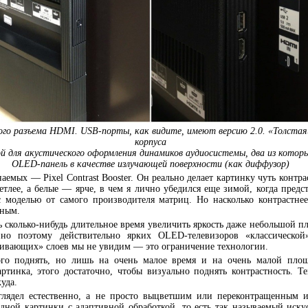
ого разъема HDMI. USB-порты, как видите, имеют версию 2.0. «Толстая
корпуса
ой для акустического оформления динамиков аудиосистемы, два из котор
OLED-панель в качестве излучающей поверхности (как диффузор)
емых — Pixel Contrast Booster. Он реально делает картинку чуть контрас
ветлее, а белые — ярче, в чем я лично убедился еще зимой, когда пред
с моделью от самого производителя матриц. Но насколько контрастне
жным.
ть сколько-нибудь длительное время увеличить яркость даже небольшой 
но поэтому действительно ярких OLED-телевизоров «классической
ивающих» слоев мы не увидим — это ограничение технологии.
го поднять, но лишь на очень малое время и на очень малой площ
артинка, этого достаточно, чтобы визуально поднять контрастность. Т
уда.
ыглядел естественно, а не просто выцветшим или переконтращенным 
одной картинки с адаптивной обработкой, то есть так называемый иску