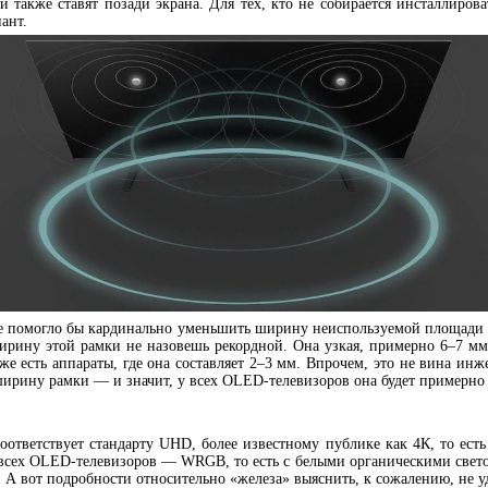
и также ставят позади экрана. Для тех, кто не собирается инсталлиров
ант.
ие помогло бы кардинально уменьшить ширину неиспользуемой площади
ширину этой рамки не назовешь рекордной. Она узкая, примерно 6–7 мм
уже есть аппараты, где она составляет 2–3 мм. Впрочем, это не вина инж
ширину рамки — и значит, у всех OLED-телевизоров она будет примерно
ответствует стандарту UHD, более известному публике как 4К, то есть
 всех OLED-телевизоров — WRGB, то есть с белыми органическими све
 А вот подробности относительно «железа» выяснить, к сожалению, не у