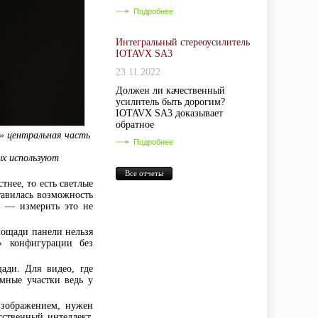
Подробнее
Интегральный стереоусилитель
IOTAVX SA3
23.11.2022
Должен ли качественный
усилитель быть дорогим?
IOTAVX SA3 доказывает
обратное
» центральная часть
Подробнее
ых используют
Все отчеты
тнее, то есть светлые
ставилась возможность
е — измерить это не
площади панели нельзя
» конфигурации без
ади. Для видео, где
емные участки ведь у
изображением, нужен
сственный интеллект.