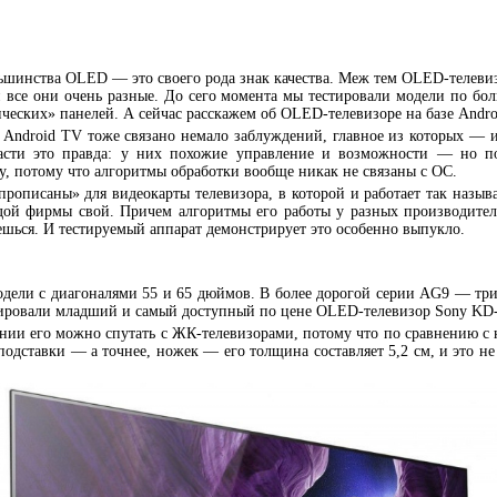
льшинства OLED — это своего рода знак качества. Меж тем OLED-телевиз
 все они очень разные. До сего момента мы тестировали модели по бол
ческих» панелей. А сейчас расскажем об OLED-телевизоре на базе Andr
 Android TV тоже связано немало заблуждений, главное из которых — и
части это правда: у них похожие управление и возможности — но п
, потому что алгоритмы обработки вообще никак не связаны с ОС.
прописаны» для видеокарты телевизора, в которой и работает так назы
ждой фирмы свой. Причем алгоритмы его работы у разных производите
аешься. И тестируемый аппарат демонстрирует это особенно выпукло.
одели с диагоналями 55 и 65 дюймов. В более дорогой серии AG9 — три 
ировали младший и самый доступный по цене OLED-телевизор Sony KD
нии его можно спутать с ЖК-телевизорами, потому что по сравнению с 
 подставки — а точнее, ножек — его толщина составляет 5,2 см, и это н