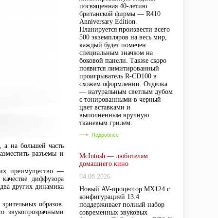
посвященная 40-летию
британской фирмы — R410
Anniversary Edition.
Планируется произвести всего
500 экземпляров на весь мир,
каждый будет помечен
специальным значком на
боковой панели. Также скоро
появится лимитированный
проигрыватель R-CD100 в
схожем оформлении. Отделка
— натуральным светлым дубом
с тонированными в черный
цвет вставками и
выполненным вручную
тканевым грилем.
Подробнее
, а на большей часть
азместить разъемы и
McIntosh — любителям
домашнего кино
 их преимущество —
04.08.2026
 качестве диффузора
(два других динамика
Новый AV-процессор MX124 с
конфигурацией 13.4
и зрительных образов.
поддерживает полный набор
со звукопрозрачными
современных звуковых