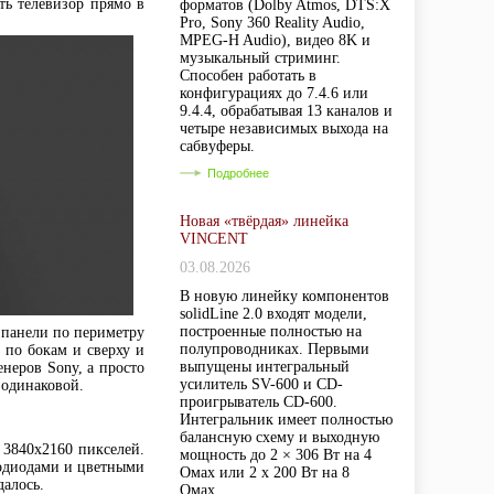
ать телевизор прямо в
форматов (Dolby Atmos, DTS:X
Pro, Sony 360 Reality Audio,
MPEG-H Audio), видео 8K и
музыкальный стриминг.
Способен работать в
конфигурациях до 7.4.6 или
9.4.4, обрабатывая 13 каналов и
четыре независимых выхода на
сабвуферы.
Подробнее
Новая «твёрдая» линейка
VINCENT
03.08.2026
В новую линейку компонентов
solidLine 2.0 входят модели,
построенные полностью на
 панели по периметру
полупроводниках. Первыми
 по бокам и сверху и
выпущены интегральный
енеров Sony, а просто
усилитель SV-600 и CD-
 одинаковой.
проигрыватель CD-600.
Интегральник имеет полностью
балансную схему и выходную
 3840х2160 пикселей.
мощность до 2 × 306 Вт на 4
тодиодами и цветными
Омах или 2 х 200 Вт на 8
далось.
Омах.