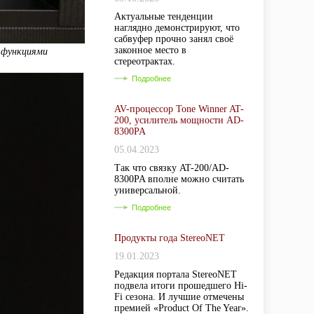
Актуальные тенденции
наглядно демонстрируют, что
сабвуфер прочно занял своё
законное место в
 функциями
стереотрактах.
Подробнее
AV-процессор Tone Winner AT-
200, усилитель мощности AD-
8300PA
05.04.2023
Так что связку AT-200/AD-
8300PA вполне можно считать
универсальной.
Подробнее
Продукты года StereoNET
19.01.2023
Редакция портала StereoNET
подвела итоги прошедшего Hi-
Fi сезона. И лучшие отмечены
премией «Product Of The Year».