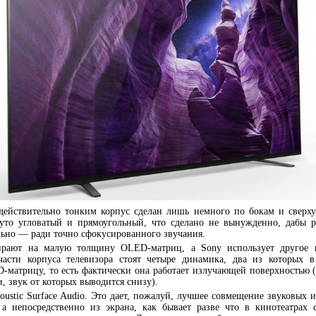
 действительно тонким корпус сделан лишь немного по бокам и сверху
уто угловатый и прямоугольный, что сделано не вынужденно, дабы р
льно — ради точно сфокусированного звучания.
ирают на малую толщину OLED-матриц, а Sony использует другое
части корпуса телевизора стоят четыре динамика, два из которых в
-матрицу, то есть фактически она работает излучающей поверхностью 
, звук от которых выводится снизу).
oustic Surface Audio. Это дает, пожалуй, лучшее совмещение звуковых 
 а непосредственно из экрана, как бывает разве что в кинотеатрах 