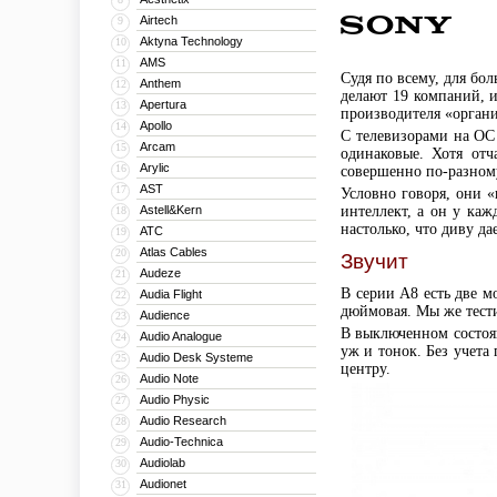
Airtech
9
Aktyna Technology
10
AMS
11
Судя по всему, для бо
Anthem
12
делают 19 компаний, и
Apertura
13
производителя «органи
Apollo
14
С телевизорами на ОС
Arcam
15
одинаковые. Хотя от
Arylic
16
совершенно по-разному
AST
17
Условно говоря, они «
Astell&Kern
интеллект, а он у ка
18
настолько, что диву д
ATC
19
Atlas Cables
20
Звучит
Audeze
21
В серии А8 есть две м
Audia Flight
22
дюймовая. Мы же тест
Audience
23
В выключенном состоя
Audio Analogue
24
уж и тонок. Без учета
Audio Desk Systeme
25
центру.
Audio Note
26
Audio Physic
27
Audio Research
28
Audio-Technica
29
Audiolab
30
Audionet
31