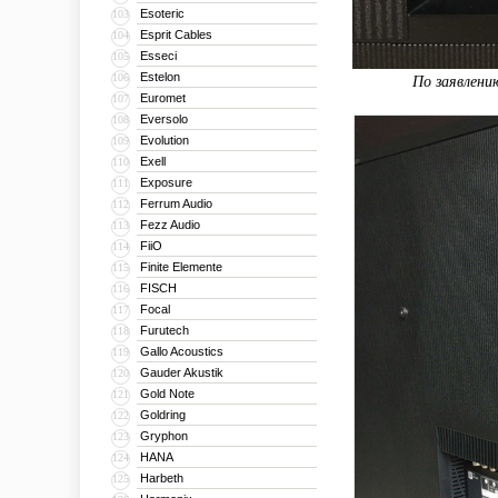
Esoteric
103
Esprit Cables
104
Esseci
105
Estelon
106
По заявлени
Euromet
107
Eversolo
108
Evolution
109
Exell
110
Exposure
111
Ferrum Audio
112
Fezz Audio
113
FiiO
114
Finite Elemente
115
FISCH
116
Focal
117
Furutech
118
Gallo Acoustics
119
Gauder Akustik
120
Gold Note
121
Goldring
122
Gryphon
123
HANA
124
Harbeth
125