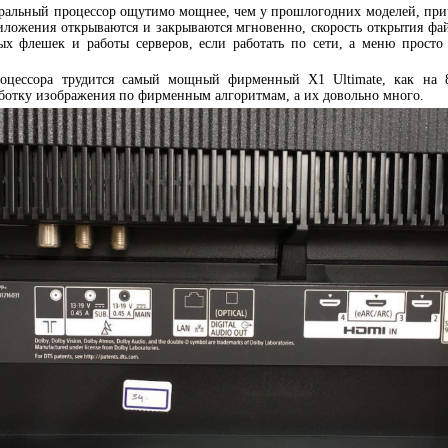
нтральный процессор ощутимо мощнее, чем у прошлогодних моделей, при
ложения открываются и закрываются мгновенно, скорость открытия фа
х флешек и работы серверов, если работать по сети, а меню просто
роцессора трудится самый мощный фирменный X1 Ultimate, как на 
аботку изображения по фирменным алгоритмам, а их довольно много.