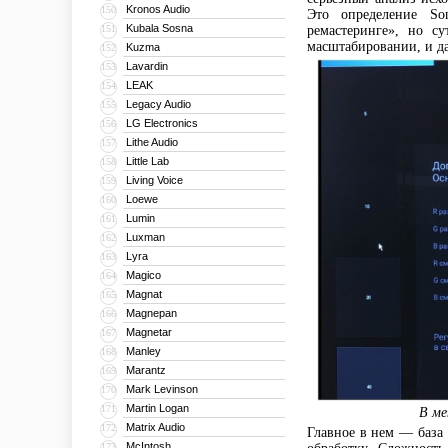
Kronos Audio
150
Это определение So
Kubala Sosna
151
ремастеринге», но с
масштабировании, и да
Kuzma
152
Lavardin
153
LEAK
154
Legacy Audio
155
LG Electronics
156
Lithe Audio
157
Little Lab
158
Living Voice
159
Loewe
160
Lumin
161
Luxman
162
Lyra
163
Magico
164
Magnat
165
Magnepan
166
Magnetar
167
Manley
168
Marantz
169
Mark Levinson
170
Martin Logan
171
В ме
Matrix Audio
172
Главное в нем — база
McIntosh
173