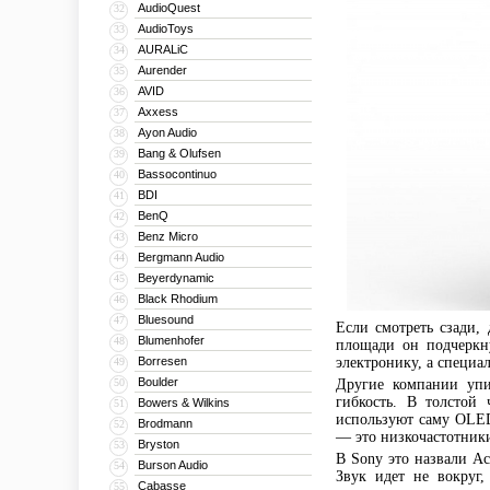
AudioQuest
32
AudioToys
33
AURALiC
34
Aurender
35
AVID
36
Axxess
37
Ayon Audio
38
Bang & Olufsen
39
Bassocontinuo
40
BDI
41
BenQ
42
Benz Micro
43
Bergmann Audio
44
Beyerdynamic
45
Black Rhodium
46
Bluesound
47
Если смотреть сзади,
Blumenhofer
48
площади он подчеркн
Borresen
электронику, а специа
49
Boulder
50
Другие компании уп
гибкость. В толстой 
Bowers & Wilkins
51
используют саму OLED
Brodmann
52
— это низкочастотники
Bryston
53
В Sony это назвали Ac
Burson Audio
54
Звук идет не вокруг,
Cabasse
55