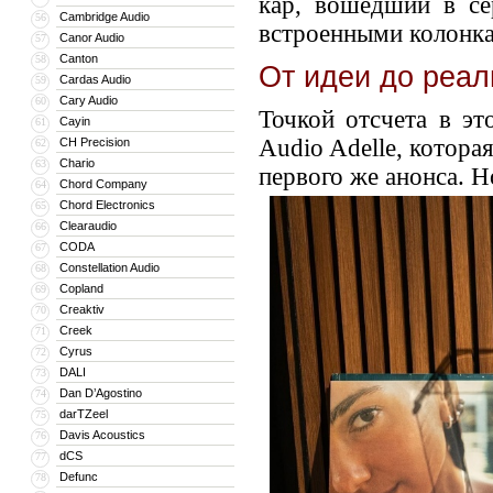
кар, вошедший в се
Cambridge Audio
56
встроенными колонка
Canor Audio
57
Canton
58
От идеи до реал
Cardas Audio
59
Cary Audio
60
Точкой отсчета в э
Cayin
61
Audio Adelle, котора
CH Precision
62
Chario
63
первого же анонса. Н
Chord Company
64
Chord Electronics
65
Clearaudio
66
CODA
67
Constellation Audio
68
Copland
69
Creaktiv
70
Creek
71
Cyrus
72
DALI
73
Dan D’Agostino
74
darTZeel
75
Davis Acoustics
76
dCS
77
Defunc
78