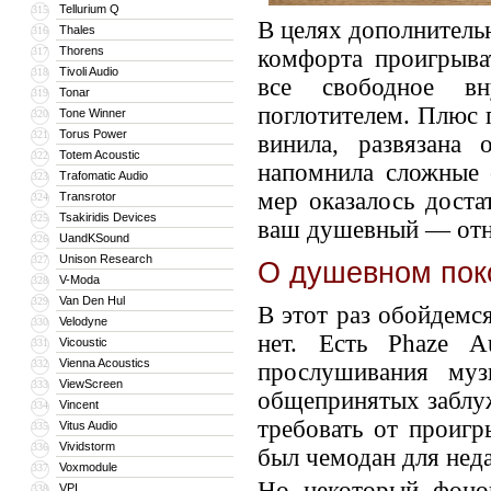
Tellurium Q
315
В целях дополнитель
Thales
316
Thorens
317
комфорта проигрыва
Tivoli Audio
318
все свободное вн
Tonar
319
поглотителем. Плюс 
Tone Winner
320
Torus Power
321
винила, развязана
Totem Acoustic
322
напомнила сложные 
Trafomatic Audio
323
мер оказалось доста
Transrotor
324
Tsakiridis Devices
325
ваш душевный — отн
UandKSound
326
Unison Research
327
О душевном пок
V-Moda
328
Van Den Hul
329
В этот раз обойдемся
Velodyne
330
нет. Есть Phaze A
Vicoustic
331
Vienna Acoustics
332
прослушивания музы
ViewScreen
333
общепринятых заблуж
Vincent
334
требовать от проигр
Vitus Audio
335
Vividstorm
336
был чемодан для нед
Voxmodule
337
Но некоторый фоно
VPI
338