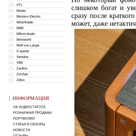
VTL
339
слишком богат и ув
Wadia
340
сразу после кратког
Western Electric
341
может, даже нетактич
Wharfedale
342
WiiM
343
Wilson Audio
344
Wireworld
345
Wolf von Langa
346
X-quisite
347
Yamaha
348
YBA
349
Zavfino
350
ZenSati
351
Zidoo
352
ИНФОРМАЦИЯ
ОБ АУДИОСТАТУСЕ
РОЗНИЧНАЯ ПРОДАЖА
ПОРТФОЛИО
СТАТЬИ И ОБЗОРЫ
НОВОСТИ
ОТЗЫВЫ