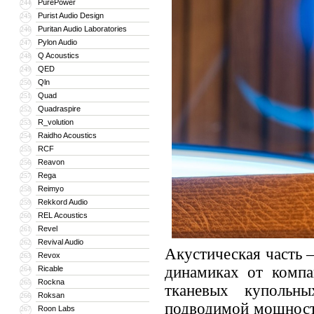
PurePower
244
Purist Audio Design
245
Puritan Audio Laboratories
246
Pylon Audio
247
Q Acoustics
248
QED
249
Qln
250
Quad
251
Quadraspire
252
R_volution
253
Raidho Acoustics
254
RCF
255
Reavon
256
Rega
257
Reimyo
258
Rekkord Audio
259
REL Acoustics
260
Revel
261
Revival Audio
262
Акустическая часть 
Revox
263
динамиках от компа
Ricable
264
Rockna
265
тканевых купольн
Roksan
266
подводимой мощност
Roon Labs
267