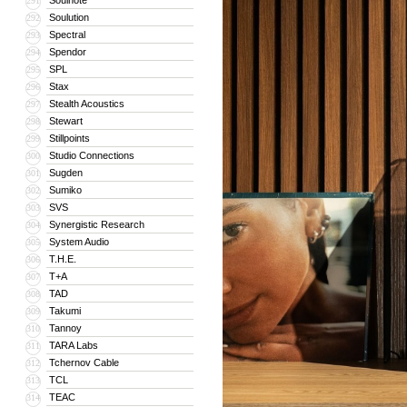
Soulnote
291
Soulution
292
Spectral
293
Spendor
294
SPL
295
Stax
296
Stealth Acoustics
297
Stewart
298
Stillpoints
299
Studio Connections
300
Sugden
301
Sumiko
302
SVS
303
Synergistic Research
304
System Audio
305
T.H.E.
306
T+A
307
TAD
308
Takumi
309
Tannoy
310
TARA Labs
311
Tchernov Cable
312
TCL
313
TEAC
314