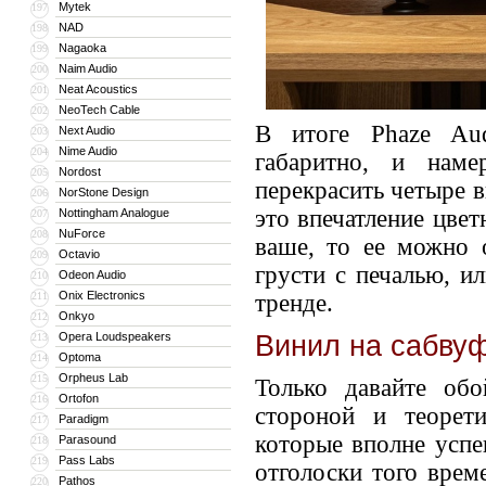
Mytek
197
NAD
198
Nagaoka
199
Naim Audio
200
Neat Acoustics
201
NeoTech Cable
202
В итоге Phaze Aud
Next Audio
203
Nime Audio
204
габаритно, и наме
Nordost
205
перекрасить четыре в
NorStone Design
206
это впечатление цвет
Nottingham Analogue
207
NuForce
208
ваше, то ее можно 
Octavio
209
грусти с печалью, и
Odeon Audio
210
Onix Electronics
211
тренде.
Onkyo
212
Винил на сабву
Opera Loudspeakers
213
Optoma
214
Orpheus Lab
215
Только давайте об
Ortofon
216
стороной и теорет
Paradigm
217
которые вполне усп
Parasound
218
Pass Labs
219
отголоски того врем
Pathos
220