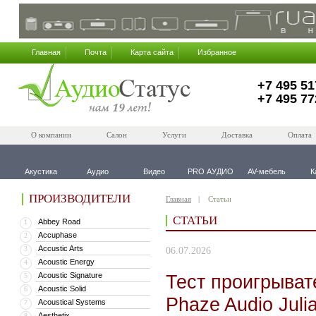
Главная
Почта
Карта сайта
Избранное
+7 495 51
+7 495 77
О компании
Салон
Услуги
Доставка
Оплата
Акустика
Аудио
Видео
PRO АУДИО
AV-мебель
К
ПРОИЗВОДИТЕЛИ
Главная
Статьи
СТАТЬИ
Abbey Road
1
Accuphase
2
Accustic Arts
3
06.07.2026
Acoustic Energy
4
Acoustic Signature
Тест проигрыват
5
Acoustic Solid
6
Phaze Audio Juli
Acoustical Systems
7
Aesthetix
8