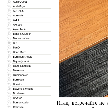
AudioQuest
32
AudioToys
33
AURALiC
34
Aurender
35
AVID
36
Axxess
37
Ayon Audio
38
Bang & Olufsen
39
Bassocontinuo
40
BDI
41
BenQ
42
Benz Micro
43
Bergmann Audio
44
Beyerdynamic
45
Black Rhodium
46
Bluesound
47
Blumenhofer
48
Borresen
49
Boulder
50
Bowers & Wilkins
51
Brodmann
52
Bryston
53
Итак, встречайте не
Burson Audio
54
Cabasse
55