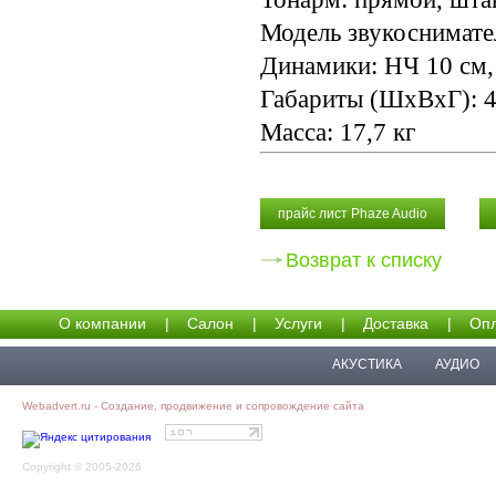
Модель звукоснимате
Динамики: НЧ 10 см, 5
Габариты (ШхВхГ): 4
Масса: 17,7 кг
прайс лист Phaze Audio
Возврат к списку
О компании
|
Салон
|
Услуги
|
Доставка
|
Опл
АКУСТИКА
АУДИО
Webadvert.ru - Создание, продвижение и сопровождение сайта
Copyright © 2005-2026