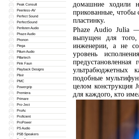
домашние ходили н
Peak Consult
221
Peerless-AV
прикованные, чтобы 
222
Perfect Sound
223
пластинку.
PerfectSound
224
Phaze Audio Julia 
Perlisten Audio
225
Phaze Audio
226
выпущен для того,
Phonon
227
инженерии, а не со
Piega
228
Pilium Audio
229
уровень исполнен
Pillartech
230
предустановленная
Pink Faun
231
ультрабюджетных к
Playback Designs
232
Plixir
233
подобные мультифун
PMC
234
целом конструкция J
Powergrip
235
для каждого, кто име
Premiera
236
Primare
237
Pro-Ject
238
ProAc
239
Proficient
240
ProPower
241
PS Audio
242
PSB Speakers
243