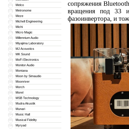
сопряжения Bluetooth
Melco
174
вращения под 33 и
Metronome
175
Meze
176
фазоинвертора, и тож
Michell Engineering
177
Michi
178
Micro Magic
179
Millennium Audio
180
Miyajima Laboratory
181
MJ Acoustics
182
MK Sound
183
MoFi Electronics
184
Monitor Audio
185
Montana
186
Moon by Simaudio
187
Moonriver
188
Morch
189
Morel
190
MSB Technology
191
Mudra Akustik
192
Munari
193
Music Hall
194
Musical Fidelity
195
Myryad
196