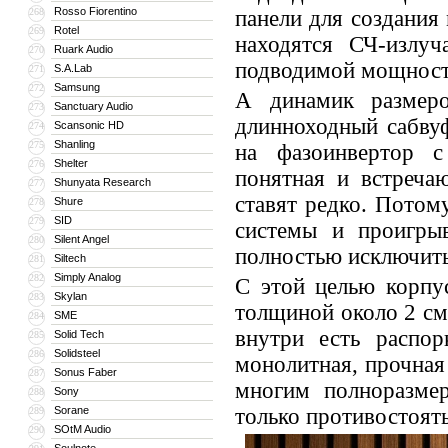
Rosso Fiorentino
268
панели для создания
Rotel
269
находятся СЧ-излу
Ruark Audio
270
подводимой мощност
S.A.Lab
271
Samsung
272
А динамик размер
Sanctuary Audio
273
длинноходный сабву
Scansonic HD
274
Shanling
275
на фазоинвертор с
Shelter
276
понятная и встреча
Shunyata Research
277
ставят редко. Потом
Shure
278
SID
279
системы и проигры
Silent Angel
280
полностью исключить
Siltech
281
Simply Analog
282
С этой целью корпу
Skylan
283
толщиной около 2 см
SME
284
внутри есть распор
Solid Tech
285
Solidsteel
286
монолитная, прочная 
Sonus Faber
287
многим полноразме
Sony
288
Sorane
только противостоять
289
SOtM Audio
290