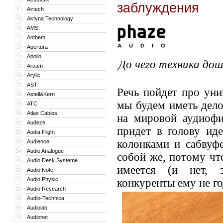
заблуждения
Airtech
9
Aktyna Technology
10
AMS
11
Anthem
12
Apertura
13
Apollo
14
До чего техника дош
Arcam
15
Arylic
16
AST
17
Речь пойдет про уни
Astell&Kern
18
мы будем иметь дело
ATC
19
Atlas Cables
20
на мировой аудиофи
Audeze
21
придет в голову ид
Audia Flight
22
колонками и сабвуф
Audience
23
Audio Analogue
24
собой же, потому чт
Audio Desk Systeme
25
имеется (и нет, 
Audio Note
26
Audio Physic
27
конкуренты ему не го
Audio Research
28
Audio-Technica
29
Audiolab
30
Audionet
31