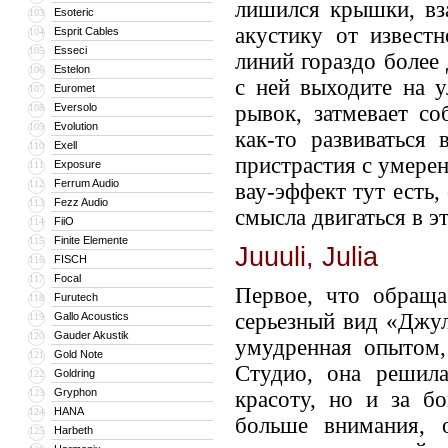
лишился крышки, вз
Esoteric
103
акустику от извест
Esprit Cables
104
Esseci
105
линий гораздо более
Estelon
106
с ней выходите на у
Euromet
107
Eversolo
рывок, затмевает с
108
Evolution
109
как-то развиваться
Exell
110
пристрастия с умере
Exposure
111
Ferrum Audio
112
вау-эффект тут есть,
Fezz Audio
113
смысла двигаться в э
FiiO
114
Finite Elemente
115
Juuuli, Julia
FISCH
116
Focal
117
Первое, что обраща
Furutech
118
серьезный вид «Джул
Gallo Acoustics
119
Gauder Akustik
120
умудренная опытом
Gold Note
121
Студио, она решил
Goldring
122
Gryphon
123
красоту, но и за б
HANA
124
больше внимания, 
Harbeth
125