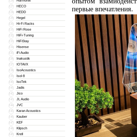
опытом взамиодейст
Harmonix
126
HECO
127
первые впечатления.
HEDD
128
Hegel
129
Hi-Fi Racks
130
HiFi Rose
131
HiFi-Tuning
132
HiFiStay
133
Hisense
134
iFi Audio
135
Inakustik
136
IOTAVX
137
IsoAcoustics
138
Isol-8
139
IsoTek
140
Jadis
141
Jico
142
JL Audio
143
JVC
144
Karan Acoustics
145
Kauber
146
KEF
147
Klipsch
148
Krell
149