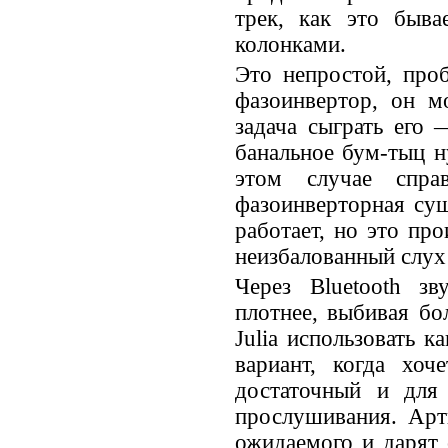
трек, как это быв
колонками.
Это непростой, про
фазоинвертор, он м
задача сыграть его 
банальное бум-тыц н
этом случае спра
фазоинверторная су
работает, но это про
неизбалованный слух 
Через Bluetooth зв
плотнее, выбивая б
Julia использовать к
вариант, когда хоч
достаточный и для 
прослушивания. Арт
ожидаемого и дарят