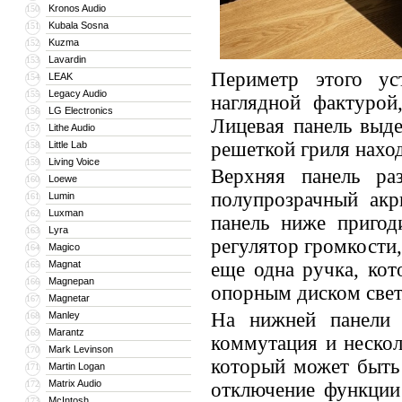
Kronos Audio
150
Kubala Sosna
151
Kuzma
152
Lavardin
153
Периметр этого ус
LEAK
154
Legacy Audio
155
наглядной фактурой
LG Electronics
156
Лицевая панель выде
Lithe Audio
157
решеткой гриля наход
Little Lab
158
Living Voice
159
Верхняя панель ра
Loewe
160
полупрозрачный акр
Lumin
161
Luxman
162
панель ниже пригод
Lyra
163
регулятор громкости
Magico
164
Magnat
еще одна ручка, ко
165
Magnepan
166
опорным диском свет
Magnetar
167
На нижней панели 
Manley
168
Marantz
169
коммутация и нескол
Mark Levinson
170
который может быть
Martin Logan
171
Matrix Audio
172
отключение функции
McIntosh
173