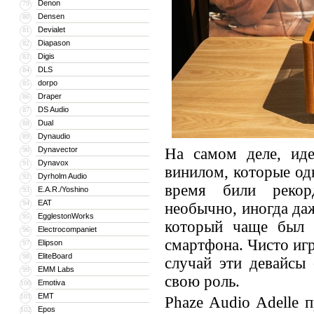
Denon
79
Densen
80
Devialet
81
Diapason
82
Digis
83
DLS
84
dorpo
85
Draper
86
DS Audio
87
Dual
88
Dynaudio
89
Dynavector
На самом деле, иде
90
Dynavox
91
винилом, которые од
Dyrholm Audio
92
время били рекор
E.A.R./Yoshino
93
EAT
94
необычно, иногда да
EgglestonWorks
95
который чаще был 
Electrocompaniet
96
смартфона. Чисто игр
Elipson
97
EliteBoard
98
случай эти девайсы
EMM Labs
99
свою роль.
Emotiva
100
EMT
101
Phaze Audio Adelle 
Epos
102