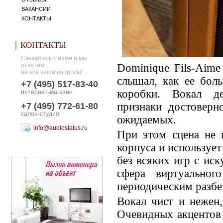
ВАКАНСИИ
КОНТАКТЫ
КОНТАКТЫ
Свяжитесь с нами и мы
ответим
Dominique Fils-Aim
на все ваши вопросы!
слышал, как ее бол
+7 (495) 517-83-40
коробки. Вокал де
интернет-магазин
признаки достоверн
+7 (495) 772-61-80
салон-студия
ожидаемых.
info@audiostatus.ru
При этом сцена не п
корпуса и использует
без всяких игр с ис
сфера виртуальног
периодическим разбе
Вокал чист и нежен,
Очевидных акцентов 