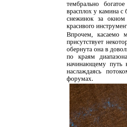
тембрально богатое
врасплох у камина с 
снежинок за окном 
красивого инструмент
Впрочем, касаемо м
присутствует некото
обернута она в дово
по краям диапазон
начинающему путь в
наслаждаясь поток
форумах.