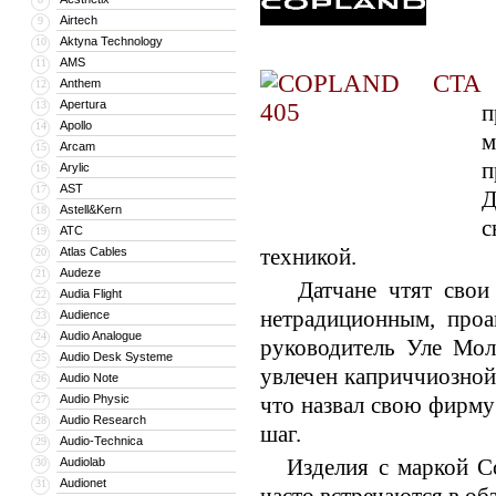
Airtech
9
Aktyna Technology
10
AMS
11
Anthem
12
Apertura
13
п
Apollo
14
м
Arcam
15
п
Arylic
16
AST
17
Д
Astell&Kern
18
с
ATC
19
техникой.
Atlas Cables
20
Audeze
21
Датчане чтят свои н
Audia Flight
22
нетрадиционным, проа
Audience
23
Audio Analogue
24
руководитель Уле Мол
Audio Desk Systeme
25
увлечен каприччиозной
Audio Note
26
Audio Physic
что назвал свою фирму 
27
Audio Research
28
шаг.
Audio-Technica
29
Изделия с маркой Cop
Audiolab
30
Audionet
31