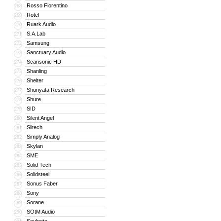
Rosso Fiorentino
268
Rotel
269
Ruark Audio
270
S.A.Lab
271
Samsung
272
Sanctuary Audio
273
Scansonic HD
274
Shanling
275
Shelter
276
Shunyata Research
277
Shure
278
SID
279
Silent Angel
280
Siltech
281
Simply Analog
282
Skylan
283
SME
284
Solid Tech
285
Solidsteel
286
Sonus Faber
287
Sony
288
Sorane
289
SOtM Audio
290