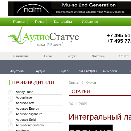
Главная
Почта
Карта сайта
Избранное
+7 495 51
+7 495 77
О компании
Салон
Услуги
Доставка
Оплата
Акустика
Аудио
Видео
PRO АУДИО
AV-мебель
К
ПРОИЗВОДИТЕЛИ
Главная
Статьи
СТАТЬИ
Abbey Road
1
Accuphase
2
Accustic Arts
3
04.11.2009
Acoustic Energy
4
Acoustic Signature
Интегральный л
5
Acoustic Solid
6
Acoustical Systems
7
Aesthetix
8