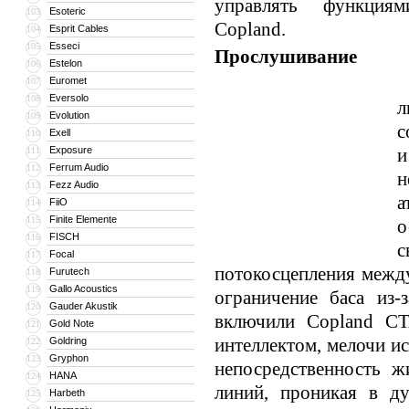
управлять функция
Esoteric
103
Copland.
Esprit Cables
104
Esseci
105
Прослушивание
Estelon
106
Л
Euromet
107
Eversolo
108
л
Evolution
109
с
Exell
110
Exposure
и
111
Ferrum Audio
112
н
Fezz Audio
113
а
FiiO
114
Finite Elemente
115
о
FISCH
116
с
Focal
117
потокосцепления между
Furutech
118
Gallo Acoustics
119
ограничение баса из-
Gauder Akustik
120
включили Copland CT
Gold Note
121
интеллектом, мелочи ис
Goldring
122
Gryphon
123
непосредственность ж
HANA
124
линий, проникая в ду
Harbeth
125