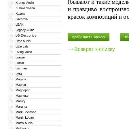
(бывают и такие модел
Kronos Audio
150
и правдиво воспроизво
Kubala Sosna
151
Kuzma
152
красок композиций и о
Lavardin
153
LEAK
154
Legacy Audio
155
LG Electronics
156
прайс лист Copland
вс
Lithe Audio
157
Little Lab
158
Возврат к списку
Living Voice
159
Loewe
160
Lumin
161
Luxman
162
Lyra
163
Magico
164
Magnat
165
Magnepan
166
Magnetar
167
Manley
168
Marantz
169
Mark Levinson
170
Martin Logan
171
Matrix Audio
172
McIntosh
173