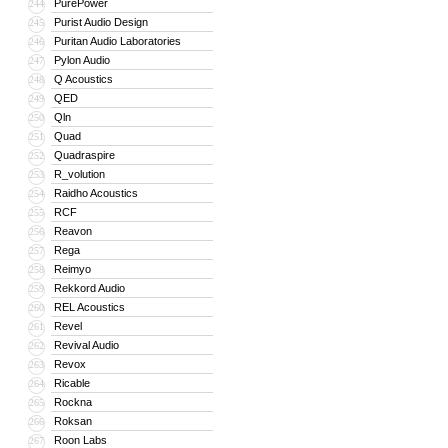
PurePower
244
Purist Audio Design
245
Puritan Audio Laboratories
246
Pylon Audio
247
Q Acoustics
248
QED
249
Qln
250
Quad
251
Quadraspire
252
R_volution
253
Raidho Acoustics
254
RCF
255
Reavon
256
Rega
257
Reimyo
258
Rekkord Audio
259
REL Acoustics
260
Revel
261
Revival Audio
262
Revox
263
Ricable
264
Rockna
265
Roksan
266
Roon Labs
267