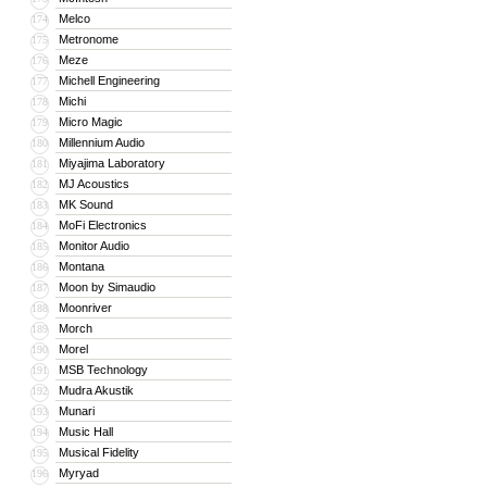
Melco
174
Metronome
175
Meze
176
Michell Engineering
177
Michi
178
Micro Magic
179
Millennium Audio
180
Miyajima Laboratory
181
MJ Acoustics
182
MK Sound
183
MoFi Electronics
184
Monitor Audio
185
Montana
186
Moon by Simaudio
187
Moonriver
188
Morch
189
Morel
190
MSB Technology
191
Mudra Akustik
192
Munari
193
Music Hall
194
Musical Fidelity
195
Myryad
196