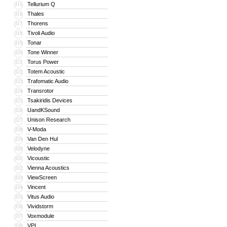
Tellurium Q
315
Thales
316
Thorens
317
Tivoli Audio
318
Tonar
319
Tone Winner
320
Torus Power
321
Totem Acoustic
322
Trafomatic Audio
323
Transrotor
324
Tsakiridis Devices
325
UandKSound
326
Unison Research
327
V-Moda
328
Van Den Hul
329
Velodyne
330
Vicoustic
331
Vienna Acoustics
332
ViewScreen
333
Vincent
334
Vitus Audio
335
Vividstorm
336
Voxmodule
337
VPI
338