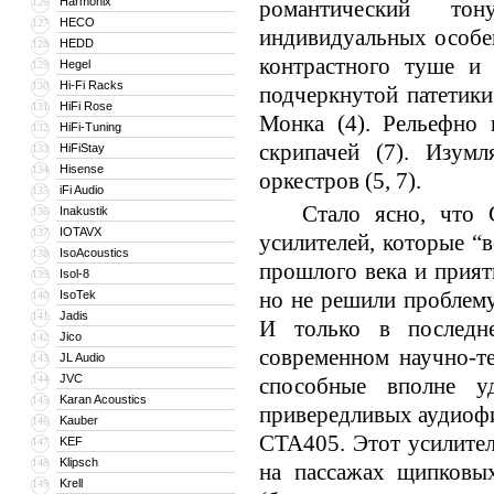
Harmonix
126
романтический тон
HECO
127
индивидуальных особен
HEDD
128
контрастного туше и 
Hegel
129
Hi-Fi Racks
130
подчеркнутой патетики
HiFi Rose
131
Монка (4). Рельефно 
HiFi-Tuning
132
скрипачей (7). Изум
HiFiStay
133
Hisense
134
оркестров (5, 7).
iFi Audio
135
Стало ясно, что Co
Inakustik
136
IOTAVX
137
усилителей, которые “
IsoAcoustics
138
прошлого века и прият
Isol-8
139
но не решили проблем
IsoTek
140
Jadis
141
И только в последне
Jico
142
современном научно-те
JL Audio
143
JVC
144
способные вполне у
Karan Acoustics
145
привередливых аудиофи
Kauber
146
CTA405. Этот усилител
KEF
147
Klipsch
148
на пассажах щипковых
Krell
149