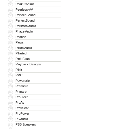
Peak Consult
221
Peerless-AV
222
Perfect Sound
223
PerfectSound
224
Perlisten Audio
225
Phaze Audio
226
Phonon
227
Piega
228
Pilium Audio
229
Pillartech
230
Pink Faun
231
Playback Designs
232
Plixir
233
PMC
234
Powergrip
235
Premiera
236
Primare
237
Pro-Ject
238
ProAc
239
Proficient
240
ProPower
241
PS Audio
242
PSB Speakers
243