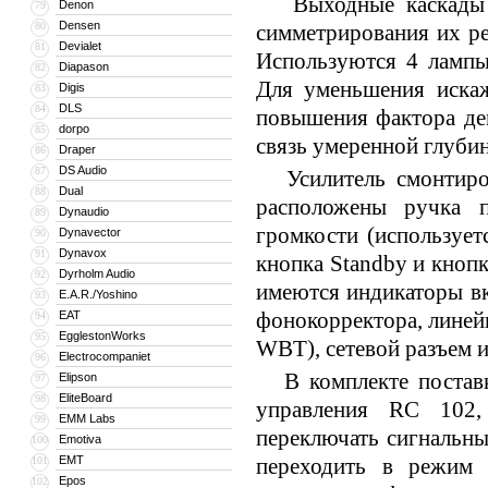
Выходные каскады ус
Denon
79
Densen
80
симметрирования их ре
Devialet
81
Используются 4 лампы
Diapason
82
Для уменьшения искаж
Digis
83
DLS
84
повышения фактора дем
dorpo
85
связь умеренной глуби
Draper
86
DS Audio
87
Усилитель смонтиров
Dual
88
расположены ручка 
Dynaudio
89
громкости (используе
Dynavector
90
Dynavox
91
кнопка Standby и кнопк
Dyrholm Audio
92
имеются индикаторы вк
E.A.R./Yoshino
93
фонокорректора, линей
EAT
94
EgglestonWorks
95
WBT), сетевой разъем и
Electrocompaniet
96
В комплекте поставки
Elipson
97
EliteBoard
98
управления RC 102
EMM Labs
99
переключать сигнальны
Emotiva
100
EMT
переходить в режим 
101
Epos
102