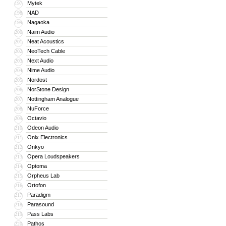
Mytek
197
NAD
198
Nagaoka
199
Naim Audio
200
Neat Acoustics
201
NeoTech Cable
202
Next Audio
203
Nime Audio
204
Nordost
205
NorStone Design
206
Nottingham Analogue
207
NuForce
208
Octavio
209
Odeon Audio
210
Onix Electronics
211
Onkyo
212
Opera Loudspeakers
213
Optoma
214
Orpheus Lab
215
Ortofon
216
Paradigm
217
Parasound
218
Pass Labs
219
Pathos
220