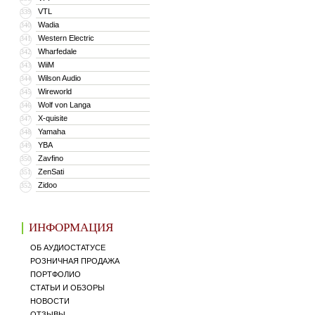
VTL
339
Wadia
340
Western Electric
341
Wharfedale
342
WiiM
343
Wilson Audio
344
Wireworld
345
Wolf von Langa
346
X-quisite
347
Yamaha
348
YBA
349
Zavfino
350
ZenSati
351
Zidoo
352
ИНФОРМАЦИЯ
ОБ АУДИОСТАТУСЕ
РОЗНИЧНАЯ ПРОДАЖА
ПОРТФОЛИО
СТАТЬИ И ОБЗОРЫ
НОВОСТИ
ОТЗЫВЫ