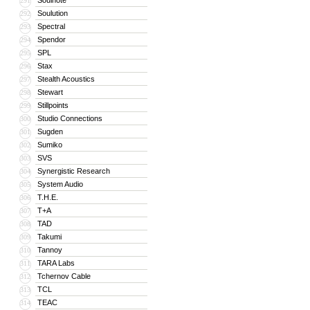
Soulnote
291
Soulution
292
Spectral
293
Spendor
294
SPL
295
Stax
296
Stealth Acoustics
297
Stewart
298
Stillpoints
299
Studio Connections
300
Sugden
301
Sumiko
302
SVS
303
Synergistic Research
304
System Audio
305
T.H.E.
306
T+A
307
TAD
308
Takumi
309
Tannoy
310
TARA Labs
311
Tchernov Cable
312
TCL
313
TEAC
314