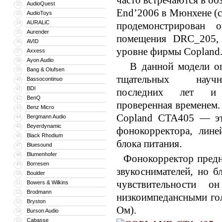
часто встречаются в об
AudioQuest
32
End’2006 в Мюнхене (с
AudioToys
33
AURALiC
34
продемонстрирован 
Aurender
35
помещения DRC_205, 
AVID
36
уровне фирмы Copland
Axxess
37
Ayon Audio
38
В данной модели опт
Bang & Olufsen
39
тщательных научно
Bassocontinuo
40
BDI
41
последних лет и т
BenQ
42
проверенная временем.
Benz Micro
43
Copland CTA405 — эт
Bergmann Audio
44
Beyerdynamic
45
фонокорректора, лине
Black Rhodium
46
блока питания.
Bluesound
47
Blumenhofer
48
Фонокорректор предна
Borresen
49
звукоснимателей, но 
Boulder
50
чувствительности о
Bowers & Wilkins
51
Brodmann
52
низкоимпедансными гол
Bryston
53
Ом).
Burson Audio
54
Cabasse
55