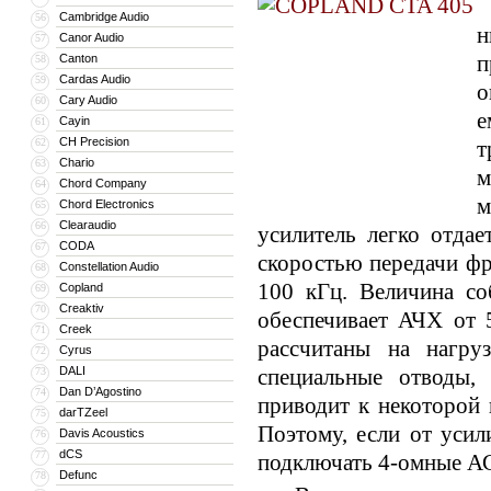
О
Cambridge Audio
56
н
Canor Audio
57
п
Canton
58
Cardas Audio
59
о
Cary Audio
60
Cayin
61
CH Precision
62
Chario
63
м
Chord Company
64
м
Chord Electronics
65
Clearaudio
66
усилитель легко отда
CODA
67
скоростью передачи фр
Constellation Audio
68
100 кГц. Величина со
Copland
69
Creaktiv
70
обеспечивает АЧХ от 
Creek
71
рассчитаны на нагр
Cyrus
72
DALI
специальные отводы,
73
Dan D’Agostino
74
приводит к некоторой 
darTZeel
75
Поэтому, если от усил
Davis Acoustics
76
dCS
77
подключать 4-омные АС
Defunc
78