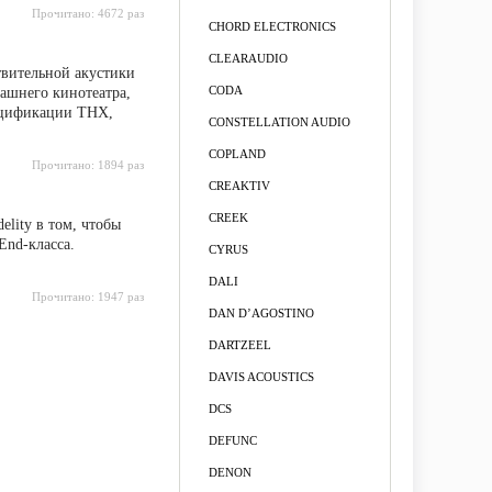
Прочитано:
4672 раз
CHORD ELECTRONICS
CLEARAUDIO
твительной акустики
CODA
ашнего кинотеатра,
пецификации THX,
CONSTELLATION AUDIO
COPLAND
Прочитано:
1894 раз
CREAKTIV
CREEK
lity в том, чтобы
End-класса.
CYRUS
DALI
Прочитано:
1947 раз
DAN D’AGOSTINO
DARTZEEL
DAVIS ACOUSTICS
DCS
DEFUNC
DENON