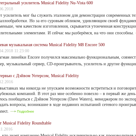
егральный усилитель Musical Fidelity Nu-Vista 600
06.2018
т усилитель мог бы служить эталоном для демонстрации современных т
аллообработки. Но за его суровым обликом, удивляющим своей фундаме
меньше, чем качеством изготовления, скрывается утонченная конструкци
лительными элементами. И сейчас мы разберёмся, на что они способны.
евая музыкальная система Musical Fidelity M8 Encore 500
04.2018 11:23:00
гман линейки Encore получился максимально функциональным, совмести
ер, музыкальный сервер, CD-проигрыватель, усилитель и другие функци
ервью с Дэйвом Уотерсом, Musical Fidelity
12.2016
выставках мы никогда не упускаем возможности встретиться и поговорит
убежных компаний. В этот раз мне особенно повезло – в первый же ден
лось пообщаться с Дэйвом Уотерсом (Dave Waters), менеджером по экспорт
адать вопросы, возникшие в ходе недавних испытаний сетевого проигры
nect.
Подробнее
т Musical Fidelity Roundtable
11.2016
, кто знает компанию Musical Fidelity исключительно как производителя 