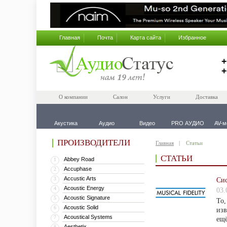
Главная
Почта
Карта сайта
Избранное
+
+
О компании
Салон
Услуги
Доставка
Акустика
Аудио
Видео
PRO АУДИО
AV-м
ПРОИЗВОДИТЕЛИ
Главная
Статьи
СТАТЬИ
Abbey Road
1
Accuphase
2
Accustic Arts
3
Сис
Acoustic Energy
4
03.
Acoustic Signature
5
То,
Acoustic Solid
6
изв
Acoustical Systems
7
ещё
Aesthetix
8