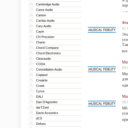
Я д
Cambridge Audio
56
хор
Canor Audio
57
Canton
58
Cardas Audio
59
Фон
Cary Audio
60
01.
Cayin
61
Это
CH Precision
62
уси
Chario
63
Так
Chord Company
64
вос
Chord Electronics
65
Clearaudio
66
Mus
CODA
67
09.
Constellation Audio
68
Mus
Copland
69
для
Creaktiv
70
одн
Creek
71
Cyrus
72
Mus
DALI
73
08.
Dan D’Agostino
74
darTZeel
75
M6 
Davis Acoustics
уси
76
dCS
77
ори
Defunc
78