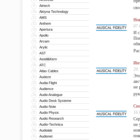
пре
Airtech
9
св
Aktyna Technology
10
AMS
11
Нов
Anthem
12
07.
Apertura
13
И с
Apollo
14
Поя
Arcam
15
обн
Arylic
16
Рас
AST
17
Astell&Kern
18
Инт
ATC
19
29.
Atlas Cables
20
Это
Audeze
21
авс
Audia Flight
22
не 
Audience
23
рук
Audio Analogue
24
Audio Desk Systeme
25
Сис
Audio Note
26
16.
Audio Physic
27
Audio Research
Сер
28
не 
Audio-Technica
29
нов
Audiolab
30
пок
Audionet
31