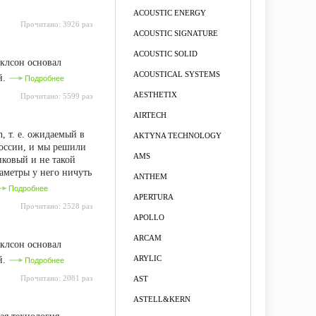
ACOUSTIC ENERGY
Прочитано:
3926 раз
ACOUSTIC SIGNATURE
ACOUSTIC SOLID
клсон основал
ACOUSTICAL SYSTEMS
й.
Подробнее
AESTHETIX
Прочитано:
5599 раз
AIRTECH
, т. е. ожидаемый в
AKTYNA TECHNOLOGY
России, и мы решили
AMS
иковый и не такой
аметры у него ничуть
ANTHEM
Подробнее
APERTURA
Прочитано:
2528 раз
APOLLO
ARCAM
клсон основал
ARYLIC
й.
Подробнее
Прочитано:
2081 раз
AST
ASTELL&KERN