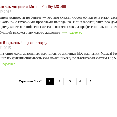
литель мощности Musical Fidelity M8-500s
12.2015
ней мощности не бывает — это вам скажет любой обладатель малочувс
 колонок с глубокими провалами импеданса. Или владелец элитного дом
орому хочется, чтобы его система соответствовала профессиональной с
бующей высокого звукового давления.
Подробнее
ый серьезный подход к звуку
11.2015
начение малогабаритных компонентов линейки MX компании Musical Fide
ширять функциональность уже имеющихся у пользователей систем High-
Подробнее
Страницы 1 из 5
1
2
3
4
5