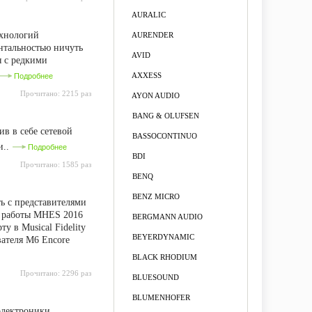
AURALIC
ехнологий
AURENDER
нтальностью ничуть
AVID
я с редкими
AXXESS
Подробнее
Прочитано:
2215 раз
AYON AUDIO
BANG & OLUFSEN
в в себе сетевой
BASSOCONTINUO
и..
Подробнее
BDI
Прочитано:
1585 раз
BENQ
BENZ MICRO
ь с представителями
ь работы MHES 2016
BERGMANN AUDIO
у в Musical Fidelity
BEYERDYNAMIC
вателя M6 Encore
BLACK RHODIUM
Прочитано:
2296 раз
BLUESOUND
BLUMENHOFER
электроники,