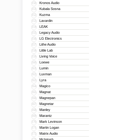
Kronos Audio
150
Kubala Sosna
151
Kuzma
152
Lavardin
153
LEAK
154
Legacy Audio
155
LG Electronics
156
Lithe Audio
157
Little Lab
158
Living Voice
159
Loewe
160
Lumin
161
Luxman
162
Lyra
163
Magico
164
Magnat
165
Magnepan
166
Magnetar
167
Manley
168
Marantz
169
Mark Levinson
170
Martin Logan
171
Matrix Audio
172
McIntosh
173