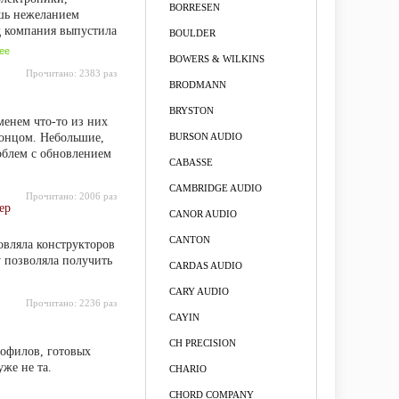
BORRESEN
ишь нежеланием
ад компания выпустила
BOULDER
ее
BOWERS & WILKINS
Прочитано:
2383 раз
BRODMANN
BRYSTON
менем что-то из них
концом. Небольшие,
BURSON AUDIO
роблем с обновлением
CABASSE
CAMBRIDGE AUDIO
Прочитано:
2006 раз
ер
CANOR AUDIO
CANTON
овляла конструкторов
у позволяла получить
CARDAS AUDIO
CARY AUDIO
Прочитано:
2236 раз
CAYIN
CH PRECISION
иофилов, готовых
же не та.
CHARIO
CHORD COMPANY