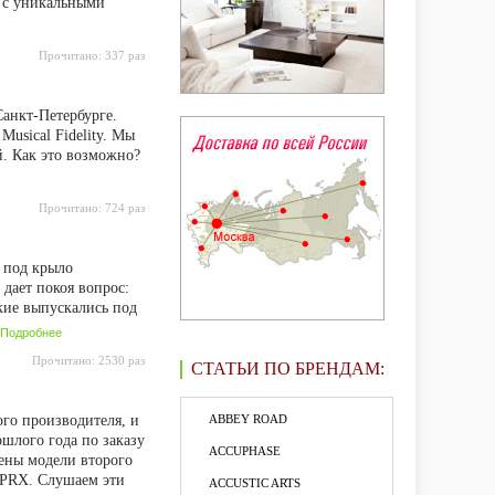
 с уникальными
Прочитано:
337 раз
Санкт-Петербурге.
usical Fidelity. Мы
. Как это возможно?
Прочитано:
724 раз
и под крыло
 дает покоя вопрос:
кие выпускались под
Подробнее
Прочитано:
2530 раз
СТАТЬИ ПО БРЕНДАМ:
ого производителя, и
ABBEY ROAD
ошлого года по заказу
ACCUPHASE
ены модели второго
 PRX. Слушаем эти
ACCUSTIC ARTS