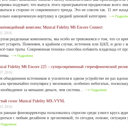
ерняка подумает, что выпуск этого проигрывателя продиктован всего л
аваться в стороне от современного тренда. Это не совсем так. 11 лет наз
ольно навороченную вертушку в средней ценовой категории.
Подробн
ьтимедийный комплекс Musical Fidelity M6 Encore Connect
11.2016
упая раздельные компоненты, мы особо не тревожимся о том, что со вре
ет устареть. Поменяем, в крайнем случае, источник или ЦАП, и дело с 
всё-таки траты. Современная техника способна избавить владельца от п
стемы.
Подробнее
ical Fidelity M6 Encore 225 – суперсовременный стереофонический ресив
07.2016
я объединения источников и усилителя в одном устройстве не раз вдохн
ыла чрезвычайно популярна у меломанов, особенно небогатых, поскольк
 необходимое за меньшие деньги, чем система...
Подробнее
тый голос Musical Fidelity MX-VYNL
03.2016
и раньше фонокорректоры пользовались спросом среди узкого круга ауд
риться с любым дизайном и эргономикой, то сегодня, похоже, ситуация у
Подробнее