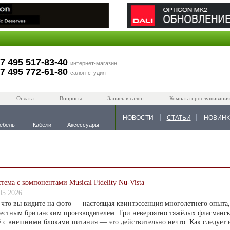
7 495 517-83-40
интернет-магазин
7 495 772-61-80
салон-студия
Оплата
Вопросы
Запись в салон
Комната прослушивания
НОВОСТИ
СТАТЬИ
НОВИН
ебель
Кабели
Аксессуары
тема с компонентами Musical Fidelity Nu-Vista
05.2026
 что вы видите на фото — настоящая квинтэссенция многолетнего опыта
естным британским производителем. Три невероятно тяжёлых флагманск
 с внешними блоками питания — это действительно нечто. Как следует и