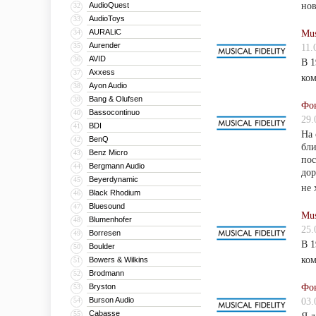
AudioQuest
нов
32
AudioToys
33
AURALiC
34
Mus
Aurender
35
11.
AVID
36
В 1
Axxess
37
ком
Ayon Audio
38
Bang & Olufsen
39
Фон
Bassocontinuo
40
29.
BDI
41
На 
BenQ
42
бли
Benz Micro
43
пос
Bergmann Audio
44
дор
Beyerdynamic
45
не 
Black Rhodium
46
Bluesound
47
Mus
Blumenhofer
48
25.
Borresen
49
В 1
Boulder
50
ком
Bowers & Wilkins
51
Brodmann
52
Bryston
Фон
53
Burson Audio
54
03.
Cabasse
55