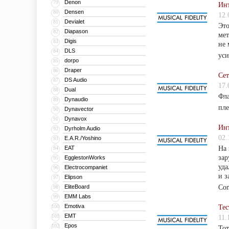
Denon
79
Инт
Densen
80
12.
Devialet
81
Это
Diapason
82
мет
Digis
83
не 
DLS
84
уси
dorpo
85
Draper
86
Сет
DS Audio
87
17.
Dual
88
Фла
Dynaudio
89
пле
Dynavector
90
Dynavox
91
Инт
Dyrholm Audio
92
02.
E.A.R./Yoshino
93
EAT
На 
94
зар
EgglestonWorks
95
уда
Electrocompaniet
96
и з
Elipson
97
EliteBoard
Con
98
EMM Labs
99
Emotiva
100
Тес
EMT
101
11.
Epos
102
Тот