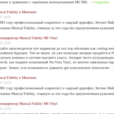
инки в сравнении с серьёзным интегральником M6 500i.
Подробнее
ical Fidelity в Мюнхене
07.2019
982 году профессиональный кларнетист и заядлый аудиофил Энтони Май
панию Musical Fidelity, ставшую за эти годы без преувеличения культово
окорректор Musical Fidelity M6 Vinyl
05.2019
сайте производителя этот корректор до сих пор обозначен как coming soon
жайшем будущем. Тем не менее, он уже несколько месяцев продаётся в 
лушать новинку в системе высокого класса. Аппарат чисто полупроводн
огой, как недавно испытанный Nu-Vista Vinyl, но многие заявленные пар
хуже. Значит, есть возможность сравнить две классические технологии.
ical Fidelity в Мюнхене
05.2019
982 году профессиональный кларнетист и заядлый аудиофил Энтони Май
панию Musical Fidelity, ставшую за эти годы без преувеличения культово
окорректор Musical Fidelity M6 Vinyl
05.2019