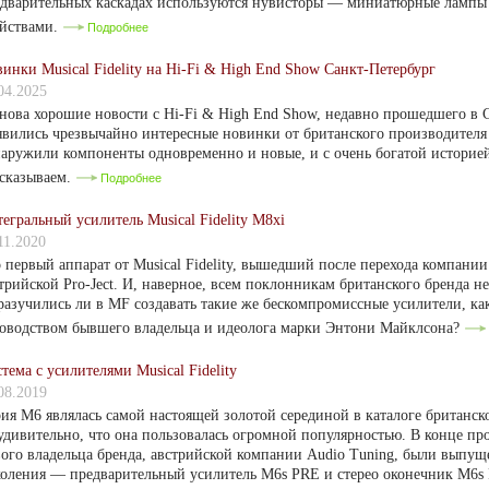
дварительных каскадах используются нувисторы — миниатюрные лампы
ойствами.
Подробнее
инки Musical Fidelity на Hi-Fi & High End Show Санкт-Петербург
04.2025
нова хорошие новости с Hi-Fi & High End Show, недавно прошедшего в 
вились чрезвычайно интересные новинки от британского производителя M
аружили компоненты одновременно и новые, и с очень богатой историей
сказываем.
Подробнее
егральный усилитель Musical Fidelity M8xi
11.2020
 первый аппарат от Musical Fidelity, вышедший после перехода компани
трийской Pro-Ject. И, наверное, всем поклонникам британского бренда не
разучились ли в MF создавать такие же бескомпромиссные усилители, ка
оводством бывшего владельца и идеолога марки Энтони Майклсона?
тема с усилителями Musical Fidelity
08.2019
ия М6 являлась самой настоящей золотой серединой в каталоге британск
удивительно, что она пользовалась огромной популярностью. В конце пр
ого владельца бренда, австрийской компании Audio Tuning, были выпущ
оления — предварительный усилитель M6s PRE и стерео оконечник M6s