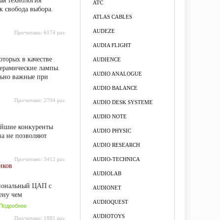
дая технология
ATC
к свобода выбора.
ATLAS CABLES
AUDEZE
Прочитано:
6174 раз
AUDIA FLIGHT
оторых в качестве
AUDIENCE
ерамические лампы.
AUDIO ANALOGUE
льно важные при
AUDIO BALANCE
Прочитано:
2704 раз
AUDIO DESK SYSTEME
AUDIO NOTE
ейшие конкуренты
AUDIO PHYSIC
ва не позволяют
AUDIO RESEARCH
Прочитано:
3412 раз
AUDIO-TECHNICA
иков
AUDIOLAB
иональный ЦАП с
AUDIONET
ену чем
AUDIOQUEST
Подробнее
AUDIOTOYS
Прочитано:
1881 раз