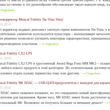
алёк от мысли устраивать битву «лампы против транзисторов», т. к. каж
оша по-своему и это разнообразие обусловливает такую важную вещь, ка
Подробнее
окорректор Musical Fidelity Nu-Vista Vinyl
03.2019
т корректор недавно дополнил элитную серию компонентов Nu-Vista, у к
лительных элементов используются нувисторы – малошумящие металлок
ое решение позволило улучшить некоторые характеристики, принципиа
произведении пластинок.
Подробнее
ical Fidelity LX2-LPS
02.2019
ical Fidelity LX2-LPS и удостоенный Award Rega Fono MM MK3 – сильн
 любого нового продукта в этой категории. Их отличительные достоинст
означно отдать пальму первенства тому или другому.
Подробнее
ical Fidelity M6 SDAC — USB-ЦАП/предусилитель с выходом для наушн
07.2018
SDAC имеет знакомое название, но это совершенно новый многофункц
лителем для наушников. Кроме того, M6 SDAC имеет более доступную ц
гинальный М6. Возможно ли получить большее за меньшие деньги?