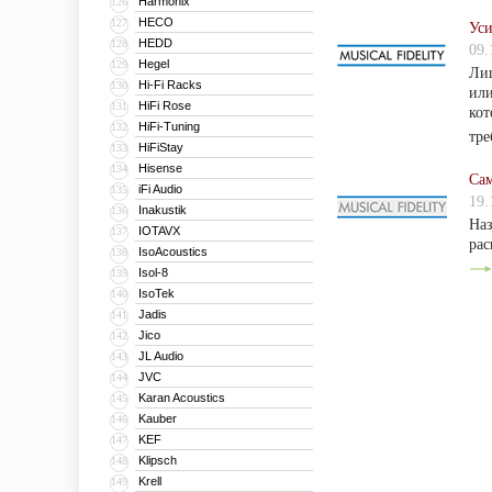
Harmonix
126
HECO
127
Уси
HEDD
128
09.
Hegel
129
Лиш
Hi-Fi Racks
130
или
HiFi Rose
131
кот
HiFi-Tuning
132
тре
HiFiStay
133
Hisense
134
Сам
iFi Audio
135
19.
Inakustik
136
Наз
IOTAVX
137
рас
IsoAcoustics
138
Isol-8
139
IsoTek
140
Jadis
141
Jico
142
JL Audio
143
JVC
144
Karan Acoustics
145
Kauber
146
KEF
147
Klipsch
148
Krell
149