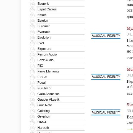
Esoteric
103
нав
Esprit Cables
104
ост
Esseci
105
дов
Estelon
106
Euromet
107
Мул
Eversolo
108
04.
Evolution
109
Пок
Exell
110
мож
Exposure
111
но 
Ferrum Audio
112
си
Fezz Audio
113
FiiO
114
Mus
Finite Elemente
115
04.
FISCH
116
Иде
Focal
117
и б
Furutech
118
все
Gallo Acoustics
119
Gauder Akustik
120
Чис
Gold Note
121
30.
Goldring
122
Gryphon
123
Есл
HANA
сми
124
Harbeth
125