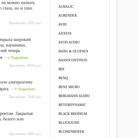
д ли можно назвать
AURALIC
ко глаза, но и уши.
AURENDER
Прочитано:
2923 раз
AVID
AXXESS
 открыла широкий
AYON AUDIO
ны, наушники,
лей теперь
BANG & OLUFSEN
ов
Подробнее
BASSOCONTINUO
Прочитано:
6650 раз
BDI
BENQ
тную альтернативу
BENZ MICRO
брата.
Подробнее
BERGMANN AUDIO
Прочитано:
2446 раз
BEYERDYNAMIC
урентам. Закрытые
BLACK RHODIUM
, белого или
BLUESOUND
BLUMENHOFER
Прочитано:
3081 раз