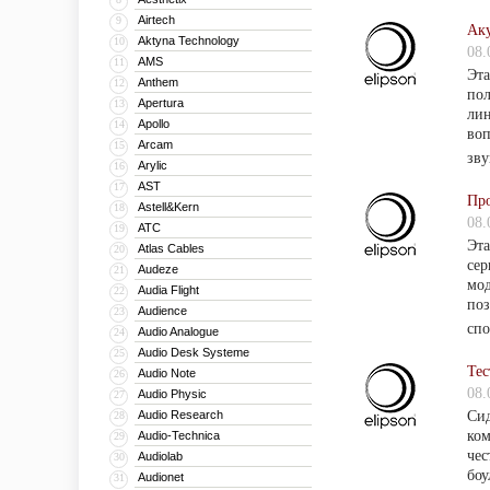
Airtech
9
Аку
Aktyna Technology
10
08.
AMS
11
Эта
Anthem
12
пол
Apertura
13
лин
Apollo
14
воп
Arcam
15
зву
Arylic
16
AST
17
Про
Astell&Kern
18
08.
ATC
19
Эта
Atlas Cables
20
сер
Audeze
21
мод
Audia Flight
22
поз
Audience
23
спо
Audio Analogue
24
Audio Desk Systeme
25
Тес
Audio Note
26
08.
Audio Physic
27
Audio Research
Сид
28
ком
Audio-Technica
29
чес
Audiolab
30
боу
Audionet
31