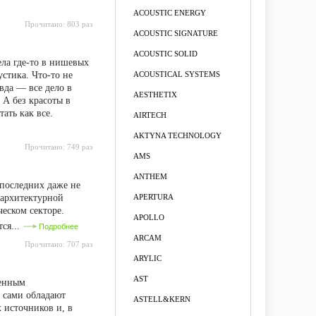
ACOUSTIC ENERGY
Прочитано:
803 раз
ACOUSTIC SIGNATURE
ACOUSTIC SOLID
ела где-то в нишевых
устика. Что-то не
ACOUSTICAL SYSTEMS
вда — все дело в
AESTHETIX
 А без красоты в
ать как все.
AIRTECH
AKTYNA TECHNOLOGY
Прочитано:
749 раз
AMS
ANTHEM
 последних даже не
 архитектурной
APERTURA
еском секторе.
APOLLO
ся...
Подробнее
ARCAM
Прочитано:
707 раз
ARYLIC
AST
ренным
и сами обладают
ASTELL&KERN
 источников и, в