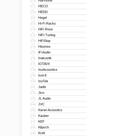
Harmonix
126
HECO
127
HEDD
128
Hegel
129
Hi-Fi Racks
130
HiFi Rose
131
HiFi-Tuning
132
HiFiStay
133
Hisense
134
iFi Audio
135
Inakustik
136
IOTAVX
137
IsoAcoustics
138
Isol-8
139
IsoTek
140
Jadis
141
Jico
142
JL Audio
143
JVC
144
Karan Acoustics
145
Kauber
146
KEF
147
Klipsch
148
Krell
149