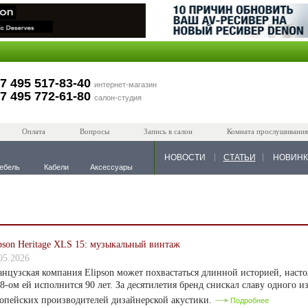
7 495 517-83-40
интернет-магазин
7 495 772-61-80
салон-студия
Оплата
Вопросы
Запись в салон
Комната прослушивания
НОВОСТИ
СТАТЬИ
НОВИН
ебель
Кабели
Аксессуары
pson Heritage XLS 15: музыкальный винтаж
05.2026
нцузская компания Elipson может похвастаться длинной историей, настол
8-ом ей исполнится 90 лет. За десятилетия бренд снискал славу одного 
опейских производителей дизайнерской акустики.
Подробнее