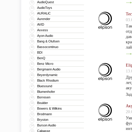
AudioQuest
32
AudioToys
33
AURALiC
34
Тес
Aurender
35
03.
AVID
36
Так
Axxess
37
отд
Ayon Audio
38
дав
Bang & Olufsen
39
кра
Bassocontinuo
лай
40
BDI
41
BenQ
42
Benz Micro
43
Eli
Bergmann Audio
44
13.
Beyerdynamic
45
Дру
Black Rhodium
46
лет
Bluesound
47
аку
Blumenhofer
48
Зад
Borresen
49
Boulder
50
Аку
Bowers & Wilkins
51
20.
Brodmann
52
Умн
Bryston
53
фун
Burson Audio
54
инт
Cabasse
55