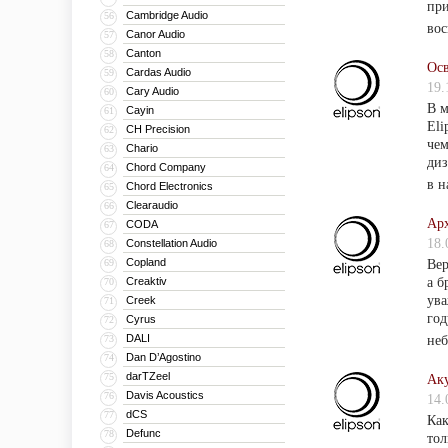
при
Cambridge Audio
56
вос
Canor Audio
57
Canton
58
Осв
Cardas Audio
59
19.
Cary Audio
60
В м
Cayin
61
Eli
CH Precision
62
чем
Chario
63
диз
Chord Company
64
в н
Chord Electronics
65
Clearaudio
66
Арх
CODA
67
18.
Constellation Audio
68
Copland
69
Вер
Creaktiv
а б
70
ува
Creek
71
год
Cyrus
72
DALI
73
неб
Dan D’Agostino
74
darTZeel
75
Аку
Davis Acoustics
76
14.
dCS
77
Как
Defunc
78
тол