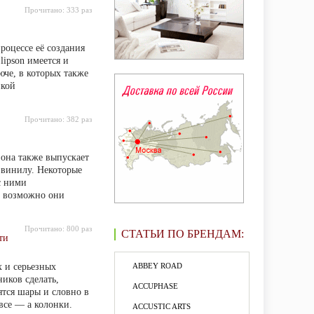
Прочитано:
333 раз
роцессе её создания
lipson имеется и
юче, в которых также
икой
Прочитано:
382 раз
она также выпускает
 винилу. Некоторые
с ними
, возможно они
Прочитано:
800 раз
СТАТЬИ ПО БРЕНДАМ:
ти
х и серьезных
ABBEY ROAD
иков сделать,
ACCUPHASE
ятся шары и словно в
овсе — а колонки.
ACCUSTIC ARTS