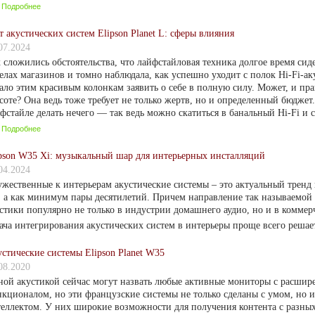
Подробнее
т акустических систем Elipson Planet L: сферы влияния
07.2024
 сложились обстоятельства, что лайфстайловая техника долгое время сид
елах магазинов и томно наблюдала, как успешно уходит с полок Hi-Fi-ак
ало этим красивым колонкам заявить о себе в полную силу. Может, и пра
соте? Она ведь тоже требует не только жертв, но и определенный бюджет.
фстайле делать нечего — так ведь можно скатиться в банальный Hi-Fi и ст
Подробнее
pson W35 Xi: музыкальный шар для интерьерных инсталляций
04.2024
жественные к интерьерам акустические системы – это актуальный тренд
, а как минимум пары десятилетий. Причем направление так называемой
стики популярно не только в индустрии домашнего аудио, но и в коммерч
ача интегрирования акустических систем в интерьеры проще всего решает
стические системы Elipson Planet W35
08.2020
ой акустикой сейчас могут назвать любые активные мониторы с расши
кционалом, но эти французские системы не только сделаны с умом, но 
еллектом. У них широкие возможности для получения контента с разных