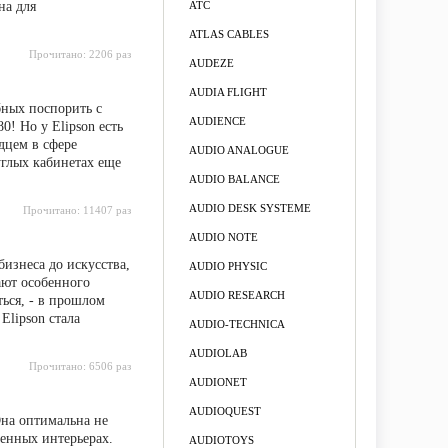
на для
ATC
ATLAS CABLES
Прочитано:
2206 раз
AUDEZE
AUDIA FLIGHT
бных поспорить с
AUDIENCE
! Но у Elipson есть
дцем в сфере
AUDIO ANALOGUE
глых кабинетах еще
AUDIO BALANCE
AUDIO DESK SYSTEME
Прочитано:
11407 раз
AUDIO NOTE
бизнеса до искусства,
AUDIO PHYSIC
ают особенного
AUDIO RESEARCH
ься, - в прошлом
Elipson стала
AUDIO-TECHNICA
AUDIOLAB
Прочитано:
6506 раз
AUDIONET
AUDIOQUEST
Она оптимальна не
менных интерьерах.
AUDIOTOYS