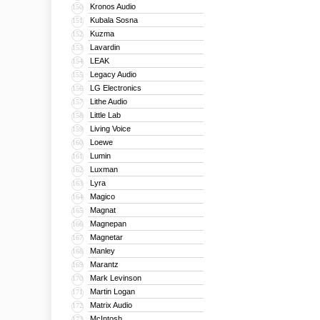
Kronos Audio
150
Kubala Sosna
151
Kuzma
152
Lavardin
153
LEAK
154
Legacy Audio
155
LG Electronics
156
Lithe Audio
157
Little Lab
158
Living Voice
159
Loewe
160
Lumin
161
Luxman
162
Lyra
163
Magico
164
Magnat
165
Magnepan
166
Magnetar
167
Manley
168
Marantz
169
Mark Levinson
170
Martin Logan
171
Matrix Audio
172
McIntosh
173