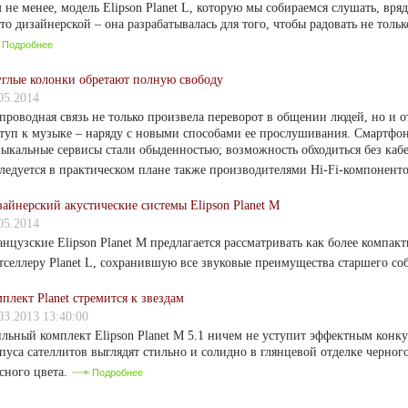
 не менее, модель Elipson Planet L, которую мы собираемся слушать, вря
то дизайнерской – она разрабатывалась для того, чтобы радовать не толь
Подробнее
глые колонки обретают полную свободу
05.2014
проводная связь не только произвела переворот в общении людей, но и
туп к музыке – наряду с новыми способами ее прослушивания. Смартфо
ыкальные сервисы стали обыденностью; возможность обходиться без кабе
ледуется в практическом плане также производителями Hi-Fi-компонент
айнерский акустические системы Elipson Planet M
05.2014
нцузские Elipson Planet M предлагается рассматривать как более компак
тселлеру Planet L, сохранившую все звуковые преимущества старшего со
плект Planet стремится к звездам
03.2013 13:40:00
льный комплект Elipson Planet М 5.1 ничем не уступит эффектным конк
пуса сателлитов выглядят стильно и солидно в глянцевой отделке черного
сного цвета.
Подробнее