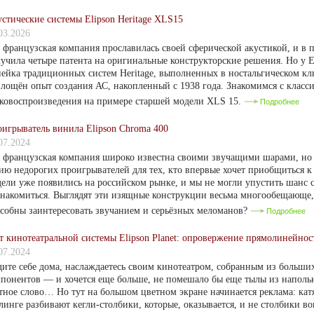
стические системы Elipson Heritage XLS15
03.2026
 французская компания прославилась своей сферической акустикой, и в п
учила четыре патента на оригинальные конструкторские решения. Но у E
ейка традиционных систем Heritage, выполненных в ностальгическом кл
лощён опыт создания АС, накопленный с 1938 года. Знакомимся с класс
ковоспроизведения на примере старшей модели XLS 15.
Подробнее
игрыватель винила Elipson Chroma 400
07.2024
 французская компания широко известна своими звучащими шарами, но 
ию недорогих проигрывателей для тех, кто впервые хочет приобщиться к
ели уже появились на российском рынке, и мы не могли упустить шанс 
накомиться. Выглядят эти изящные конструкции весьма многообещающе
собны заинтересовать звучанием и серьёзных меломанов?
Подробнее
т кинотеатральной системы Elipson Planet: опровержение прямолинейнос
07.2024
ите себе дома, наслаждаетесь своим кинотеатром, собранным из больши
понентов — и хочется еще больше, не помешало бы еще тылы из напольн
тное слово… Но тут на большом цветном экране начинается реклама: кат
линге разбивают кегли-столбики, которые, оказывается, и не столбики в