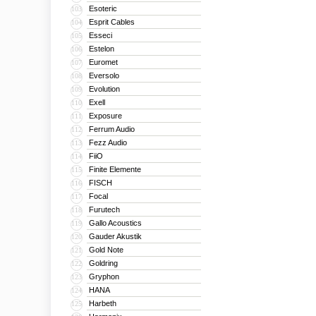
Esoteric
103
Esprit Cables
104
Esseci
105
Estelon
106
Euromet
107
Eversolo
108
Evolution
109
Exell
110
Exposure
111
Ferrum Audio
112
Fezz Audio
113
FiiO
114
Finite Elemente
115
FISCH
116
Focal
117
Furutech
118
Gallo Acoustics
119
Gauder Akustik
120
Gold Note
121
Goldring
122
Gryphon
123
HANA
124
Harbeth
125