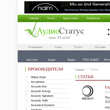
Главная
Почта
Карта сайта
Избранное
+
+
О компании
Салон
Услуги
Доставка
Акустика
Аудио
Видео
PRO АУДИО
AV-м
ПРОИЗВОДИТЕЛИ
Главная
Статьи
СТАТЬИ
Abbey Road
1
Accuphase
2
Accustic Arts
3
Eli
Acoustic Energy
4
29.
Acoustic Signature
5
Фра
Acoustic Solid
6
202
Acoustical Systems
7
евр
Aesthetix
8