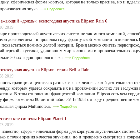
дачу, сферическая форма корпуса, которая не только красива, но и идеаль
произведения звука.
Подробнее
ежающий «дождь»: всепогодная акустика Elipson Rain 6
10.2019
ире производителей акустических систем не так много компаний, спосо
pson долголетием - в прошлом году французской компании исполнилось 80
 похвастаться помимо долгой истории. Бренд можно считать первопрохо
айнерской акустики, удивившим мир колонками в привлекательных окру
ачале 50-ых годов прошлого века.
Подробнее
итектурная акустика Elipson: серии Bell и Rain
08.2019
ность традициям ценится в разных сферах человеческой деятельности от 
ренды которым удается сохранять их на протяжении долгих лет заслужив
жения. В этом отношении французской компании Elipson есть чем гордит
у фирма отметила 80-летний юбилей! В 1938-ом году предшественником 
ольшая фирма Multimoteur.
Подробнее
стические системы Elipson Planet L
03.2019
 известно, сфера – идеальная форма для корпусов акустических систем. 
ько с точки зрения качества звучания, но и прекрасно смотрится в совре