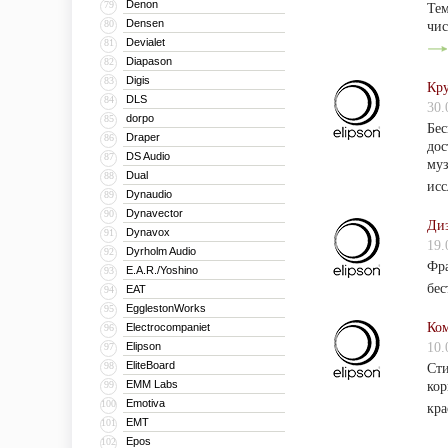
Denon
79
Тем
Densen
80
чис
Devialet
81
Diapason
82
Digis
83
Кру
DLS
84
30.
dorpo
85
Бес
Draper
86
дос
DS Audio
87
муз
Dual
88
исс
Dynaudio
89
Dynavector
90
Диз
Dynavox
91
19.
Dyrholm Audio
92
Фра
E.A.R./Yoshino
93
бес
EAT
94
EgglestonWorks
95
Ком
Electrocompaniet
96
Elipson
10.
97
EliteBoard
98
Сти
EMM Labs
99
кор
Emotiva
100
кра
EMT
101
Epos
102