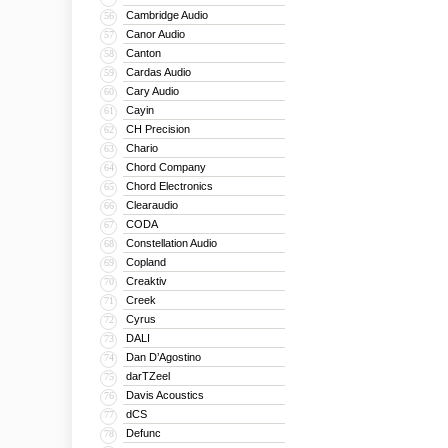
Cambridge Audio
56
Canor Audio
57
Canton
58
Cardas Audio
59
Cary Audio
60
Cayin
61
CH Precision
62
Chario
63
Chord Company
64
Chord Electronics
65
Clearaudio
66
CODA
67
Constellation Audio
68
Copland
69
Creaktiv
70
Creek
71
Cyrus
72
DALI
73
Dan D’Agostino
74
darTZeel
75
Davis Acoustics
76
dCS
77
Defunc
78