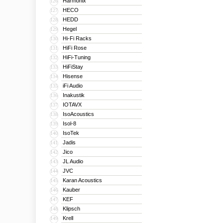
Harmonix
126
HECO
127
HEDD
128
Hegel
129
Hi-Fi Racks
130
HiFi Rose
131
HiFi-Tuning
132
HiFiStay
133
Hisense
134
iFi Audio
135
Inakustik
136
IOTAVX
137
IsoAcoustics
138
Isol-8
139
IsoTek
140
Jadis
141
Jico
142
JL Audio
143
JVC
144
Karan Acoustics
145
Kauber
146
KEF
147
Klipsch
148
Krell
149