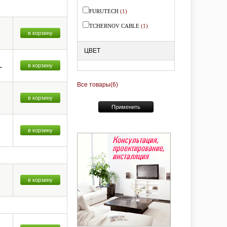
FURUTECH
(1)
TCHERNOV CABLE
(1)
в корзину
ЦВЕТ
.
в корзину
Все товары
(6)
в корзину
Применить
в корзину
в корзину