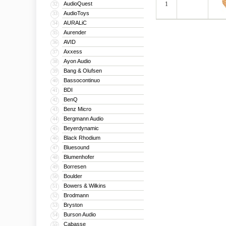
AudioQuest
1
32
AudioToys
33
AURALiC
34
Aurender
35
AVID
36
Axxess
37
Ayon Audio
38
Bang & Olufsen
39
Bassocontinuo
40
BDI
41
BenQ
42
Benz Micro
43
Bergmann Audio
44
Beyerdynamic
45
Black Rhodium
46
Bluesound
47
Blumenhofer
48
Borresen
49
Boulder
50
Bowers & Wilkins
51
Brodmann
52
Bryston
53
Burson Audio
54
Cabasse
55