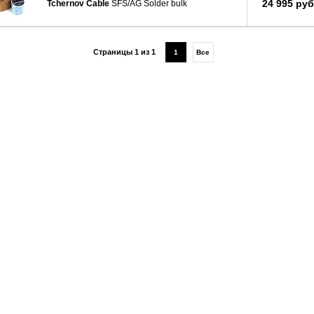
24 995 руб
Tchernov Cable
SFS/AG Solder bulk
Страницы 1 из 1
1
Все