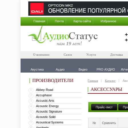
Главная
Почта
Карта сайта
Избранное
+
+
О компании
Салон
Услуги
Доставка
Акустика
Аудио
Видео
PRO АУДИО
AV-м
ПРОИЗВОДИТЕЛИ
Главная
Каталог
Акс
АКСЕССУАРЫ
Abbey Road
1
Accuphase
2
Accustic Arts
3
Acoustic Energy
4
Прайс-лист
Пра
Acoustic Signature
5
Acoustic Solid
6
Acoustical Systems
7
№
Сравнить
Aesthetix
8