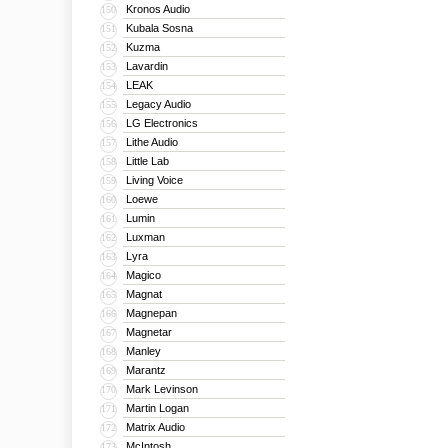
Kronos Audio
150
Kubala Sosna
151
Kuzma
152
Lavardin
153
LEAK
154
Legacy Audio
155
LG Electronics
156
Lithe Audio
157
Little Lab
158
Living Voice
159
Loewe
160
Lumin
161
Luxman
162
Lyra
163
Magico
164
Magnat
165
Magnepan
166
Magnetar
167
Manley
168
Marantz
169
Mark Levinson
170
Martin Logan
171
Matrix Audio
172
McIntosh
173