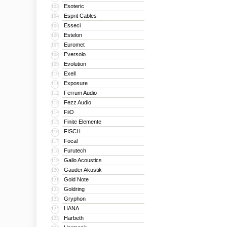
Esoteric
103
Esprit Cables
104
Esseci
105
Estelon
106
Euromet
107
Eversolo
108
Evolution
109
Exell
110
Exposure
111
Ferrum Audio
112
Fezz Audio
113
FiiO
114
Finite Elemente
115
FISCH
116
Focal
117
Furutech
118
Gallo Acoustics
119
Gauder Akustik
120
Gold Note
121
Goldring
122
Gryphon
123
HANA
124
Harbeth
125