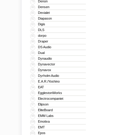
Denon
79
Densen
80
Devialet
81
Diapason
82
Digis
83
DLS
84
dorpo
85
Draper
86
DS Audio
87
Dual
88
Dynaudio
89
Dynavector
90
Dynavox
91
Dyrholm Audio
92
E.A.R./Yoshino
93
EAT
94
EgglestonWorks
95
Electrocompaniet
96
Elipson
97
EliteBoard
98
EMM Labs
99
Emotiva
100
EMT
101
Epos
102