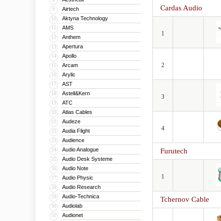
Cardas Audio
Airtech
9
Aktyna Technology
10
AMS
11
1
Anthem
12
Apertura
13
Apollo
14
2
Arcam
15
Arylic
16
AST
17
Astell&Kern
18
3
ATC
19
Atlas Cables
20
Audeze
21
4
Audia Flight
22
Audience
23
Audio Analogue
24
Furutech
Audio Desk Systeme
25
Audio Note
26
1
Audio Physic
27
Audio Research
28
Audio-Technica
29
Tchernov Cable
Audiolab
30
Audionet
31