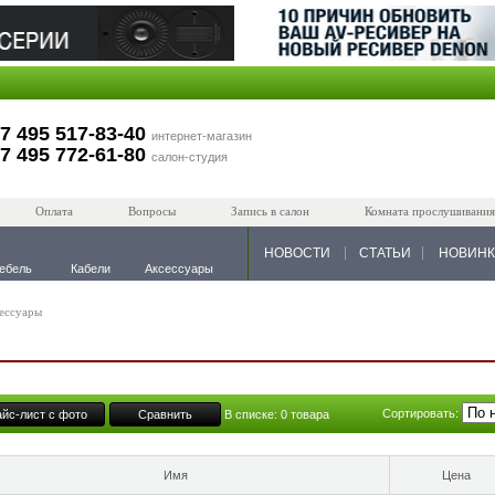
7 495 517-83-40
интернет-магазин
7 495 772-61-80
салон-студия
Оплата
Вопросы
Запись в салон
Комната прослушивания
НОВОСТИ
СТАТЬИ
НОВИН
ебель
Кабели
Аксессуары
ессуары
Сортировать:
йс-лист с фото
Сравнить
В списке:
0
товара
Имя
Цена