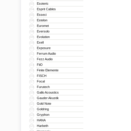
Esoteric
103
Esprit Cables
104
Esseci
105
Estelon
106
Euromet
107
Eversolo
108
Evolution
109
Exell
110
Exposure
111
Ferrum Audio
112
Fezz Audio
113
FiiO
114
Finite Elemente
115
FISCH
116
Focal
117
Furutech
118
Gallo Acoustics
119
Gauder Akustik
120
Gold Note
121
Goldring
122
Gryphon
123
HANA
124
Harbeth
125