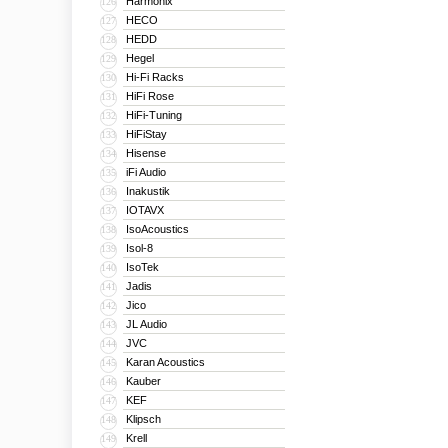
Harmonix
126
HECO
127
HEDD
128
Hegel
129
Hi-Fi Racks
130
HiFi Rose
131
HiFi-Tuning
132
HiFiStay
133
Hisense
134
iFi Audio
135
Inakustik
136
IOTAVX
137
IsoAcoustics
138
Isol-8
139
IsoTek
140
Jadis
141
Jico
142
JL Audio
143
JVC
144
Karan Acoustics
145
Kauber
146
KEF
147
Klipsch
148
Krell
149