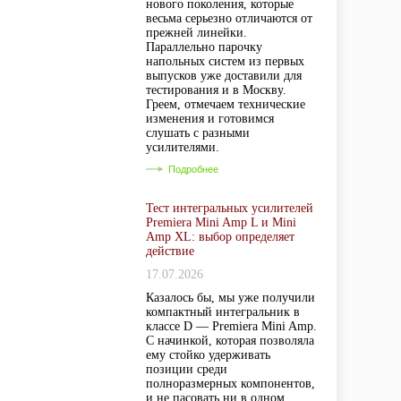
нового поколения, которые
весьма серьезно отличаются от
прежней линейки.
Параллельно парочку
напольных систем из первых
выпусков уже доставили для
тестирования и в Москву.
Греем, отмечаем технические
изменения и готовимся
слушать с разными
усилителями.
Подробнее
Тест интегральных усилителей
Premiera Mini Amp L и Mini
Amp XL: выбор определяет
действие
17.07.2026
Казалось бы, мы уже получили
компактный интегральник в
классе D — Premiera Mini Amp.
С начинкой, которая позволяла
ему стойко удерживать
позиции среди
полноразмерных компонентов,
и не пасовать ни в одном