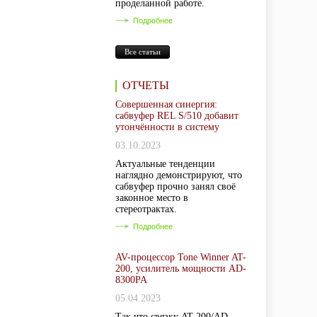
проделанной работе.
Подробнее
Все статьи
ОТЧЕТЫ
Совершенная синергия:
сабвуфер REL S/510 добавит
утончённости в систему
03.10.2023
Актуальные тенденции
наглядно демонстрируют, что
сабвуфер прочно занял своё
законное место в
стереотрактах.
Подробнее
AV-процессор Tone Winner AT-
200, усилитель мощности AD-
8300PA
05.04.2023
Так что связку AT-200/AD-