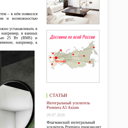
тем – в нём появился
ком и возможностью
ожно устанавливать в
, например, в ванных
стью 25 Вт (RMS) и
лючение, например, к
СТАТЬИ
Интегральный усилитель
Premiera A5 Axiom
20.07.2026
Флагманский интегральный
усилитель Premiera производит