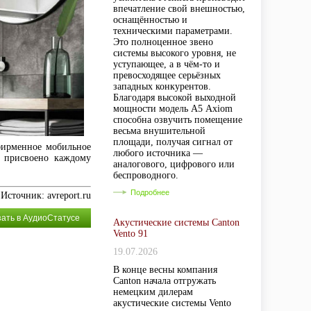
впечатление свой внешностью,
оснащённостью и
техническими параметрами.
Это полноценное звено
системы высокого уровня, не
уступающее, а в чём-то и
превосходящее серьёзных
западных конкурентов.
Благодаря высокой выходной
мощности модель А5 Axiom
способна озвучить помещение
весьма внушительной
площади, получая сигнал от
 фирменное мобильное
любого источника —
 присвоено каждому
аналогового, цифрового или
беспроводного.
Подробнее
Источник: avreport.ru
зать в АудиоСтатусе
Акустические системы Canton
Vento 91
19.07.2026
В конце весны компания
Canton начала отгружать
немецким дилерам
акустические системы Vento