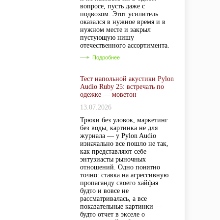
вопросе, пусть даже с
подвохом. Этот усилитель
оказался в нужное время и в
нужном месте и закрыл
пустующую нишу
отечественного ассортимента.
Подробнее
Тест напольной акустики Pylon
Audio Ruby 25: встречать по
одежке — моветон
13.07.2026
Трюки без уловок, маркетинг
без воды, картинка не для
журнала — у Pylon Audio
изначально все пошло не так,
как представляют себе
энтузиасты рыночных
отношений. Одно понятно
точно: ставка на агрессивную
пропаганду своего хайфая
будто и вовсе не
рассматривалась, а все
показательные картинки —
будто отчет в экселе о