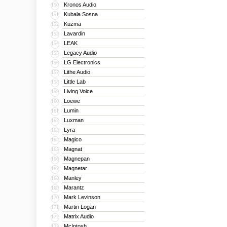
Kronos Audio
150
Kubala Sosna
151
Kuzma
152
Lavardin
153
LEAK
154
Legacy Audio
155
LG Electronics
156
Lithe Audio
157
Little Lab
158
Living Voice
159
Loewe
160
Lumin
161
Luxman
162
Lyra
163
Magico
164
Magnat
165
Magnepan
166
Magnetar
167
Manley
168
Marantz
169
Mark Levinson
170
Martin Logan
171
Matrix Audio
172
McIntosh
173