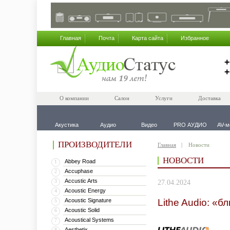
Главная
Почта
Карта сайта
Избранное
+
+
О компании
Салон
Услуги
Доставка
Акустика
Аудио
Видео
PRO АУДИО
AV-м
ПРОИЗВОДИТЕЛИ
Главная
Новости
НОВОСТИ
Abbey Road
1
Accuphase
2
Accustic Arts
3
27.04.2024
Acoustic Energy
4
Acoustic Signature
Lithe Audio: «
5
Acoustic Solid
6
Acoustical Systems
7
Aesthetix
8