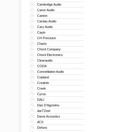
Cambridge Audio
56
Canor Audio
57
Canton
58
Cardas Audio
59
Cary Audio
60
Cayin
61
CH Precision
62
Chario
63
Chord Company
64
Chord Electronics
65
Clearaudio
66
CODA
67
Constellation Audio
68
Copland
69
Creaktiv
70
Creek
71
Cyrus
72
DALI
73
Dan D’Agostino
74
darTZeel
75
Davis Acoustics
76
dCS
77
Defunc
78