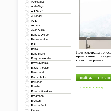
AudioQuest
32
AudioToys
33
AURALiC
34
Aurender
35
AVID
36
Axxess
37
Ayon Audio
38
Bang & Olufsen
39
Bassocontinuo
40
BDI
41
BenQ
42
Предусмотрены голосо
Benz Micro
43
приложение; последн
Bergmann Audio
44
громкоговорителю.
Beyerdynamic
45
Black Rhodium
46
Bluesound
47
Blumenhofer
48
прайс лист Lithe Audi
Borresen
49
Boulder
50
Возврат к списку
Bowers & Wilkins
51
Brodmann
52
Bryston
53
Burson Audio
54
Cabasse
55