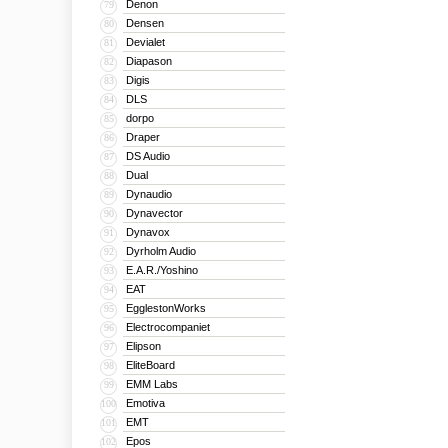
Denon
79
Densen
80
Devialet
81
Diapason
82
Digis
83
DLS
84
dorpo
85
Draper
86
DS Audio
87
Dual
88
Dynaudio
89
Dynavector
90
Dynavox
91
Dyrholm Audio
92
E.A.R./Yoshino
93
EAT
94
EgglestonWorks
95
Electrocompaniet
96
Elipson
97
EliteBoard
98
EMM Labs
99
Emotiva
100
EMT
101
Epos
102