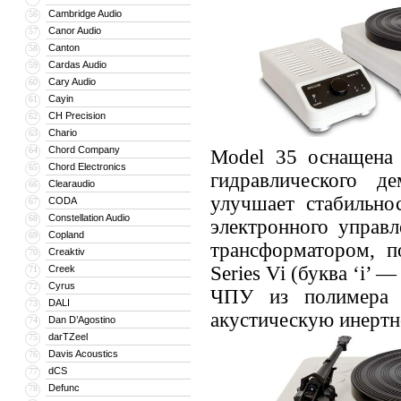
Cambridge Audio
56
Canor Audio
57
Canton
58
Cardas Audio
59
Cary Audio
60
Cayin
61
CH Precision
62
Chario
63
Chord Company
64
Model 35 оснащена
Chord Electronics
65
гидравлического д
Clearaudio
66
улучшает стабильно
CODA
67
Constellation Audio
68
электронного управ
Copland
69
трансформатором, 
Creaktiv
70
Series Vi (буква ‘i’ 
Creek
71
Cyrus
72
ЧПУ из полимера 
DALI
73
акустическую инертн
Dan D’Agostino
74
darTZeel
75
Davis Acoustics
76
dCS
77
Defunc
78