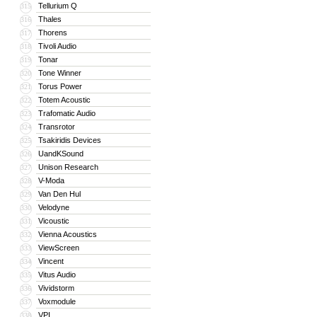
Tellurium Q
315
Thales
316
Thorens
317
Tivoli Audio
318
Tonar
319
Tone Winner
320
Torus Power
321
Totem Acoustic
322
Trafomatic Audio
323
Transrotor
324
Tsakiridis Devices
325
UandKSound
326
Unison Research
327
V-Moda
328
Van Den Hul
329
Velodyne
330
Vicoustic
331
Vienna Acoustics
332
ViewScreen
333
Vincent
334
Vitus Audio
335
Vividstorm
336
Voxmodule
337
VPI
338