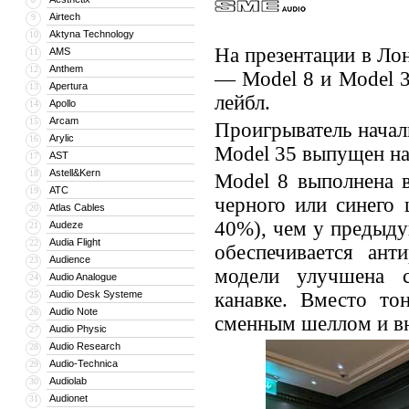
Airtech
9
Aktyna Technology
10
На презентации в Ло
AMS
11
Anthem
12
— Model 8 и Model 35
Apertura
13
лейбл.
Apollo
14
Arcam
15
Проигрыватель начал
Arylic
16
Model 35 выпущен на
AST
17
Astell&Kern
18
Model 8 выполнена в
ATC
19
черного или синего
Atlas Cables
20
40%), чем у предыд
Audeze
21
Audia Flight
22
обеспечивается ант
Audience
23
модели улучшена с
Audio Analogue
24
Audio Desk Systeme
канавке. Вместо т
25
Audio Note
26
сменным шеллом и вн
Audio Physic
27
Audio Research
28
Audio-Technica
29
Audiolab
30
Audionet
31