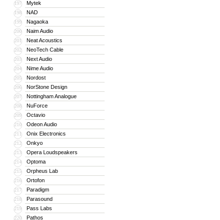
Mytek
197
NAD
198
Nagaoka
199
Naim Audio
200
Neat Acoustics
201
NeoTech Cable
202
Next Audio
203
Nime Audio
204
Nordost
205
NorStone Design
206
Nottingham Analogue
207
NuForce
208
Octavio
209
Odeon Audio
210
Onix Electronics
211
Onkyo
212
Opera Loudspeakers
213
Optoma
214
Orpheus Lab
215
Ortofon
216
Paradigm
217
Parasound
218
Pass Labs
219
Pathos
220