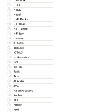
Harmonix
126
HECO
127
HEDD
128
Hegel
129
Hi-Fi Racks
130
HiFi Rose
131
HiFi-Tuning
132
HiFiStay
133
Hisense
134
iFi Audio
135
Inakustik
136
IOTAVX
137
IsoAcoustics
138
Isol-8
139
IsoTek
140
Jadis
141
Jico
142
JL Audio
143
JVC
144
Karan Acoustics
145
Kauber
146
KEF
147
Klipsch
148
Krell
149