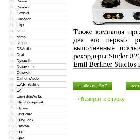
Denon
79
Densen
80
Devialet
81
Diapason
82
Digis
83
Также компания пре
DLS
84
dorpo
85
два его первых ре
Draper
86
выполненные исключ
DS Audio
87
рекордеры Studer 82
Dual
88
Dynaudio
89
Emil Berliner Studios
Dynavector
90
Dynavox
91
Dyrholm Audio
92
E.A.R./Yoshino
93
прайс лист SME
все 
EAT
94
EgglestonWorks
95
Возврат к списку
Electrocompaniet
96
Elipson
97
EliteBoard
98
EMM Labs
99
Emotiva
100
EMT
101
Epos
102