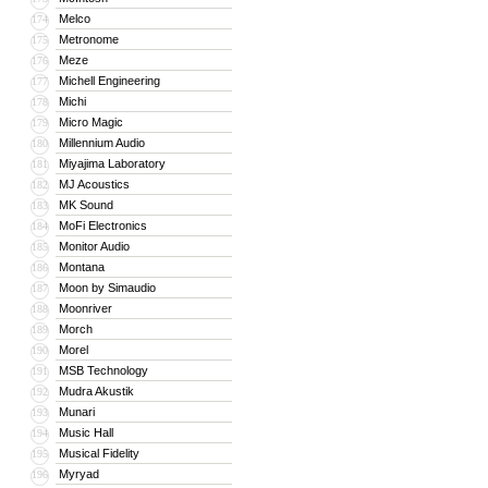
Melco
174
Metronome
175
Meze
176
Michell Engineering
177
Michi
178
Micro Magic
179
Millennium Audio
180
Miyajima Laboratory
181
MJ Acoustics
182
MK Sound
183
MoFi Electronics
184
Monitor Audio
185
Montana
186
Moon by Simaudio
187
Moonriver
188
Morch
189
Morel
190
MSB Technology
191
Mudra Akustik
192
Munari
193
Music Hall
194
Musical Fidelity
195
Myryad
196