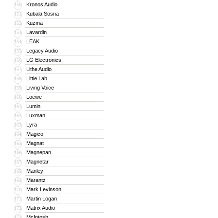
Kronos Audio
150
Kubala Sosna
151
Kuzma
152
Lavardin
153
LEAK
154
Legacy Audio
155
LG Electronics
156
Lithe Audio
157
Little Lab
158
Living Voice
159
Loewe
160
Lumin
161
Luxman
162
Lyra
163
Magico
164
Magnat
165
Magnepan
166
Magnetar
167
Manley
168
Marantz
169
Mark Levinson
170
Martin Logan
171
Matrix Audio
172
McIntosh
173