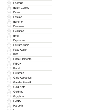
Esoteric
103
Esprit Cables
104
Esseci
105
Estelon
106
Euromet
107
Eversolo
108
Evolution
109
Exell
110
Exposure
111
Ferrum Audio
112
Fezz Audio
113
FiiO
114
Finite Elemente
115
FISCH
116
Focal
117
Furutech
118
Gallo Acoustics
119
Gauder Akustik
120
Gold Note
121
Goldring
122
Gryphon
123
HANA
124
Harbeth
125