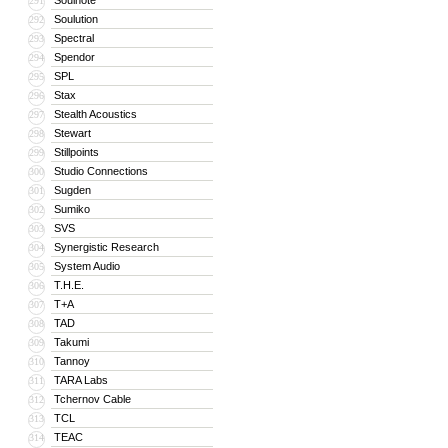
Soulnote
291
Soulution
292
Spectral
293
Spendor
294
SPL
295
Stax
296
Stealth Acoustics
297
Stewart
298
Stillpoints
299
Studio Connections
300
Sugden
301
Sumiko
302
SVS
303
Synergistic Research
304
System Audio
305
T.H.E.
306
T+A
307
TAD
308
Takumi
309
Tannoy
310
TARA Labs
311
Tchernov Cable
312
TCL
313
TEAC
314