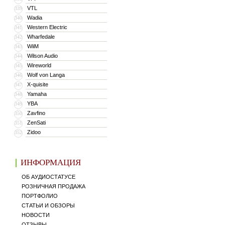
VTL
339
Wadia
340
Western Electric
341
Wharfedale
342
WiiM
343
Wilson Audio
344
Wireworld
345
Wolf von Langa
346
X-quisite
347
Yamaha
348
YBA
349
Zavfino
350
ZenSati
351
Zidoo
352
ИНФОРМАЦИЯ
ОБ АУДИОСТАТУСЕ
РОЗНИЧНАЯ ПРОДАЖА
ПОРТФОЛИО
СТАТЬИ И ОБЗОРЫ
НОВОСТИ
ОТЗЫВЫ