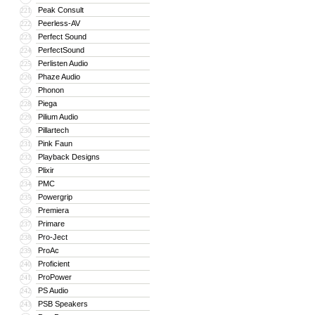
Peak Consult
221
Peerless-AV
222
Perfect Sound
223
PerfectSound
224
Perlisten Audio
225
Phaze Audio
226
Phonon
227
Piega
228
Pilium Audio
229
Pillartech
230
Pink Faun
231
Playback Designs
232
Plixir
233
PMC
234
Powergrip
235
Premiera
236
Primare
237
Pro-Ject
238
ProAc
239
Proficient
240
ProPower
241
PS Audio
242
PSB Speakers
243