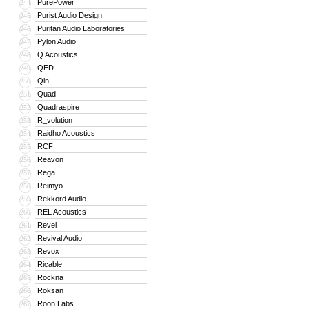
PurePower
244
Purist Audio Design
245
Puritan Audio Laboratories
246
Pylon Audio
247
Q Acoustics
248
QED
249
Qln
250
Quad
251
Quadraspire
252
R_volution
253
Raidho Acoustics
254
RCF
255
Reavon
256
Rega
257
Reimyo
258
Rekkord Audio
259
REL Acoustics
260
Revel
261
Revival Audio
262
Revox
263
Ricable
264
Rockna
265
Roksan
266
Roon Labs
267