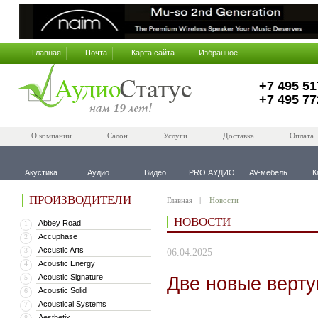
Главная
Почта
Карта сайта
Избранное
+7 495 51
+7 495 77
О компании
Салон
Услуги
Доставка
Оплата
Акустика
Аудио
Видео
PRO АУДИО
AV-мебель
К
ПРОИЗВОДИТЕЛИ
Главная
Новости
НОВОСТИ
Abbey Road
1
Accuphase
2
Accustic Arts
3
06.04.2025
Acoustic Energy
4
Acoustic Signature
Две новые верт
5
Acoustic Solid
6
Acoustical Systems
7
Aesthetix
8