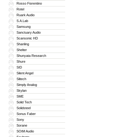
Rosso Fiorentino
268
Rotel
269
Ruark Audio
270
S.A.Lab
271
Samsung
272
Sanctuary Audio
273
Scansonic HD
274
Shanling
275
Shelter
276
Shunyata Research
277
Shure
278
SID
279
Silent Angel
280
Siltech
281
Simply Analog
282
Skylan
283
SME
284
Solid Tech
285
Solidsteel
286
Sonus Faber
287
Sony
288
Sorane
289
SOtM Audio
290