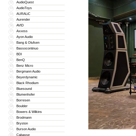
AudioQuest
32
AudioToys
33
AURALiC
34
Aurender
35
AVID
36
Axxess
37
Ayon Audio
38
Bang & Olufsen
39
Bassocontinuo
40
BDI
41
BenQ
42
Benz Micro
43
Bergmann Audio
44
Beyerdynamic
45
Black Rhodium
46
Bluesound
47
Blumenhofer
48
Borresen
49
Boulder
50
Bowers & Wilkins
51
Brodmann
52
Bryston
53
Burson Audio
54
Cabasse
55