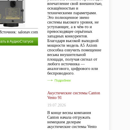
впечатление свой внешностью,
оснащённостью и
техническими параметрами.
Это полноценное звено
системы высокого уровня, не
уступающее, а в чём-то и
превосходящее серьёзных
Источник: salonav.com
западных конкурентов.
Благодаря высокой выходной
зать в АудиоСтатусе
мощности модель А5 Axiom
способна озвучить помещение
весьма внушительной
площади, получая сигнал от
любого источника —
аналогового, цифрового или
беспроводного.
Подробнее
Акустические системы Canton
Vento 91
19.07.2026
В конце весны компания
Canton начала отгружать
немецким дилерам
акустические системы Vento