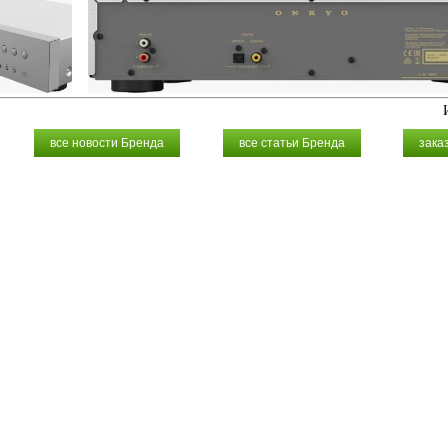
все новости Бренда
все статьи Бренда
зака