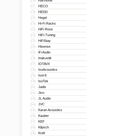
Harmonix
126
HECO
127
HEDD
128
Hegel
129
Hi-Fi Racks
130
HiFi Rose
131
HiFi-Tuning
132
HiFiStay
133
Hisense
134
iFi Audio
135
Inakustik
136
IOTAVX
137
IsoAcoustics
138
Isol-8
139
IsoTek
140
Jadis
141
Jico
142
JL Audio
143
JVC
144
Karan Acoustics
145
Kauber
146
KEF
147
Klipsch
148
Krell
149