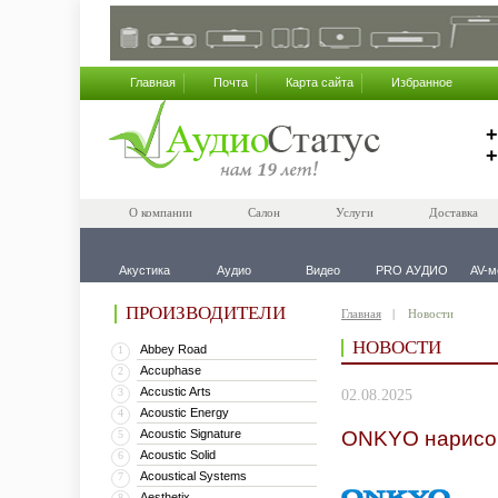
Главная
Почта
Карта сайта
Избранное
+
+
О компании
Салон
Услуги
Доставка
Акустика
Аудио
Видео
PRO АУДИО
AV-м
ПРОИЗВОДИТЕЛИ
Главная
Новости
НОВОСТИ
Abbey Road
1
Accuphase
2
Accustic Arts
3
02.08.2025
Acoustic Energy
4
Acoustic Signature
ONKYO нарисов
5
Acoustic Solid
6
Acoustical Systems
7
Aesthetix
8