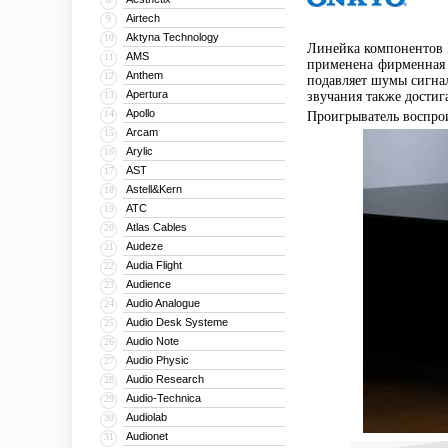
Airtech
9
Aktyna Technology
10
Линейка компонентов I
AMS
11
применена фирменная 
Anthem
12
подавляет шумы сигнал
Apertura
13
звучания также достига
Apollo
14
Проигрыватель воспро
Arcam
15
Arylic
16
AST
17
Astell&Kern
18
ATC
19
Atlas Cables
20
Audeze
21
Audia Flight
22
Audience
23
Audio Analogue
24
Audio Desk Systeme
25
Audio Note
26
Audio Physic
27
Audio Research
28
Audio-Technica
29
Audiolab
30
Audionet
31