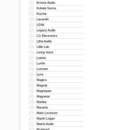
Kronos Audio
150
Kubala Sosna
151
Kuzma
152
Lavardin
153
LEAK
154
Legacy Audio
155
LG Electronics
156
Lithe Audio
157
Little Lab
158
Living Voice
159
Loewe
160
Lumin
161
Luxman
162
Lyra
163
Magico
164
Magnat
165
Magnepan
166
Magnetar
167
Manley
168
Marantz
169
Mark Levinson
170
Martin Logan
171
Matrix Audio
172
McIntosh
173