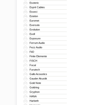
Esoteric
103
Esprit Cables
104
Esseci
105
Estelon
106
Euromet
107
Eversolo
108
Evolution
109
Exell
110
Exposure
111
Ferrum Audio
112
Fezz Audio
113
FiiO
114
Finite Elemente
115
FISCH
116
Focal
117
Furutech
118
Gallo Acoustics
119
Gauder Akustik
120
Gold Note
121
Goldring
122
Gryphon
123
HANA
124
Harbeth
125