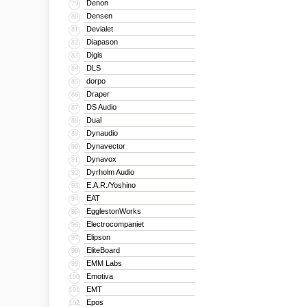
Denon
79
Densen
80
Devialet
81
Diapason
82
Digis
83
DLS
84
dorpo
85
Draper
86
DS Audio
87
Dual
88
Dynaudio
89
Dynavector
90
Dynavox
91
Dyrholm Audio
92
E.A.R./Yoshino
93
EAT
94
EgglestonWorks
95
Electrocompaniet
96
Elipson
97
EliteBoard
98
EMM Labs
99
Emotiva
100
EMT
101
Epos
102