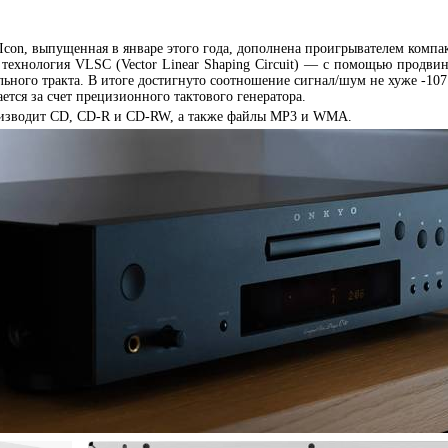
con, выпущенная в январе этого года, дополнена проигрывателем компак
технология VLSC (Vector Linear Shaping Circuit) — с помощью продви
ьного тракта. В итоге достигнуто соотношение сигнал/шум не хуже -107
ется за счет прецизионного тактового генератора.
изводит CD, CD-R и CD-RW, а также файлы MP3 и WMA.