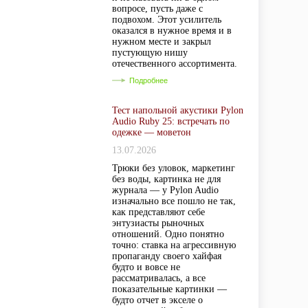
вопросе, пусть даже с
подвохом. Этот усилитель
оказался в нужное время и в
нужном месте и закрыл
пустующую нишу
отечественного ассортимента.
Подробнее
Тест напольной акустики Pylon
Audio Ruby 25: встречать по
одежке — моветон
13.07.2026
Трюки без уловок, маркетинг
без воды, картинка не для
журнала — у Pylon Audio
изначально все пошло не так,
как представляют себе
энтузиасты рыночных
отношений. Одно понятно
точно: ставка на агрессивную
пропаганду своего хайфая
будто и вовсе не
рассматривалась, а все
показательные картинки —
будто отчет в экселе о