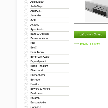
AudioQuest
32
AudioToys
33
AURALiC
34
Aurender
35
AVID
36
Axxess
37
Ayon Audio
38
Bang & Olufsen
39
прайс лист Onkyo
Bassocontinuo
40
BDI
41
Возврат к списку
BenQ
42
Benz Micro
43
Bergmann Audio
44
Beyerdynamic
45
Black Rhodium
46
Bluesound
47
Blumenhofer
48
Borresen
49
Boulder
50
Bowers & Wilkins
51
Brodmann
52
Bryston
53
Burson Audio
54
Cabasse
55