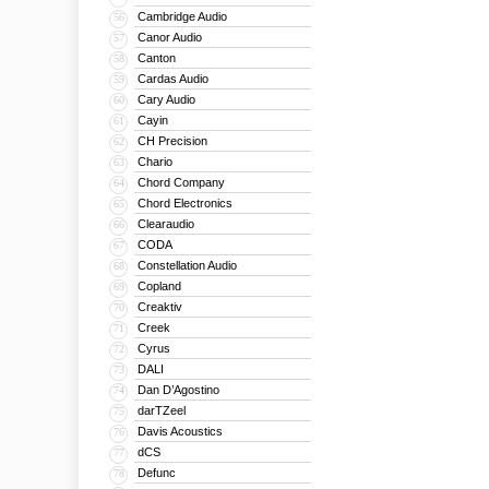
Cambridge Audio
56
Canor Audio
57
Canton
58
Cardas Audio
59
Cary Audio
60
Cayin
61
CH Precision
62
Chario
63
Chord Company
64
Chord Electronics
65
Clearaudio
66
CODA
67
Constellation Audio
68
Copland
69
Creaktiv
70
Creek
71
Cyrus
72
DALI
73
Dan D’Agostino
74
darTZeel
75
Davis Acoustics
76
dCS
77
Defunc
78