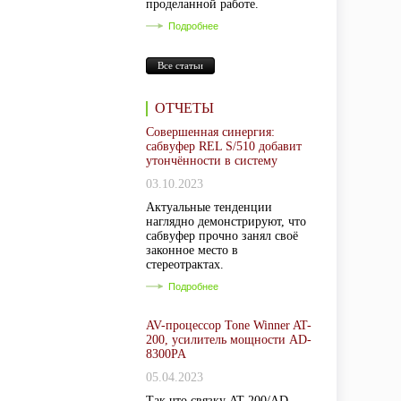
проделанной работе.
Подробнее
Все статьи
ОТЧЕТЫ
Совершенная синергия:
сабвуфер REL S/510 добавит
утончённости в систему
03.10.2023
Актуальные тенденции
наглядно демонстрируют, что
сабвуфер прочно занял своё
законное место в
стереотрактах.
Подробнее
AV-процессор Tone Winner AT-
200, усилитель мощности AD-
8300PA
05.04.2023
Так что связку AT-200/AD-