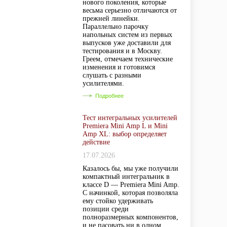
нового поколения, которые
весьма серьезно отличаются от
прежней линейки.
Параллельно парочку
напольных систем из первых
выпусков уже доставили для
тестирования и в Москву.
Греем, отмечаем технические
изменения и готовимся
слушать с разными
усилителями.
Подробнее
Тест интегральных усилителей
Premiera Mini Amp L и Mini
Amp XL: выбор определяет
действие
17.07.2026
Казалось бы, мы уже получили
компактный интегральник в
классе D — Premiera Mini Amp.
С начинкой, которая позволяла
ему стойко удерживать
позиции среди
полноразмерных компонентов,
и не пасовать ни в одном