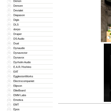
Denon
79
Densen
80
Devialet
81
Diapason
82
Digis
83
DLS
84
dorpo
85
Draper
86
DS Audio
87
Dual
88
Dynaudio
89
Dynavector
90
Dynavox
91
Dyrholm Audio
92
E.A.R./Yoshino
93
EAT
94
EgglestonWorks
95
Electrocompaniet
96
Elipson
97
EliteBoard
98
EMM Labs
99
Emotiva
100
EMT
101
Epos
102