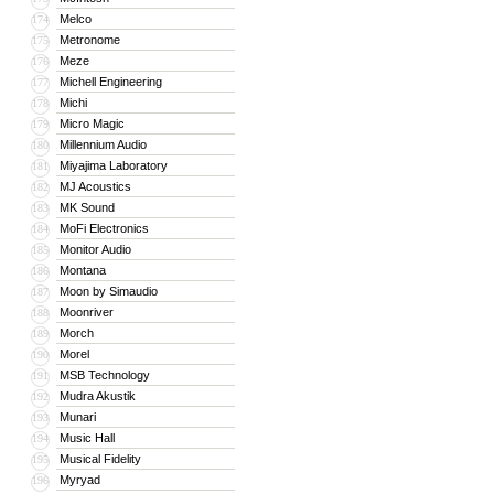
Melco
174
Metronome
175
Meze
176
Michell Engineering
177
Michi
178
Micro Magic
179
Millennium Audio
180
Miyajima Laboratory
181
MJ Acoustics
182
MK Sound
183
MoFi Electronics
184
Monitor Audio
185
Montana
186
Moon by Simaudio
187
Moonriver
188
Morch
189
Morel
190
MSB Technology
191
Mudra Akustik
192
Munari
193
Music Hall
194
Musical Fidelity
195
Myryad
196