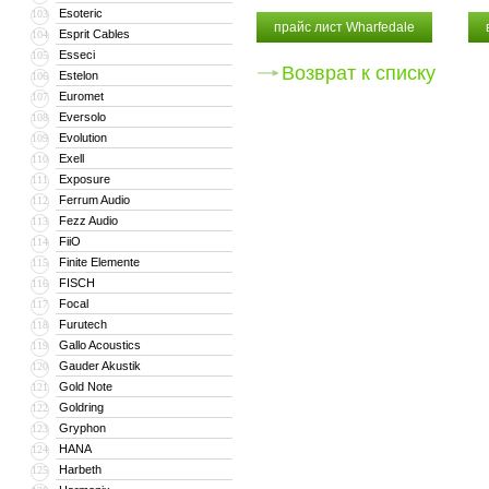
Esoteric
103
прайс лист Wharfedale
Esprit Cables
104
Esseci
105
Возврат к списку
Estelon
106
Euromet
107
Eversolo
108
Evolution
109
Exell
110
Exposure
111
Ferrum Audio
112
Fezz Audio
113
FiiO
114
Finite Elemente
115
FISCH
116
Focal
117
Furutech
118
Gallo Acoustics
119
Gauder Akustik
120
Gold Note
121
Goldring
122
Gryphon
123
HANA
124
Harbeth
125