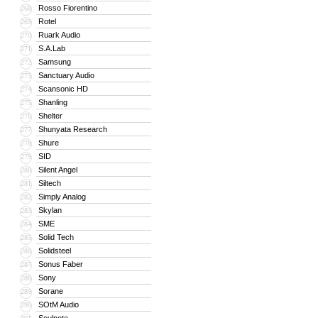
Rosso Fiorentino
268
Rotel
269
Ruark Audio
270
S.A.Lab
271
Samsung
272
Sanctuary Audio
273
Scansonic HD
274
Shanling
275
Shelter
276
Shunyata Research
277
Shure
278
SID
279
Silent Angel
280
Siltech
281
Simply Analog
282
Skylan
283
SME
284
Solid Tech
285
Solidsteel
286
Sonus Faber
287
Sony
288
Sorane
289
SOtM Audio
290