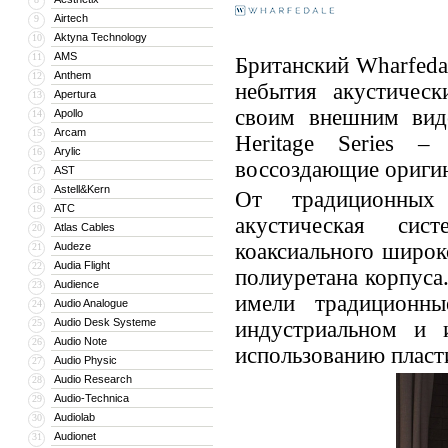
Airtech
9
Aktyna Technology
10
AMS
11
Британский Wharfedal
Anthem
12
небытия акустическ
Apertura
13
своим внешним вид
Apollo
14
Arcam
15
Heritage Series –
Arylic
16
воссоздающие оригин
AST
17
Astell&Kern
18
От традиционных 
ATC
19
акустическая сис
Atlas Cables
20
коаксиального широк
Audeze
21
Audia Flight
22
полиуретана корпуса
Audience
23
имели традиционны
Audio Analogue
24
Audio Desk Systeme
25
индустриальном и 
Audio Note
26
использованию пласти
Audio Physic
27
Audio Research
28
Audio-Technica
29
Audiolab
30
Audionet
31