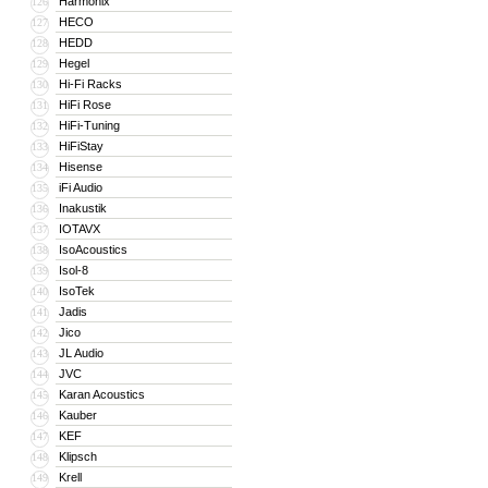
Harmonix
126
HECO
127
HEDD
128
Hegel
129
Hi-Fi Racks
130
HiFi Rose
131
HiFi-Tuning
132
HiFiStay
133
Hisense
134
iFi Audio
135
Inakustik
136
IOTAVX
137
IsoAcoustics
138
Isol-8
139
IsoTek
140
Jadis
141
Jico
142
JL Audio
143
JVC
144
Karan Acoustics
145
Kauber
146
KEF
147
Klipsch
148
Krell
149