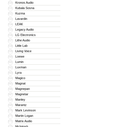
Kronos Audio
150
Kubala Sosna
151
Kuzma
152
Lavardin
153
LEAK
154
Legacy Audio
155
LG Electronics
156
Lithe Audio
157
Little Lab
158
Living Voice
159
Loewe
160
Lumin
161
Luxman
162
Lyra
163
Magico
164
Magnat
165
Magnepan
166
Magnetar
167
Manley
168
Marantz
169
Mark Levinson
170
Martin Logan
171
Matrix Audio
172
McIntosh
173