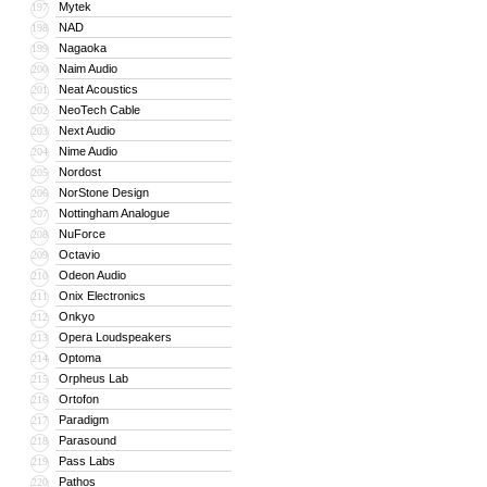
Mytek
197
NAD
198
Nagaoka
199
Naim Audio
200
Neat Acoustics
201
NeoTech Cable
202
Next Audio
203
Nime Audio
204
Nordost
205
NorStone Design
206
Nottingham Analogue
207
NuForce
208
Octavio
209
Odeon Audio
210
Onix Electronics
211
Onkyo
212
Opera Loudspeakers
213
Optoma
214
Orpheus Lab
215
Ortofon
216
Paradigm
217
Parasound
218
Pass Labs
219
Pathos
220