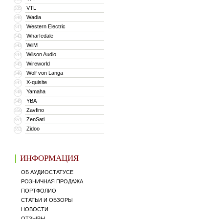
VTL
339
Wadia
340
Western Electric
341
Wharfedale
342
WiiM
343
Wilson Audio
344
Wireworld
345
Wolf von Langa
346
X-quisite
347
Yamaha
348
YBA
349
Zavfino
350
ZenSati
351
Zidoo
352
ИНФОРМАЦИЯ
ОБ АУДИОСТАТУСЕ
РОЗНИЧНАЯ ПРОДАЖА
ПОРТФОЛИО
СТАТЬИ И ОБЗОРЫ
НОВОСТИ
ОТЗЫВЫ