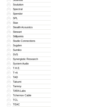
Soulnote
291
Soulution
292
Spectral
293
Spendor
294
SPL
295
Stax
296
Stealth Acoustics
297
Stewart
298
Stillpoints
299
Studio Connections
300
Sugden
301
Sumiko
302
SVS
303
Synergistic Research
304
System Audio
305
T.H.E.
306
T+A
307
TAD
308
Takumi
309
Tannoy
310
TARA Labs
311
Tchernov Cable
312
TCL
313
TEAC
314