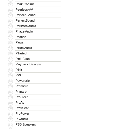
Peak Consult
221
Peerless-AV
222
Perfect Sound
223
PerfectSound
224
Perlisten Audio
225
Phaze Audio
226
Phonon
227
Piega
228
Pilium Audio
229
Pillartech
230
Pink Faun
231
Playback Designs
232
Plixir
233
PMC
234
Powergrip
235
Premiera
236
Primare
237
Pro-Ject
238
ProAc
239
Proficient
240
ProPower
241
PS Audio
242
PSB Speakers
243