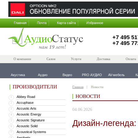
Главная
Почта
Карта сайта
Избранное
+7 495 51
+7 495 77
О компании
Салон
Услуги
Доставка
Оплата
Акустика
Аудио
Видео
PRO АУДИО
AV-мебель
К
ПРОИЗВОДИТЕЛИ
Главная
Новости
НОВОСТИ
Abbey Road
1
Accuphase
2
Accustic Arts
3
04.06.2026
Acoustic Energy
4
Acoustic Signature
Дизайн-легенда:
5
Acoustic Solid
6
Acoustical Systems
7
Aesthetix
8