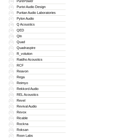
PurePower
244
Purist Audio Design
245
Puritan Audio Laboratories
246
Pylon Audio
247
Q Acoustics
248
QED
249
Qln
250
Quad
251
Quadraspire
252
R_volution
253
Raidho Acoustics
254
RCF
255
Reavon
256
Rega
257
Reimyo
258
Rekkord Audio
259
REL Acoustics
260
Revel
261
Revival Audio
262
Revox
263
Ricable
264
Rockna
265
Roksan
266
Roon Labs
267