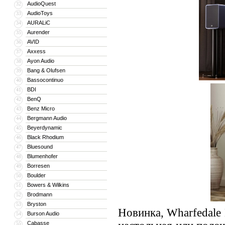
AudioQuest
32
AudioToys
33
AURALiC
34
Aurender
35
AVID
36
Axxess
37
Ayon Audio
38
Bang & Olufsen
39
Bassocontinuo
40
BDI
41
BenQ
42
Benz Micro
43
Bergmann Audio
44
Beyerdynamic
45
Black Rhodium
46
Bluesound
47
Blumenhofer
48
Borresen
49
Boulder
50
Bowers & Wilkins
51
Brodmann
52
Bryston
53
Новинка, Wharfedale 
Burson Audio
54
Cabasse
55