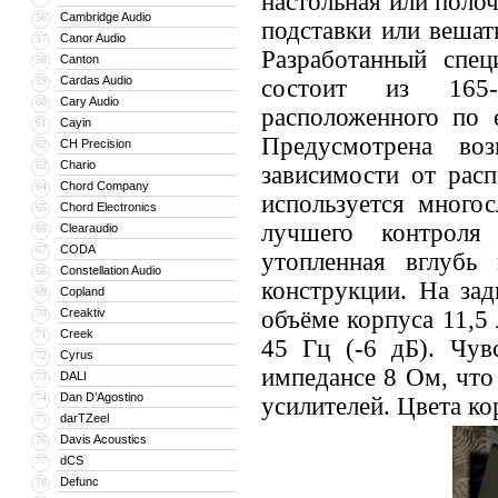
настольная или полоч
Cambridge Audio
56
подставки или вешат
Canor Audio
57
Разработанный спец
Canton
58
Cardas Audio
59
состоит из 165-
Cary Audio
60
расположенного по 
Cayin
61
Предусмотрена воз
CH Precision
62
Chario
63
зависимости от рас
Chord Company
64
используется много
Chord Electronics
65
лучшего контроля
Clearaudio
66
CODA
67
утопленная вглубь
Constellation Audio
68
конструкции. На за
Copland
69
Creaktiv
объёме корпуса 11,5
70
Creek
71
45 Гц (-6 дБ). Чув
Cyrus
72
импедансе 8 Ом, что
DALI
73
Dan D’Agostino
74
усилителей. Цвета ко
darTZeel
75
Davis Acoustics
76
dCS
77
Defunc
78