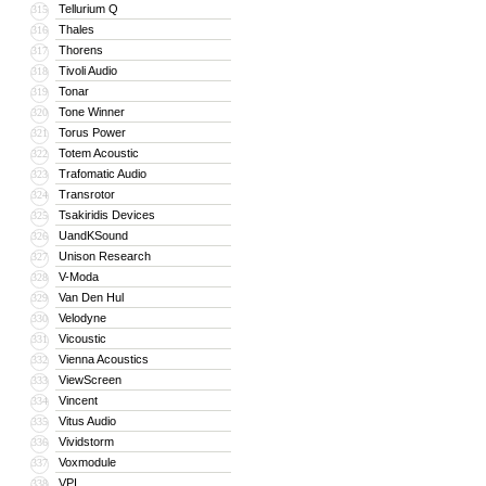
Tellurium Q
315
Thales
316
Thorens
317
Tivoli Audio
318
Tonar
319
Tone Winner
320
Torus Power
321
Totem Acoustic
322
Trafomatic Audio
323
Transrotor
324
Tsakiridis Devices
325
UandKSound
326
Unison Research
327
V-Moda
328
Van Den Hul
329
Velodyne
330
Vicoustic
331
Vienna Acoustics
332
ViewScreen
333
Vincent
334
Vitus Audio
335
Vividstorm
336
Voxmodule
337
VPI
338