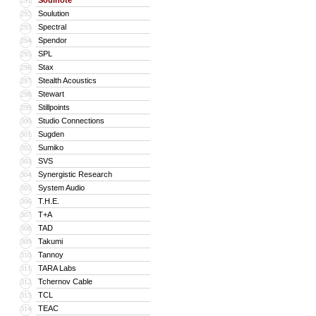
Soulnote
291
Soulution
292
Spectral
293
Spendor
294
SPL
295
Stax
296
Stealth Acoustics
297
Stewart
298
Stillpoints
299
Studio Connections
300
Sugden
301
Sumiko
302
SVS
303
Synergistic Research
304
System Audio
305
T.H.E.
306
T+A
307
TAD
308
Takumi
309
Tannoy
310
TARA Labs
311
Tchernov Cable
312
TCL
313
TEAC
314