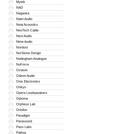
Mytek
197
NAD
198
Nagaoka
199
Naim Audio
200
Neat Acoustics
201
NeoTech Cable
202
Next Audio
203
Nime Audio
204
Nordost
205
NorStone Design
206
Nottingham Analogue
207
NuForce
208
Octavio
209
Odeon Audio
210
Onix Electronics
211
Onkyo
212
Opera Loudspeakers
213
Optoma
214
Orpheus Lab
215
Ortofon
216
Paradigm
217
Parasound
218
Pass Labs
219
Pathos
220