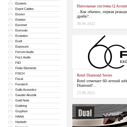
Esoteric
103
Напольные системы Q Acousti
Esprit Cables
104
...Как обычно, первая реакци
Esseci
105
драйв?...
Estelon
106
30.06.2022
Euromet
107
Eversolo
108
Evolution
109
Exell
110
Exposure
111
Ferrum Audio
112
Fezz Audio
113
FiiO
114
Finite Elemente
115
FISCH
116
Rotel Diamond Series
Focal
117
Rotel отмечает 60-летний ю
Furutech
118
Diamond!...
Gallo Acoustics
119
23.06.2022
Gauder Akustik
120
Gold Note
121
Goldring
122
Gryphon
123
HANA
124
Harbeth
125