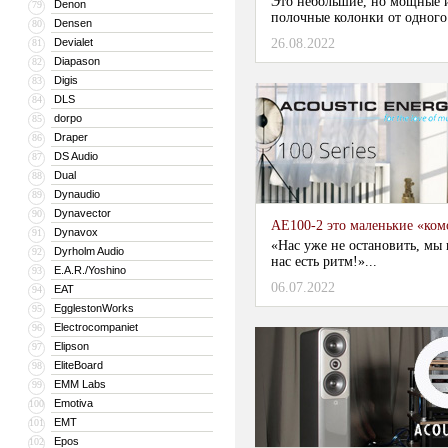
Это небольшие, но мощные 
Denon
79
полочные колонки от одного 
Densen
80
Devialet
26.08.2022
81
Diapason
82
Digis
83
DLS
84
dorpo
85
Draper
86
DS Audio
87
Dual
88
Dynaudio
89
Dynavector
90
AE100-2 это маленькие «ком
Dynavox
91
«Нас уже не остановить, мы 
Dyrholm Audio
92
нас есть ритм!»...
E.A.R./Yoshino
93
06.07.2022
EAT
94
EgglestonWorks
95
Electrocompaniet
96
Elipson
97
EliteBoard
98
EMM Labs
99
Emotiva
100
EMT
101
Epos
102