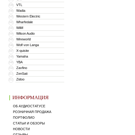
VTL
339
Wadia
340
Western Electric
341
Wharfedale
342
WiiM
343
Wilson Audio
344
Wireworld
345
Wolf von Langa
346
X-quisite
347
Yamaha
348
YBA
349
Zavfino
350
ZenSati
351
Zidoo
352
ИНФОРМАЦИЯ
ОБ АУДИОСТАТУСЕ
РОЗНИЧНАЯ ПРОДАЖА
ПОРТФОЛИО
СТАТЬИ И ОБЗОРЫ
НОВОСТИ
ОТЗЫВЫ