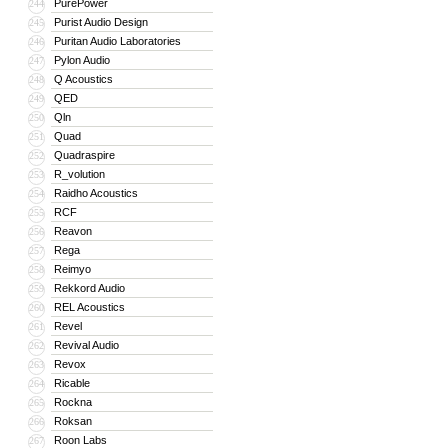
PurePower
244
Purist Audio Design
245
Puritan Audio Laboratories
246
Pylon Audio
247
Q Acoustics
248
QED
249
Qln
250
Quad
251
Quadraspire
252
R_volution
253
Raidho Acoustics
254
RCF
255
Reavon
256
Rega
257
Reimyo
258
Rekkord Audio
259
REL Acoustics
260
Revel
261
Revival Audio
262
Revox
263
Ricable
264
Rockna
265
Roksan
266
Roon Labs
267