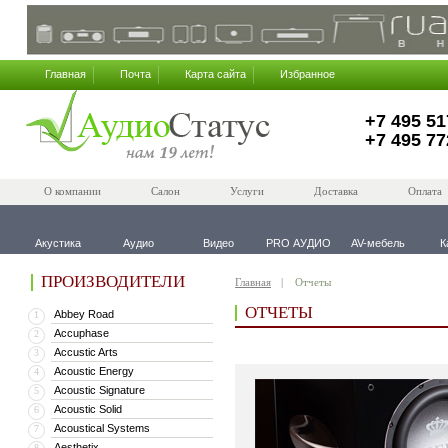
Главная
Почта
Карта сайта
Избранное
+7 495 51
+7 495 77
О компании
Салон
Услуги
Доставка
Оплата
Акустика
Аудио
Видео
PRO АУДИО
AV-мебель
К
ПРОИЗВОДИТЕЛИ
Главная
Отчеты
ОТЧЕТЫ
Abbey Road
1
Accuphase
2
Accustic Arts
3
Acoustic Energy
4
Acoustic Signature
5
Acoustic Solid
6
Acoustical Systems
7
Aesthetix
8