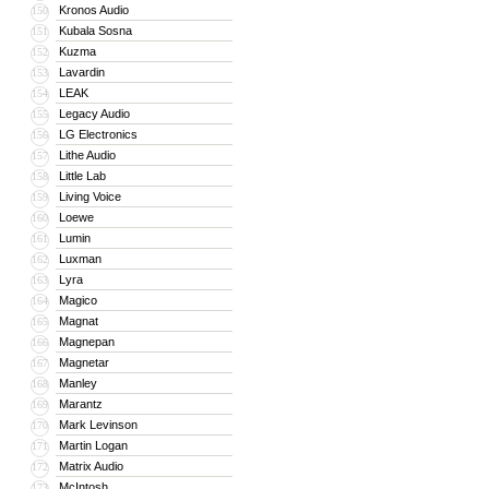
Kronos Audio
150
Kubala Sosna
151
Kuzma
152
Lavardin
153
LEAK
154
Legacy Audio
155
LG Electronics
156
Lithe Audio
157
Little Lab
158
Living Voice
159
Loewe
160
Lumin
161
Luxman
162
Lyra
163
Magico
164
Magnat
165
Magnepan
166
Magnetar
167
Manley
168
Marantz
169
Mark Levinson
170
Martin Logan
171
Matrix Audio
172
McIntosh
173