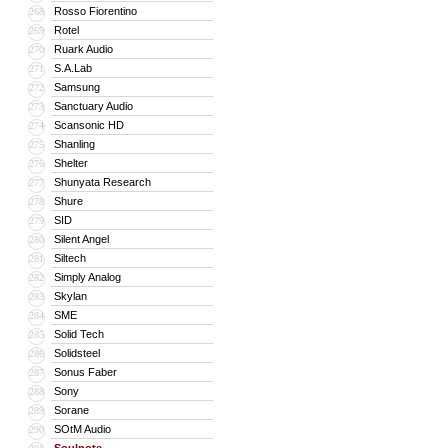
Rosso Fiorentino
268
Rotel
269
Ruark Audio
270
S.A.Lab
271
Samsung
272
Sanctuary Audio
273
Scansonic HD
274
Shanling
275
Shelter
276
Shunyata Research
277
Shure
278
SID
279
Silent Angel
280
Siltech
281
Simply Analog
282
Skylan
283
SME
284
Solid Tech
285
Solidsteel
286
Sonus Faber
287
Sony
288
Sorane
289
SOtM Audio
290