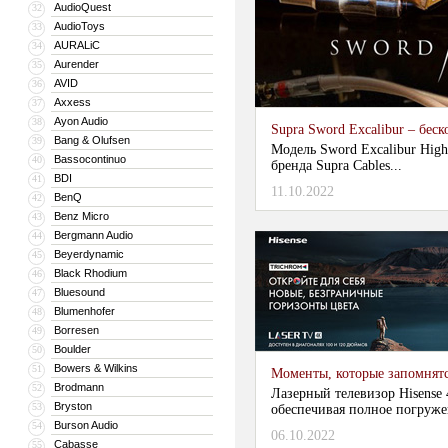
AudioQuest
32
AudioToys
33
AURALiC
34
Aurender
35
AVID
36
Axxess
37
Ayon Audio
38
Supra Sword Excalibur – бе
Bang & Olufsen
39
Модель Sword Excalibur High
Bassocontinuo
40
бренда Supra Cables...
BDI
41
11.10.2022
BenQ
42
Benz Micro
43
Bergmann Audio
44
Beyerdynamic
45
Black Rhodium
46
Bluesound
47
Blumenhofer
48
Borresen
49
Boulder
50
Bowers & Wilkins
51
Моменты, которые запомнятс
Brodmann
52
Лазерный телевизор Hisense 
Bryston
53
обеспечивая полное погруже
Burson Audio
54
06.10.2022
Cabasse
55