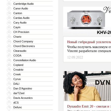
Cambridge Audio
56
Canor Audio
57
Canton
58
Cardas Audio
59
Cary Audio
60
Cayin
61
CH Precision
62
Chario
63
Chord Company
64
Новый гибридный усилитель
Chord Electronics
65
Чтобы получить максимум о
Vincent разработали специа
Clearaudio
66
CODA
67
12.09.2022
Constellation Audio
68
Copland
69
Creaktiv
70
Creek
71
Cyrus
72
DALI
73
Dan D’Agostino
74
darTZeel
75
Davis Acoustics
76
dCS
77
Dynaudio Emit 20 - смелая 
Defunc
78