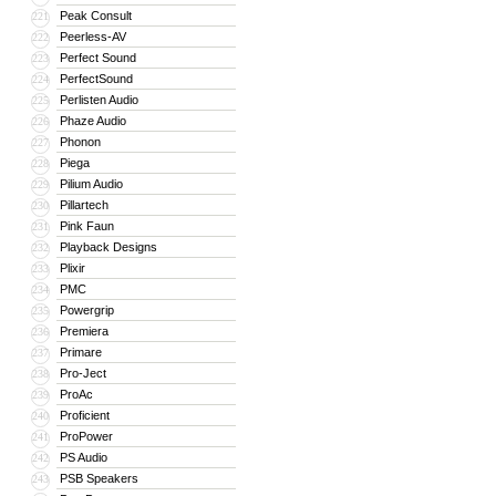
Peak Consult
221
Peerless-AV
222
Perfect Sound
223
PerfectSound
224
Perlisten Audio
225
Phaze Audio
226
Phonon
227
Piega
228
Pilium Audio
229
Pillartech
230
Pink Faun
231
Playback Designs
232
Plixir
233
PMC
234
Powergrip
235
Premiera
236
Primare
237
Pro-Ject
238
ProAc
239
Proficient
240
ProPower
241
PS Audio
242
PSB Speakers
243