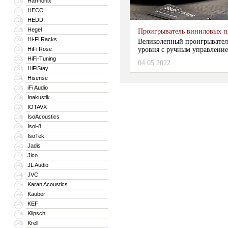
Harmonix
126
HECO
127
HEDD
128
Hegel
129
Проигрыватель виниловых 
Hi-Fi Racks
130
Великолепный проигрывател
HiFi Rose
уровня с ручным управлени
131
HiFi-Tuning
132
04.05.2022
HiFiStay
133
Hisense
134
iFi Audio
135
Inakustik
136
IOTAVX
137
IsoAcoustics
138
Isol-8
139
IsoTek
140
Jadis
141
Jico
142
JL Audio
143
JVC
144
Karan Acoustics
145
Kauber
146
KEF
147
Klipsch
148
Krell
149