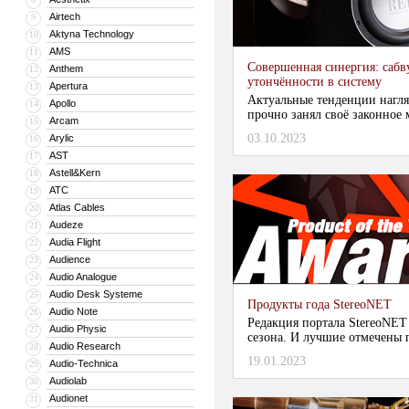
Airtech
9
Aktyna Technology
10
AMS
11
Совершенная синергия: сабв
Anthem
12
утончённости в систему
Apertura
13
Актуальные тенденции нагля
Apollo
14
прочно занял своё законное м
Arcam
15
03.10.2023
Arylic
16
AST
17
Astell&Kern
18
ATC
19
Atlas Cables
20
Audeze
21
Audia Flight
22
Audience
23
Audio Analogue
24
Audio Desk Systeme
25
Продукты года StereoNET
Audio Note
26
Редакция портала StereoNET
Audio Physic
27
сезона. И лучшие отмечены п
Audio Research
28
19.01.2023
Audio-Technica
29
Audiolab
30
Audionet
31