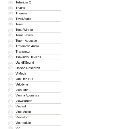
Tellurium Q
315
Thales
316
Thorens
317
Tivoli Audio
318
Tonar
319
Tone Winner
320
Torus Power
321
Totem Acoustic
322
Trafomatic Audio
323
Transrotor
324
Tsakiridis Devices
325
UandKSound
326
Unison Research
327
V-Moda
328
Van Den Hul
329
Velodyne
330
Vicoustic
331
Vienna Acoustics
332
ViewScreen
333
Vincent
334
Vitus Audio
335
Vividstorm
336
Voxmodule
337
VPI
338