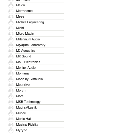
Melco
174
Metronome
175
Meze
176
Michell Engineering
177
Michi
178
Micro Magic
179
Millennium Audio
180
Miyajima Laboratory
181
MJ Acoustics
182
MK Sound
183
MoFi Electronics
184
Monitor Audio
185
Montana
186
Moon by Simaudio
187
Moonriver
188
Morch
189
Morel
190
MSB Technology
191
Mudra Akustik
192
Munari
193
Music Hall
194
Musical Fidelity
195
Myryad
196