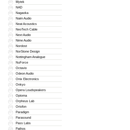
Mytek
197
NAD
198
Nagaoka
199
Naim Audio
200
Neat Acoustics
201
NeoTech Cable
202
Next Audio
203
Nime Audio
204
Nordost
205
NorStone Design
206
Nottingham Analogue
207
NuForce
208
Octavio
209
Odeon Audio
210
Onix Electronics
211
Onkyo
212
Opera Loudspeakers
213
Optoma
214
Orpheus Lab
215
Ortofon
216
Paradigm
217
Parasound
218
Pass Labs
219
Pathos
220