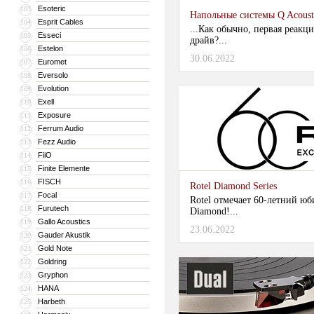
Esoteric
103
Напольные системы Q Acousti
Esprit Cables
104
...Как обычно, первая реакци
Esseci
105
драйв?...
Estelon
106
30.06.2022
Euromet
107
Eversolo
108
Evolution
109
Exell
110
Exposure
111
Ferrum Audio
112
Fezz Audio
113
FiiO
114
Finite Elemente
115
FISCH
116
Rotel Diamond Series
Focal
117
Rotel отмечает 60-летний ю
Furutech
118
Diamond!...
Gallo Acoustics
119
23.06.2022
Gauder Akustik
120
Gold Note
121
Goldring
122
Gryphon
123
HANA
124
Harbeth
125