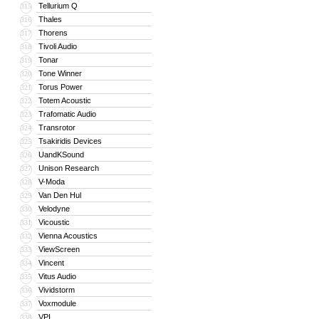
Tellurium Q
315
Thales
316
Thorens
317
Tivoli Audio
318
Tonar
319
Tone Winner
320
Torus Power
321
Totem Acoustic
322
Trafomatic Audio
323
Transrotor
324
Tsakiridis Devices
325
UandKSound
326
Unison Research
327
V-Moda
328
Van Den Hul
329
Velodyne
330
Vicoustic
331
Vienna Acoustics
332
ViewScreen
333
Vincent
334
Vitus Audio
335
Vividstorm
336
Voxmodule
337
VPI
338