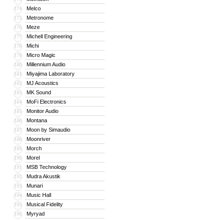
Melco
174
Metronome
175
Meze
176
Michell Engineering
177
Michi
178
Micro Magic
179
Millennium Audio
180
Miyajima Laboratory
181
MJ Acoustics
182
MK Sound
183
MoFi Electronics
184
Monitor Audio
185
Montana
186
Moon by Simaudio
187
Moonriver
188
Morch
189
Morel
190
MSB Technology
191
Mudra Akustik
192
Munari
193
Music Hall
194
Musical Fidelity
195
Myryad
196