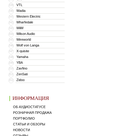
VTL
339
Wadia
340
Western Electric
341
Wharfedale
342
WiiM
343
Wilson Audio
344
Wireworld
345
Wolf von Langa
346
X-quisite
347
Yamaha
348
YBA
349
Zavfino
350
ZenSati
351
Zidoo
352
ИНФОРМАЦИЯ
ОБ АУДИОСТАТУСЕ
РОЗНИЧНАЯ ПРОДАЖА
ПОРТФОЛИО
СТАТЬИ И ОБЗОРЫ
НОВОСТИ
ОТЗЫВЫ