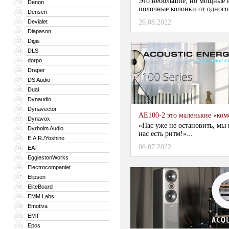
Это небольшие, но мощные 
Denon
79
полочные колонки от одного 
Densen
80
Devialet
26.08.2022
81
Diapason
82
Digis
83
DLS
84
dorpo
85
Draper
86
DS Audio
87
Dual
88
Dynaudio
89
Dynavector
90
AE100-2 это маленькие «ком
Dynavox
91
«Нас уже не остановить, мы 
Dyrholm Audio
92
нас есть ритм!»...
E.A.R./Yoshino
93
06.07.2022
EAT
94
EgglestonWorks
95
Electrocompaniet
96
Elipson
97
EliteBoard
98
EMM Labs
99
Emotiva
100
EMT
101
Epos
102