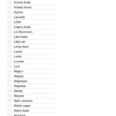
Kronos Audio
150
Kubala Sosna
151
Kuzma
152
Lavardin
153
LEAK
154
Legacy Audio
155
LG Electronics
156
Lithe Audio
157
Little Lab
158
Living Voice
159
Loewe
160
Lumin
161
Luxman
162
Lyra
163
Magico
164
Magnat
165
Magnepan
166
Magnetar
167
Manley
168
Marantz
169
Mark Levinson
170
Martin Logan
171
Matrix Audio
172
McIntosh
173