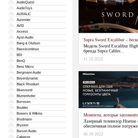
AudioQuest
32
AudioToys
33
AURALiC
34
Aurender
35
AVID
36
Axxess
37
Ayon Audio
38
Supra Sword Excalibur – бе
Bang & Olufsen
39
Модель Sword Excalibur High
Bassocontinuo
40
бренда Supra Cables...
BDI
41
11.10.2022
BenQ
42
Benz Micro
43
Bergmann Audio
44
Beyerdynamic
45
Black Rhodium
46
Bluesound
47
Blumenhofer
48
Borresen
49
Boulder
50
Bowers & Wilkins
51
Моменты, которые запомнятс
Brodmann
52
Лазерный телевизор Hisense 
Bryston
53
обеспечивая полное погруже
Burson Audio
54
06.10.2022
Cabasse
55