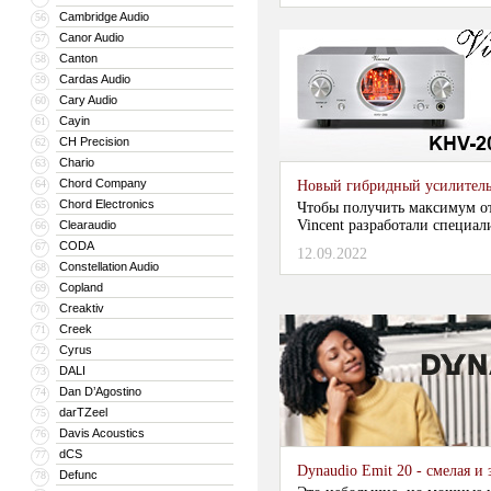
Cambridge Audio
56
Canor Audio
57
Canton
58
Cardas Audio
59
Cary Audio
60
Cayin
61
CH Precision
62
Chario
63
Chord Company
64
Новый гибридный усилитель
Chord Electronics
65
Чтобы получить максимум о
Vincent разработали специа
Clearaudio
66
CODA
67
12.09.2022
Constellation Audio
68
Copland
69
Creaktiv
70
Creek
71
Cyrus
72
DALI
73
Dan D’Agostino
74
darTZeel
75
Davis Acoustics
76
dCS
77
Dynaudio Emit 20 - смелая 
Defunc
78