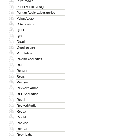
PurePower
244
Purist Audio Design
245
Puritan Audio Laboratories
246
Pylon Audio
247
Q Acoustics
248
QED
249
Qln
250
Quad
251
Quadraspire
252
R_volution
253
Raidho Acoustics
254
RCF
255
Reavon
256
Rega
257
Reimyo
258
Rekkord Audio
259
REL Acoustics
260
Revel
261
Revival Audio
262
Revox
263
Ricable
264
Rockna
265
Roksan
266
Roon Labs
267