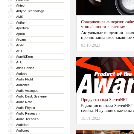
Airtech
9
Aktyna Technology
10
AMS
11
Совершенная синергия: сабв
Anthem
12
утончённости в систему
Apertura
13
Актуальные тенденции нагля
Apollo
14
прочно занял своё законное м
Arcam
15
03.10.2023
Arylic
16
AST
17
Astell&Kern
18
ATC
19
Atlas Cables
20
Audeze
21
Audia Flight
22
Audience
23
Audio Analogue
24
Audio Desk Systeme
25
Продукты года StereoNET
Audio Note
26
Редакция портала StereoNET
Audio Physic
27
сезона. И лучшие отмечены п
Audio Research
28
19.01.2023
Audio-Technica
29
Audiolab
30
Audionet
31