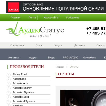
Главная
Почта
Карта сайта
Избранное
+7 495 51
+7 495 77
О компании
Салон
Услуги
Доставка
Оплата
Акустика
Аудио
Видео
PRO АУДИО
AV-мебель
К
ПРОИЗВОДИТЕЛИ
Главная
Отчеты
ОТЧЕТЫ
Abbey Road
1
Accuphase
2
Accustic Arts
3
Acoustic Energy
4
Acoustic Signature
5
Acoustic Solid
6
Acoustical Systems
7
Aesthetix
8