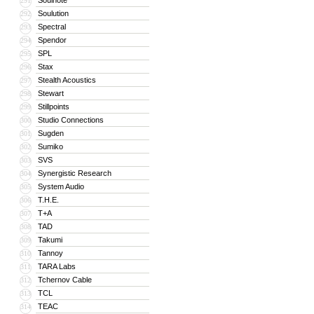
Soulnote
291
Soulution
292
Spectral
293
Spendor
294
SPL
295
Stax
296
Stealth Acoustics
297
Stewart
298
Stillpoints
299
Studio Connections
300
Sugden
301
Sumiko
302
SVS
303
Synergistic Research
304
System Audio
305
T.H.E.
306
T+A
307
TAD
308
Takumi
309
Tannoy
310
TARA Labs
311
Tchernov Cable
312
TCL
313
TEAC
314