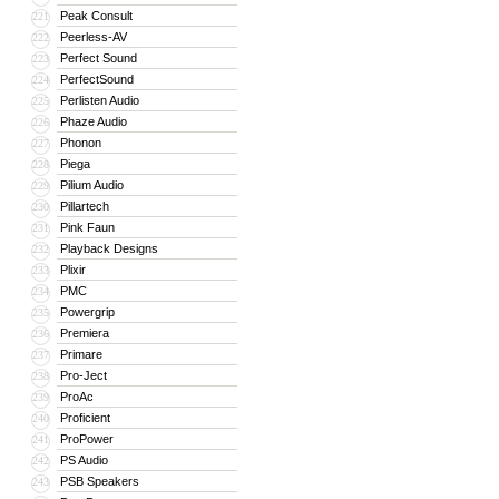
Peak Consult
221
Peerless-AV
222
Perfect Sound
223
PerfectSound
224
Perlisten Audio
225
Phaze Audio
226
Phonon
227
Piega
228
Pilium Audio
229
Pillartech
230
Pink Faun
231
Playback Designs
232
Plixir
233
PMC
234
Powergrip
235
Premiera
236
Primare
237
Pro-Ject
238
ProAc
239
Proficient
240
ProPower
241
PS Audio
242
PSB Speakers
243