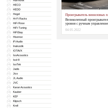
Harmonix
126
HECO
127
HEDD
128
Hegel
129
Проигрыватель виниловых 
Hi-Fi Racks
130
Великолепный проигрывател
HiFi Rose
уровня с ручным управлени
131
HiFi-Tuning
132
04.05.2022
HiFiStay
133
Hisense
134
iFi Audio
135
Inakustik
136
IOTAVX
137
IsoAcoustics
138
Isol-8
139
IsoTek
140
Jadis
141
Jico
142
JL Audio
143
JVC
144
Karan Acoustics
145
Kauber
146
KEF
147
Klipsch
148
Krell
149