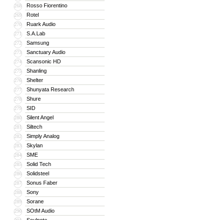
Rosso Fiorentino
268
Rotel
269
Ruark Audio
270
S.A.Lab
271
Samsung
272
Sanctuary Audio
273
Scansonic HD
274
Shanling
275
Shelter
276
Shunyata Research
277
Shure
278
SID
279
Silent Angel
280
Siltech
281
Simply Analog
282
Skylan
283
SME
284
Solid Tech
285
Solidsteel
286
Sonus Faber
287
Sony
288
Sorane
289
SOtM Audio
290