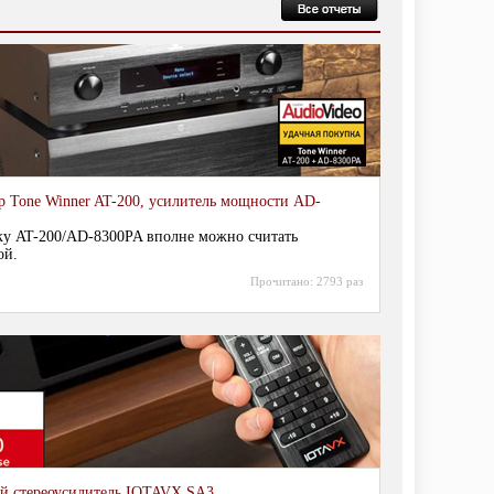
р Tone Winner AT-200, усилитель мощности AD-
зку AT-200/AD-8300PA вполне можно считать
ой.
Прочитано:
2793 раз
й стереоусилитель IOTAVX SA3