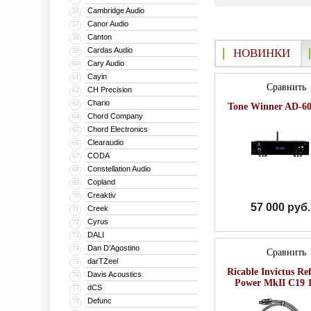
Cambridge Audio
56
Canor Audio
57
Canton
58
Cardas Audio
59
НОВИНКИ
Cary Audio
60
Cayin
61
Сравнить
CH Precision
62
Chario
63
Tone Winner AD-60
Chord Company
64
Chord Electronics
65
Clearaudio
66
CODA
67
Constellation Audio
68
Copland
69
Creaktiv
70
57 000 руб.
Creek
71
Cyrus
72
DALI
73
Dan D’Agostino
74
Сравнить
darTZeel
75
Ricable Invictus Re
Davis Acoustics
76
Power MkII C19 
dCS
77
Defunc
78