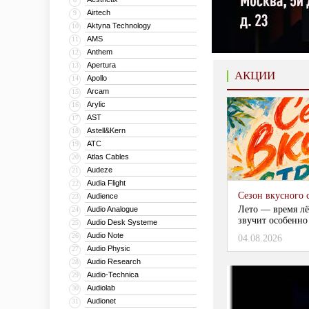
Airtech
9
Aktyna Technology
10
AMS
11
Anthem
12
Apertura
13
АКЦИИ
Apollo
14
Arcam
15
Arylic
16
AST
17
Astell&Kern
18
ATC
19
Atlas Cables
20
Audeze
21
Audia Flight
22
Сезон вкусного 
Audience
23
Лето — время лё
Audio Analogue
24
звучит особенно
Audio Desk Systeme
25
Audio Note
26
04.08.2026
Audio Physic
27
Audio Research
28
Audio-Technica
29
Audiolab
30
Audionet
31