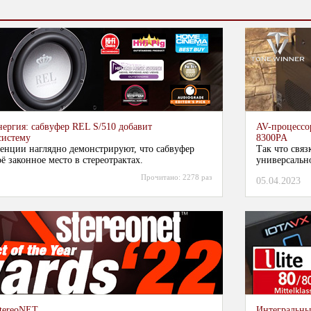
ергия: сабвуфер REL S/510 добавит
AV-процессо
систему
8300PA
енции наглядно демонстрируют, что сабвуфер
Так что свя
ё законное место в стереотрактах.
универсальн
Прочитано:
2278 раз
05.04.2023
StereoNET
Интегральны