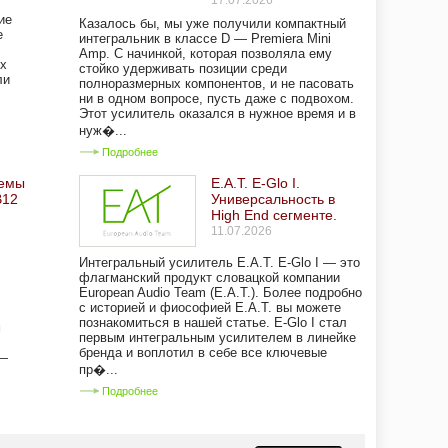
17.07.2026
ие
Казалось бы, мы уже получили компактный
е
интегральник в классе D — Premiera Mini
Amp. С начинкой, которая позволяла ему
ых
стойко удерживать позиции среди
ли
полноразмерных компонентов, и не пасовать
ни в одном вопросе, пусть даже с подвохом.
Этот усилитель оказался в нужное время и в
нуж�...
Подробнее
темы
E.A.T. E-Glo I.
B12
Универсальность в
High End сегменте.
11.07.2026
Интегральный усилитель E.A.T. E-Glo I — это
флагманский продукт словацкой компании
European Audio Team (E.A.T.). Более подробно
с историей и фиософией E.A.T. вы можете
познакомиться в нашей статье. E-Glo I стал
м
первым интегральным усилителем в линейке
бренда и воплотил в себе все ключевые
 —
пр�...
Подробнее