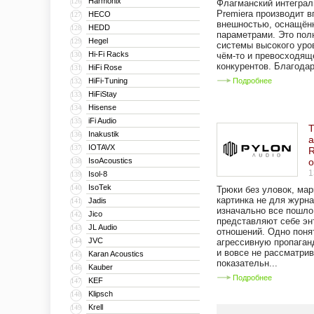
Harmonix
126
Флагманский интеграл
Premiera производит в
HECO
127
внешностью, оснащён
HEDD
128
параметрами. Это пол
Hegel
129
системы высокого уро
Hi-Fi Racks
130
чём-то и превосходящ
конкурентов. Благодар
HiFi Rose
131
HiFi-Tuning
Подробнее
132
HiFiStay
133
Hisense
134
iFi Audio
135
Т
Inakustik
136
а
IOTAVX
137
R
IsoAcoustics
138
1
Isol-8
139
IsoTek
140
Трюки без уловок, мар
картинка не для журна
Jadis
141
изначально все пошло 
Jico
142
представляют себе эн
JL Audio
143
отношений. Одно понят
JVC
144
агрессивную пропаган
и вовсе не рассматрив
Karan Acoustics
145
показательн...
Kauber
146
Подробнее
KEF
147
Klipsch
148
Krell
149