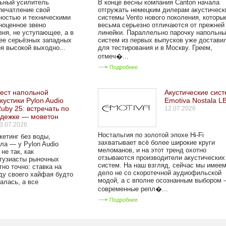
ьный усилитель
В конце весны компания Canton начала
печатление свой
отгружать немецким дилерам акустическ
ностью и техническими
системы Vento нового поколения, которы
ноценное звено
весьма серьезно отличаются от прежней
вня, не уступающее, а в
линейки. Параллельно парочку напольн
ее серьёзных западных
систем из первых выпусков уже достави
я высокой выходно...
для тестирования и в Москву. Греем,
отмеч�...
Подробнее
ест напольной
Акустические сис
кустики Pylon Audio
Emotiva Nostala L
uby 25: встречать по
12.07.2026
одежке — моветон
3.07.2026
Ностальгия по золотой эпохе Hi-Fi
кетинг без воды,
захватывает всё более широкие круги
ла — у Pylon Audio
меломанов, и на этот тренд охотно
не так, как
отзываются производители акустических
тузиасты рыночных
систем. На наш взгляд, сейчас мы имее
но точно: ставка на
дело не со скоротечной аудиофильской
ду своего хайфая будто
модой, а с вполне осознанным выбором
алась, а все
современные репл�...
Подробнее