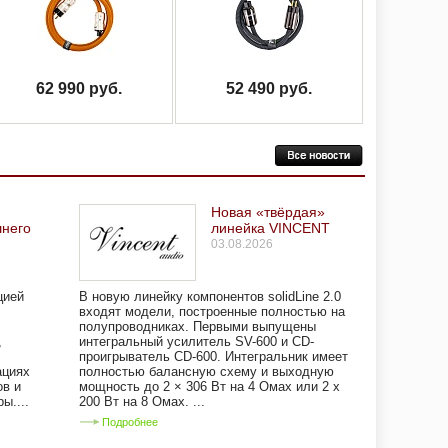
62 990 руб.
52 490 руб.
Новая «твёрдая»
него
линейка VINCENT
03.08.2026
цией
В новую линейку компонентов solidLine 2.0
входят модели, построенные полностью на
полупроводниках. Первыми выпущены
,
интегральный усилитель SV-600 и CD-
проигрыватель CD-600. Интегральник имеет
ациях
полностью балансную схему и выходную
ов и
мощность до 2 × 306 Вт на 4 Омах или 2 х
ы....
200 Вт на 8 Омах. ...
Подробнее