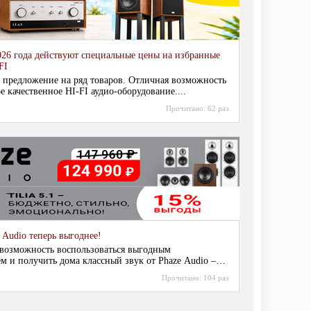
026 года действуют специальные цены на избранные
FI
 предложение на ряд товаров. Отличная возможность
е качественное HI-FI аудио-оборудование....
Прочитано:
62 раз
 Audio теперь выгоднее!
 возможность воспользоваться выгодным
м и получить дома классный звук от Phaze Audio –
 хороши и в стерео, и в домашнем кинотеатре!...
Прочитано:
104 раз