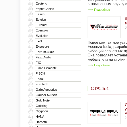
Esoteric
выполненным вручную 
103
Esprit Cables
104
Подробнее
Esseci
105
B
Estelon
106
в
Euromet
107
0
Eversolo
108
Evolution
109
Exell
110
Новое компактное уст
Essenza Isola, разраб
Exposure
111
вибраций серьезных п
Ferrum Audio
112
Она позволяет устана
Fezz Audio
113
мебель или на стойки 
FiiO
114
Подробнее
Finite Elemente
115
FISCH
116
Focal
117
Furutech
118
СТАТЬИ
Gallo Acoustics
119
Gauder Akustik
120
Gold Note
121
Goldring
122
у
Gryphon
123
HANA
124
2
Harbeth
125