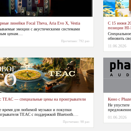
ные линейки Focal Theva, Aria Evo X, Vestia
С 15 июня 2
позиции HI-
ываемые эмоции с акустическими системами
ным ценам....
Специальное
обновить сво
Прочитано:
792 раз
11.06.2026
 с TEAC — специальные цены на проигрыватели
Кино с Phaze
Не упустите
е время для любимой музыки и покупки
предложение
грывателя TEAC с поддержкой Bluetooth.
модели Tilia
01.06.2026
Прочитано:
98 раз