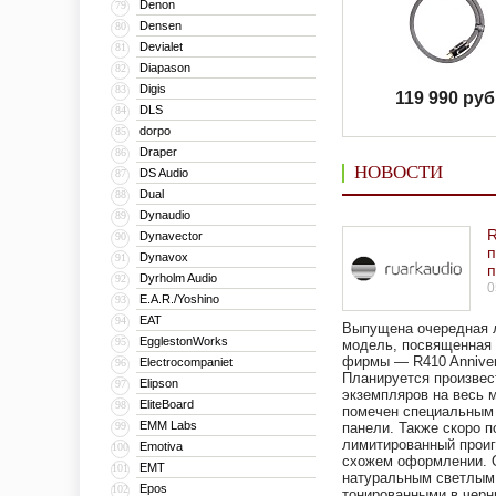
Denon
79
Densen
80
Devialet
81
Diapason
82
Digis
83
119 990 руб
DLS
84
dorpo
85
Draper
86
НОВОСТИ
DS Audio
87
Dual
88
Dynaudio
89
R
Dynavector
90
Dynavox
91
п
Dyrholm Audio
92
0
E.A.R./Yoshino
93
EAT
94
Выпущена очередная 
EgglestonWorks
95
модель, посвященная 
фирмы — R410 Annivers
Electrocompaniet
96
Планируется произвес
Elipson
97
экземпляров на весь 
EliteBoard
98
помечен специальным 
EMM Labs
99
панели. Также скоро п
лимитированный проиг
Emotiva
100
схожем оформлении. 
EMT
101
натуральным светлым
Epos
102
тонированными в черн