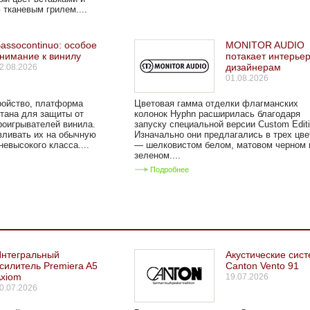
тканевым грилем....
assocontinuo: особое
MONITOR AUDIO
нимание к винилу
потакает интерье
дизайнерам
2.08.2026
01.08.2026
ройство, платформа
Цветовая гамма отделки флагманских
отана для защиты от
колонок Hyphn расширилась благодаря
роигрывателей винила.
запуску специальной версии Custom Editi
вливать их на обычную
Изначально они предлагались в трех цве
невысокого класса....
— шелковистом белом, матовом черном 
зеленом....
Подробнее
Интегральный
Акустические сис
силитель Premiera A5
Canton Vento 91
Axiom
19.07.2026
0.07.2026