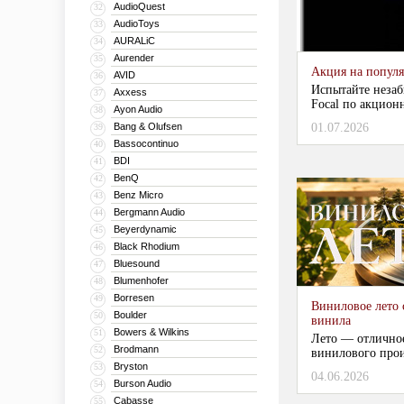
AudioQuest
32
AudioToys
33
AURALiC
34
Aurender
35
Акция на популяр
AVID
36
Испытайте незаб
Axxess
37
Focal по акцион
Ayon Audio
38
Bang & Olufsen
01.07.2026
39
Bassocontinuo
40
BDI
41
BenQ
42
Benz Micro
43
Bergmann Audio
44
Beyerdynamic
45
Black Rhodium
46
Bluesound
47
Blumenhofer
48
Borresen
49
Виниловое лето
Boulder
50
винила
Bowers & Wilkins
51
Лето — отлично
Brodmann
52
винилового прои
Bryston
53
04.06.2026
...
Burson Audio
54
Cabasse
55