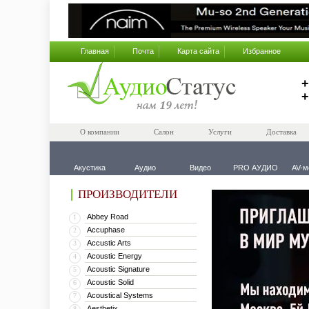
Главная
Почта
Карта сайта
Избранное
+
+
О компании
Салон
Услуги
Доставка
Акустика
Аудио
Видео
PRO АУДИО
AV-м
ПРОИЗВОДИТЕЛИ
Abbey Road
1
Accuphase
2
Accustic Arts
3
Acoustic Energy
4
Acoustic Signature
5
Acoustic Solid
6
Acoustical Systems
7
Aesthetix
8