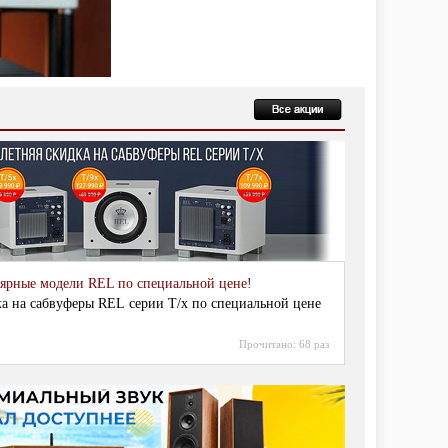
ярные модели REL по специальной цене!
ка на сабвуферы REL серии T/x по специальной цене
Прочитано:
68 раз