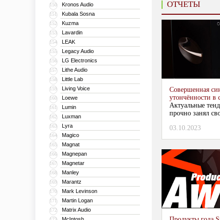
ОТЧЕТЫ
Kronos Audio
150
Kubala Sosna
151
Kuzma
152
Lavardin
153
LEAK
154
Legacy Audio
155
LG Electronics
156
Lithe Audio
157
Little Lab
158
Living Voice
159
Совершенная син
утончённости в 
Loewe
160
Актуальные тенд
Lumin
161
прочно занял сво
Luxman
162
Lyra
163
03.10.2023
Magico
164
Magnat
165
Magnepan
166
Magnetar
167
Manley
168
Marantz
169
Mark Levinson
170
Martin Logan
171
Matrix Audio
172
Продукты года 
McIntosh
173