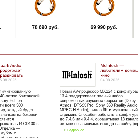
.
78 690 руб.
69 990 руб.
uark Audio
McIntosh —
продолжает
любителям домаш
раздновать
кино
5.08.2026
04.08.2026
лимитированную
Новый AV-процессор MX124 с конфигура
40-летию британской
13.4 поддерживает полный набор
ary Edition.
современных звуковых форматов (Dolby
ти всего 500
Atmos, DTS:X Pro, Sony 360 Reality Audio
мир, каждый будет
MPEG-H Audio), видео 8K и музыкальный
значком на боковой
стриминг. Способен работать в конфигур
оявится
до 7.4.6 или 9.4.4, обрабатывая 13 канал
рыватель R-CD100 в
четыре независимых выхода на сабвуфер
Отделка —
Подробнее
 дубом с
ый цвет вставками и