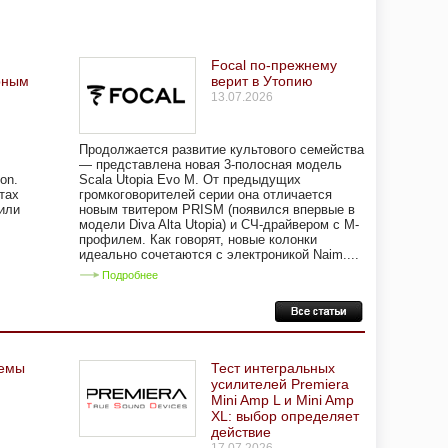
Focal по-прежнему
рным
верит в Утопию
13.07.2026
Продолжается развитие культового семейства
— представлена новая 3-полосная модель
on.
Scala Utopia Evo M. От предыдущих
тах
громкоговорителей серии она отличается
или
новым твитером PRISM (появился впервые в
модели Diva Alta Utopia) и СЧ-драйвером с M-
профилем. Как говорят, новые колонки
идеально сочетаются с электроникой Naim....
Подробнее
темы
Тест интегральных
усилителей Premiera
Mini Amp L и Mini Amp
XL: выбор определяет
действие