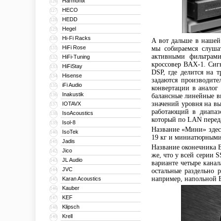
Harmonix
126
HECO
127
HEDD
128
Hegel
129
Hi-Fi Racks
130
А вот дальше в нашей 
HiFi Rose
131
мы собираемся слуша
активными фильтрами
HiFi-Tuning
132
кроссовер BAX-1. Сигн
HiFiStay
133
DSP, где делится на 
Hisense
134
задаются производите
iFi Audio
135
конвертации в аналог
Inakustik
136
балансные линейные в
значений уровня на вы
IOTAVX
137
работающий в диапазо
IsoAcoustics
138
который по LAN переда
Isol-8
139
Название «Мини» здес
IsoTek
140
19 кг и миниатюрными
Jadis
141
Название оконечника B
Jico
142
же, что у всей серии
JL Audio
143
варианте четыре канал
JVC
144
остальные раздельно 
например, напольной B
Karan Acoustics
145
Kauber
146
KEF
147
Klipsch
148
Krell
149