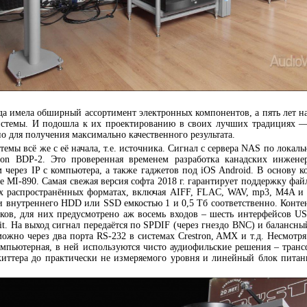
гда имела обширный ассортимент электронных компонентов, а пять лет н
истемы. И подошла к их проектированию в своих лучших традициях —
о для получения максимально качественного результата.
емы всё же с её начала, т.е. источника. Сигнал с сервера NAS по локаль
ton BDP-2. Это проверенная временем разработка канадских инжен
 через IP с компьютера, а также гаджетов под iOS Android. В основу 
se MI-890. Самая свежая версия софта 2018 г. гарантирует поддержку фа
ых распространённых форматах, включая AIFF, FLAC, WAV, mp3, M4A и
и внутреннего HDD или SSD емкостью 1 и 0,5 Тб соответственно. Конте
ков, для них предусмотрено аж восемь входов – шесть интерфейсов US
bit. На выход сигнал передаётся по SPDIF (через гнездо BNC) и баланс
ожно через два порта RS-232 в системах Crestron, AMX и т.д. Несмотря
омпьютерная, в ней используются чисто аудиофильские решения – транс
життера до практически не измеряемого уровня и линейный блок питан