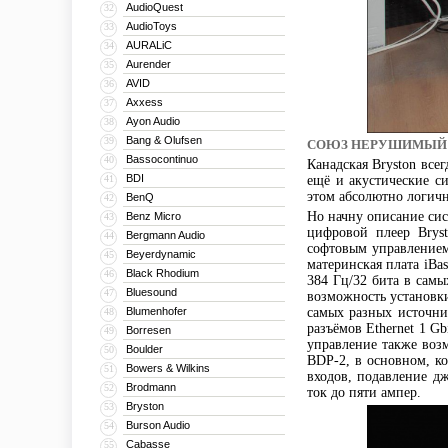
AudioQuest
32
AudioToys
33
AURALiC
34
Aurender
35
AVID
36
Axxess
37
Ayon Audio
38
Bang & Olufsen
39
СОЮЗ НЕРУШИМЫЙ
Bassocontinuo
40
Канадская Bryston все
BDI
41
ещё и акустические с
этом абсолютно логичн
BenQ
42
Но начну описание сист
Benz Micro
43
цифровой плеер Brys
Bergmann Audio
44
софтовым управлением
Beyerdynamic
45
материнская плата iBa
Black Rhodium
46
384 Гц/32 бита в сам
Bluesound
47
возможность установк
Blumenhofer
самых разных источни
48
разъёмов Ethernet 1 G
Borresen
49
управление также возм
Boulder
50
BDP-2, в основном, к
Bowers & Wilkins
51
входов, подавление д
Brodmann
52
ток до пяти ампер.
Bryston
53
Burson Audio
54
Cabasse
55