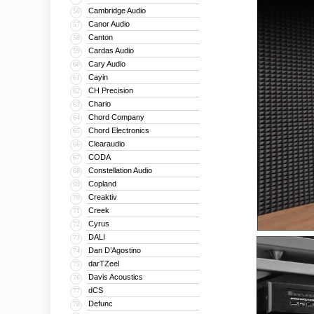
Cambridge Audio
56
Canor Audio
57
Canton
58
Cardas Audio
59
Cary Audio
60
Cayin
61
CH Precision
62
Chario
63
Chord Company
64
Chord Electronics
65
Clearaudio
66
CODA
67
Constellation Audio
68
Copland
69
Creaktiv
70
Creek
71
Cyrus
72
DALI
73
Dan D’Agostino
74
darTZeel
75
Davis Acoustics
76
dCS
77
Defunc
78