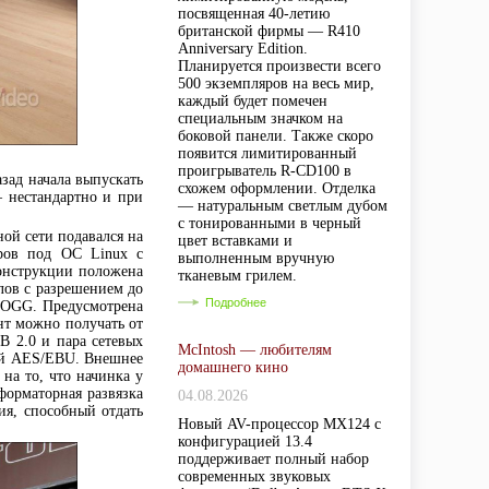
посвященная 40-летию
британской фирмы — R410
Anniversary Edition.
Планируется произвести всего
500 экземпляров на весь мир,
каждый будет помечен
специальным значком на
боковой панели. Также скоро
появится лимитированный
проигрыватель R-CD100 в
азад начала выпускать
схожем оформлении. Отделка
 нестандартно и при
— натуральным светлым дубом
с тонированными в черный
ной сети подавался на
цвет вставками и
еров под ОС Linux с
выполненным вручную
конструкции положена
тканевым грилем.
йлов с разрешением до
Подробнее
 OGG. Предусмотрена
нт можно получать от
B 2.0 и пара сетевых
McIntosh — любителям
ный AES/EBU. Внешнее
домашнего кино
 на то, что начинка у
форматорная развязка
04.08.2026
ия, способный отдать
Новый AV-процессор MX124 с
конфигурацией 13.4
поддерживает полный набор
современных звуковых