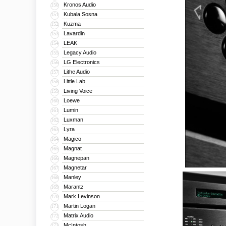
Kronos Audio
150
Kubala Sosna
151
Kuzma
152
Lavardin
153
LEAK
154
Legacy Audio
155
LG Electronics
156
Lithe Audio
157
Little Lab
158
Living Voice
159
Loewe
160
Lumin
161
Luxman
162
Lyra
163
Magico
164
Magnat
165
Magnepan
166
Magnetar
167
Manley
168
Marantz
169
Mark Levinson
170
Martin Logan
171
Matrix Audio
172
McIntosh
173