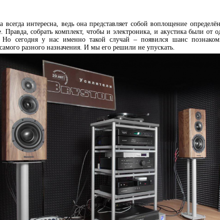
а всегда интересна, ведь она представляет собой воплощение определё
. Правда, собрать комплект, чтобы и электроника, и акустика были от 
о. Но сегодня у нас именно такой случай – появился шанс познаком
самого разного назначения. И мы его решили не упускать.