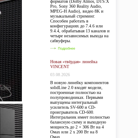
форматов (Dolby Atmos, DTS:X
Pro, Sony 360 Reality Audio,
MPEG-H Audio), видео 8K и
музыкальный стриминг.
Способен работать в
конфигурациях до 7.4.6 или
9.4.4, обрабатывая 13 каналов и
четыре независимых выхода на
сабвуферы.
Подробнее
Новая «твёрдая» линейка
VINCENT
03.08.2026
В новую линейку компонентов
solidLine 2.0 входят модели,
построенные полностью на
полупроводниках. Первыми
выпущены интегральный
усилитель SV-600 и CD-
проигрыватель CD-600.
Интегральник имеет полностью
балансную схему и выходную
мощность до 2 × 306 Вт на 4
Омах или 2 х 200 Вт на 8
Омах.