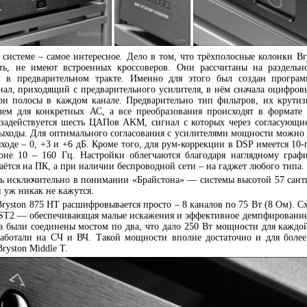
системе – самое интересное. Дело в том, что трёхполосные колонки Bry
ть, не имеют встроенных кроссоверов. Они рассчитаны на раздельн
 в предварительном тракте. Именно для этого был создан програ
ал, приходящий с предварительного усилителя, в нём сначала оцифровы
три полосы в каждом канале. Предварительно тип фильтров, их крутиз
лем для конкретных АС, а все преобразования происходят в формате 
 задействуется шесть ЦАПов AKM, сигнал с которых через согласующи
ыходы. Для оптимального согласования с усилителями мощности можно 
ходе – 0, +3 и +6 дБ. Кроме того, для рум-коррекции в DSP имеется 10
не 10 – 160 Гц. Настройки облегчаются благодаря наглядному графи
ётся на ПК, а при наличии беспроводной сети – на гаджет любого типа.
ь исключительно в понимании «Брайстона» — системы высотой 57 сант
 уж никак не кажутся.
ryston 875 HT расшифровывается просто – 8 каналов по 75 Вт (8 Ом). С
 SST2 — обеспечивающая малые искажения и эффективное демпфировани
а были соединены мостом по два, что дало 250 Вт мощности для каждой
работали на СЧ и ВЧ. Такой мощности вполне достаточно и для более
ryston Middle T.