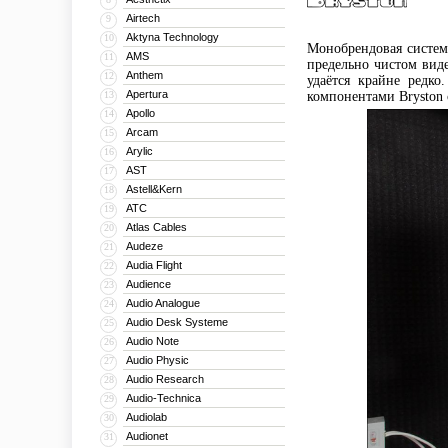
Airtech
9
Aktyna Technology
10
Монобрендовая систем
AMS
11
предельно чистом виде
Anthem
12
удаётся крайне редк
Apertura
13
компонентами Bryston 
Apollo
14
Arcam
15
Arylic
16
AST
17
Astell&Kern
18
ATC
19
Atlas Cables
20
Audeze
21
Audia Flight
22
Audience
23
Audio Analogue
24
Audio Desk Systeme
25
Audio Note
26
Audio Physic
27
Audio Research
28
Audio-Technica
29
Audiolab
30
Audionet
31