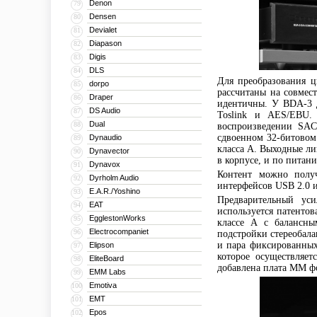
Denon
79
Densen
80
Devialet
81
Diapason
82
Digis
83
DLS
84
Для преобразования 
dorpo
85
рассчитаны на совмес
Draper
86
идентичны. У BDA-3 
DS Audio
87
Toslink и AES/EBU.
Dual
88
воспроизведении SAC
сдвоенном 32-битовом
Dynaudio
89
класса А. Выходные л
Dynavector
90
в корпусе, и по питан
Dynavox
91
Контент можно полу
Dyrholm Audio
92
интерфейсов USB 2.0 и
E.A.R./Yoshino
93
Предварительный уси
EAT
94
используется патентов
EgglestonWorks
95
классе А с балансны
Electrocompaniet
96
подстройки стереобал
и пара фиксированных 
Elipson
97
которое осуществляе
EliteBoard
98
добавлена плата ММ ф
EMM Labs
99
Emotiva
100
EMT
101
Epos
102