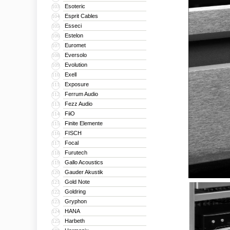
Esoteric
103
Esprit Cables
104
Esseci
105
Estelon
106
Euromet
107
Eversolo
108
Evolution
109
Exell
110
Exposure
111
Ferrum Audio
112
Fezz Audio
113
FiiO
114
Finite Elemente
115
FISCH
116
Focal
117
Furutech
118
Gallo Acoustics
119
Gauder Akustik
120
Gold Note
121
Goldring
122
Gryphon
123
HANA
124
Harbeth
125