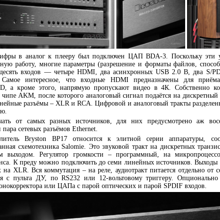
цифры в аналог к плееру был подключен ЦАП BDA-3. Поскольку эти у
тную работу, многие параметры (разрешение и форматы файлов, спосо
десять входов — четыре HDMI, два асинхронных USB 2.0 B, два S/P
 Самое интересное, что входные HDMI предназначены для приё
D, а кроме этого, напрямую пропускают видео в 4К. Собственно ко
 чипе AKM, после которого аналоговый сигнал подаётся на дискретный
инейные разъёмы – XLR и RCA. Цифровой и аналоговый тракты разделе
ию.
чать от самых разных источников, для них предусмотрено аж вос
 пара сетевых разъёмов Ethernet.
литель Bryston BP17 относится к элитной серии аппаратуры, соо
анная схемотехника Salomie. Это звуковой тракт на дискретных транзи
м выходом. Регулятор громкости – программный, на микропроцесс
анса. К преду можно подключить до семи линейных источников. Выходы 
на XLR. Вся коммутация – на реле, аудиотракт питается отдельно от с
тся с пульта ДУ, по RS232 или 12-вольтовому триггеру. Опциональн
онокорректора или ЦАПа с парой оптических и парой SPDIF входов.