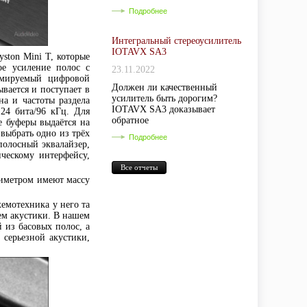
Подробнее
Интегральный стереоусилитель
IOTAVX SA3
ston Mini T, которые
ое усиление полос с
23.11.2022
ммируемый цифровой
Должен ли качественный
вается и поступает в
усилитель быть дорогим?
на и частоты раздела
IOTAVX SA3 доказывает
24 бита/96 кГц. Для
обратное
е буферы выдаётся на
выбрать одно из трёх
Подробнее
-полосный эквалайзер,
ческому интерфейсу,
Все отчеты
иметром имеют массу
хемотехника у него та
ем акустики. В нашем
 из басовых полос, а
 серьезной акустики,