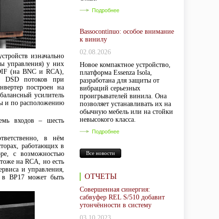
Подробнее
Bassocontinuo: особое внимание
к винилу
02.08.2026
стройств изначально
бы управления) у них
Новое компактное устройство,
DIF (на BNC и RCA),
платформа Essenza Isola,
ма DSD потоков при
разработана для защиты от
нвертер построен на
вибраций серьезных
 балансный усилитель
проигрывателей винила. Она
ны и по расположению
позволяет устанавливать их на
обычную мебель или на стойки
невысокого класса.
емь входов – шесть
Подробнее
тветственно, в нём
сторах, работающих в
оре, с возможностью
Все новости
тоже на RCA, но есть
ервиса и управления,
ОТЧЕТЫ
о в BP17 может быть
Совершенная синергия:
сабвуфер REL S/510 добавит
утончённости в систему
03.10.2023