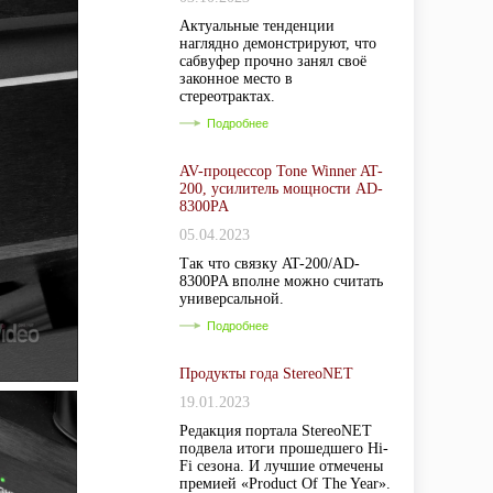
Актуальные тенденции
наглядно демонстрируют, что
сабвуфер прочно занял своё
законное место в
стереотрактах.
Подробнее
AV-процессор Tone Winner AT-
200, усилитель мощности AD-
8300PA
05.04.2023
Так что связку AT-200/AD-
8300PA вполне можно считать
универсальной.
Подробнее
Продукты года StereoNET
19.01.2023
Редакция портала StereoNET
подвела итоги прошедшего Hi-
Fi сезона. И лучшие отмечены
премией «Product Of The Year».