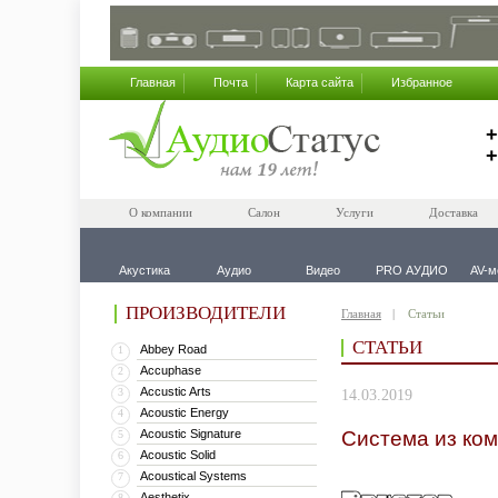
Главная
Почта
Карта сайта
Избранное
+
+
О компании
Салон
Услуги
Доставка
Акустика
Аудио
Видео
PRO АУДИО
AV-м
ПРОИЗВОДИТЕЛИ
Главная
Статьи
СТАТЬИ
Abbey Road
1
Accuphase
2
Accustic Arts
3
14.03.2019
Acoustic Energy
4
Acoustic Signature
Система из ком
5
Acoustic Solid
6
Acoustical Systems
7
Aesthetix
8