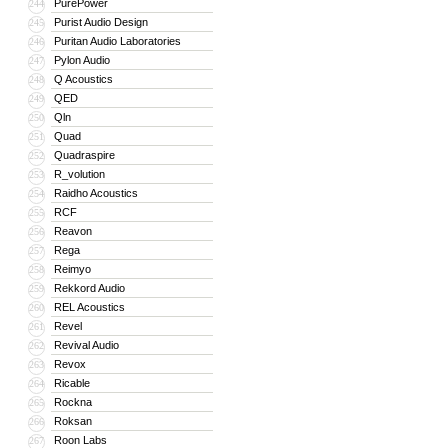
PurePower
244
Purist Audio Design
245
Puritan Audio Laboratories
246
Pylon Audio
247
Q Acoustics
248
QED
249
Qln
250
Quad
251
Quadraspire
252
R_volution
253
Raidho Acoustics
254
RCF
255
Reavon
256
Rega
257
Reimyo
258
Rekkord Audio
259
REL Acoustics
260
Revel
261
Revival Audio
262
Revox
263
Ricable
264
Rockna
265
Roksan
266
Roon Labs
267