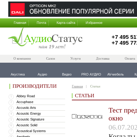
Главная
Почта
Карта сайта
Избранное
+7 495 51
+7 495 77
О компании
Салон
Услуги
Доставка
Оплата
Акустика
Аудио
Видео
PRO АУДИО
AV-мебель
К
ПРОИЗВОДИТЕЛИ
Главная
Статьи
СТАТЬИ
Abbey Road
1
Accuphase
2
Accustic Arts
3
Тест пре
Acoustic Energy
4
окно
Acoustic Signature
5
Acoustic Solid
6
06.07.20
Acoustical Systems
7
Когда ты
Aesthetix
8