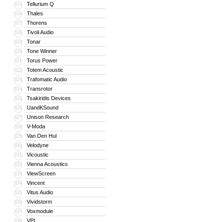
Tellurium Q
315
Thales
316
Thorens
317
Tivoli Audio
318
Tonar
319
Tone Winner
320
Torus Power
321
Totem Acoustic
322
Trafomatic Audio
323
Transrotor
324
Tsakiridis Devices
325
UandKSound
326
Unison Research
327
V-Moda
328
Van Den Hul
329
Velodyne
330
Vicoustic
331
Vienna Acoustics
332
ViewScreen
333
Vincent
334
Vitus Audio
335
Vividstorm
336
Voxmodule
337
VPI
338