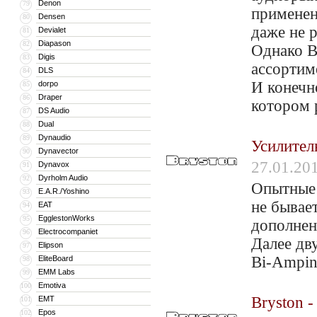
Denon
79
применен
Densen
80
даже не 
Devialet
81
Diapason
82
Однако B
Digis
83
ассортим
DLS
84
И конечн
dorpo
85
Draper
86
котором 
DS Audio
87
Dual
88
Dynaudio
89
Усилител
Dynavector
90
27.01.20
Dynavox
91
Dyrholm Audio
92
Опытные 
E.A.R./Yoshino
93
не бывае
EAT
94
EgglestonWorks
95
дополнен
Electrocompaniet
96
Далее дв
Elipson
97
Bi-Ampin
EliteBoard
98
EMM Labs
99
Emotiva
100
Bryston -
EMT
101
Epos
102