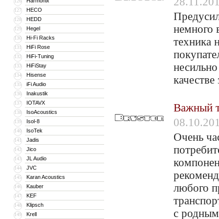
28.11.20
Harmonix
126
HECO
127
Предусил
HEDD
128
немного 
Hegel
129
Hi-Fi Racks
130
техника 
HiFi Rose
131
покупате
HiFi-Tuning
132
несильно
HiFiStay
133
Hisense
134
качестве
iFi Audio
135
Inakustik
136
IOTAVX
137
Важный т
IsoAcoustics
138
08.10.20
Isol-8
139
IsoTek
140
Очень ча
Jadis
141
потребит
Jico
142
JL Audio
143
компонен
JVC
144
рекоменд
Karan Acoustics
145
любого п
Kauber
146
KEF
147
транспор
Klipsch
148
с родным
Krell
149