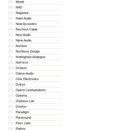
Mytek
197
NAD
198
Nagaoka
199
Naim Audio
200
Neat Acoustics
201
NeoTech Cable
202
Next Audio
203
Nime Audio
204
Nordost
205
NorStone Design
206
Nottingham Analogue
207
NuForce
208
Octavio
209
Odeon Audio
210
Onix Electronics
211
Onkyo
212
Opera Loudspeakers
213
Optoma
214
Orpheus Lab
215
Ortofon
216
Paradigm
217
Parasound
218
Pass Labs
219
Pathos
220