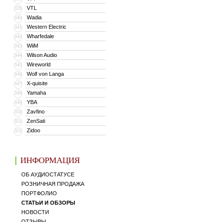
VTL
339
Wadia
340
Western Electric
341
Wharfedale
342
WiiM
343
Wilson Audio
344
Wireworld
345
Wolf von Langa
346
X-quisite
347
Yamaha
348
YBA
349
Zavfino
350
ZenSati
351
Zidoo
352
ИНФОРМАЦИЯ
ОБ АУДИОСТАТУСЕ
РОЗНИЧНАЯ ПРОДАЖА
ПОРТФОЛИО
СТАТЬИ И ОБЗОРЫ
НОВОСТИ
ОТЗЫВЫ