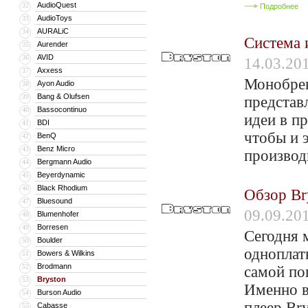
AudioQuest
32
Подробнее
AudioToys
33
AURALiC
34
Система 
Aurender
35
AVID
36
14.03.20
Axxess
37
Монобрен
Ayon Audio
38
Bang & Olufsen
39
представ
Bassocontinuo
40
идеи в п
BDI
41
чтобы и 
BenQ
42
Benz Micro
43
производ
Bergmann Audio
44
Beyerdynamic
45
Black Rhodium
46
Обзор Br
Bluesound
47
09.09.20
Blumenhofer
48
Borresen
49
Сегодня 
Boulder
50
одноплат
Bowers & Wilkins
51
Brodmann
52
самой по
Bryston
53
Именно в
Burson Audio
54
плеер Br
Cabasse
55