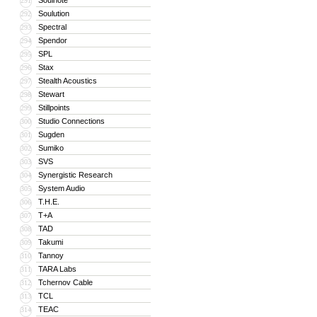
Soulnote
291
Soulution
292
Spectral
293
Spendor
294
SPL
295
Stax
296
Stealth Acoustics
297
Stewart
298
Stillpoints
299
Studio Connections
300
Sugden
301
Sumiko
302
SVS
303
Synergistic Research
304
System Audio
305
T.H.E.
306
T+A
307
TAD
308
Takumi
309
Tannoy
310
TARA Labs
311
Tchernov Cable
312
TCL
313
TEAC
314