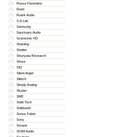
Rosso Fiorentino
268
Rotel
269
Ruark Audio
270
S.A.Lab
271
Samsung
272
Sanctuary Audio
273
Scansonic HD
274
Shanling
275
Shelter
276
Shunyata Research
277
Shure
278
SID
279
Silent Angel
280
Siltech
281
Simply Analog
282
Skylan
283
SME
284
Solid Tech
285
Solidsteel
286
Sonus Faber
287
Sony
288
Sorane
289
SOtM Audio
290