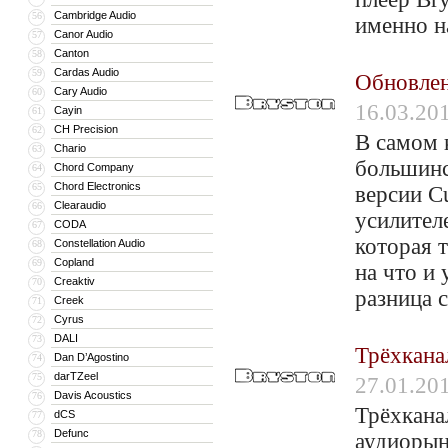
Cambridge Audio
56
именно н
Canor Audio
57
Canton
58
Cardas Audio
59
Обновлен
Cary Audio
60
16.03.20
Cayin
61
CH Precision
62
В самом 
Chario
63
большинс
Chord Company
64
Chord Electronics
65
версии C
Clearaudio
66
усилител
CODA
67
которая т
Constellation Audio
68
Copland
69
на что и 
Creaktiv
70
разница 
Creek
71
Cyrus
72
DALI
73
Трёхкана
Dan D’Agostino
74
darTZeel
75
27.01.20
Davis Acoustics
76
Трёхкана
dCS
77
Defunc
78
аудиорын