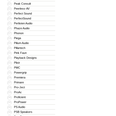
Peak Consult
221
Peerless-AV
222
Perfect Sound
223
PerfectSound
224
Perlisten Audio
225
Phaze Audio
226
Phonon
227
Piega
228
Pilium Audio
229
Pillartech
230
Pink Faun
231
Playback Designs
232
Plixir
233
PMC
234
Powergrip
235
Premiera
236
Primare
237
Pro-Ject
238
ProAc
239
Proficient
240
ProPower
241
PS Audio
242
PSB Speakers
243