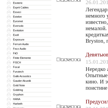
26.01.20
Esoteric
103
Esprit Cables
104
Легендар
Esseci
105
немного 
Estelon
106
известно,
Euromet
107
Eversolo
108
немалой.
Evolution
109
кредитка
Exell
110
Bryston,
Exposure
111
Ferrum Audio
112
Fezz Audio
113
Девятьюв
FiiO
114
Finite Elemente
115
15.01.20
FISCH
116
Focal
117
Нередко 
Furutech
118
Опытные 
Gallo Acoustics
119
кино. И 
Gauder Akustik
120
Gold Note
121
поистине
Goldring
122
Gryphon
123
HANA
124
Предусил
Harbeth
125