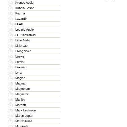
Kronos Audio
150
Kubala Sosna
151
Kuzma
152
Lavardin
153
LEAK
154
Legacy Audio
155
LG Electronics
156
Lithe Audio
157
Little Lab
158
Living Voice
159
Loewe
160
Lumin
161
Luxman
162
Lyra
163
Magico
164
Magnat
165
Magnepan
166
Magnetar
167
Manley
168
Marantz
169
Mark Levinson
170
Martin Logan
171
Matrix Audio
172
McIntosh
173