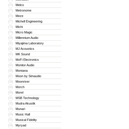
Melco
174
Metronome
175
Meze
176
Michell Engineering
177
Michi
178
Micro Magic
179
Millennium Audio
180
Miyajima Laboratory
181
MJ Acoustics
182
MK Sound
183
MoFi Electronics
184
Monitor Audio
185
Montana
186
Moon by Simaudio
187
Moonriver
188
Morch
189
Morel
190
MSB Technology
191
Mudra Akustik
192
Munari
193
Music Hall
194
Musical Fidelity
195
Myryad
196