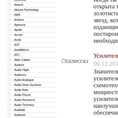
Airtech
открыта 
9
Aktyna Technology
10
золотист
AMS
11
звезд, к
Anthem
12
Apertura
13
издающее
Apollo
14
постирон
Arcam
15
необход
Arylic
16
AST
17
Astell&Kern
18
Усилител
ATC
19
Atlas Cables
20
06.12.20
Audeze
21
Audia Flight
Значител
22
Audience
23
усилител
Audio Analogue
24
схемотех
Audio Desk Systeme
25
Audio Note
26
мощности
Audio Physic
27
усилител
Audio Research
28
наилучши
Audio-Technica
29
Audiolab
30
обеспечи
Audionet
31